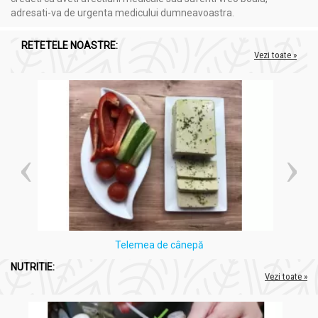
adresati-va de urgenta medicului dumneavoastra.
Rezultate bune se obtin si in dureri reumatice, migrene, plagii,
ulcere varicoase, bronsite, anemii, stari de stres, acnee.
RETETELE NOASTRE:
Argila poate fi utilizată sub forma de cataplasme pentru:
Vezi toate »
gușă
noduli tiroidieni
noduli mamari
prostată
dureri articulare.
Argila este foarte benefică pentru femeile însărcinate.
O porție de 2 kg este suficientă pentru cura de bază timp de 3
săptamâni și pentru cura de întreținere de 6 luni.
Precauții, atenționări și sfaturi:
Telemea de cânepă
Argila Bocan 200g - ALGO
NUTRITIE:
Vezi toate »
Argila nu are nici un efect secundar, deci nu poate face nici un
rău.
Ca orice cură naturală, poate provoca ca o aparentă