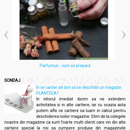
deteriorare a stări generale a organismului în prima fază (7-10
zile), ca urmare a eliminării toxinelor din organism.
Dacă în primele zile de tratament urina și scaunul vor prezenta
modificări (miros urat, ușoară constipație sau diaree, urină cu
sediment, tulbure și închisă la culoare), nu trebuie să se
întrerupă tratamentul! Atunci se elimină toxinele și organismul
se purifică, urmând ca după această perioadă să înceapă faza
de vindecare.
În timpul curei de argilă există două restricții alimentare:
să nu se consume grăsimi animale: carne de porc gras,
Parfumuri - cum se prepară
untură, slănină (se poate consuma carne macră de orice
fel, unt, margarină, lactate);
să nu se consume alcool.
SONDAJ
În ce cartier ati dori să se deschidă un magazin
PLANTEEA?
Mod de administrare:
In viitorul imediat dorim sa ne extindem
activitatea si in alte cartiere, iar cu ocazia asta
Argila Bocan 200g - ALGO
putem afla ce cartiere sa luam in calcul pentru
deschiderea noilor magazine. Stim de la colegele
UZ INTERN - PREPARAREA ARGILEI ALGO
noastre din magazine ca sunt foarte multi clienti care vin din alte
Într-un pahar de sticlă sau o cană de porțelan se pun 100-
cartiere special la noi sa cumpere produse din magazinele