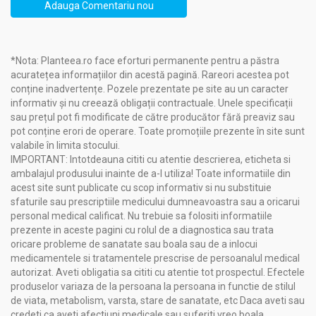
Adauga Comentariu nou
Afectiuni renale
:
infectii urinare rebele,
calculi renali si nisip (mal) renal,
insuficiente renale;
*Nota: Planteea.ro face eforturi permanente pentru a păstra
acuratețea informațiilor din acestă pagină. Rareori acestea pot
Tulburari metabolice si dereglari glandulare diverse
:
conține inadvertențe. Pozele prezentate pe site au un caracter
diabet zaharat tip II,
informativ și nu creează obligații contractuale. Unele specificații
hiper si hipotiroidie,
sau prețul pot fi modificate de către producător fără preaviz sau
noduli tiroidieni,
pot conține erori de operare. Toate promoțiile prezente în site sunt
noduli mamari (tumori benigne),
valabile în limita stocului.
spasmofilie;
IMPORTANT: Intotdeauna cititi cu atentie descrierea, eticheta si
ambalajul produsului inainte de a-l utiliza! Toate informatiile din
Tulburari ale aparatului cardiovascular
:
acest site sunt publicate cu scop informativ si nu substituie
hipertensiune arteriala de origine renala,
sfaturile sau prescriptiile medicului dumneavoastra sau a oricarui
ameliorarea circulatei arteriale si venoase,
personal medical calificat. Nu trebuie sa folositi informatiile
hipotensiune;
prezente in aceste pagini cu rolul de a diagnostica sau trata
oricare probleme de sanatate sau boala sau de a inlocui
Afectiuni ale aparatului uro-genital
:
medicamentele si tratamentele prescrise de persoanalul medical
tulburari de menopauza,
autorizat. Aveti obligatia sa cititi cu atentie tot prospectul. Efectele
dereglari ale ciclului menstrual,
produselor variaza de la persoana la persoana in functie de stilul
fibromatoza uterina in faza incipienta,
de viata, metabolism, varsta, stare de sanatate, etc Daca aveti sau
afectiuni ale prostatei.
credeti ca aveti afectiuni medicale sau suferiti vreo boala,