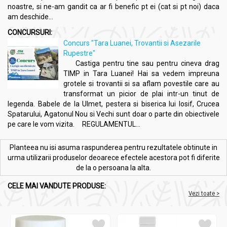
150ml apă și se adaugă o lingură plină cu argilă.
noastre, si ne-am gandit ca ar fi benefic pt ei (cat si pt noi) daca
am deschide...
Argila sub formă de bulgărași nu trebuie fărămițată, întrucât
se dizolvă singură în apă.
CONCURSURI:
Pregătirea argilei se face din ajun: se lasă de seara până
Concurs "Tara Luanei, Trovantii si Asezarile
dimineața, când este amestecată bine cu o spatulă de lemn și
Rupestre"
se bea rapid foarte tulbure, pe stomacul gol, cu 30 de minute
Castiga pentru tine sau pentru cineva drag
înainte de masă.
TIMP in Tara Luanei! Hai sa vedem impreuna
grotele si trovantii si sa aflam povestile care au
Peste sedimentul (ca un zaț de cafea) se mai adaugă o treime
transformat un picior de plai intr-un tinut de
de apă, se amestecă și se bea cât mai tulbure, apoi sedimentul
legenda. Babele de la Ulmet, pestera si biserica lui Iosif, Crucea
se aruncă și se pregătește apa cu argilă pentru masa
Spatarului, Agatonul Nou si Vechi sunt doar o parte din obiectivele
următoare.
pe care le vom vizita. REGULAMENTUL...
Acest procedeu se repetă de 3 ori pe zi, înaintea meselor
importante.
Planteea nu isi asuma raspunderea pentru rezultatele obtinute in
urma utilizarii produselor deoarece efectele acestora pot fi diferite
Esențial este să se bea apa argiloasă foarte tulbure înainte de
de la o persoana la alta.
masă, nu după masă.
Cei care postesc sau nu mănâncă dimineața ori seara, pot
CELE MAI VANDUTE PRODUSE:
Vezi toate >
consuma argila liniștiți, fără a mânca nimic după aceea.
Este important să nu se folosească în manipularea argilei
metalul sau plasticul, ci numai sticla, porțelanul sau lemnul.