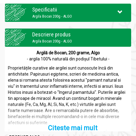
Specificatii
Argila Bocan 200g - ALGO
Descriere produs
Argila Bocan 200g - ALGO
Argilă de Bocan, 200 grame, Algo
- argila 100% naturală din podișul Tibetului -
Proprietățile curative ale argilei sunt cunoscute încă din
antichitate. Papirusuri egiptene, scrieri de medicina antica,
elena si romana atesta folosirea acestui "pamant natural si
viu" in tramentul unor inflamatii interne, infectii si arsuri. Iisus
Hristos insusi a botezat-o "Ingerul pamantului". Puterile argilei
tin aproape de miracol. Avand un continut bogat in minerale
naturale (Fe, Ca, Mg, Al, Si, Na, K, etc.) virtutile argilei sunt
foarte numeroase. Are o remarcabila putere de absorbtie,
binefacerile ei multiple recomandand-o in cele mai diverse
afectiuni si suferinte.
Citeste mai mult
Este aproape inimaginabil cat de multe bogatii ne ofera