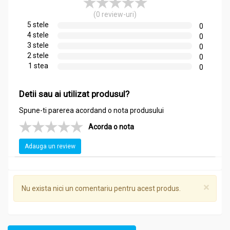
Siliciu ionic
(0 review-uri)
Argint ionic.
5 stele
0
4 stele
0
3 stele
0
Beneficii și recomandări:
2 stele
0
Argila Bocan 200g - ALGO
1 stea
0
Afectiuni ale aparatului digestiv si anexe
:
Detii sau ai utilizat produsul?
ulcer,
gastrita,
Spune-ti parerea acordand o nota produsului
colita,
Acorda o nota
enterocolita,
rectocolita,
Adauga un review
hemoroizi,
constipatie (daca nu exista modificari anatomice ale
colonului),
pancreatite cronice,
×
Nu exista nici un comentariu pentru acest produs.
hepatite cronice,
colecistite fara calculi,
diaree,
dizenterie;