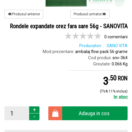
Produsul anterior
Produsul urmator
Rondele expandate orez fara sare 56g - SANOVITA
0 comentarii
Producatori
SANO VITA
Mod prezentare:
ambalaj flow pack 56 grame
Cod produs:
snv-364
Greutate:
0.066 Kg
.
5
3
RON
(TVA 11% inclus)
In stoc
+
Adauga in cos
-