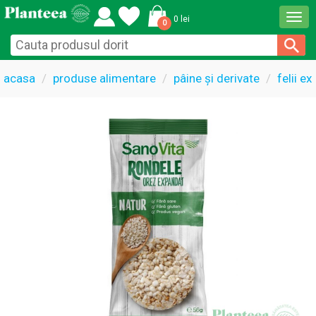
Togg
0 lei
0
navi
acasa
produse alimentare
pâine și derivate
felii e