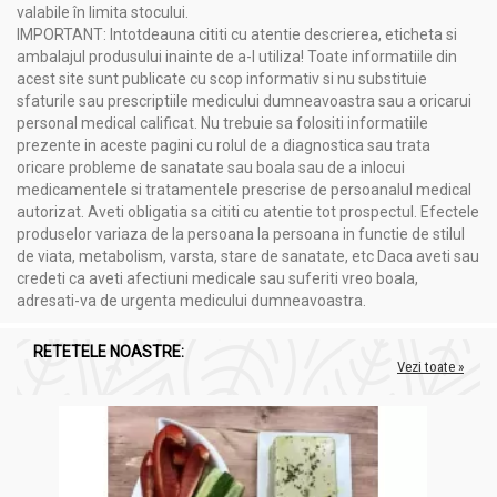
valabile în limita stocului.
IMPORTANT: Intotdeauna cititi cu atentie descrierea, eticheta si
ambalajul produsului inainte de a-l utiliza! Toate informatiile din
acest site sunt publicate cu scop informativ si nu substituie
sfaturile sau prescriptiile medicului dumneavoastra sau a oricarui
personal medical calificat. Nu trebuie sa folositi informatiile
prezente in aceste pagini cu rolul de a diagnostica sau trata
oricare probleme de sanatate sau boala sau de a inlocui
medicamentele si tratamentele prescrise de persoanalul medical
autorizat. Aveti obligatia sa cititi cu atentie tot prospectul. Efectele
produselor variaza de la persoana la persoana in functie de stilul
de viata, metabolism, varsta, stare de sanatate, etc Daca aveti sau
credeti ca aveti afectiuni medicale sau suferiti vreo boala,
adresati-va de urgenta medicului dumneavoastra.
RETETELE NOASTRE:
Vezi toate »