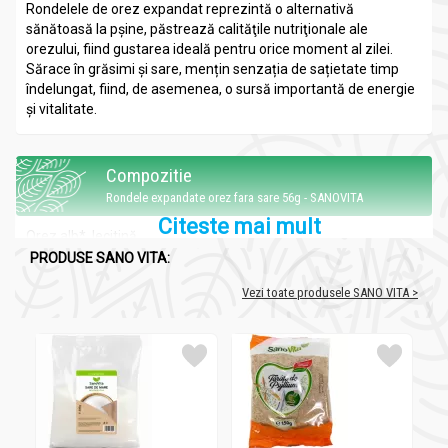
Rondelele de orez expandat reprezintă o alternativă
sănătoasă la pșine, păstrează calităţile nutriţionale ale
orezului, fiind gustarea ideală pentru orice moment al zilei.
Sărace în grăsimi și sare, mențin senzația de sațietate timp
îndelungat, fiind, de asemenea, o sursă importantă de energie
și vitalitate.
Compozitie
Rondele expandate orez fara sare 56g - SANOVITA
Citeste mai mult
Orez alb*, lecitină
PRODUSE SANO VITA:
*Proveniență UE.
Vezi toate produsele SANO VITA >
Informatii nutritionale
Rondele expandate orez fara sare 56g - SANOVITA
per 100 grame
K
K
Gr
A
Gl
Za
Pro
S
F