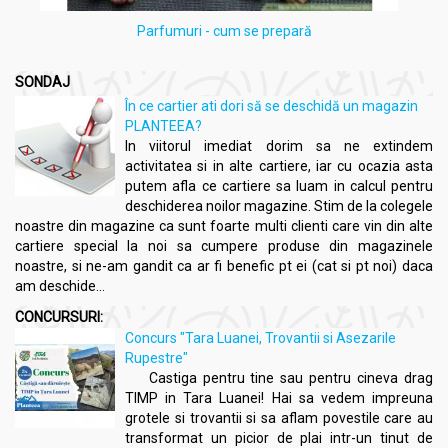
Parfumuri - cum se prepară
SONDAJ
În ce cartier ati dori să se deschidă un magazin
PLANTEEA?
In viitorul imediat dorim sa ne extindem
activitatea si in alte cartiere, iar cu ocazia asta
putem afla ce cartiere sa luam in calcul pentru
deschiderea noilor magazine. Stim de la colegele
noastre din magazine ca sunt foarte multi clienti care vin din alte
cartiere special la noi sa cumpere produse din magazinele
noastre, si ne-am gandit ca ar fi benefic pt ei (cat si pt noi) daca
am deschide...
CONCURSURI:
Concurs "Tara Luanei, Trovantii si Asezarile
Rupestre"
Castiga pentru tine sau pentru cineva drag
TIMP in Tara Luanei! Hai sa vedem impreuna
grotele si trovantii si sa aflam povestile care au
transformat un picior de plai intr-un tinut de