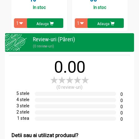
In stoc
In stoc
Adauga
Adauga
Review-uri (Păreri)
(0 review-uri)
0.00
(0 review-uri)
5 stele
0
4 stele
0
3 stele
0
2 stele
0
1 stea
0
Detii sau ai utilizat produsul?