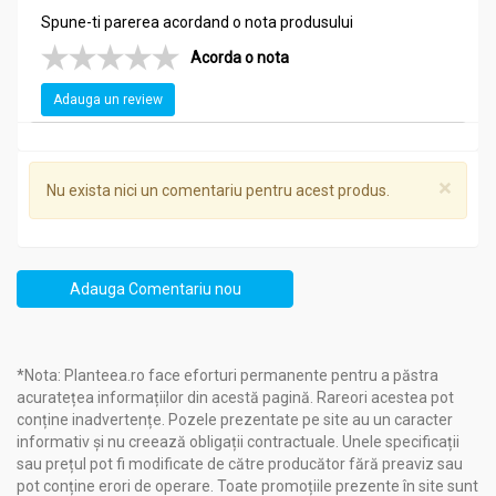
Spune-ti parerea acordand o nota produsului
Acorda o nota
Adauga un review
×
Nu exista nici un comentariu pentru acest produs.
Adauga Comentariu nou
*Nota: Planteea.ro face eforturi permanente pentru a păstra
acuratețea informațiilor din acestă pagină. Rareori acestea pot
conține inadvertențe. Pozele prezentate pe site au un caracter
informativ și nu creează obligații contractuale. Unele specificații
sau prețul pot fi modificate de către producător fără preaviz sau
pot conține erori de operare. Toate promoțiile prezente în site sunt