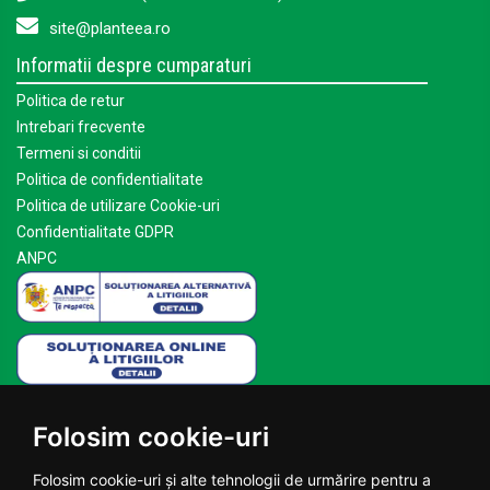
site@planteea.ro
Informatii despre cumparaturi
Politica de retur
Intrebari frecvente
Termeni si conditii
Politica de confidentialitate
Politica de utilizare Cookie-uri
Confidentialitate GDPR
ANPC
Mai multe despre Planteea
Folosim cookie-uri
Acasa
Despre noi
Folosim cookie-uri și alte tehnologii de urmărire pentru a