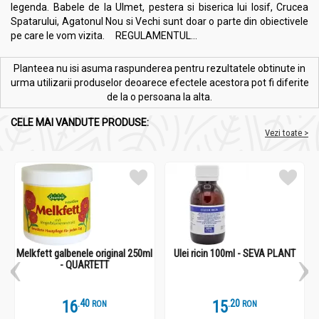
legenda. Babele de la Ulmet, pestera si biserica lui Iosif, Crucea
Spatarului, Agatonul Nou si Vechi sunt doar o parte din obiectivele
pe care le vom vizita. REGULAMENTUL...
Planteea nu isi asuma raspunderea pentru rezultatele obtinute in
urma utilizarii produselor deoarece efectele acestora pot fi diferite
de la o persoana la alta.
CELE MAI VANDUTE PRODUSE:
Vezi toate >
Melkfett galbenele original 250ml
Ulei ricin 100ml - SEVA PLANT
- QUARTETT
16
.
4
15
.
2
RON
RON