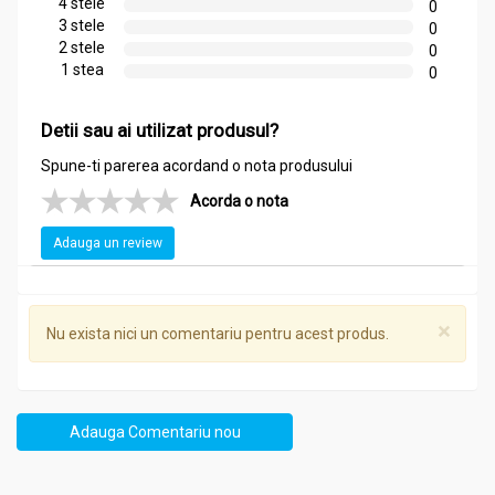
4 stele
0
Absorbție rapidă și Aplicare facilă:
formulă lejeră, care
3 stele
0
nu încarcă unghia și permite utilizare frecventă fără
2 stele
0
disconfort
1 stea
0
Detii sau ai utilizat produsul?
Precauții, contraindicații și sfaturi:
Tratament Nu unghii exfoliate crapate 14ml - FAVISAN
Spune-ti parerea acordand o nota produsului
Acorda o nota
Uz Extern:
produs destinat exclusiv aplicării pe unghii
Evitare Contact Ochi:
se recomandă evitarea contactului
Adauga un review
cu ochii și mucoasele
Alergii:
utilizarea trebuie întreruptă în cazul apariției
reacțiilor adverse
Depozitare:
a se păstra la temperaturi între 15-25°C,
×
Nu exista nici un comentariu pentru acest produs.
ferit de accesul copiilor
Agitare:
flaconul se agită înainte de utilizare pentru
omogenizarea compoziției
Adauga Comentariu nou
Mod de utilizare:
Tratament Nu unghii exfoliate crapate 14ml - FAVISAN