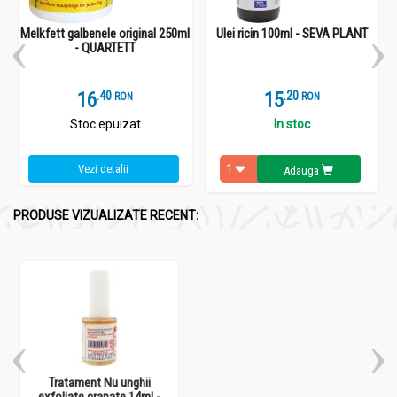
Melkfett galbenele original 250ml
Ulei ricin 100ml - SEVA PLANT
- QUARTETT
16
.
4
15
.
2
RON
RON
Stoc epuizat
In stoc
Vezi detalii
Adauga
PRODUSE VIZUALIZATE RECENT:
Tratament Nu unghii
exfoliate crapate 14ml -