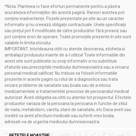
*Nota: Planteea.ro face eforturi permanente pentru a păstra
Aplicare:
se aplică cu pensula direct pe unghia curată și
acuratețea informațiilor din acestă pagină. Rareori acestea pot
uscată
conține inadvertențe. Pozele prezentate pe site au un caracter
Frecvență:
utilizare recomandată o dată la 2-3 zile
informativ și nu creează obligații contractuale. Unele specificații
Bază Pentru Ojă:
poate fi folosit ca strat de bază înainte
sau prețul pot fi modificate de către producător fără preaviz sau
de aplicarea lacului cosmetic
pot conține erori de operare. Toate promoțiile prezente în site sunt
Cura:
utilizare constantă pentru rezultate optime și
valabile în limita stocului.
refacere vizibilă
IMPORTANT: Intotdeauna cititi cu atentie descrierea, eticheta si
Întreținere:
se poate continua aplicarea pentru
ambalajul produsului inainte de a-l utiliza! Toate informatiile din
menținerea rezistenței unghiilor
acest site sunt publicate cu scop informativ si nu substituie
sfaturile sau prescriptiile medicului dumneavoastra sau a oricarui
personal medical calificat. Nu trebuie sa folositi informatiile
prezente in aceste pagini cu rolul de a diagnostica sau trata
oricare probleme de sanatate sau boala sau de a inlocui
medicamentele si tratamentele prescrise de persoanalul medical
autorizat. Aveti obligatia sa cititi cu atentie tot prospectul. Efectele
produselor variaza de la persoana la persoana in functie de stilul
de viata, metabolism, varsta, stare de sanatate, etc Daca aveti sau
credeti ca aveti afectiuni medicale sau suferiti vreo boala,
adresati-va de urgenta medicului dumneavoastra.
RETETELE NOASTRE: