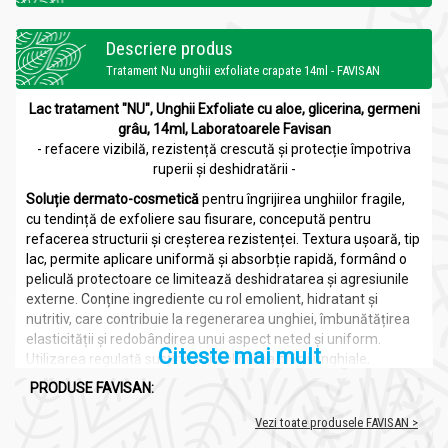
Descriere produs
Tratament Nu unghii exfoliate crapate 14ml - FAVISAN
Lac tratament "NU", Unghii Exfoliate cu aloe, glicerina, germeni
grâu, 14ml, Laboratoarele Favisan
- refacere vizibilă, rezistență crescută și protecție împotriva
ruperii și deshidratării -
Soluție dermato-cosmetică
pentru îngrijirea unghiilor fragile,
cu tendință de exfoliere sau fisurare, concepută pentru
refacerea structurii și creșterea rezistenței. Textura ușoară, tip
lac, permite aplicare uniformă și absorbție rapidă, formând o
peliculă protectoare ce limitează deshidratarea și agresiunile
externe. Conține ingrediente cu rol emolient, hidratant și
nutritiv, care contribuie la regenerarea unghiei, îmbunătățirea
elasticității și redobândirea unui aspect neted și uniform.
Citeste mai mult
Utilizarea regulată susține consolidarea plăcii unghiale,
reducând fragilitatea și tendința de rupere.
PRODUSE FAVISAN:
Proprietăți ingrediente active:
Vezi toate produsele FAVISAN >
Aloe Vera:
efect calmant, regenerant și hidratant,