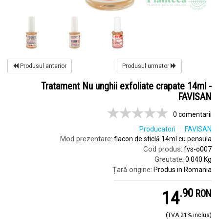
Produsul anterior
Produsul urmator
Tratament Nu unghii exfoliate crapate 14ml -
FAVISAN
0 comentarii
Producatori
FAVISAN
Mod prezentare:
flacon de sticlă 14ml cu pensula
Cod produs:
fvs-o007
Greutate:
0.040 Kg
Țară origine:
Produs in Romania
.
9
14
RON
(TVA 21% inclus)