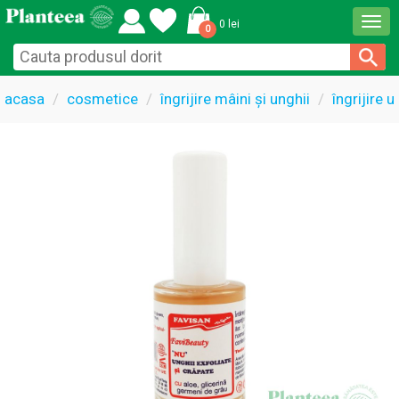
Togg
0 lei
0
navi
acasa
cosmetice
îngrijire mâini și unghii
îngrijire u