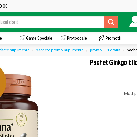
18:00
e
Game Speciale
Protocoale
Promotii
pachete suplimente
pachete promo suplimente
promo 1+1 gratis
pache
Pachet Ginkgo bil
Mod p