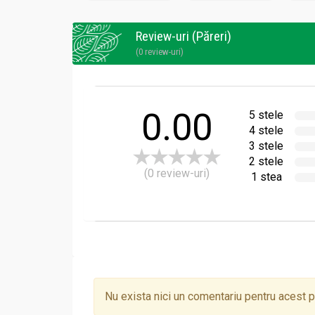
Review-uri (Păreri)
(0 review-uri)
Despre producătorul Alevia:
Cu peste 30 de ani de experiență în supliment
tehnologia modernă.
0.00
5 stele
4 stele
3 stele
2 stele
(0 review-uri)
1 stea
Din inima Bucovinei, Alevia dezvoltă produse d
companiei – respect, muncă, empatie, pasiune
Nu exista nici un comentariu pentru acest 
transforma puterea naturii în remedii eficient