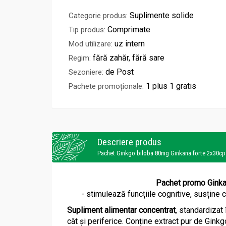
Suplimente solide
Categorie produs:
Comprimate
Tip produs:
uz intern
Mod utilizare:
fără zahăr, fără sare
Regim:
de Post
Sezoniere:
1 plus 1 gratis
Pachete promoționale:
Descriere produs
Pachet Ginkgo biloba 80mg Ginkana forte 2x30cp
Pachet promo Ginkan
- stimulează funcțiile cognitive, susține 
Supliment alimentar concentrat
, standardizat 
cât și periferice. Conține extract pur de Ginkg