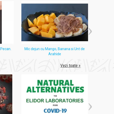
i Pecan.
Mic dejun cu Mango, Banana si Unt de
Tort
Arahide
Vezi toate »
echi.