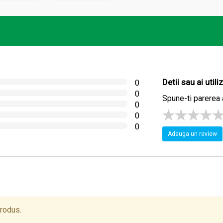
e naturale, Alevia este un producător român dedicat sănătății, c
Detii sau ai util
0
0
Spune-ti parerea 
0
0
0
Adauga un review
e calitate superioară, certificate internațional, în 7 linii de pro
, armonie și dezvoltare – ghidează echipa de peste 200 de profe
produs.
e pentru starea de bine.