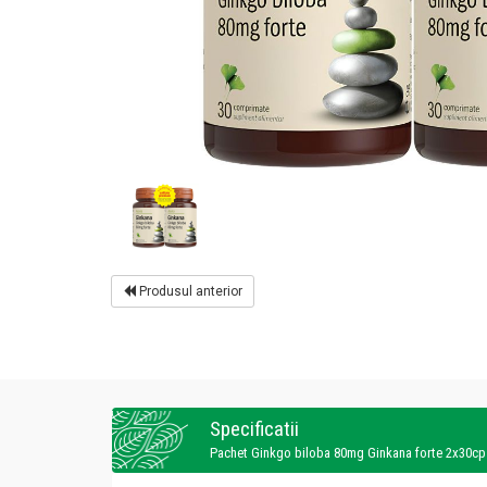
Produsul anterior
Specificatii
Pachet Ginkgo biloba 80mg Ginkana forte 2x30cp