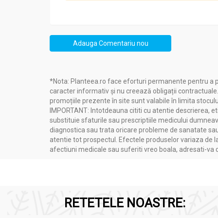
Planteea
, o sursă de încredere în domeniul nu
sănătatea consumatorilor.
Adauga Comentariu nou
Compozitie
*Nota: Planteea.ro face eforturi permanente pentru a p
caracter informativ și nu creează obligații contractuale
Pachet Ginkgo biloba 80mg Ginkana forte 2x30cp
promoțiile prezente în site sunt valabile în limita stoculu
IMPORTANT: Intotdeauna cititi cu atentie descrierea, etic
Extract de Ginkgo biloba 80mg (standar
substituie sfaturile sau prescriptiile medicului dumneavo
diagnostica sau trata oricare probleme de sanatate sau 
Celuloză microcristalină
atentie tot prospectul. Efectele produselor variaza de l
Săruri de magneziu ale acizilor grași ve
afectiuni medicale sau suferiti vreo boala, adresati-v
Polivinilpolipirrolidonă
Dioxid de siliciu coloidal
RETETELE NOASTRE: