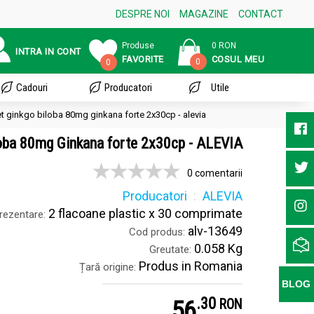
DESPRE NOI
MAGAZINE
CONTACT
Produse
0 RON
INTRA IN CONT
FAVORITE
COSUL MEU
0
0
Cadouri
Producatori
Utile
t ginkgo biloba 80mg ginkana forte 2x30cp - alevia
oba 80mg Ginkana forte 2x30cp - ALEVIA
0 comentarii
Producatori
ALEVIA
2 flacoane plastic x 30 comprimate
rezentare:
alv-13649
Cod produs:
0.058 Kg
Greutate:
Produs in Romania
Țară origine:
BLOG
.
3
56
RON