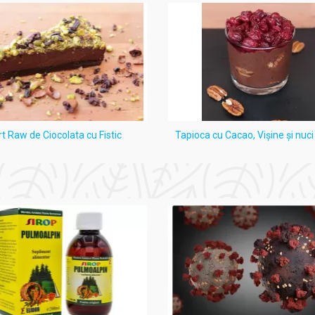
rt Raw de Ciocolata cu Fistic
Tapioca cu Cacao, Vişine şi nuc
 - ALEVIA
atea mentală, facilitând procesele cognitive complexe.
rmale în contextul îmbătrânirii.
rală și periferică optimă.
lația deficitară precum extremități reci, amețeli, zgomote în ur
atorită proprietăților antioxidante.
re a cheagurilor de sânge prin inhibarea agregării plachetare.
uce oboseala mentală.