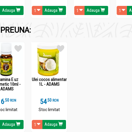
circulația deficitară. Beneficiile sale au fost confirmate prin nu
Adauga
Adauga
Adauga
A
lă, insuficiență venoasă periferică și afecțiuni vasculare.
PREUNA:
idantă, protejând celulele împotriva stresului oxidativ.
rculația cerebrală și periferică, favorizând oxigenarea creierulu
egării plachetare, contribuind la fluidizarea sângelui.
scular, menținând sănătatea vaselor de sânge.
nând sănătatea mentală și circulatorie cu o formulă consacrată din
tamina E uz
Ulei cocos alimentar
metic 10ml -
1L - ADAMS
ADAMS
16
.
5
54
.
5
RON
RON
oc limitat
Stoc limitat
Adauga
Adauga