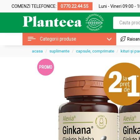
COMENZI TELEFONICE:
0770.22.44.55
Luni - Vineri 09:00 - 
Categorii produse
Raioan
acasa
suplimente
capsule, comprimate
kituri și 
PROMO