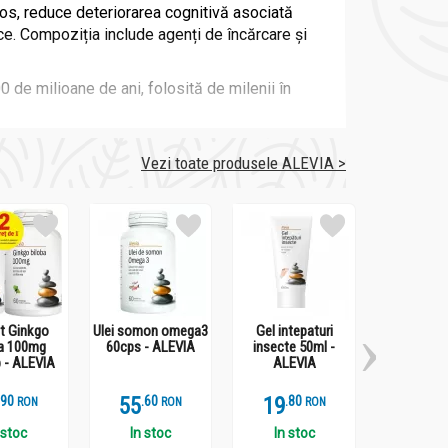
vos, reduce deteriorarea cognitivă asociată
ice. Compoziția include agenți de încărcare și
 de milioane de ani, folosită de milenii în
Vezi toate produsele ALEVIA >
t Ginkgo
Ulei somon omega3
Gel intepaturi
Ulei peste
ba 100mg
60cps - ALEVIA
insecte 50ml -
120cps - 
 - ALEVIA
ALEVIA
.
9
55
.
6
19
.
8
63
.
2
RON
RON
RON
ognitive. Flavonoidele și terpenoizii din
 stoc
In stoc
In stoc
In st
u prevenirea declinului cognitiv, îmbunătățirea