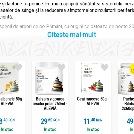
e și lactone terpenice. Formula sprijină sănătatea sistemului ner
i vaselor de sânge și la reducerea simptomelor circulatorii perifer
cientă.
specii de arbori de pe Pământ, cu origini ce datează de peste 200
Citeste mai mult
galbenele 50g -
Balsam vigoarea
Ceai macese 50g -
Pache
ALEVIA
ursului polar 250ml -
ALEVIA
Bilo
ALEVIA
2x60cp
8
.
4
29
.
6
11
.
4
49
RON
RON
RON
ea sa de a susține circulația cerebrală și de a proteja funcțiile c
In stoc
In stoc
In stoc
In
idante, neuroprotectoare și vasodilatatoare, fiind utilizate pentr