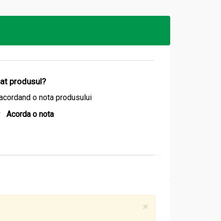
ombinând tradiția plantelor medicinale cu
izat produsul?
acordand o nota produsului
Acorda o nota
ducție dotate cu echipamente avansate. Valorile
×
sioniști care lucrează zilnic pentru a