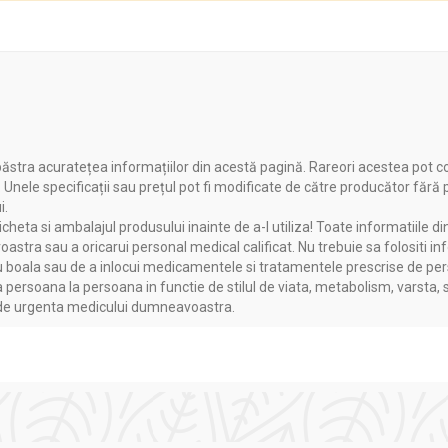
triției și sănătății, recomandă cu tărie produsele
Alevia
pentru c
ăstra acuratețea informațiilor din acestă pagină. Rareori acestea pot c
. Unele specificații sau prețul pot fi modificate de către producător fără
 - ALEVIA
i.
heta si ambalajul produsului inainte de a-l utiliza! Toate informatiile di
dizat 24% ginkgoflavone, 6% lactone terpenice)
astra sau a oricarui personal medical calificat. Nu trebuie sa folositi in
boala sau de a inlocui medicamentele si tratamentele prescrise de persoa
a persoana la persoana in functie de stilul de viata, metabolism, varsta, 
getali
a de urgenta medicului dumneavoastra.