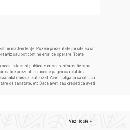
alitatea lor superioară și angajamentul față de
onține inadvertențe. Pozele prezentate pe site au un
 preaviz sau pot conține erori de operare. Toate
n acest site sunt publicate cu scop informativ si nu
formatiile prezente in aceste pagini cu rolul de a
nalul medical autorizat. Aveti obligatia sa cititi cu
stare de sanatate, etc Daca aveti sau credeti ca aveti
Vezi toate »