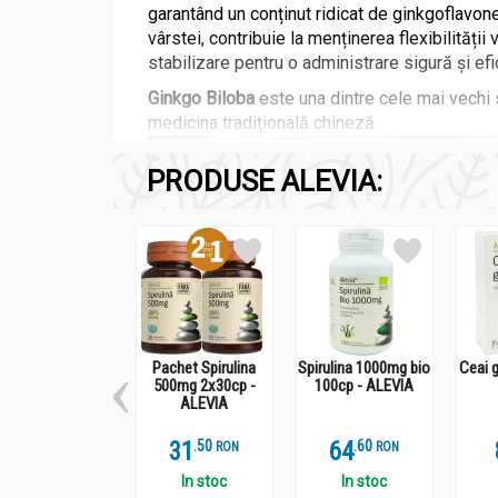
garantând un conținut ridicat de ginkgoflavon
vârstei, contribuie la menținerea flexibilități
stabilizare pentru o administrare sigură și efi
Ginkgo Biloba
este una dintre cele mai vechi 
medicina tradițională chineză.
PRODUSE ALEVIA:
Pachet Spirulina
Spirulina 1000mg bio
Ceai 
500mg 2x30cp -
100cp - ALEVIA
ALEVIA
31
.
5
64
.
6
RON
RON
Primele studii moderne au evidențiat capacitat
In stoc
In stoc
Ginkgo biloba au demonstrat proprietăți antiox