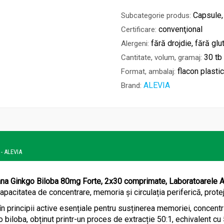
Capsule,
Subcategorie produs:
convenţional
Certificare:
fără drojdie, fără glu
Alergeni:
30 tb
Cantitate, volum, gramaj:
flacon plastic
Format, ambalaj:
ALEVIA
Brand:
 - ALEVIA
a Ginkgo Biloba 80mg Forte, 2x30 comprimate, Laboratoarele Ale
capacitatea de concentrare, memoria și circulația periferică, protej
în principii active esențiale pentru susținerea memoriei, concentrăr
o biloba, obținut printr-un proces de extracție 50:1, echivalent cu