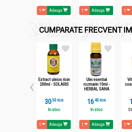
memoriei și ameliorarea simptomelor legate de 
Adauga
Adauga
pozitive în tulburările cognitive, demență seni
Proprietăți ingrediente active:
CUMPARATE FRECVENT IM
Ginkgoflavonele susțin activitatea antiox
Lactonele terpenice îmbunătățesc microci
Compușii bioactivi ajută la reducerea agr
Substanțele active reglează tonusul va
Remediu naturist esențial
în orice casă, susți
Extract uleios ricin
Ulei esential
Vi
200ml - SOLARIS
rozmarin 10ml -
cos
HERBAL SANA
30
.
5
16
.
4
RON
RON
In stoc
In stoc
St
Adauga
Adauga