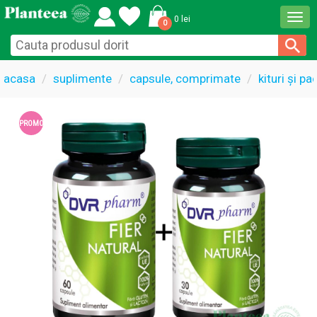
Togg
0 lei
0
navi
acasa
suplimente
capsule, comprimate
kituri și p
PROMO