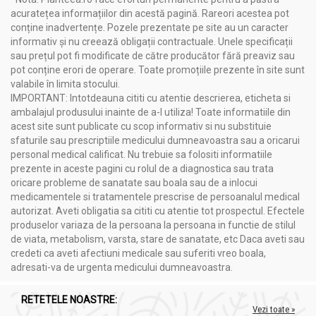
Acizi grași nesaturați:
ajută la protejarea celulelor și
acuratețea informațiilor din acestă pagină. Rareori acestea pot
îmbunătățirea circulației sanguine
conține inadvertențe. Pozele prezentate pe site au un caracter
informativ și nu creează obligații contractuale. Unele specificații
Un produs naturist nutritiv
esențial pentru menținerea unui
sau prețul pot fi modificate de către producător fără preaviz sau
echilibru metabolic optim, recomandat pentru întreaga familie,
pot conține erori de operare. Toate promoțiile prezente în site sunt
care ajută la prevenirea anemiei și susține sănătatea generală
valabile în limita stocului.
cu un aport natural de fier.
IMPORTANT: Intotdeauna cititi cu atentie descrierea, eticheta si
DVR Pharm
, cu sediul în Brașov, produce suplimente naturiste
ambalajul produsului inainte de a-l utiliza! Toate informatiile din
și nutritive de înaltă calitate, bazate pe decenii de experiență în
acest site sunt publicate cu scop informativ si nu substituie
terapia naturală. Echipa noastră dezvoltă rețete inovatoare
sfaturile sau prescriptiile medicului dumneavoastra sau a oricarui
folosind extracte concentrate de plante, ciuperci medicinale și
personal medical calificat. Nu trebuie sa folositi informatiile
produse marine, toate provenind din surse UE atent
prezente in aceste pagini cu rolul de a diagnostica sau trata
supravegheate.
oricare probleme de sanatate sau boala sau de a inlocui
medicamentele si tratamentele prescrise de persoanalul medical
autorizat. Aveti obligatia sa cititi cu atentie tot prospectul. Efectele
produselor variaza de la persoana la persoana in functie de stilul
de viata, metabolism, varsta, stare de sanatate, etc Daca aveti sau
credeti ca aveti afectiuni medicale sau suferiti vreo boala,
adresati-va de urgenta medicului dumneavoastra.
RETETELE NOASTRE:
Vezi toate »