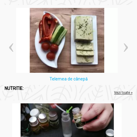
Produsele noastre sunt fabricate în linii de producție moderne,
aliniate standardelor europene, fără tratamente chimice,
coloranți, conservanți, arome sau îndulcitori. Toate sunt
notificate la Institutul Național de Cercetare-Dezvoltare pentru
Bioresurse Alimentare-IBA, Serviciul Național pentru Plante
Medicinale și Produse ale Stupului.
DVR Pharm oferă rețete revoluționare și ingrediente premium,
cum ar fi ciuperca tibetană îmbogățită cu Curcuma, TELOM-R,
Zinc natural și alga calcaroasă cu fier. Ne mândrim cu produse
unice, gândite și fabricate în România, menite să sprijine
sănătatea și bunăstarea consumatorilor noștri.
Telemea de cânepă
Planteea
, o sursă de încredere în domeniul nutriției și sănătății,
recomandă cu încredere produsele
DVR PHARM
pentru
NUTRITIE:
calitatea lor superioară și angajamentul față de sănătatea
Vezi toate »
consumatorilor.
Compozitie
Pachet Fier natural 60+30cps - DVR PHARM
Drojdie de bere (Saccharomyces cerevisiae), extract cu