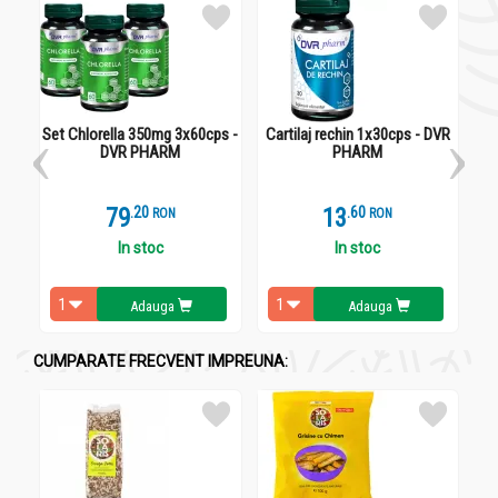
doresc să prevină deficiențele de fier.
Deficiența de fier
este una dintre cele mai comune carențe
nutriționale din lume, având un impact semnificativ asupra
sănătății generale.
Set Chlorella 350mg 3x60cps -
Cartilaj rechin 1x30cps - DVR
DVR PHARM
PHARM
79
.
2
13
.
6
RON
RON
In stoc
In stoc
Adauga
Adauga
CUMPARATE FRECVENT IMPREUNA:
Aceasta poate duce la anemie feriprivă, o afecțiune în care
numărul globulelor roșii din sânge scade din cauza lipsei de
hemoglobină, iar acest lucru afectează capacitatea
organismului de a transporta oxigenul. Cauzele deficienței de
fier includ alimentația insuficientă în fier, pierderi mari de sânge
(de exemplu, menstruații abundente sau hemoragii interne),