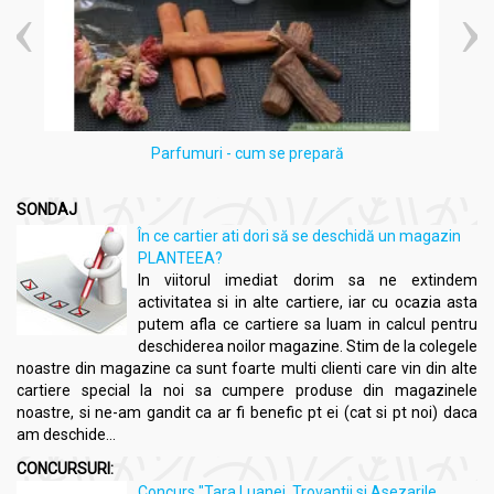
min.1% Fier*: 240mg;
Drojdie de bere (Saccharomyces cerevisiae), uscată și
dezactivată, pulbere: 160mg;
capsulă tare de gelatină.
Nu conține:
lactoza, gluten, soia, stearat de magneziu,
îndulcitori artificiali sau aditivi chimici!
Parfumuri - cum se prepară
Ingrediente proveniență:
UE
SONDAJ
Fabricat în:
România
În ce cartier ati dori să se deschidă un magazin
PLANTEEA?
Produs notificat de:
Serviciul Național pentru Plante Medicinale,
In viitorul imediat dorim sa ne extindem
Aromatice și Produse ale Stupului,
activitatea si in alte cartiere, iar cu ocazia asta
Notificare nr
.: AA 9631 / 30.06.2016.
putem afla ce cartiere sa luam in calcul pentru
deschiderea noilor magazine. Stim de la colegele
Informatii nutritionale
noastre din magazine ca sunt foarte multi clienti care vin din alte
cartiere special la noi sa cumpere produse din magazinele
Pachet Fier natural 60+30cps - DVR PHARM
noastre, si ne-am gandit ca ar fi benefic pt ei (cat si pt noi) daca
am deschide...
*Doza zilnică recomandată aduce:
între 4,8 si 14,4mg
Fier, reprezentând 34-103% VNR (Valori Nutriționale de
CONCURSURI:
Referință).
Concurs "Tara Luanei, Trovantii si Asezarile