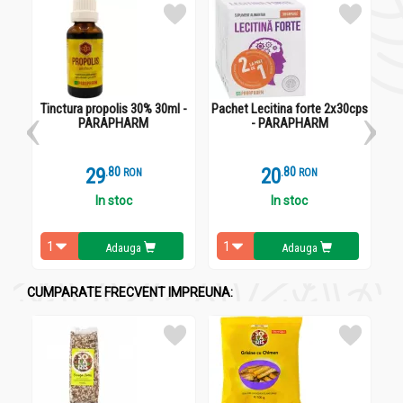
cele mai vechi timpuri pentru proprietățile sale vindecătoare. În
Grecia Antică, propolisul era considerat un agent de protecție –
de aici și denumirea sa, ce se traduce prin "în fața cetății".
Studiile moderne confirmă eficiența sa împotriva bacteriilor,
virusurilor și fungilor, datorită conținutului său bogat în
flavonoide și alte substanțe bioactive.
Tinctura propolis 30% 30ml -
Pachet Lecitina forte 2x30cps
U
PARAPHARM
- PARAPHARM
Tinctura
reprezintă o formă concentrată de propolis, obținută
prin macerarea acestuia în alcool. Această metodă asigură
extracția optimă a principiilor active, oferind un produs cu o
29
.
8
20
.
8
RON
RON
biodisponibilitate ridicată. Tinctura de propolis a fost utilizată
In stoc
In stoc
de-a lungul timpului pentru tratarea infecțiilor, accelerarea
vindecării rănilor și susținerea sistemului imunitar. Încadrăndu-
se printre remediile tradiționale, tinctura rămâne una dintre
Adauga
Adauga
cele mai versatile și eficiente forme de administrare a
propolisului.
CUMPARATE FRECVENT IMPREUNA:
Proprietăți ingrediente active:
Extract de propolis 30%
– bogat în flavonoide naturale,
polifenoli și acizi aromatici, cu proprietăți antibacteriene,
antivirale, antifungice și o activitate antioxidantă
puternică, ce protejează celulele de stresul oxidativ.