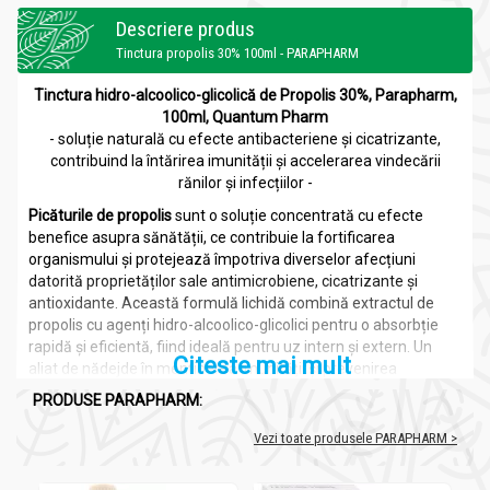
Descriere produs
Tinctura propolis 30% 100ml - PARAPHARM
Tinctura hidro-alcoolico-glicolică de Propolis 30%, Parapharm,
100ml, Quantum Pharm
- soluție naturală cu efecte antibacteriene și cicatrizante,
contribuind la întărirea imunității și accelerarea vindecării
rănilor și infecțiilor -
Picăturile de propolis
sunt o soluție concentrată cu efecte
benefice asupra sănătății, ce contribuie la fortificarea
organismului și protejează împotriva diverselor afecțiuni
datorită proprietăților sale antimicrobiene, cicatrizante și
antioxidante. Această formulă lichidă combină extractul de
propolis cu agenți hidro-alcoolico-glicolici pentru o absorbție
rapidă și eficientă, fiind ideală pentru uz intern și extern. Un
Citeste mai mult
aliat de nădejde în menținerea imunității și prevenirea
afecțiunilor respiratorii, digestive și cutanate.
PRODUSE PARAPHARM:
Propolisul
este o substanță naturală, produsă de albine prin
Vezi toate produsele PARAPHARM >
colectarea de rasini din arbori și plante, combinate ulterior cu
ceară și enzime proprii. Utilizat de albine pentru a proteja
stupul împotriva agenților patogeni, propolisul a fost folosit din