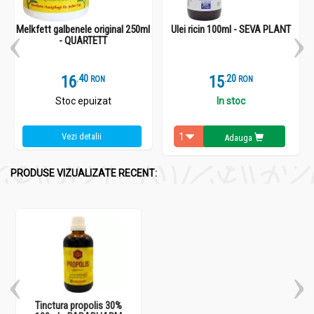
Melkfett galbenele original 250ml
Ulei ricin 100ml - SEVA PLANT
- QUARTETT
16
.
4
15
.
2
RON
RON
Stoc epuizat
In stoc
Vezi detalii
Adauga
PRODUSE VIZUALIZATE RECENT:
Tinctura propolis 30%