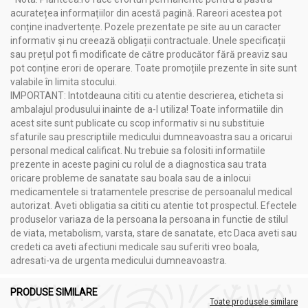
Infecții cutanate (acnee, arsuri, herpes)
acuratețea informațiilor din acestă pagină. Rareori acestea pot
Întărirea sistemului imunitar
conține inadvertențe. Pozele prezentate pe site au un caracter
informativ și nu creează obligații contractuale. Unele specificații
sau prețul pot fi modificate de către producător fără preaviz sau
Precauții, contraindicații și sfaturi:
pot conține erori de operare. Toate promoțiile prezente în site sunt
Tinctura propolis 30% 100ml - PARAPHARM
valabile în limita stocului.
IMPORTANT: Intotdeauna cititi cu atentie descrierea, eticheta si
Nu se recomandă copiilor sub 3 ani, femeilor însărcinate
ambalajul produsului inainte de a-l utiliza! Toate informatiile din
sau care alăptează.
acest site sunt publicate cu scop informativ si nu substituie
Persoanele alergice la propolis sau produse apicole ar
sfaturile sau prescriptiile medicului dumneavoastra sau a oricarui
trebui să evite utilizarea.
personal medical calificat. Nu trebuie sa folositi informatiile
Se administrează cu prudență în cazul afecțiunilor
prezente in aceste pagini cu rolul de a diagnostica sau trata
hepatice severe sau în gastrită hiperacidă.
oricare probleme de sanatate sau boala sau de a inlocui
medicamentele si tratamentele prescrise de persoanalul medical
autorizat. Aveti obligatia sa cititi cu atentie tot prospectul. Efectele
produselor variaza de la persoana la persoana in functie de stilul
Administrare
de viata, metabolism, varsta, stare de sanatate, etc Daca aveti sau
Tinctura propolis 30% 100ml - PARAPHARM
credeti ca aveti afectiuni medicale sau suferiti vreo boala,
adresati-va de urgenta medicului dumneavoastra.
Uz intern
: 20-30 picături de două ori pe zi, dizolvate în
apă sau miere
Uz extern
: aplicare directă pe piele sau utilizare în
PRODUSE SIMILARE
Toate produsele similare
gargara pentru infecțiile bucale