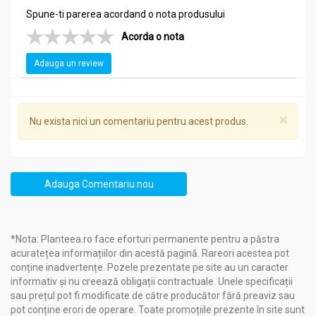
Spune-ti parerea acordand o nota produsului
Acorda o nota
Adauga un review
×
Nu exista nici un comentariu pentru acest produs.
Adauga Comentariu nou
*Nota: Planteea.ro face eforturi permanente pentru a păstra
acuratețea informațiilor din acestă pagină. Rareori acestea pot
conține inadvertențe. Pozele prezentate pe site au un caracter
informativ și nu creează obligații contractuale. Unele specificații
sau prețul pot fi modificate de către producător fără preaviz sau
pot conține erori de operare. Toate promoțiile prezente în site sunt