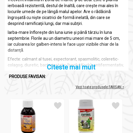
ierboasã rezistentã, destul de înaltã, care creşte mai ales în
locurile umede de pe lângã malul apelor. Are o rãdãcinã
îngroşatã cu nişte cicatrici de formã inelatã, din care se
desprind ramificaţii lungi, dar mai subţiri.
Iarba-mare înfloreşte din luna iunie şi pânã târziu în luna
septembrie. Florile au un diametru uneori mai mare de 5 cm,
iar culoarea lor galben-intens le face uşor vizibile chiar de la
distanţã.
Efecte: calmant al tusei, expectorant, spasmolitic, coleretic-
colagog, diuretic, bacteriostatic (bacilul Koch), antifermentativ,
Citeste mai mult
antiviral, antihelmin-tic, tonic general.
PRODUSE FAVISAN:
Vezi toate produsele FAVISAN >
Compozitie
Iarba mare 40cps - FAVISAN
0.35g radacina de iarba mare.
Recomandari