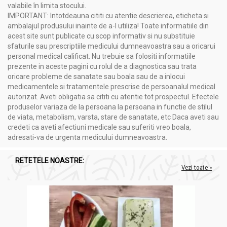
valabile în limita stocului.
IMPORTANT: Intotdeauna cititi cu atentie descrierea, eticheta si
ambalajul produsului inainte de a-l utiliza! Toate informatiile din
acest site sunt publicate cu scop informativ si nu substituie
sfaturile sau prescriptiile medicului dumneavoastra sau a oricarui
personal medical calificat. Nu trebuie sa folositi informatiile
prezente in aceste pagini cu rolul de a diagnostica sau trata
oricare probleme de sanatate sau boala sau de a inlocui
medicamentele si tratamentele prescrise de persoanalul medical
autorizat. Aveti obligatia sa cititi cu atentie tot prospectul. Efectele
produselor variaza de la persoana la persoana in functie de stilul
de viata, metabolism, varsta, stare de sanatate, etc Daca aveti sau
credeti ca aveti afectiuni medicale sau suferiti vreo boala,
adresati-va de urgenta medicului dumneavoastra.
RETETELE NOASTRE:
Vezi toate »