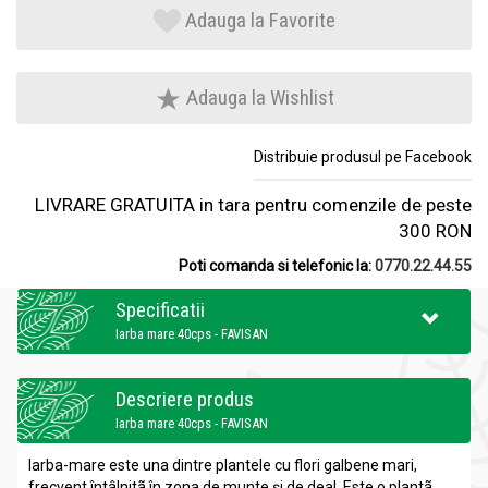
Adauga la Favorite
Adauga la Wishlist
Distribuie produsul pe Facebook
LIVRARE GRATUITA in tara pentru comenzile de peste
300 RON
Poti comanda si telefonic la:
0770.22.44.55
Specificatii
Iarba mare 40cps - FAVISAN
Descriere produs
Iarba mare 40cps - FAVISAN
Iarba-mare este una dintre plantele cu flori galbene mari,
frecvent întâlnitã în zona de munte şi de deal. Este o plantã