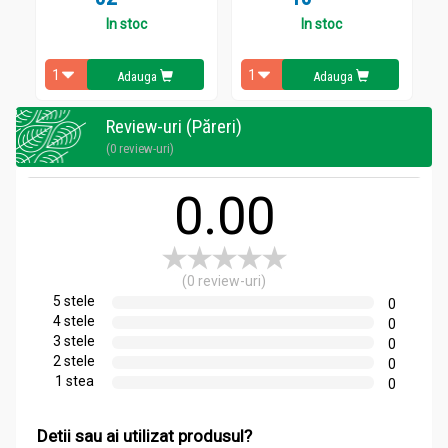
In stoc
In stoc
Adauga
Adauga
Review-uri (Păreri)
(0 review-uri)
0.00
(0 review-uri)
5 stele
0
4 stele
0
3 stele
0
2 stele
0
1 stea
0
Detii sau ai utilizat produsul?