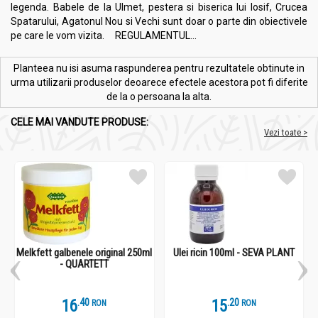
legenda. Babele de la Ulmet, pestera si biserica lui Iosif, Crucea
Spatarului, Agatonul Nou si Vechi sunt doar o parte din obiectivele
pe care le vom vizita. REGULAMENTUL...
Planteea nu isi asuma raspunderea pentru rezultatele obtinute in
urma utilizarii produselor deoarece efectele acestora pot fi diferite
de la o persoana la alta.
CELE MAI VANDUTE PRODUSE:
Vezi toate >
Melkfett galbenele original 250ml
Ulei ricin 100ml - SEVA PLANT
- QUARTETT
16
.
4
15
.
2
RON
RON