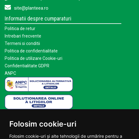
site@planteea.ro
Informatii despre cumparaturi
Politica de retur
Intrebari frecvente
Termeni si conditii
Politica de confidentialitate
Politica de utilizare Cookie-uri
Confidentialitate GDPR
ANPC
Mai multe despre Planteea
Folosim cookie-uri
Acasa
Despre noi
Folosim cookie-uri și alte tehnologii de urmărire pentru a