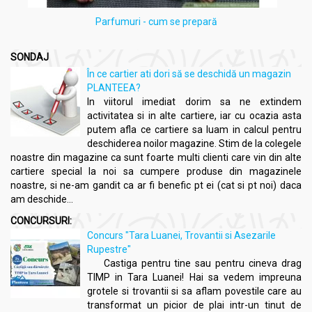
Parfumuri - cum se prepară
SONDAJ
În ce cartier ati dori să se deschidă un magazin
PLANTEEA?
In viitorul imediat dorim sa ne extindem
activitatea si in alte cartiere, iar cu ocazia asta
putem afla ce cartiere sa luam in calcul pentru
deschiderea noilor magazine. Stim de la colegele
noastre din magazine ca sunt foarte multi clienti care vin din alte
cartiere special la noi sa cumpere produse din magazinele
noastre, si ne-am gandit ca ar fi benefic pt ei (cat si pt noi) daca
am deschide...
CONCURSURI:
Concurs "Tara Luanei, Trovantii si Asezarile
Rupestre"
Castiga pentru tine sau pentru cineva drag
TIMP in Tara Luanei! Hai sa vedem impreuna
grotele si trovantii si sa aflam povestile care au
transformat un picior de plai intr-un tinut de