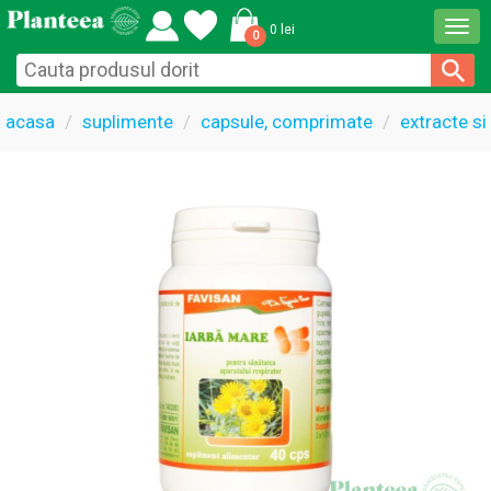
Togg
0 lei
0
navi
acasa
suplimente
capsule, comprimate
extracte si