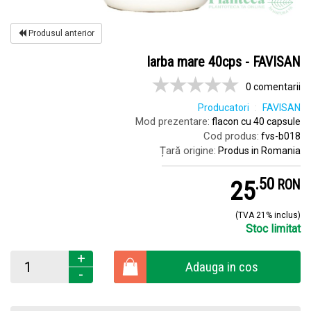
Produsul anterior
Iarba mare 40cps - FAVISAN
0 comentarii
Producatori
FAVISAN
Mod prezentare:
flacon cu 40 capsule
Cod produs:
fvs-b018
Țară origine:
Produs in Romania
.
5
25
RON
(TVA 21% inclus)
Stoc limitat
+
Adauga in cos
-