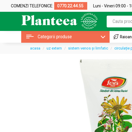
COMENZI TELEFONICE:
0770.22.44.55
Luni - Vineri 09:00 - 
Categorii produse
Raioan
acasa
uz extern
sistem venos și limfatic
circulație 