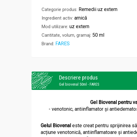
Remedii uz extern
Categorie produs:
arnică
Ingredient activ:
uz extern
Mod utilizare:
50 ml
Cantitate, volum, gramaj:
FARES
Brand:
Descriere produs
Gel biovenal 50ml - FARES
Gel Biovenal pentru va
- venotonic, antiinflamator și antiedematos
Gelul Biovenal
este creat pentru sprijinirea s
acțiune venotonică, antiinflamatoare și antied