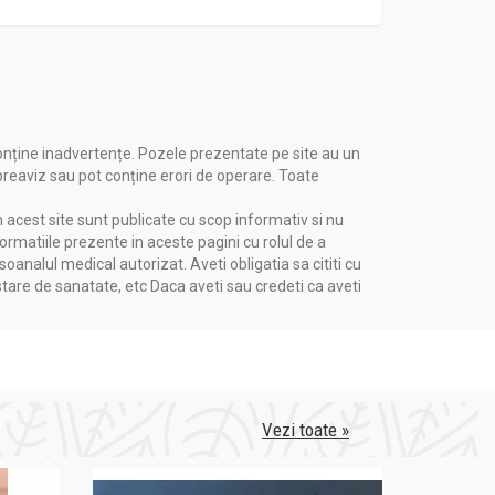
mbină știința modernă cu tradițiile
onține inadvertențe. Pozele prezentate pe site au un
 preaviz sau pot conține erori de operare. Toate
ru calitatea lor superioară și angajamentul
n acest site sunt publicate cu scop informativ si nu
formatiile prezente in aceste pagini cu rolul de a
nalul medical autorizat. Aveti obligatia sa cititi cu
stare de sanatate, etc Daca aveti sau credeti ca aveti
Vezi toate »
denat): 10%, propilenglicol
amină (triethanolamine), Carbopol 940, ulei