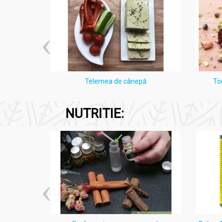
Nu conține
: parfumuri artificiale, coloranți si
Produs în:
România
i Lămâie
Telemea de cânepă
To
Acțiuni și Recomandări:
NUTRITIE:
Gel biovenal 50ml - FARES
Beneficii:
Îmbunătățește circulația venoasă și susț
Reduce inflamația și senzația de picioa
Diminuează edemele și umflăturile
Grăbește vindecarea echimozelor și vân
Contribuie la reducerea fragilității capil
Calmează durerea locală și oferă senza