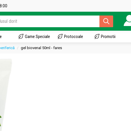
18:00
e
Game Speciale
Protocoale
Promotii
periferică
gel biovenal 50ml - fares