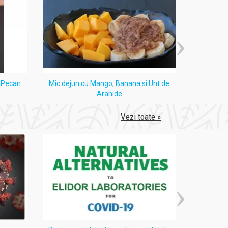
i Pecan.
Mic dejun cu Mango, Banana si Unt de
Tort
Arahide
Vezi toate »