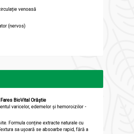
 circulație venoasă
ator (nervos)
 Fares BioVital Orăștie
mentul varicelor, edemelor și hemoroizilor -
ite. Formula conține extracte naturale cu
 Textura sa ușoară se absoarbe rapid, fără a