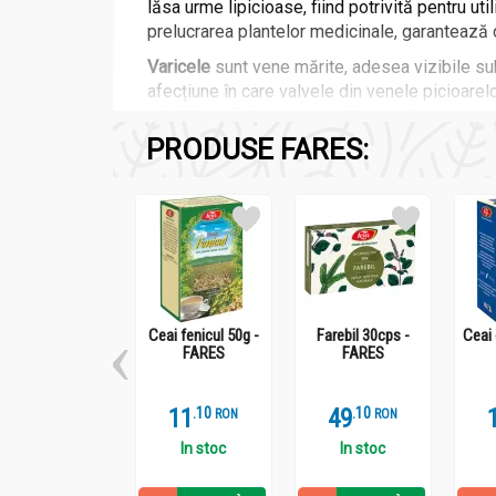
lăsa urme lipicioase, fiind potrivită pentru ut
prelucrarea plantelor medicinale, garantează ca
Varicele
sunt vene mărite, adesea vizibile sub
afecțiune în care valvele din venele picioare
inimă. Insuficiența venoasă cronică poate pro
PRODUSE FARES:
Picioarele grele și obosite
sunt adesea un si
lungi de stat în picioare sau ședere și sunt 
retenție de apă sunt deosebit de susceptibile 
castanul și arnica, poate ajuta la ameliorarea 
Castanul
(Aesculus hippocastanum) este cunosc
castan este utilizat de secole pentru a îmbunăt
Ceai fenicul 50g -
Farebil 30cps -
Ceai 
FARES
FARES
11
.
1
49
.
1
RON
RON
In stoc
In stoc