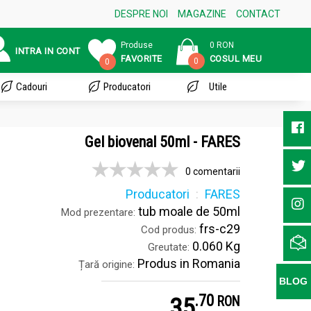
DESPRE NOI
MAGAZINE
CONTACT
Produse
0 RON
INTRA IN CONT
FAVORITE
COSUL MEU
0
0
Cadouri
Producatori
Utile
Gel biovenal 50ml - FARES
0 comentarii
Producatori
FARES
tub moale de 50ml
Mod prezentare:
frs-c29
Cod produs:
0.060 Kg
Greutate:
Produs in Romania
Țară origine:
BLOG
.
7
35
RON