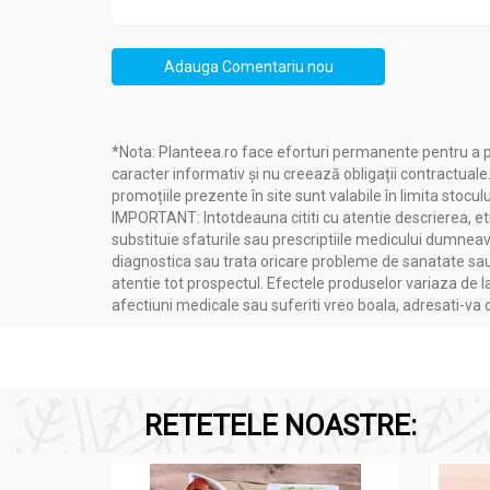
Adauga Comentariu nou
Fondată de Andrei Farago în 1929, compania co
*Nota: Planteea.ro face eforturi permanente pentru a p
străvechi.
caracter informativ și nu creează obligații contractuale
Planteea
, o sursă de încredere în domeniul n
promoțiile prezente în site sunt valabile în limita stoculu
față de sănătatea consumatorilor.
IMPORTANT: Intotdeauna cititi cu atentie descrierea, etic
substituie sfaturile sau prescriptiile medicului dumneavo
diagnostica sau trata oricare probleme de sanatate sau 
atentie tot prospectul. Efectele produselor variaza de l
afectiuni medicale sau suferiti vreo boala, adresati-v
Compozitie
Gel biovenal 50ml - FARES
RETETELE NOASTRE:
apă distilată (Aqua destillata), extract 
(propylenglycolum), extract moale de se
esențial de coada șoricelului (Millefolii