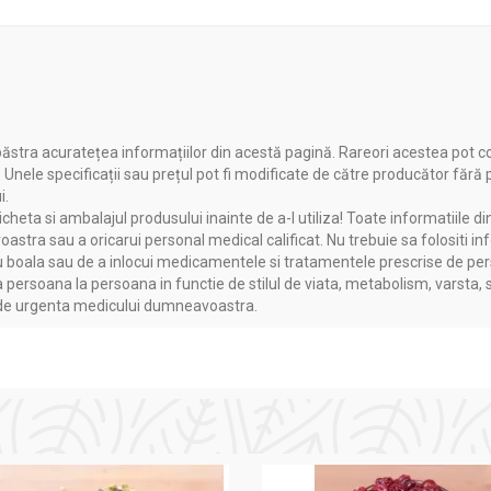
ntinuă să inoveze și să ofere produse de înaltă calitate care co
ăstra acuratețea informațiilor din acestă pagină. Rareori acestea pot c
. Unele specificații sau prețul pot fi modificate de către producător fără
utriției și sănătății, recomandă cu încredere produsele
Fares
pent
i.
heta si ambalajul produsului inainte de a-l utiliza! Toate informatiile di
astra sau a oricarui personal medical calificat. Nu trebuie sa folositi in
boala sau de a inlocui medicamentele si tratamentele prescrise de persoa
a persoana la persoana in functie de stilul de viata, metabolism, varsta, 
a de urgenta medicului dumneavoastra.
de arnică (Arnicae flos extractum), alcool etilic denaturat (alcohol 
mințe de castan (Hippocastani semen extractum): 2,5%, trietanol
 aetheroleum): 0,5%, nipagin.