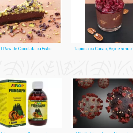
ntetici, parabeni, conservanți agresivi, alergeni
rt Raw de Ciocolata cu Fistic
Tapioca cu Cacao, Vişine şi nuc
ine tonusul pereților vasculari
re grele
ătăilor
are
ție de răcorire