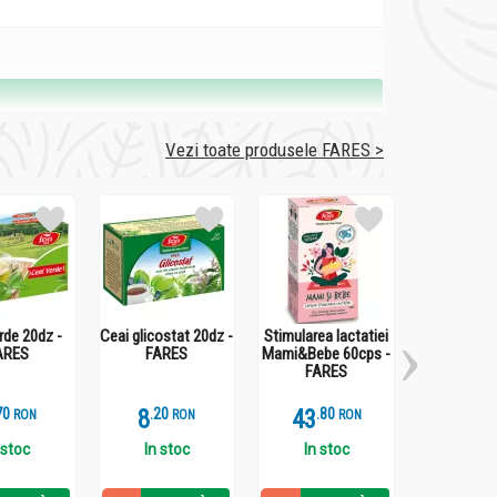
Vezi toate produsele FARES >
senţial
,
β-carbolin
,
alcaloizi (harman, harmol,
rde 20dz -
Ceai glicostat 20dz -
Stimularea lactatiei
Biovenal 
ARES
FARES
Mami&Bebe 60cps -
FAR
FARES
7
8
.
2
43
.
8
56
.
6
RON
RON
RON
 stoc
In stoc
In stoc
In st