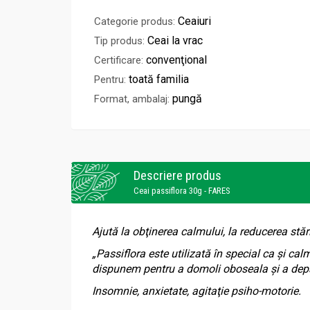
Ceaiuri
Categorie produs:
Ceai la vrac
Tip produs:
convenţional
Certificare:
toată familia
Pentru:
pungă
Format, ambalaj:
Descriere produs
Ceai passiflora 30g - FARES
Ajută la obţinerea calmului, la reducerea stă
„
Passiflora este utilizată în special ca şi ca
dispunem pentru a domoli oboseala şi a depăş
Insomnie, anxietate, agitaţie psiho-motorie.