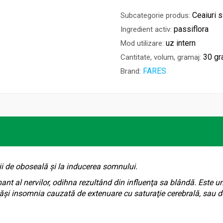
Ceaiuri 
Subcategorie produs:
passiflora
Ingredient activ:
uz intern
Mod utilizare:
30 g
Cantitate, volum, gramaj:
FARES
Brand:
rii de oboseală şi la inducerea somnului.
lmant al nervilor, odihna rezultând din influenţa sa blândă. Este u
i insomnia cauzată de extenuare cu saturaţie cerebrală, sau de 