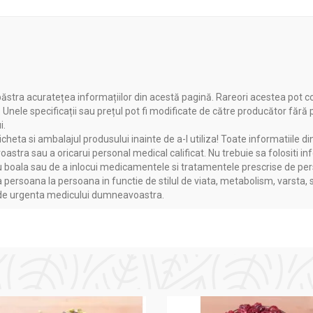
ăstra acuratețea informațiilor din acestă pagină. Rareori acestea pot c
. Unele specificații sau prețul pot fi modificate de către producător fără
i.
heta si ambalajul produsului inainte de a-l utiliza! Toate informatiile di
astra sau a oricarui personal medical calificat. Nu trebuie sa folositi in
boala sau de a inlocui medicamentele si tratamentele prescrise de persoa
a persoana la persoana in functie de stilul de viata, metabolism, varsta, 
a de urgenta medicului dumneavoastra.