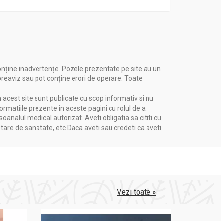
onține inadvertențe. Pozele prezentate pe site au un
 preaviz sau pot conține erori de operare. Toate
n acest site sunt publicate cu scop informativ si nu
formatiile prezente in aceste pagini cu rolul de a
nalul medical autorizat. Aveti obligatia sa cititi cu
stare de sanatate, etc Daca aveti sau credeti ca aveti
Vezi toate »