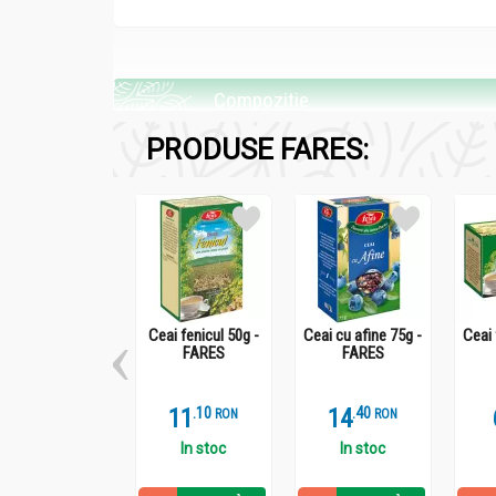
Compozitie
Ceai passiflora 30g - FARES
PRODUSE FARES:
Partea aeriană a plantei Passiflora incarnata L
harmalol).
Ceai fenicul 50g -
Ceai cu afine 75g -
Ceai 
Recomandari
FARES
FARES
Ceai passiflora 30g - FARES
11
.
1
14
.
4
RON
RON
Sedativ, hipnoinductor (favorizează instalarea 
In stoc
In stoc
Alte întrebuinţari: