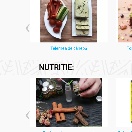
i Lămâie
Telemea de cânepă
To
NUTRITIE: