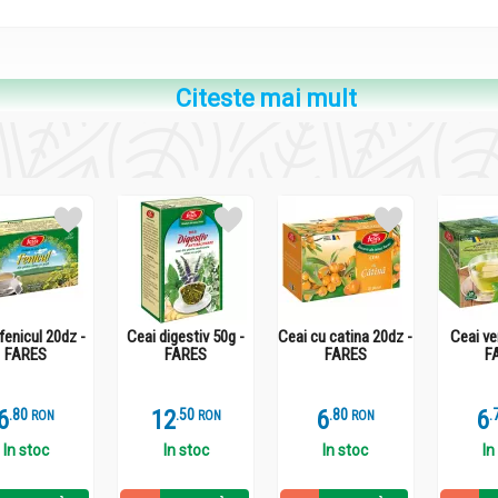
Citeste mai mult
. conţine în principal derivaţi de benzoflavonă, flavonoide, ulei e
fenicul 20dz -
Ceai digestiv 50g -
Ceai cu catina 20dz -
Ceai ve
FARES
FARES
FARES
F
6
.
8
12
.
5
6
.
8
6
.
RON
RON
RON
unui somn similar celui fiziologic), anxiolitic, spasmolitic.
In stoc
In stoc
In stoc
In