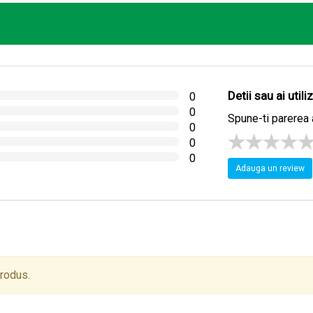
 clocotită şi se lasă 10-15 minute acoperit, apoi se strecoară.
Detii sau ai util
0
0
Spune-ti parerea 
0
0
0
Adauga un review
produs.