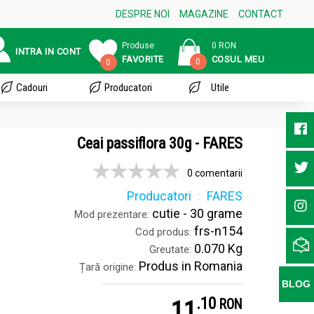
DESPRE NOI
MAGAZINE
CONTACT
Produse
0 RON
INTRA IN CONT
FAVORITE
COSUL MEU
0
0
Cadouri
Producatori
Utile
Ceai passiflora 30g - FARES
0 comentarii
Producatori
FARES
cutie - 30 grame
Mod prezentare:
frs-n154
Cod produs:
0.070 Kg
Greutate:
Produs in Romania
Țară origine:
BLOG
.
1
11
RON