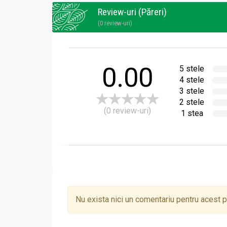
Review-uri (Păreri)
Peste o linguriţă plantă se toarnă 200 ml apă
(0 review-uri)
Întrebuinţare
Se beau 2-3 căni cu ceai pe zi.
0.00
5 stele
4 stele
3 stele
2 stele
(0 review-uri)
1 stea
Nu exista nici un comentariu pentru acest 