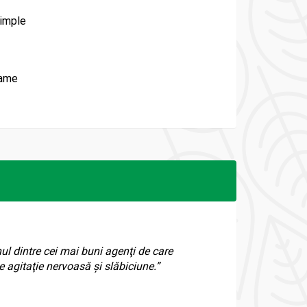
simple
rame
nul dintre cei mai buni agenţi de care
agitaţie nervoasă şi slăbiciune.”