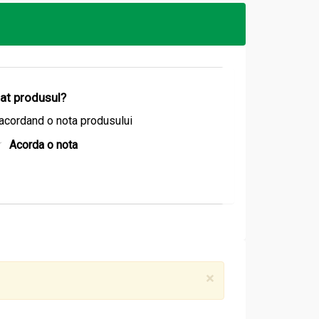
izat produsul?
acordand o nota produsului
Acorda o nota
×