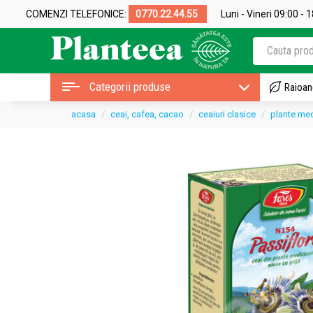
COMENZI TELEFONICE:
0770.22.44.55
Luni - Vineri 09:00 - 
Categorii produse
Raioan
acasa
ceai, cafea, cacao
ceaiuri clasice
plante med