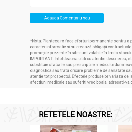
Adauga Comentariu nou
*Nota: Planteea.ro face eforturi permanente pentru a p
caracter informativ și nu creează obligații contractuale
promoțiile prezente în site sunt valabile în limita stoculu
IMPORTANT: Intotdeauna cititi cu atentie descrierea, etic
substituie sfaturile sau prescriptiile medicului dumneavo
diagnostica sau trata oricare probleme de sanatate sau 
atentie tot prospectul. Efectele produselor variaza de l
afectiuni medicale sau suferiti vreo boala, adresati-v
RETETELE NOASTRE: