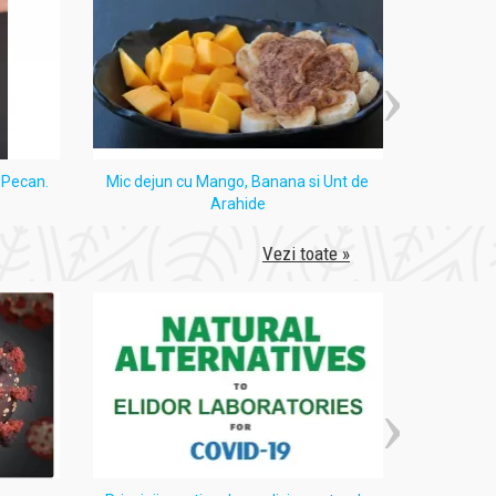
i Pecan.
Mic dejun cu Mango, Banana si Unt de
Tort
Arahide
Vezi toate »