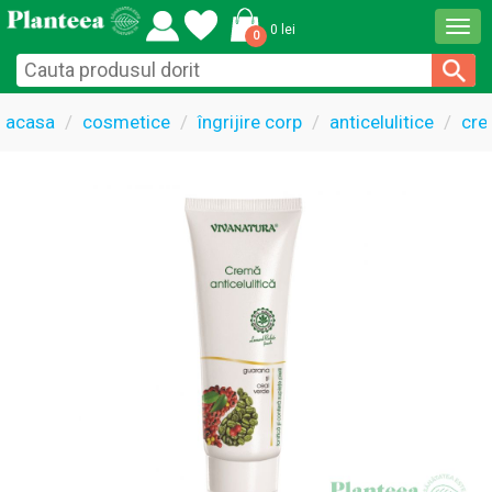
Togg
0 lei
0
navi
acasa
cosmetice
îngrijire corp
anticelulitice
cre