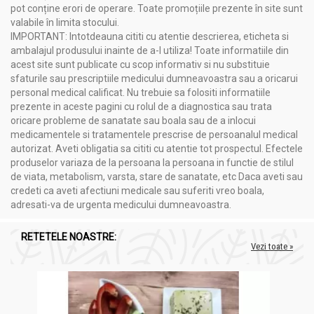
pot conține erori de operare. Toate promoțiile prezente în site sunt
valabile în limita stocului.
IMPORTANT: Intotdeauna cititi cu atentie descrierea, eticheta si
ambalajul produsului inainte de a-l utiliza! Toate informatiile din
acest site sunt publicate cu scop informativ si nu substituie
sfaturile sau prescriptiile medicului dumneavoastra sau a oricarui
personal medical calificat. Nu trebuie sa folositi informatiile
prezente in aceste pagini cu rolul de a diagnostica sau trata
oricare probleme de sanatate sau boala sau de a inlocui
medicamentele si tratamentele prescrise de persoanalul medical
autorizat. Aveti obligatia sa cititi cu atentie tot prospectul. Efectele
produselor variaza de la persoana la persoana in functie de stilul
de viata, metabolism, varsta, stare de sanatate, etc Daca aveti sau
credeti ca aveti afectiuni medicale sau suferiti vreo boala,
adresati-va de urgenta medicului dumneavoastra.
RETETELE NOASTRE:
Vezi toate »