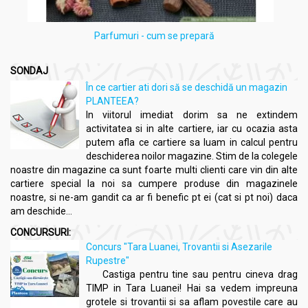
Parfumuri - cum se prepară
SONDAJ
În ce cartier ati dori să se deschidă un magazin
PLANTEEA?
In viitorul imediat dorim sa ne extindem
activitatea si in alte cartiere, iar cu ocazia asta
putem afla ce cartiere sa luam in calcul pentru
deschiderea noilor magazine. Stim de la colegele
noastre din magazine ca sunt foarte multi clienti care vin din alte
cartiere special la noi sa cumpere produse din magazinele
noastre, si ne-am gandit ca ar fi benefic pt ei (cat si pt noi) daca
am deschide...
CONCURSURI:
Concurs "Tara Luanei, Trovantii si Asezarile
Rupestre"
Castiga pentru tine sau pentru cineva drag
TIMP in Tara Luanei! Hai sa vedem impreuna
grotele si trovantii si sa aflam povestile care au