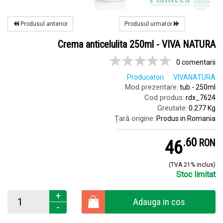
Produsul anterior
Produsul urmator
Crema anticelulita 250ml - VIVA NATURA
0 comentarii
Producatori
VIVANATURA
Mod prezentare:
tub - 250ml
Cod produs:
rdx_7624
Greutate:
0.277 Kg
Țară origine:
Produs in Romania
.
6
46
RON
(TVA 21% inclus)
Stoc limitat
+
Adauga in cos
-