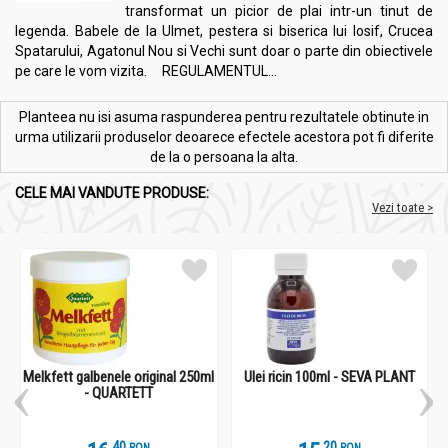
transformat un picior de plai intr-un tinut de
legenda. Babele de la Ulmet, pestera si biserica lui Iosif, Crucea
Spatarului, Agatonul Nou si Vechi sunt doar o parte din obiectivele
pe care le vom vizita. REGULAMENTUL...
Planteea nu isi asuma raspunderea pentru rezultatele obtinute in
urma utilizarii produselor deoarece efectele acestora pot fi diferite
de la o persoana la alta.
CELE MAI VANDUTE PRODUSE:
Vezi toate >
Melkfett galbenele original 250ml
Ulei ricin 100ml - SEVA PLANT
- QUARTETT
.
4
.
2
RON
RON