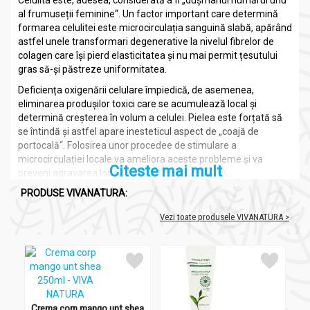
Celulita este, adesea, considerată a fi „dușmanul numărul unu
al frumuseții feminine“. Un factor important care determină
formarea celulitei este microcirculația sanguină slabă, apărând
astfel unele transformari degenerative la nivelul fibrelor de
colagen care își pierd elasticitatea și nu mai permit țesutului
gras să-și păstreze uniformitatea.
Deficiența oxigenării celulare împiedică, de asemenea,
eliminarea produșilor toxici care se acumulează local și
determină creșterea în volum a celulei. Pielea este forțată să
se întindă și astfel apare inesteticul aspect de „coajă de
portocală“. Folosirea unor procedee de stimulare a
microcirculației locale va ameliora aceste probleme și va
Citeste mai mult
preveni agravarea lor.
PRODUSE VIVANATURA:
Crema anticelulitică de la VivaNatura cu guarana și ceai verde
oferă o soluție naturală, eficientă pentru ameliorarea și
Vezi toate produsele VIVANATURA >
eliminarea efectului de „coajă de portocală“ și ajută la
reducerea grosimii stratului adipos.
Conținutului de ardei iute, guarana, cofeină din cafea verde,
ceai verde, teină, iederă are efect de încălzire, îmbunătățind
circulația sangvină, tonifică venele, diminuează nodozitățile.
Cofeina din cafeaua verde crește consumul energetic
Crema corp mango unt shea