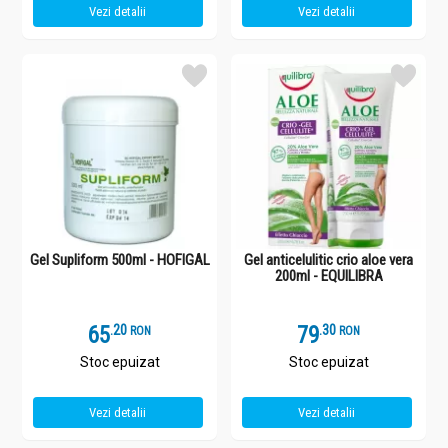
Vezi detalii
Vezi detalii
Gel Supliform 500ml - HOFIGAL
Gel anticelulitic crio aloe vera
200ml - EQUILIBRA
65
.
2
79
.
3
RON
RON
Stoc epuizat
Stoc epuizat
Vezi detalii
Vezi detalii