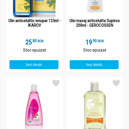
Ulei anticelulitic ienupar 125ml -
Ulei masaj anticelulita Supless
IKAROV
200ml - GEROCOSSEN
25
.
8
19
.
9
RON
RON
Stoc epuizat
Stoc epuizat
Vezi detalii
Vezi detalii