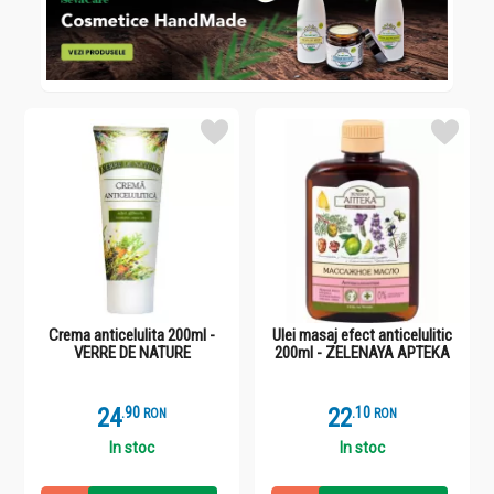
Crema anticelulita 200ml -
Ulei masaj efect anticelulitic
VERRE DE NATURE
200ml - ZELENAYA APTEKA
24
.
9
22
.
1
RON
RON
In stoc
In stoc