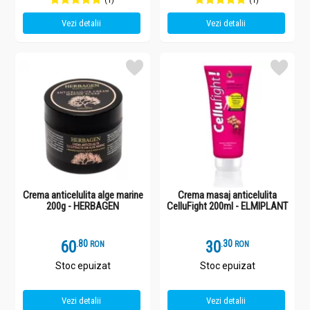
(1)
(1)
Vezi detalii
Vezi detalii
Crema anticelulita alge marine
Crema masaj anticelulita
200g - HERBAGEN
CelluFight 200ml - ELMIPLANT
60
.
8
30
.
3
RON
RON
Stoc epuizat
Stoc epuizat
Vezi detalii
Vezi detalii