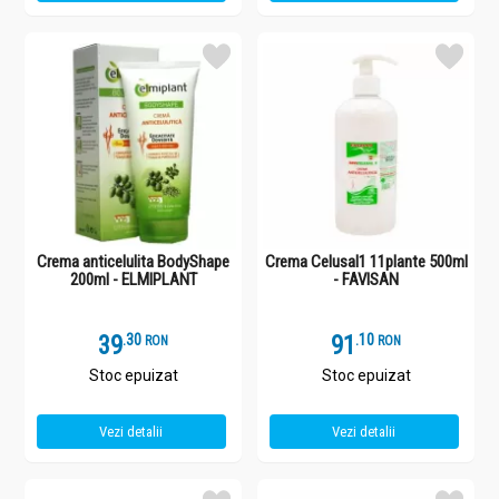
Crema anticelulita BodyShape
Crema Celusal1 11plante 500ml
200ml - ELMIPLANT
- FAVISAN
39
.
3
91
.
1
RON
RON
Stoc epuizat
Stoc epuizat
Vezi detalii
Vezi detalii