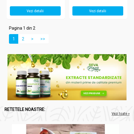
Vezi detalii
Vezi detalii
Pagina 1 din 2
1
2
>
>>
RETETELE NOASTRE:
Vezi toate »