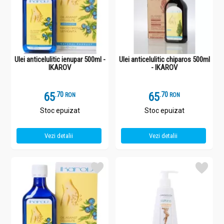
Ulei anticelulitic ienupar 500ml -
Ulei anticelulitic chiparos 500ml
IKAROV
- IKAROV
65
.
7
65
.
7
RON
RON
Stoc epuizat
Stoc epuizat
Vezi detalii
Vezi detalii