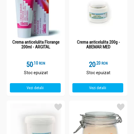
Crema anticelulita Florange
Crema anticelulita 200g -
200ml - ARGITAL
ABEMAR MED
50
.
1
20
.
2
RON
RON
Stoc epuizat
Stoc epuizat
Vezi detalii
Vezi detalii