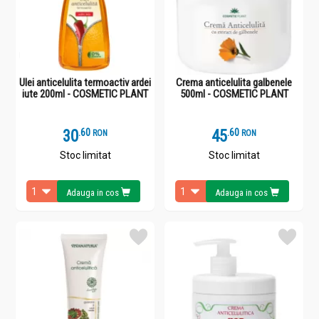
Ulei anticelulita termoactiv ardei
Crema anticelulita galbenele
iute 200ml - COSMETIC PLANT
500ml - COSMETIC PLANT
30
.
6
45
.
6
RON
RON
Stoc limitat
Stoc limitat
Adauga in cos
Adauga in cos