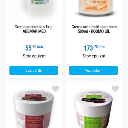
Crema anticelulita 1kg -
Crema anticelulita unt shea
ABEMAR MED
500ml - KOSMO OIL
55
.
9
173
.
7
RON
RON
Stoc epuizat
Stoc epuizat
Vezi detalii
Vezi detalii