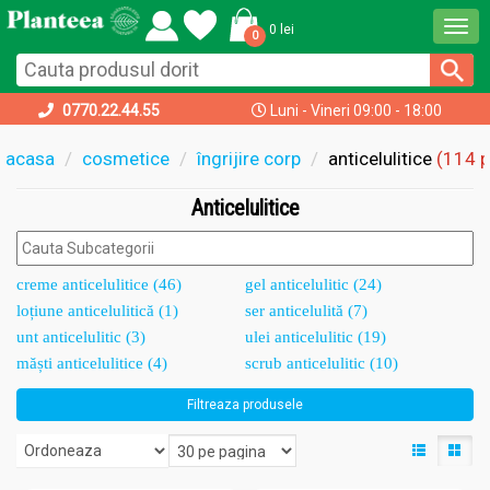
Togg
0 lei
0
navi
0770.22.44.55
Luni - Vineri 09:00 - 18:00
acasa
cosmetice
îngrijire corp
anticelulitice
(114 
Anticelulitice
creme anticelulitice (46)
gel anticelulitic (24)
loțiune anticelulitică (1)
ser anticelulită (7)
unt anticelulitic (3)
ulei anticelulitic (19)
măști anticelulitice (4)
scrub anticelulitic (10)
Filtreaza produsele