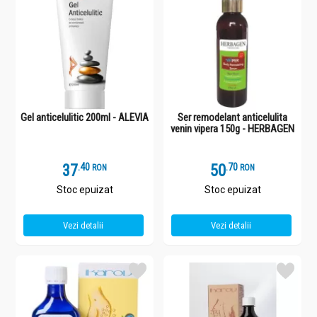
Gel anticelulitic 200ml - ALEVIA
Ser remodelant anticelulita
venin vipera 150g - HERBAGEN
37
.
4
50
.
7
RON
RON
Stoc epuizat
Stoc epuizat
Vezi detalii
Vezi detalii