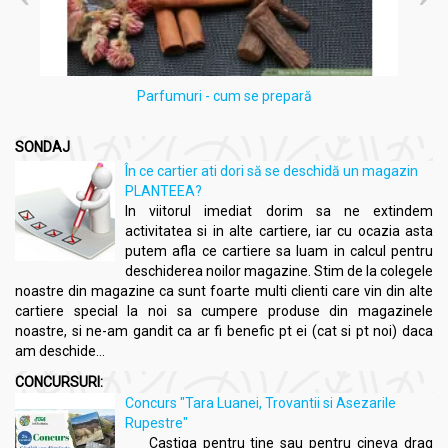
Parfumuri - cum se prepară
SONDAJ
În ce cartier ati dori să se deschidă un magazin
PLANTEEA?
In viitorul imediat dorim sa ne extindem
activitatea si in alte cartiere, iar cu ocazia asta
putem afla ce cartiere sa luam in calcul pentru
deschiderea noilor magazine. Stim de la colegele
noastre din magazine ca sunt foarte multi clienti care vin din alte
cartiere special la noi sa cumpere produse din magazinele
noastre, si ne-am gandit ca ar fi benefic pt ei (cat si pt noi) daca
am deschide...
CONCURSURI:
Concurs "Tara Luanei, Trovantii si Asezarile
Rupestre"
Castiga pentru tine sau pentru cineva drag