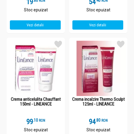
19
.
8
54
.
4
RON
RON
Stoc epuizat
Stoc epuizat
Vezi detalii
Vezi detalii
Crema anticelulita Chauffant
Crema incalzire Thermo Sculpt
150ml - LINEANCE
125ml - LINEANCE
99
.
1
94
.
8
RON
RON
Stoc epuizat
Stoc epuizat