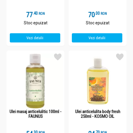
77
.
4
70
.
0
RON
RON
Stoc epuizat
Stoc epuizat
Vezi detalii
Vezi detalii
Ulei masaj anticelulitic 100ml -
Ulei anticelulita body fresh
FAUNUS
250ml - KOSMO OIL
.
3
.
7
RON
RON