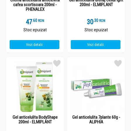
Crema anticelulita antioxivita
Gel anticelulita drenaj CelluFight
cafea scortisoara 200ml -
200ml - ELMIPLANT
PHENALEX
47
.
6
30
.
3
RON
RON
Stoc epuizat
Stoc epuizat
Vezi detalii
Vezi detalii
Gel anticelulita BodyShape
Gel anticelulita 7plante 60g -
200ml - ELMIPLANT
ALIPHIA