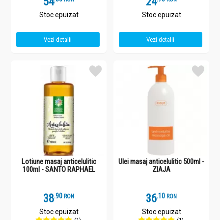
54
24
Stoc epuizat
Stoc epuizat
Vezi detalii
Vezi detalii
Lotiune masaj anticelulitic
Ulei masaj anticelulitic 500ml -
100ml - SANTO RAPHAEL
ZIAJA
38
.
9
36
.
1
RON
RON
Stoc epuizat
Stoc epuizat