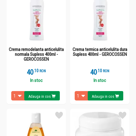
Crema remodelanta anticelulita
Crema termica anticelulita dura
normala Supless 400ml -
Supless 400ml - GEROCOSSEN
GEROCOSSEN
40
.
1
40
.
1
RON
RON
In stoc
In stoc
Adauga in cos
Adauga in cos