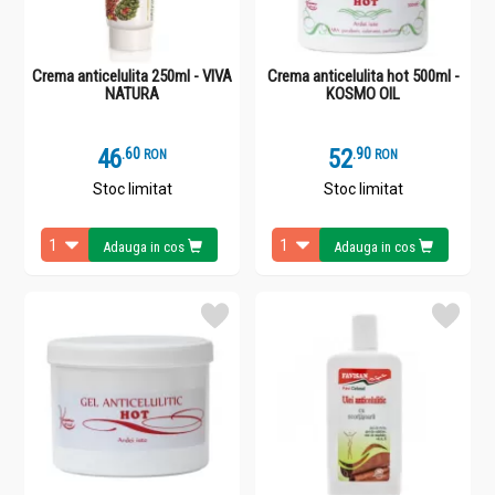
Crema anticelulita 250ml - VIVA
Crema anticelulita hot 500ml -
NATURA
KOSMO OIL
46
.
6
52
.
9
RON
RON
Stoc limitat
Stoc limitat
Adauga in cos
Adauga in cos