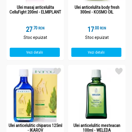
Ulei masaj anticelulita
Ulei anticelulita body fresh
CelluFight 200ml - ELMIPLANT
300ml - KOSMO OIL
27
.
7
17
.
0
RON
RON
Stoc epuizat
Stoc epuizat
Vezi detalii
Vezi detalii
Ulei anticelulitic chiparos 125ml
Ulei anticelulitic mesteacan
- IKAROV
100ml - WELEDA