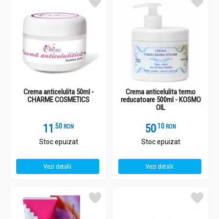
Crema anticelulita 50ml -
Crema anticelulita termo
CHARME COSMETICS
reducatoare 500ml - KOSMO
OIL
11
.
5
50
.
1
RON
RON
Stoc epuizat
Stoc epuizat
Vezi detalii
Vezi detalii