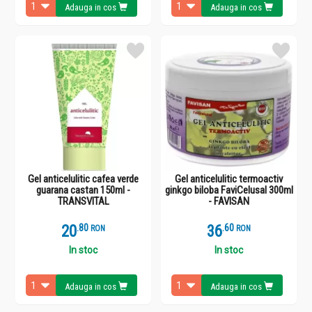
Adauga in cos
Adauga in cos
Gel anticelulitic cafea verde
Gel anticelulitic termoactiv
guarana castan 150ml -
ginkgo biloba FaviCelusal 300ml
TRANSVITAL
- FAVISAN
20
.
8
36
.
6
RON
RON
In stoc
In stoc
Adauga in cos
Adauga in cos