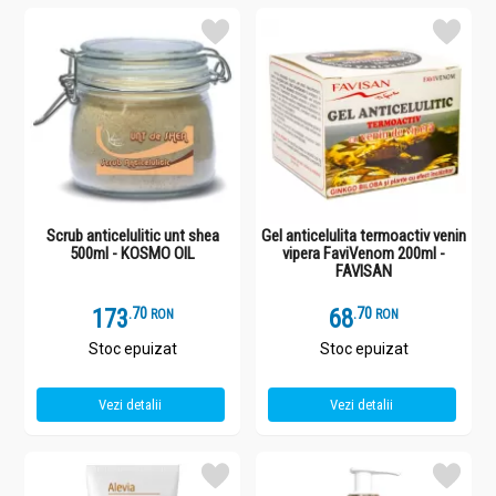
Scrub anticelulitic unt shea
Gel anticelulita termoactiv venin
500ml - KOSMO OIL
vipera FaviVenom 200ml -
FAVISAN
173
.
7
68
.
7
RON
RON
Stoc epuizat
Stoc epuizat
Vezi detalii
Vezi detalii