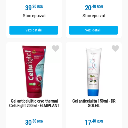
39
.
3
20
.
4
RON
RON
Stoc epuizat
Stoc epuizat
Vezi detalii
Vezi detalii
Gel anticelulitic cryo thermal
Gel anticelulita 150ml - DR
CelluFight 200ml - ELMIPLANT
SOLEIL
30
.
3
17
.
4
RON
RON