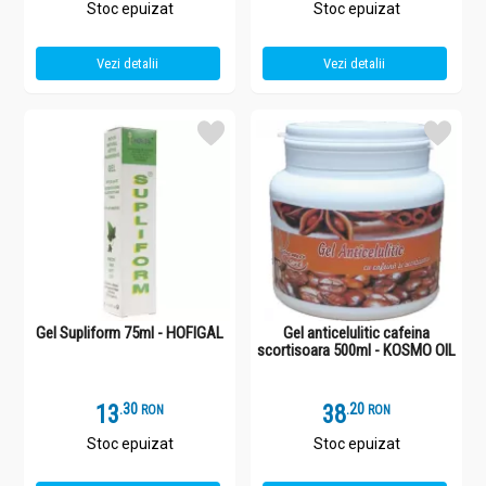
Stoc epuizat
Stoc epuizat
Vezi detalii
Vezi detalii
Gel Supliform 75ml - HOFIGAL
Gel anticelulitic cafeina
scortisoara 500ml - KOSMO OIL
13
.
3
38
.
2
RON
RON
Stoc epuizat
Stoc epuizat