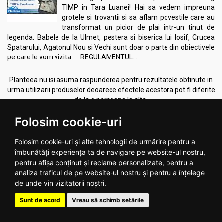
TIMP in Tara Luanei! Hai sa vedem impreuna
grotele si trovantii si sa aflam povestile care au
transformat un picior de plai intr-un tinut de
legenda. Babele de la Ulmet, pestera si biserica lui Iosif, Crucea
Spatarului, Agatonul Nou si Vechi sunt doar o parte din obiectivele
pe care le vom vizita. REGULAMENTUL...
Planteea nu isi asuma raspunderea pentru rezultatele obtinute in
urma utilizarii produselor deoarece efectele acestora pot fi diferite
de la o persoana la alta.
CELE MAI VANDUTE PRODUSE:
Folosim cookie-uri
Vezi toate >
Folosim cookie-uri și alte tehnologii de urmărire pentru a
îmbunătăți experiența ta de navigare pe website-ul nostru,
pentru afișa conținut și reclame personalizate, pentru a
analiza traficul de pe website-ul nostru și pentru a înțelege
de unde vin vizitatorii noștri.
Sunt de acord
Vreau să schimb setările
Melkfett galbenele original
Ulei ricin 100ml - SEVA PLANT
250ml - QUARTETT