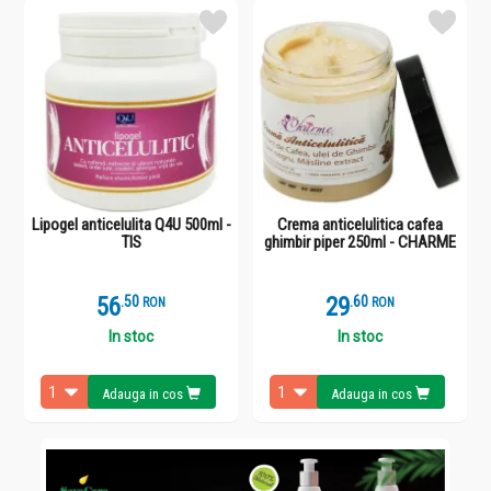
Lipogel anticelulita Q4U 500ml -
Crema anticelulitica cafea
TIS
ghimbir piper 250ml - CHARME
56
.
5
29
.
6
RON
RON
In stoc
In stoc
Adauga in cos
Adauga in cos