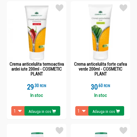
Crema anticelulita termoactiva
Crema anticelulita forte cafea
ardei iute 200ml - COSMETIC
verde 200ml - COSMETIC
PLANT
PLANT
29
.
3
30
.
6
RON
RON
In stoc
In stoc
Adauga in cos
Adauga in cos