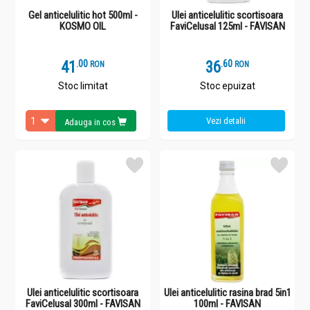
Gel anticelulitic hot 500ml -
Ulei anticelulitic scortisoara
KOSMO OIL
FaviCelusal 125ml - FAVISAN
41
.
0
36
.
6
RON
RON
Stoc limitat
Stoc epuizat
Vezi detalii
Adauga in cos
Ulei anticelulitic scortisoara
Ulei anticelulitic rasina brad 5in1
FaviCelusal 300ml - FAVISAN
100ml - FAVISAN