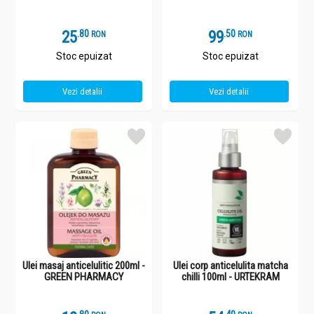
25
.
8
99
.
5
RON
RON
Stoc epuizat
Stoc epuizat
Vezi detalii
Vezi detalii
Ulei masaj anticelulitic 200ml -
Ulei corp anticelulita matcha
GREEN PHARMACY
chilli 100ml - URTEKRAM