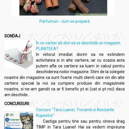
Parfumuri - cum se prepară
SONDAJ
În ce cartier ati dori să se deschidă un magazin
PLANTEEA?
In viitorul imediat dorim sa ne extindem
activitatea si in alte cartiere, iar cu ocazia asta
putem afla ce cartiere sa luam in calcul pentru
deschiderea noilor magazine. Stim de la colegele
noastre din magazine ca sunt foarte multi clienti care vin din alte
cartiere special la noi sa cumpere produse din magazinele
noastre, si ne-am gandit ca ar fi benefic pt ei (cat si pt noi) daca
am deschide...
CONCURSURI:
Concurs "Tara Luanei, Trovantii si Asezarile
Rupestre"
Castiga pentru tine sau pentru cineva drag
TIMP in Tara Luanei! Hai sa vedem impreuna