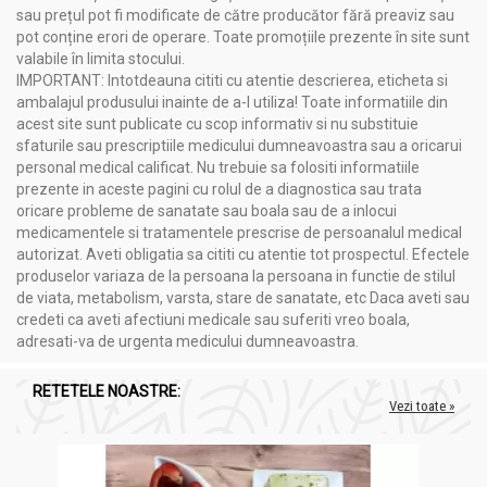
sau prețul pot fi modificate de către producător fără preaviz sau
pot conține erori de operare. Toate promoțiile prezente în site sunt
valabile în limita stocului.
IMPORTANT: Intotdeauna cititi cu atentie descrierea, eticheta si
ambalajul produsului inainte de a-l utiliza! Toate informatiile din
acest site sunt publicate cu scop informativ si nu substituie
sfaturile sau prescriptiile medicului dumneavoastra sau a oricarui
personal medical calificat. Nu trebuie sa folositi informatiile
prezente in aceste pagini cu rolul de a diagnostica sau trata
oricare probleme de sanatate sau boala sau de a inlocui
medicamentele si tratamentele prescrise de persoanalul medical
autorizat. Aveti obligatia sa cititi cu atentie tot prospectul. Efectele
produselor variaza de la persoana la persoana in functie de stilul
de viata, metabolism, varsta, stare de sanatate, etc Daca aveti sau
credeti ca aveti afectiuni medicale sau suferiti vreo boala,
adresati-va de urgenta medicului dumneavoastra.
RETETELE NOASTRE:
Vezi toate »