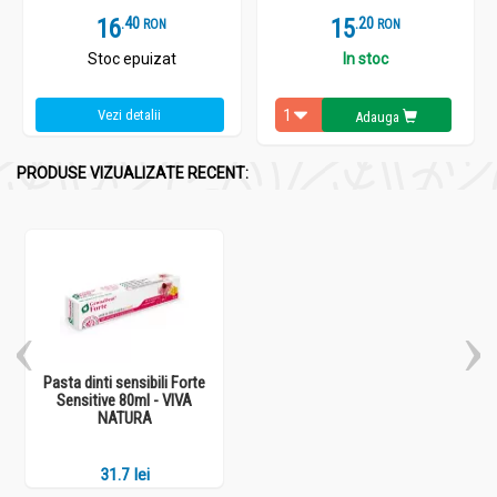
16
.
4
15
.
2
RON
RON
Stoc epuizat
In stoc
Vezi detalii
Adauga
PRODUSE VIZUALIZATE RECENT:
Pasta dinti sensibili Forte
Sensitive 80ml - VIVA
NATURA
31.7 lei