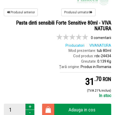
Produsul anterior
Produsul urmator
Pasta dinti sensibili Forte Sensitive 80ml - VIVA
NATURA
0 comentarii
Producatori
VIVANATURA
Mod prezentare:
tub 80ml
Cod produs:
rdx-24434
Greutate:
0.139 Kg
Țară origine:
Produs in Romania
.
7
31
RON
(TVA 21% inclus)
In stoc
+
Adauga in cos
-