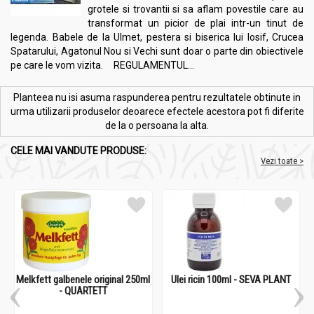
grotele si trovantii si sa aflam povestile care au
transformat un picior de plai intr-un tinut de
legenda. Babele de la Ulmet, pestera si biserica lui Iosif, Crucea
Spatarului, Agatonul Nou si Vechi sunt doar o parte din obiectivele
pe care le vom vizita. REGULAMENTUL...
Planteea nu isi asuma raspunderea pentru rezultatele obtinute in
urma utilizarii produselor deoarece efectele acestora pot fi diferite
de la o persoana la alta.
CELE MAI VANDUTE PRODUSE:
Vezi toate >
Melkfett galbenele original 250ml
Ulei ricin 100ml - SEVA PLANT
- QUARTETT