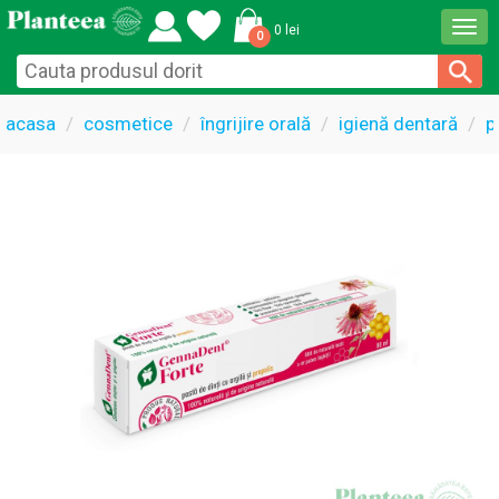
Togg
0 lei
0
navi
acasa
cosmetice
îngrijire orală
igienă dentară
p