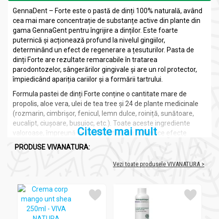
GennaDent – Forte este o pastă de dinți 100% naturală, având
cea mai mare concentrație de substanțe active din plante din
gama GennaGent pentru îngrijire a dinților. Este foarte
puternică și acționează profund la nivelul gingiilor,
determinând un efect de regenerare a țesuturilor. Pasta de
dinți Forte are rezultate remarcabile în tratarea
parodontozelor, sângerărilor gingivale și are un rol protector,
împiedicând apariția cariilor și a formării tartrului.
Formula pastei de dinți Forte conține o cantitate mare de
propolis, aloe vera, ulei de tea tree și 24 de plante medicinale
(rozmarin, cimbrișor, fenicul, lemn dulce, roiniță, sunătoare,
eucalipt, ciușoare, busuioc, etc.). Toate aceste ingrediente
Citeste mai mult
valoroase, împreună cu argila activă, au puternice efecte
antibiotice, antimicotice, antibacteriene și dezinfectante,
PRODUSE VIVANATURA:
ajutând la tratarea afecțiunilor gingivale și parodontozei.
Parodontoza este o afecțiune cauzată de placa bacteriană,
Vezi toate produsele VIVANATURA >
care în timp determină distrugerea țesutului gingival, iar în
stadiile avansate, a ligamentelor dentare.
Laboratoarele Genna – VivaNatura folosesc în compoziția
pastei de dinți Forte argila activă, care are multiple proprietăți
benefice asupra sănătății dentare și gingivale. Este un puternic