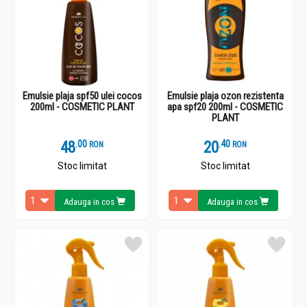
Emulsie plaja spf50 ulei cocos
Emulsie plaja ozon rezistenta
200ml - COSMETIC PLANT
apa spf20 200ml - COSMETIC
PLANT
48
.
0
20
.
4
RON
RON
Stoc limitat
Stoc limitat
Adauga in cos
Adauga in cos