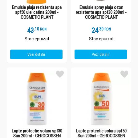
Emulsie plaja rezistenta apa
Emulsie spray plaja ozon
spf50 ulei catina 200ml -
rezistenta apa spf30 200ml -
COSMETIC PLANT
COSMETIC PLANT
43
.
1
24
.
3
RON
RON
Stoc epuizat
Stoc epuizat
Vezi detalii
Vezi detalii
Lapte protectie solara spf30
Lapte protectie solara spf50
Sun 200ml - GEROCOSSEN
Sun 200ml - GEROCOSSEN