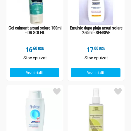
Gel calmant arsuri solare 100ml
Emulsie dupa plaja arsuri solare
- DR SOLEIL
250ml - SENSIVE
16
.
6
17
.
0
RON
RON
Stoc epuizat
Stoc epuizat
Vezi detalii
Vezi detalii