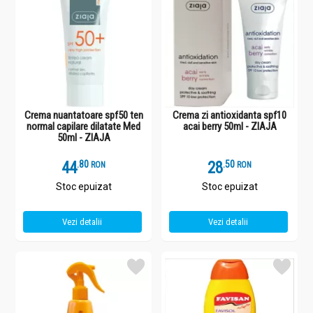
Crema nuantatoare spf50 ten
Crema zi antioxidanta spf10
normal capilare dilatate Med
acai berry 50ml - ZIAJA
50ml - ZIAJA
44
.
8
28
.
5
RON
RON
Stoc epuizat
Stoc epuizat
Vezi detalii
Vezi detalii