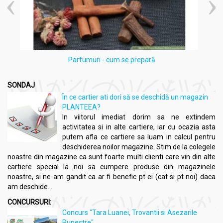
Parfumuri - cum se prepară
SONDAJ
În ce cartier ati dori să se deschidă un magazin
PLANTEEA?
In viitorul imediat dorim sa ne extindem
activitatea si in alte cartiere, iar cu ocazia asta
putem afla ce cartiere sa luam in calcul pentru
deschiderea noilor magazine. Stim de la colegele
noastre din magazine ca sunt foarte multi clienti care vin din alte
cartiere special la noi sa cumpere produse din magazinele
noastre, si ne-am gandit ca ar fi benefic pt ei (cat si pt noi) daca
am deschide...
CONCURSURI:
Concurs "Tara Luanei, Trovantii si Asezarile
Rupestre"