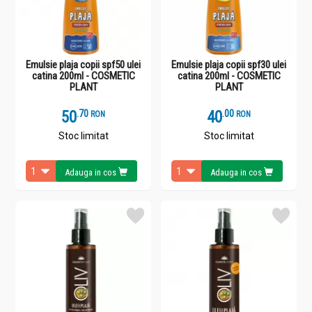
Emulsie plaja copii spf50 ulei
Emulsie plaja copii spf30 ulei
catina 200ml - COSMETIC
catina 200ml - COSMETIC
PLANT
PLANT
50
.
7
40
.
0
RON
RON
Stoc limitat
Stoc limitat
Adauga in cos
Adauga in cos