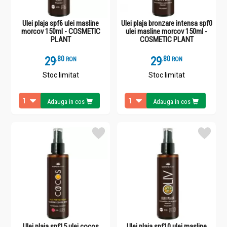
Ulei plaja spf6 ulei masline
Ulei plaja bronzare intensa spf0
morcov 150ml - COSMETIC
ulei masline morcov 150ml -
PLANT
COSMETIC PLANT
29
.
8
29
.
8
RON
RON
Stoc limitat
Stoc limitat
Adauga in cos
Adauga in cos
Ulei plaja spf15 ulei cocos
Ulei plaja spf10 ulei masline