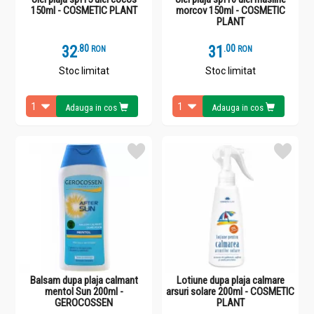
150ml - COSMETIC PLANT
morcov 150ml - COSMETIC
PLANT
32
.
8
31
.
0
RON
RON
Stoc limitat
Stoc limitat
Adauga in cos
Adauga in cos
Balsam dupa plaja calmant
Lotiune dupa plaja calmare
mentol Sun 200ml -
arsuri solare 200ml - COSMETIC
GEROCOSSEN
PLANT