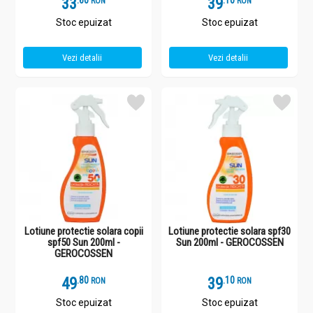
33
.
6
39
.
1
RON
RON
Stoc epuizat
Stoc epuizat
Vezi detalii
Vezi detalii
Lotiune protectie solara copii
Lotiune protectie solara spf30
spf50 Sun 200ml -
Sun 200ml - GEROCOSSEN
GEROCOSSEN
49
.
8
39
.
1
RON
RON
Stoc epuizat
Stoc epuizat