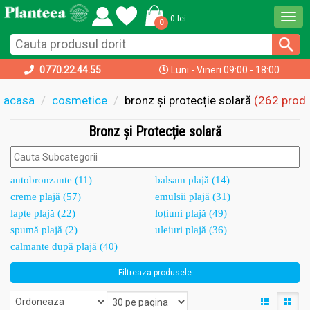
Togg
0 lei
0
navi
0770.22.44.55
Luni - Vineri 09:00 - 18:00
acasa
cosmetice
bronz și protecție solară
(262 prod
Bronz și Protecție solară
autobronzante (11)
balsam plajă (14)
creme plajă (57)
emulsii plajă (31)
lapte plajă (22)
loțiuni plajă (49)
spumă plajă (2)
uleiuri plajă (36)
calmante după plajă (40)
Filtreaza produsele