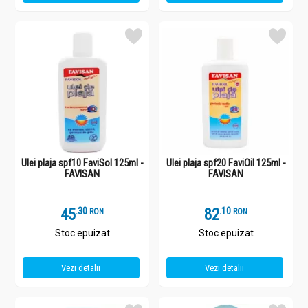
Ulei plaja spf10 FaviSol 125ml -
Ulei plaja spf20 FaviOil 125ml -
FAVISAN
FAVISAN
45
.
3
82
.
1
RON
RON
Stoc epuizat
Stoc epuizat
Vezi detalii
Vezi detalii