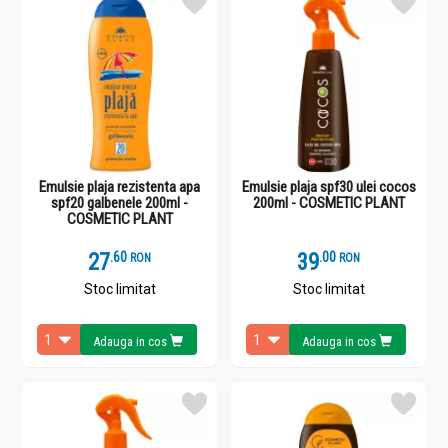
Emulsie plaja rezistenta apa
Emulsie plaja spf30 ulei cocos
spf20 galbenele 200ml -
200ml - COSMETIC PLANT
COSMETIC PLANT
27
.
6
39
.
0
RON
RON
Stoc limitat
Stoc limitat
Adauga in cos
Adauga in cos