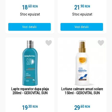
18
.
6
21
.
9
RON
RON
Stoc epuizat
Stoc epuizat
Vezi detalii
Vezi detalii
Lapte reparator dupa plaja
Lotiune calmare arsuri solare
200ml - GEROVITAL SUN
150ml - GEROVITAL SUN
19
.
3
29
.
6
RON
RON