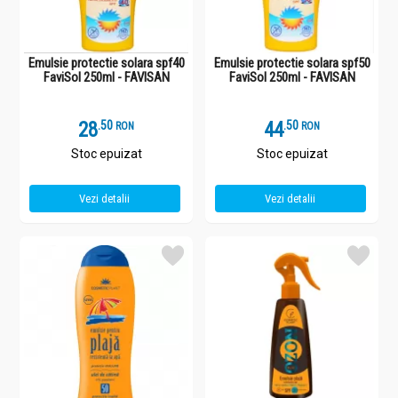
Emulsie protectie solara spf40
Emulsie protectie solara spf50
FaviSol 250ml - FAVISAN
FaviSol 250ml - FAVISAN
28
.
5
44
.
5
RON
RON
Stoc epuizat
Stoc epuizat
Vezi detalii
Vezi detalii