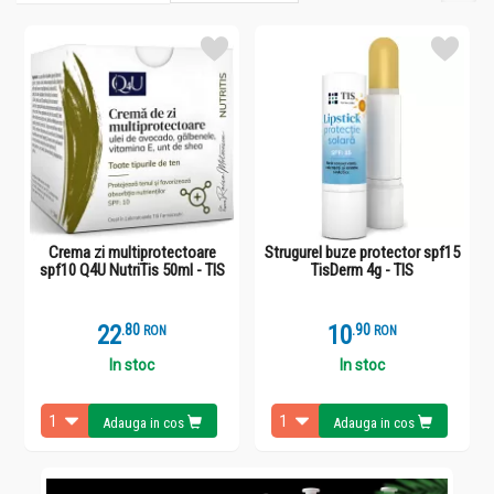
Crema zi multiprotectoare
Strugurel buze protector spf15
spf10 Q4U NutriTis 50ml - TIS
TisDerm 4g - TIS
22
.
8
10
.
9
RON
RON
In stoc
In stoc
Adauga in cos
Adauga in cos