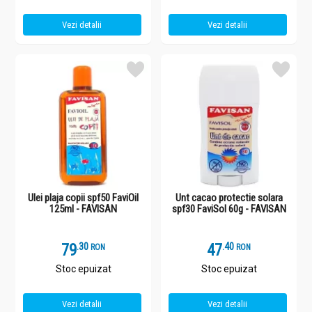
Vezi detalii
Vezi detalii
Ulei plaja copii spf50 FaviOil
Unt cacao protectie solara
125ml - FAVISAN
spf30 FaviSol 60g - FAVISAN
79
.
3
47
.
4
RON
RON
Stoc epuizat
Stoc epuizat
Vezi detalii
Vezi detalii