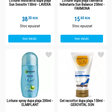
Lotiune hidratanta dupa plaja
Lotiune dupa plaja calmanta
Sun Sensitiv 150ml - LAVERA
hidratanta Sun Balance 250ml -
FARMONA
38
.
3
15
.
6
RON
RON
Stoc epuizat
Stoc epuizat
Vezi detalii
Vezi detalii
Lotiune spray dupa plaja 200ml -
Gel racoritor dupa plaja 150ml -
ELMIPLANT
GEROVITAL SUN