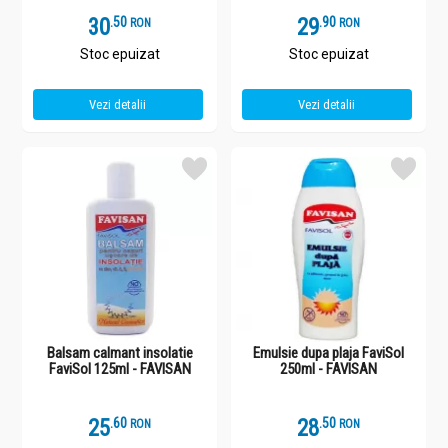
30
.
5
29
.
9
RON
RON
Stoc epuizat
Stoc epuizat
Vezi detalii
Vezi detalii
Balsam calmant insolatie
Emulsie dupa plaja FaviSol
FaviSol 125ml - FAVISAN
250ml - FAVISAN
25
.
6
28
.
5
RON
RON