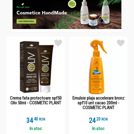
Crema fata protectoare spf50
Emulsie plaja accelerare bronz
Oliv 50ml - COSMETIC PLANT
spf10 unt cacao 200ml -
COSMETIC PLANT
34
.
4
24
.
2
RON
RON
In stoc
In stoc