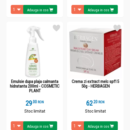
Adauga in cos
Adauga in cos
Emulsie dupa plaja calmanta
Crema zi extract melc spf15
hidratanta 200ml - COSMETIC
50g - HERBAGEN
PLANT
29
.
0
62
.
2
RON
RON
Stoc limitat
Stoc limitat
Adauga in cos
Adauga in cos