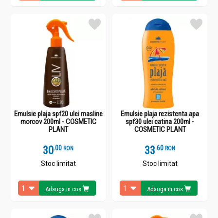
Emulsie plaja spf20 ulei masline
Emulsie plaja rezistenta apa
morcov 200ml - COSMETIC
spf30 ulei catina 200ml -
PLANT
COSMETIC PLANT
30
.
0
33
.
6
RON
RON
Stoc limitat
Stoc limitat
Adauga in cos
Adauga in cos