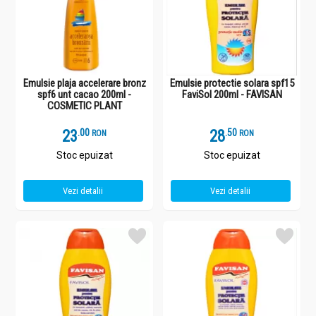
Emulsie plaja accelerare bronz
Emulsie protectie solara spf15
spf6 unt cacao 200ml -
FaviSol 200ml - FAVISAN
COSMETIC PLANT
23
.
0
28
.
5
RON
RON
Stoc epuizat
Stoc epuizat
Vezi detalii
Vezi detalii