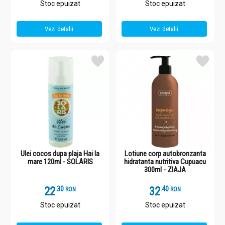
Stoc epuizat
Stoc epuizat
Vezi detalii
Vezi detalii
Ulei cocos dupa plaja Hai la
Lotiune corp autobronzanta
mare 120ml - SOLARIS
hidratanta nutritiva Cupuacu
300ml - ZIAJA
22
.
3
32
.
4
RON
RON
Stoc epuizat
Stoc epuizat