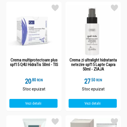
Crema multiprotectoare plus
Crema zi ultralight hidratanta
spf15 Q4U HidraTis 50ml - TIS
netezire spf15 Lapte Capra
50ml - ZIAJA
20
.
8
27
.
5
RON
RON
Stoc epuizat
Stoc epuizat
Vezi detalii
Vezi detalii