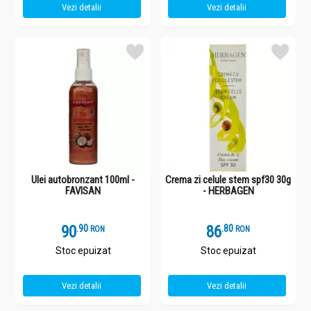
Vezi detalii
Vezi detalii
Ulei autobronzant 100ml -
Crema zi celule stem spf30 30g
FAVISAN
- HERBAGEN
90
.
9
86
.
8
RON
RON
Stoc epuizat
Stoc epuizat
Vezi detalii
Vezi detalii