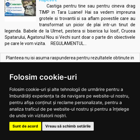
Castiga pentru tine sau pentru cineva drag
TIMP in Tara Luanei! Hai sa vedem impreuna
grotele si trovantii si sa aflam povestile care au
transformat un picior de plai intr-un tinut de
legenda. Babele de la Ulmet, pestera si biserica lui Iosif, Crucea
Spatarului, Agatonul Nou si Vechi sunt doar o parte din obiectivele
pe care le vom vizita. REGULAMENTUL...
Planteea nu isi asuma raspunderea pentru rezultatele obtinute in
urma utilizarii produselor deoarece efectele acestora pot fi diferite
de la o persoana la alta.
Folosim cookie-uri
CELE MAI VANDUTE PRODUSE:
Vezi toate >
Folosim cookie-uri și alte tehnologii de urmărire pentru a
îmbunătăți experiența ta de navigare pe website-ul nostru,
pentru afișa conținut și reclame personalizate, pentru a
analiza traficul de pe website-ul nostru și pentru a înțelege
de unde vin vizitatorii noștri.
Sunt de acord
Vreau să schimb setările
Melkfett galbenele original
Ulei ricin 100ml - SEVA PLANT