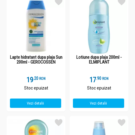
Lapte hidratant dupa plaja Sun
Lotiune dupa plaja 200ml -
200ml - GEROCOSSEN
ELMIPLANT
19
.
2
17
.
9
RON
RON
Stoc epuizat
Stoc epuizat
Vezi detalii
Vezi detalii