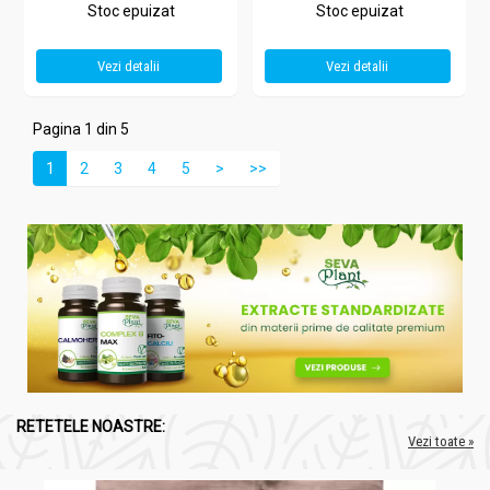
Stoc epuizat
Stoc epuizat
Vezi detalii
Vezi detalii
Pagina 1 din 5
1
2
3
4
5
>
>>
RETETELE NOASTRE:
Vezi toate »