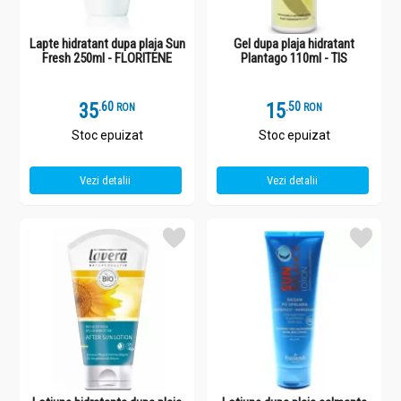
Lapte hidratant dupa plaja Sun
Gel dupa plaja hidratant
Fresh 250ml - FLORITENE
Plantago 110ml - TIS
35
.
6
15
.
5
RON
RON
Stoc epuizat
Stoc epuizat
Vezi detalii
Vezi detalii