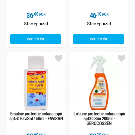
36
.
6
46
.
1
RON
RON
Stoc epuizat
Stoc epuizat
Vezi detalii
Vezi detalii
Emulsie protectie solara copii
Lotiune protectie solara copii
spf50 FaviSol 150ml - FAVISAN
spf30 Sun 200ml -
GEROCOSSEN