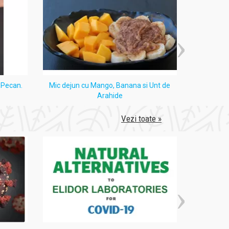
i Pecan.
Mic dejun cu Mango, Banana si Unt de
Tort
Arahide
Vezi toate »