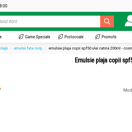
18:00
e
Game Speciale
Protocoale
Promotii
plajă
emulsii fata corp
emulsie plaja copii spf50 ulei catina 200ml - cos
Emulsie plaja copii s
Mod 