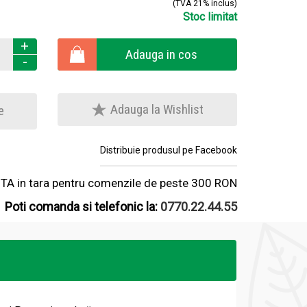
(TVA 21% inclus)
Stoc limitat
+
Adauga in cos
-
Adauga la Wishlist
e
Distribuie produsul pe Facebook
A in tara pentru comenzile de peste 300 RON
Poti comanda si telefonic la:
0770.22.44.55