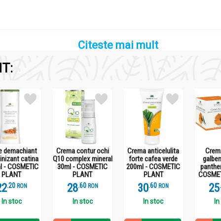
Citeste mai mult
T:
OSMETIC PLANT
te, C12-15 alkyl benzoate, Butyl methoxydibenzoylmethane, Glyc
c triglyceride, Potassium cetyl phosphate, Cetearyl alcohol, Di
e, Persea Gratissima oil, Hippophae Rhamnoides fruit extract, Ole
um acryloyldimethyltaurate copolymer, Isohexadecane, Pentanedio
onate, Parfum.
e demachiant
Crema contur ochi
Crema anticelulita
Crema
inizant catina
Q10 complex mineral
forte cafea verde
galben
l - COSMETIC
30ml - COSMETIC
200ml - COSMETIC
panthe
PLANT
PLANT
PLANT
COSMET
22
.
2
28
.
6
30
.
6
25
RON
RON
RON
In stoc
In stoc
In stoc
In
OSMETIC PLANT