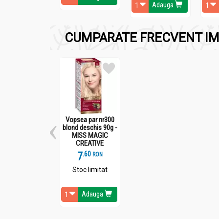
Adauga
Prezenţa dioxidului de titan alături de celelal
îmbogăţită cu ulei de cătină, ulei de măsline 
CUMPARATE FRECVENT IM
Vopsea par nr300
blond deschis 90g -
MISS MAGIC
CREATIVE
7
.
6
RON
Mod de utilizare:
Stoc limitat
Emulsie plaja copii spf50 ulei catina 200ml - C
Adauga
Agitaţi înainte de utilizare! Aplicaţi abunden