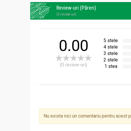
Reaplicaţi frecvent emulsia mai ales după bai
Review-uri (Păreri)
(0 review-uri)
0.00
5 stele
4 stele
3 stele
2 stele
(0 review-uri)
1 stea
Nu exista nici un comentariu pentru acest 