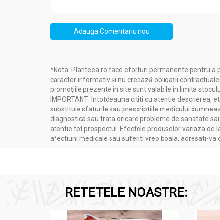
Adauga Comentariu nou
*Nota: Planteea.ro face eforturi permanente pentru a p
caracter informativ și nu creează obligații contractuale
promoțiile prezente în site sunt valabile în limita stoculu
IMPORTANT: Intotdeauna cititi cu atentie descrierea, etic
substituie sfaturile sau prescriptiile medicului dumneavo
diagnostica sau trata oricare probleme de sanatate sau 
atentie tot prospectul. Efectele produselor variaza de l
afectiuni medicale sau suferiti vreo boala, adresati-v
RETETELE NOASTRE: