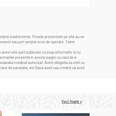
onține inadvertențe. Pozele prezentate pe site au un
 preaviz sau pot conține erori de operare. Toate
n acest site sunt publicate cu scop informativ si nu
formatiile prezente in aceste pagini cu rolul de a
nalul medical autorizat. Aveti obligatia sa cititi cu
stare de sanatate, etc Daca aveti sau credeti ca aveti
Vezi toate »