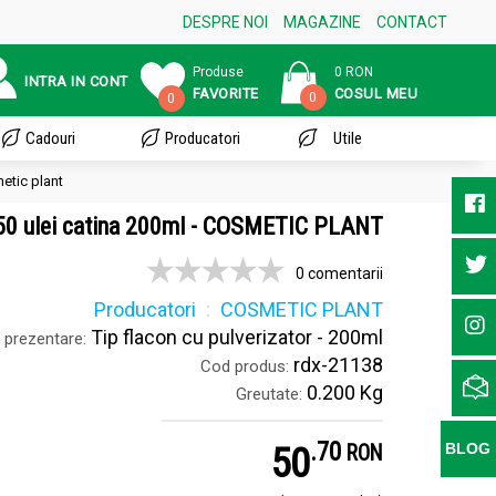
DESPRE NOI
MAGAZINE
CONTACT
Produse
0 RON
INTRA IN CONT
FAVORITE
COSUL MEU
0
0
Cadouri
Producatori
Utile
metic plant
pf50 ulei catina 200ml - COSMETIC PLANT
0 comentarii
Producatori
COSMETIC PLANT
Tip flacon cu pulverizator - 200ml
prezentare:
rdx-21138
Cod produs:
0.200 Kg
Greutate:
.
7
50
BLOG
RON