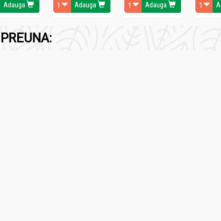
Adauga
Adauga
Adauga
A
te filtre asigură protecţie ridicată atât UVA cât şi UVB. Formula u
şi vitamina E, protejează, regenerează şi menţine hidratarea pielii
PREUNA:
OSMETIC PLANT
t emulsia (aproximativ 36 g) pe toată suprafaţa corpului, cu cel pu