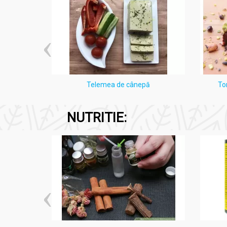
i Lămâie
Telemea de cânepă
To
NUTRITIE: