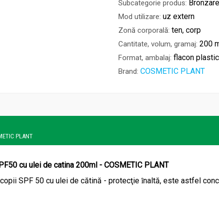
Bronzare
Subcategorie produs:
uz extern
Mod utilizare:
ten, corp
Zonă corporală:
200 m
Cantitate, volum, gramaj:
flacon plastic
Format, ambalaj:
COSMETIC PLANT
Brand:
OSMETIC PLANT
i SPF50 cu ulei de catina 200ml - COSMETIC PLANT
copii SPF 50 cu ulei de cătină - protecţie ȋnaltă, este astfel con