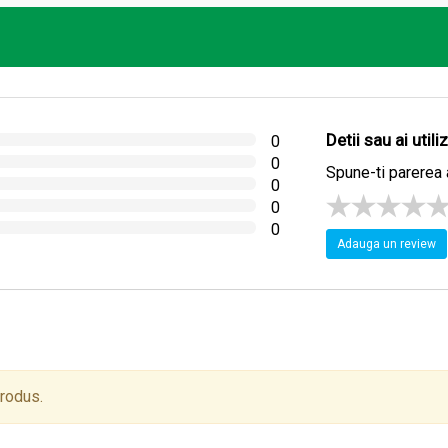
e sau ştergerea cu prosopul, pentru a restabili nivelul de protecţ
Detii sau ai util
0
0
Spune-ti parerea 
0
0
0
Adauga un review
produs.