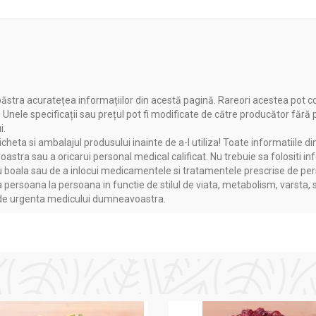
ăstra acuratețea informațiilor din acestă pagină. Rareori acestea pot c
. Unele specificații sau prețul pot fi modificate de către producător fără
i.
heta si ambalajul produsului inainte de a-l utiliza! Toate informatiile di
astra sau a oricarui personal medical calificat. Nu trebuie sa folositi in
boala sau de a inlocui medicamentele si tratamentele prescrise de persoa
a persoana la persoana in functie de stilul de viata, metabolism, varsta, 
a de urgenta medicului dumneavoastra.