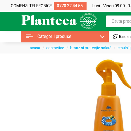
COMENZI TELEFONICE:
0770.22.44.55
Luni - Vineri 09:00 - 
Categorii produse
Raioan
acasa
cosmetice
bronz și protecție solară
emulsii 