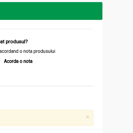
ie necesar.
izat produsul?
acordand o nota produsului
Acorda o nota
×