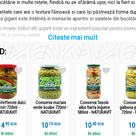
ătărie in multe rețete, fiindcă nu se sfărâmă ușor, nici la fiert si 
itate care are o textura făinoasă si care își păstrează forma dup
a gigant este întâlnită in meniurile aperitiv si salatele din bucătă
v moale, bobul alb gigant este un ingredient popular pentru piureur
ta si pentru salate.
Citeste mai mult
D:
AVIT
pfefferoni dulci
Conserva mazare
Conserva fasole
Conser
otet 720ml -
verde boabe 720ml -
alba fiarta legume
galbena p
ATURAVIT
NATURAVIT
580ml - NATURAVIT
720ml -
14
.
9
10
.
1
10
.
4
10
RON
RON
RON
In stoc
In stoc
In stoc
In