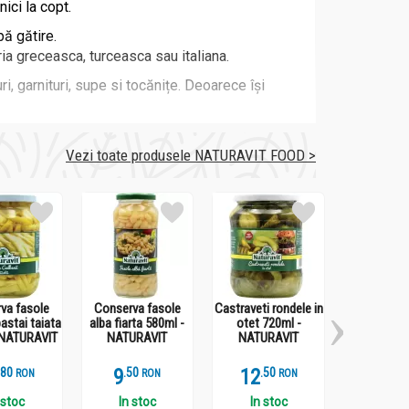
nici la copt.
ă gătire.
ria greceasca, turceasca sau italiana.
i, garnituri, supe si tocănițe. Deoarece își
Vezi toate produsele NATURAVIT FOOD >
va fasole
Conserva fasole
Castraveti rondele in
Gogosari alb
astai taiata
alba fiarta 580ml -
otet 720ml -
intregi in o
 NATURAVIT
NATURAVIT
NATURAVIT
- NATUR
.
8
9
.
5
12
.
5
11
.
4
RON
RON
RON
 stoc
In stoc
In stoc
In st