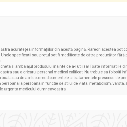
le soarelui și de îngheț.
usului la rece si consumarea acestuia in 5 zile.
ăstra acuratețea informațiilor din acestă pagină. Rareori acestea pot c
. Unele specificații sau prețul pot fi modificate de către producător fără
AVIT
i.
heta si ambalajul produsului inainte de a-l utiliza! Toate informatiile di
astra sau a oricarui personal medical calificat. Nu trebuie sa folositi in
n salate.
boala sau de a inlocui medicamentele si tratamentele prescrise de persoa
a persoana la persoana in functie de stilul de viata, metabolism, varsta, 
e post, fiind o sursa importanta de proteine vegetale.
a de urgenta medicului dumneavoastra.
estui produs, se recomanda consumul de 100 g in fiecare zi.