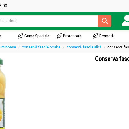
18:00
e
Game Speciale
Protocoale
Promotii
guminoase
conservă fasole boabe
conservă fasole albă
conserva faso
Conserva faso