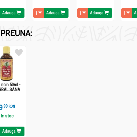
Adauga
Adauga
Adauga
A
AVIT
PREUNA:
i ricin 50ml -
RBAL SANA
9
.
9
RON
In stoc
Adauga
AVIT