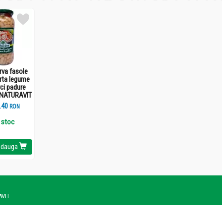
va fasole
arta legume
ci padure
 NATURAVIT
.
4
RON
 stoc
dauga
AVIT