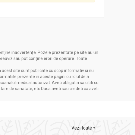
onține inadvertențe. Pozele prezentate pe site au un
 preaviz sau pot conține erori de operare. Toate
n acest site sunt publicate cu scop informativ si nu
formatiile prezente in aceste pagini cu rolul de a
nalul medical autorizat. Aveti obligatia sa cititi cu
stare de sanatate, etc Daca aveti sau credeti ca aveti
Vezi toate »