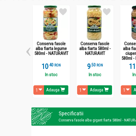
Conserva fasole
Conserva fasole
Conser
alba fiarta legume
alba fiarta 580ml -
alba fi
580ml - NATURAVIT
NATURAVIT
ciuper
580ml -
10
.
4
9
.
5
11
RON
RON
In stoc
In stoc
In
Adauga
Adauga
A
Specificatii
Conserva fasole alba gigant fiarta 580ml - NATUR