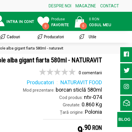
DESPRE NOI
MAGAZINE
CONTACT
Produse
0 RON
INTRA IN CONT
FAVORITE
COSUL MEU
0
0
Cadouri
Producatori
Utile
le alba gigant fiarta 580ml - naturavit
le alba gigant fiarta 580ml - NATURAVIT
0 comentarii
Producatori
NATURAVIT FOOD
borcan sticlă 580ml
Mod prezentare:
ntv-074
Cod produs:
0.860 Kg
Greutate:
Polonia
Țară origine:
BLOG
.
9
9
RON