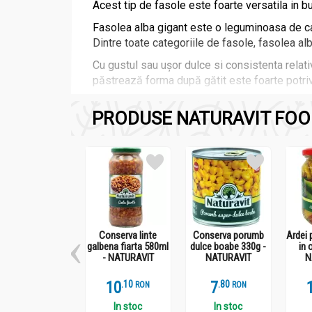
Acest tip de fasole este foarte versatila in buc
Fasolea alba gigant este o leguminoasa de cal
Dintre toate categoriile de fasole, fasolea alb
Cu gustul sau ușor dulce si consistenta relati
păstrează forma după gătit este foarte potrivi
PRODUSE NATURAVIT FOO
Compozitie
Conserva fasole alba gigant fiarta 580ml - NATUR
boabe fasole albă gigant
apă
Conserva linte
Conserva porumb
Ardei 
galbena fiarta 580ml
dulce boabe 330g -
in 
sare
- NATURAVIT
NATURAVIT
N
10
.
1
7
.
8
RON
RON
In stoc
In stoc