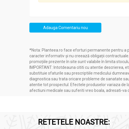
Produs sterilizat
A se păstra în încăperi aerisite, ferite de raze
După deschidere, se recomandă păstrarea prod
Adauga Comentariu nou
*Nota: Planteea.ro face eforturi permanente pentru a p
Mod de consum:
caracter informativ și nu creează obligații contractuale
Conserva fasole alba gigant fiarta 580ml - NATUR
promoțiile prezente în site sunt valabile în limita stoculu
IMPORTANT: Intotdeauna cititi cu atentie descrierea, etic
substituie sfaturile sau prescriptiile medicului dumneavo
Un produs ideal pentru gătit sau de adăugat i
diagnostica sau trata oricare probleme de sanatate sau 
atentie tot prospectul. Efectele produselor variaza de l
Se recomanda consumul ei iarna si in zilele d
afectiuni medicale sau suferiti vreo boala, adresati-v
Pentru a te bucura din plin de beneficiile ac
RETETELE NOASTRE: