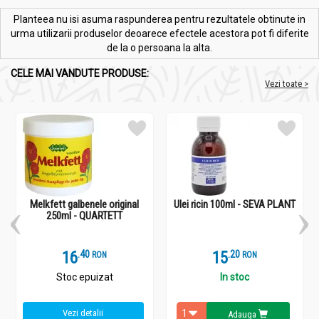
Planteea nu isi asuma raspunderea pentru rezultatele obtinute in
urma utilizarii produselor deoarece efectele acestora pot fi diferite
de la o persoana la alta.
CELE MAI VANDUTE PRODUSE:
Vezi toate >
Melkfett galbenele original
Ulei ricin 100ml - SEVA PLANT
250ml - QUARTETT
16
.
4
15
.
2
RON
RON
Stoc epuizat
In stoc
Vezi detalii
Adauga