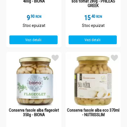
400g - BIONA
sos tomat 280g - PHILEAS
GREEK
9
.
9
15
.
4
RON
RON
Stoc epuizat
Stoc epuizat
Vezi detalii
Vezi detalii
Conserva fasole alba flageolet
Conserva fasole alba eco 370ml
350g - BIONA
- NUTRISSLIM