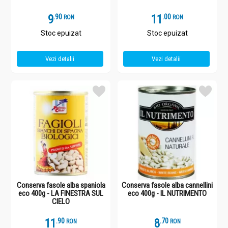
9
.
9
11
.
0
RON
RON
Stoc epuizat
Stoc epuizat
Vezi detalii
Vezi detalii
Conserva fasole alba spaniola
Conserva fasole alba cannellini
eco 400g - LA FINESTRA SUL
eco 400g - IL NUTRIMENTO
CIELO
11
.
9
8
.
7
RON
RON