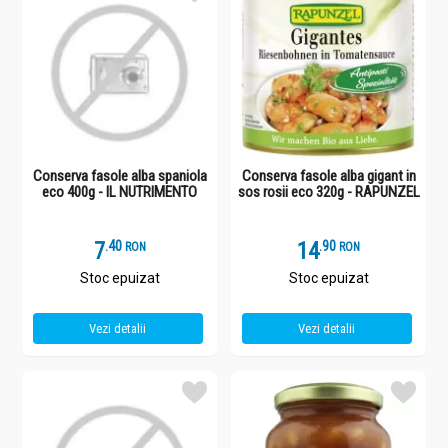
Conserva fasole alba spaniola
Conserva fasole alba gigant in
eco 400g - IL NUTRIMENTO
sos rosii eco 320g - RAPUNZEL
7
.
4
14
.
9
RON
RON
Stoc epuizat
Stoc epuizat
Vezi detalii
Vezi detalii