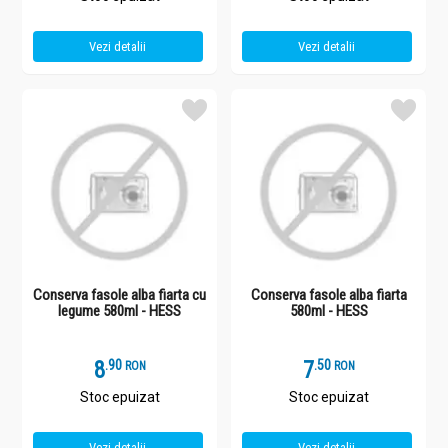
Vezi detalii
Vezi detalii
Conserva fasole alba fiarta cu
Conserva fasole alba fiarta
legume 580ml - HESS
580ml - HESS
8
.
9
7
.
5
RON
RON
Stoc epuizat
Stoc epuizat
Vezi detalii
Vezi detalii