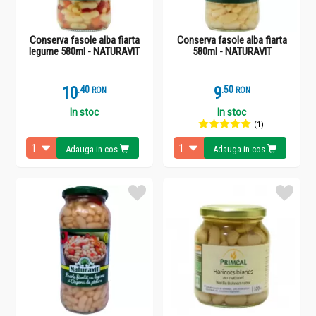
Conserva fasole alba fiarta
Conserva fasole alba fiarta
legume 580ml - NATURAVIT
580ml - NATURAVIT
10
.
4
9
.
5
RON
RON
In stoc
In stoc
(1)
Adauga in cos
Adauga in cos