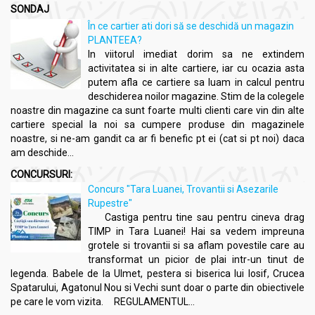
SONDAJ
În ce cartier ati dori să se deschidă un magazin
PLANTEEA?
In viitorul imediat dorim sa ne extindem
activitatea si in alte cartiere, iar cu ocazia asta
putem afla ce cartiere sa luam in calcul pentru
deschiderea noilor magazine. Stim de la colegele
noastre din magazine ca sunt foarte multi clienti care vin din alte
cartiere special la noi sa cumpere produse din magazinele
noastre, si ne-am gandit ca ar fi benefic pt ei (cat si pt noi) daca
am deschide...
CONCURSURI:
Concurs "Tara Luanei, Trovantii si Asezarile
Rupestre"
Castiga pentru tine sau pentru cineva drag
TIMP in Tara Luanei! Hai sa vedem impreuna
grotele si trovantii si sa aflam povestile care au
transformat un picior de plai intr-un tinut de
legenda. Babele de la Ulmet, pestera si biserica lui Iosif, Crucea
Spatarului, Agatonul Nou si Vechi sunt doar o parte din obiectivele
pe care le vom vizita. REGULAMENTUL...