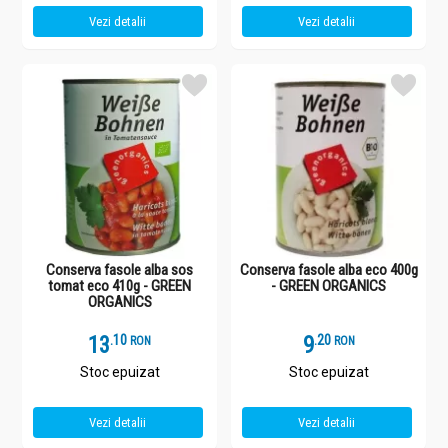
Vezi detalii
Vezi detalii
Conserva fasole alba sos
Conserva fasole alba eco 400g
tomat eco 410g - GREEN
- GREEN ORGANICS
ORGANICS
13
.
1
9
.
2
RON
RON
Stoc epuizat
Stoc epuizat
Vezi detalii
Vezi detalii