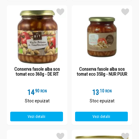
Conserva fasole alba sos
Conserva fasole alba sos
tomat eco 360g - DE RIT
tomat eco 350g - NUR PUUR
14
.
9
13
.
1
RON
RON
Stoc epuizat
Stoc epuizat
Vezi detalii
Vezi detalii