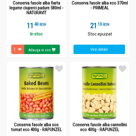
Conserva fasole alba fiarta
Conserva fasole alba eco 370ml
legume ciuperci padure 580ml -
- PRIMEAL
NATURAVIT
11
.
4
21
.
1
RON
RON
In stoc
Stoc epuizat
Vezi detalii
Adauga in cos
Conserva fasole alba sos
Conserva fasole alba cannellini
tomat eco 400g - RAPUNZEL
eco 400g - RAPUNZEL