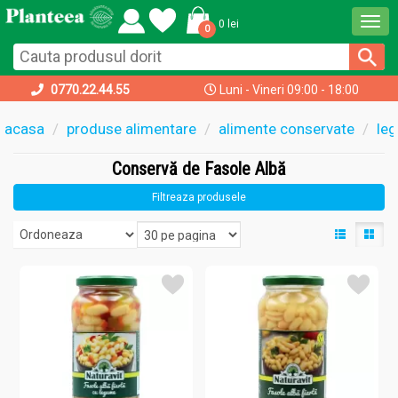
Togg
0 lei
0
navi
0770.22.44.55
Luni - Vineri 09:00 - 18:00
acasa
produse alimentare
alimente conservate
le
Conservă de Fasole Albă
Filtreaza produsele