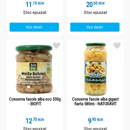
11
.
1
20
.
6
RON
RON
Stoc epuizat
Stoc epuizat
Vezi detalii
Vezi detalii
Conserva fasole alba eco 330g
Conserva fasole alba gigant
- BIOFIT
fiarta 580ml - NATURAVIT
12
.
7
9
.
9
RON
RON
Stoc epuizat
Stoc epuizat