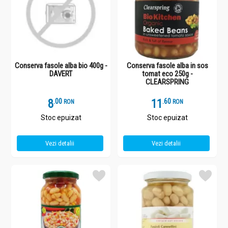
Conserva fasole alba bio 400g -
Conserva fasole alba in sos
DAVERT
tomat eco 250g -
CLEARSPRING
8
.
0
11
.
6
RON
RON
Stoc epuizat
Stoc epuizat
Vezi detalii
Vezi detalii