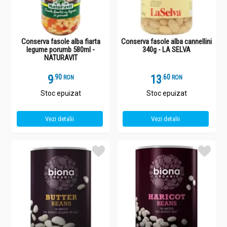
Conserva fasole alba fiarta
Conserva fasole alba cannellini
legume porumb 580ml -
340g - LA SELVA
NATURAVIT
9
.
9
13
.
6
RON
RON
Stoc epuizat
Stoc epuizat
Vezi detalii
Vezi detalii