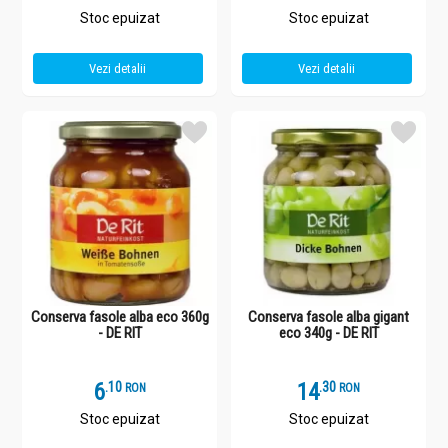
Stoc epuizat
Stoc epuizat
Vezi detalii
Vezi detalii
Conserva fasole alba eco 360g
Conserva fasole alba gigant
- DE RIT
eco 340g - DE RIT
6
.
1
14
.
3
RON
RON
Stoc epuizat
Stoc epuizat