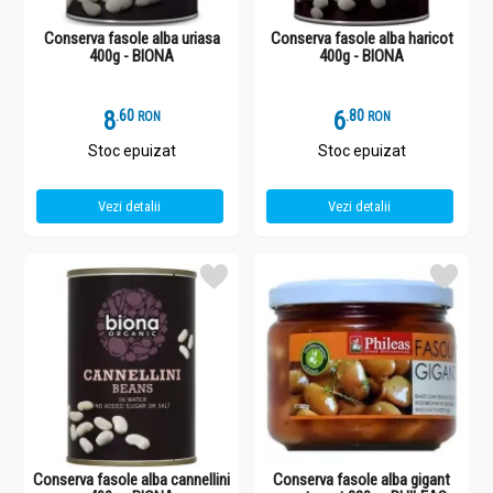
Conserva fasole alba uriasa
Conserva fasole alba haricot
400g - BIONA
400g - BIONA
8
.
6
6
.
8
RON
RON
Stoc epuizat
Stoc epuizat
Vezi detalii
Vezi detalii
Conserva fasole alba cannellini
Conserva fasole alba gigant