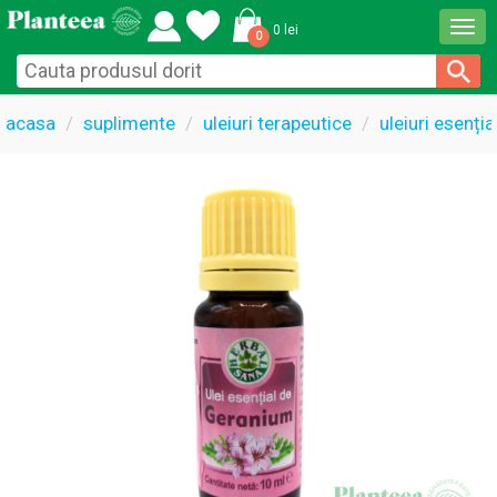
Togg
0 lei
0
navi
acasa
suplimente
uleiuri terapeutice
uleiuri esenți