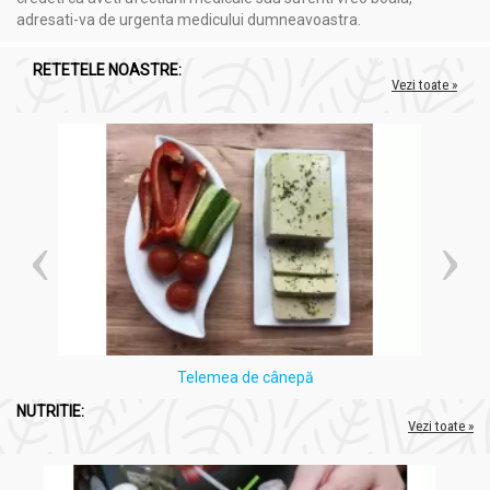
adresati-va de urgenta medicului dumneavoastra.
Acțiuni și Recomandări:
Ulei esential geranium 10ml - HERBAL SANA
RETETELE NOASTRE:
Vezi toate »
Beneficii:
Pentru piele și păr
: echilibrează producția de sebum,
ameliorează ridurile și imperfecțiunile pielii, susține
regenerarea celulară și fermitatea pielii.
Efect anticelulitic
: stimulează circulația limfatică și
eliminarea toxinelor, contribuind la reducerea aspectului
de coajă de portocală.
Echilibru hormonal
: benefic în sindromul premenstrual,
menopauză și alte dezechilibre hormonale.
Calmant emoțional
: reduce stresul, tensiunea nervoasă
și îmbunătățește starea de spirit.
Deodorant natural
: combate mirosurile neplăcute fără a
afecta echilibrul pielii.
Telemea de cânepă
Sănătatea circulatorie
: îmbunătățește fluxul sanguin,
NUTRITIE:
fiind util în cazuri de picioare grele și retenție de apă.
Vezi toate »
Susținerea sistemului imunitar
: ajută la protejarea
celulelor și detoxifierea organismului.
Respinge insectele
: acționează ca un repelent natural