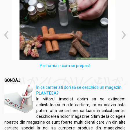
împotriva țânțarilor și altor insecte.
Indicații:
Dezechilibre hormonale (PMS, menopauză)
Celulită și retenție de apă
Imperfecțiuni ale pielii (acnee, riduri, piele deshidratată)
Migrene, stres și tensiune nervoasă
Picioare grele, edeme, circulație sanguină deficitară
Infecții respiratorii sau ale pielii
Parfumuri - cum se prepară
Precauții, contraindicații și sfaturi:
Ulei esential geranium 10ml - HERBAL SANA
SONDAJ
A se evita contactul cu ochii, interiorul urechilor și zonele
În ce cartier ati dori să se deschidă un magazin
sensibile.
PLANTEEA?
Posibilă sensibilitate cutanată; se recomandă testarea
In viitorul imediat dorim sa ne extindem
prealabilă pe o zonă mică de piele.
activitatea si in alte cartiere, iar cu ocazia asta
A nu se utiliza de către femeile gravide sau care
putem afla ce cartiere sa luam in calcul pentru
alăptează fără aviz medical.
deschiderea noilor magazine. Stim de la colegele
A se păstra într-un loc răcoros, ferit de lumină și
noastre din magazine ca sunt foarte multi clienti care vin din alte
umiditate, departe de accesul copiilor.
cartiere special la noi sa cumpere produse din magazinele