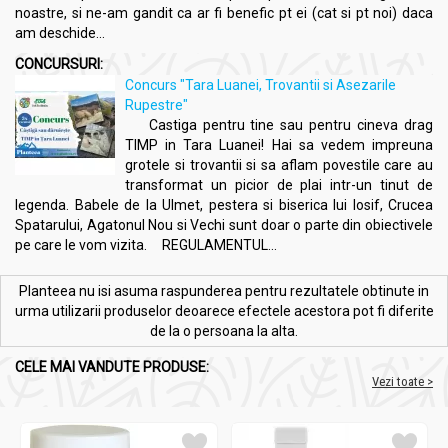
noastre, si ne-am gandit ca ar fi benefic pt ei (cat si pt noi) daca
am deschide...
Dozare și mod de utilizare:
CONCURSURI:
Ulei esential geranium 10ml - HERBAL SANA
Concurs "Tara Luanei, Trovantii si Asezarile
Rupestre"
Aromaterapie
: 3-5 picături în difuzorul de aromaterapie
Castiga pentru tine sau pentru cineva drag
sau într-un bol cu apă caldă.
TIMP in Tara Luanei! Hai sa vedem impreuna
Masaj
: 4-6 picături diluate în 10 ml de ulei vegetal pentru
grotele si trovantii si sa aflam povestile care au
masaj anticelulitic sau relaxant.
transformat un picior de plai intr-un tinut de
Baie
: 5-10 picături adăugate în apa caldă pentru un efect
legenda. Babele de la Ulmet, pestera si biserica lui Iosif, Crucea
relaxant și detoxifiant.
Spatarului, Agatonul Nou si Vechi sunt doar o parte din obiectivele
Inhalare
: câteva picături pe un șervețel sau direct din
pe care le vom vizita. REGULAMENTUL...
palmă pentru calmarea stresului.
Cosmetică
: adăugarea în creme, loțiuni sau seruri pentru
Planteea nu isi asuma raspunderea pentru rezultatele obtinute in
îngrijirea pielii.
urma utilizarii produselor deoarece efectele acestora pot fi diferite
Odorizant
: utilizat în săculeți parfumati sau potpuriuri
de la o persoana la alta.
pentru aromatizarea spațiului.
CELE MAI VANDUTE PRODUSE:
Vezi toate >