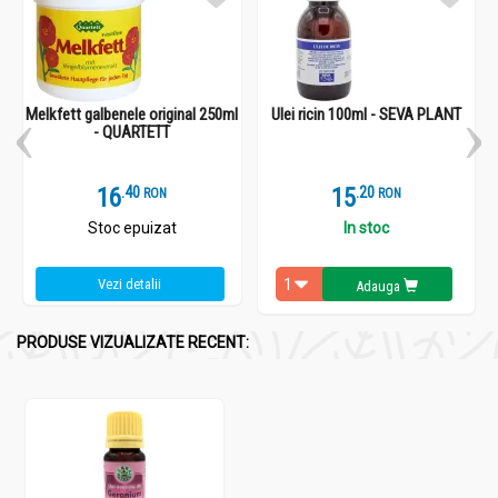
Melkfett galbenele original 250ml
Ulei ricin 100ml - SEVA PLANT
- QUARTETT
16
.
4
15
.
2
RON
RON
Stoc epuizat
In stoc
Vezi detalii
Adauga
PRODUSE VIZUALIZATE RECENT: