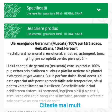
Specificatii
Ulei esential geranium 10ml - HERBAL SANA
Descriere produs
Ulei esential geranium 10ml - HERBAL SANA
Ulei esențial de Geranium (Muscata) 100% pur fără adaos,
HerbalSana, 10ml, Herbavit
- echilibrant hormonal si emoțional, antistres, astringent, tonic
și îngrijire completă pentru piele și păr -
Uleiul esențial de geranium (mușcată) este un produs 100%
pur, extras prin distilarea cu abur a părților aeriene ale plantei
Pelargonium graveolens
. Cu un parfum dulce-floral, acest ulei
este apreciat atât pentru proprietățile sale terapeutice, cât și
pentru versatilitatea sa în utilizare. Beneficiile sale includ
echilibrarea sistemului hormonal, îngrijirea pielii și a părului,
stimularea circulației sanguine și limfatice, precum și efectele
sale pozitive asupra stării de spirit.
Citeste mai mult
Uleiurile esențiale
sunt esențe naturale extrase din plante