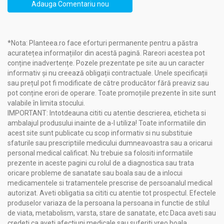
Adauga Comentariu nou
recomandă cu încredere produsele
Herbavit
pentru calitatea
lor superioară și angajamentul față de sănătatea
consumatorilor.
*Nota: Planteea.ro face eforturi permanente pentru a păstra
acuratețea informațiilor din acestă pagină. Rareori acestea pot
Compozitie
conține inadvertențe. Pozele prezentate pe site au un caracter
Ulei esential geranium 10ml - HERBAL SANA
informativ și nu creează obligații contractuale. Unele specificații
sau prețul pot fi modificate de către producător fără preaviz sau
ulei esențial de geranium (Aetheroleum geranii) 100%
pot conține erori de operare. Toate promoțiile prezente în site sunt
pur fără adaos
valabile în limita stocului.
obținut prin distilarea cu abur a părților aeriene ale
IMPORTANT: Intotdeauna cititi cu atentie descrierea, eticheta si
plantei
Pelargonium graveolens
ambalajul produsului inainte de a-l utiliza! Toate informatiile din
acest site sunt publicate cu scop informativ si nu substituie
sfaturile sau prescriptiile medicului dumneavoastra sau a oricarui
Proprietăți și Caracteristici:
personal medical calificat. Nu trebuie sa folositi informatiile
prezente in aceste pagini cu rolul de a diagnostica sau trata
Ulei esential geranium 10ml - HERBAL SANA
oricare probleme de sanatate sau boala sau de a inlocui
medicamentele si tratamentele prescrise de persoanalul medical
are note de vârf ierboase și proaspete cu tonuri dulci
autorizat. Aveti obligatia sa cititi cu atentie tot prospectul. Efectele
florale, care poate fi amestecat cu uleiuri esențiale de:
produselor variaza de la persoana la persoana in functie de stilul
bergamota, ienupăr, lămâie, levănțică, portocală etc.
de viata, metabolism, varsta, stare de sanatate, etc Daca aveti sau
credeti ca aveti afectiuni medicale sau suferiti vreo boala,