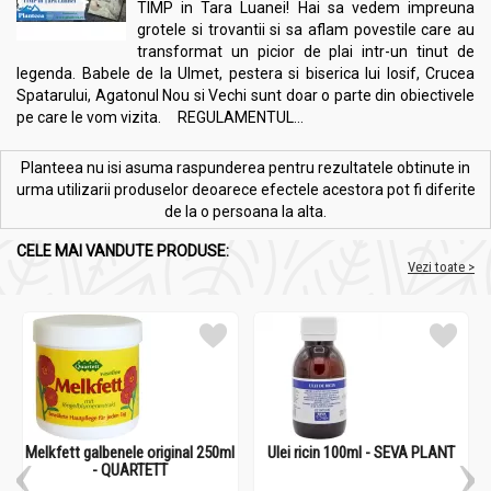
TIMP in Tara Luanei! Hai sa vedem impreuna
grotele si trovantii si sa aflam povestile care au
transformat un picior de plai intr-un tinut de
legenda. Babele de la Ulmet, pestera si biserica lui Iosif, Crucea
Spatarului, Agatonul Nou si Vechi sunt doar o parte din obiectivele
pe care le vom vizita. REGULAMENTUL...
Planteea nu isi asuma raspunderea pentru rezultatele obtinute in
urma utilizarii produselor deoarece efectele acestora pot fi diferite
de la o persoana la alta.
CELE MAI VANDUTE PRODUSE:
Vezi toate >
Melkfett galbenele original 250ml
Ulei ricin 100ml - SEVA PLANT
- QUARTETT