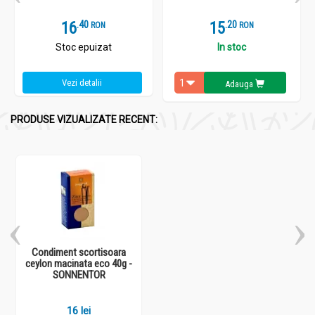
16
.
4
15
.
2
RON
RON
Stoc epuizat
In stoc
Vezi detalii
Adauga
PRODUSE VIZUALIZATE RECENT:
Condiment scortisoara
ceylon macinata eco 40g -
SONNENTOR
16 lei