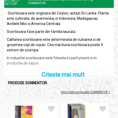
SONNENTOR
Scortisoara este originara din Ceylon, astazi Sri Lanka. Planta
este cultivata, de asemenea, in Indonezia, Madagascar,
Antilele Mici si America Centrala.
Scortisoara face parte din familia laurului.
Calitatea scortisoarei este determinata de culoarea si de
grosimea cojii de copac. Cea mai buna scortisoara poate fi
extrem de scumpa.
In industrie scortisoara este folosita in parfumerie si in
productia de sapun.
Citeste mai mult
Compozitie
PRODUSE SONNENTOR:
Condiment scortisoara ceylon macinata eco 40g -
SONNENTOR
Vezi toate produsele SONNENTOR >
100% scorţişoară
Recomandari