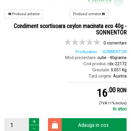
Produsul anterior
Produsul urmator
Condiment scortisoara ceylon macinata eco 40g -
SONNENTOR
0 comentarii
Producatori
SONNENTOR
Mod prezentare:
cutie - 40grame
Cod produs:
rdx-22172
Greutate:
0.051 Kg
Țară origine:
Austria
.
0
16
RON
(TVA 11% inclus)
In stoc
+
Adauga in cos
-