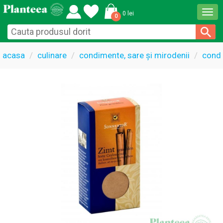
Togg
0 lei
0
navi
acasa
culinare
condimente, sare și mirodenii
cond