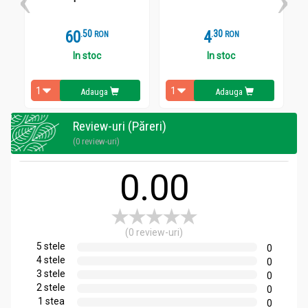
60
.
5
4
.
3
RON
RON
In stoc
In stoc
Adauga
Adauga
Review-uri (Păreri)
(0 review-uri)
0.00
(0 review-uri)
5 stele
0
4 stele
0
3 stele
0
2 stele
0
1 stea
0