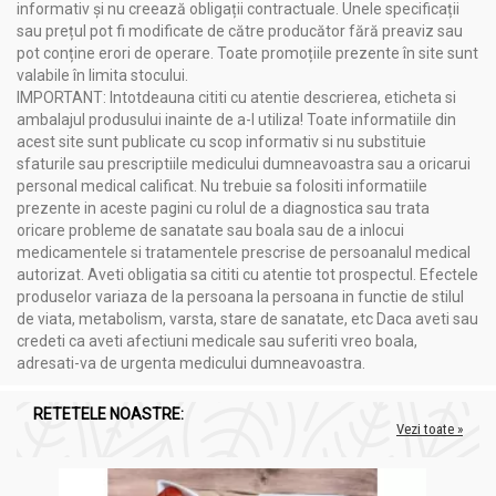
informativ și nu creează obligații contractuale. Unele specificații
sau prețul pot fi modificate de către producător fără preaviz sau
pot conține erori de operare. Toate promoțiile prezente în site sunt
valabile în limita stocului.
IMPORTANT: Intotdeauna cititi cu atentie descrierea, eticheta si
ambalajul produsului inainte de a-l utiliza! Toate informatiile din
acest site sunt publicate cu scop informativ si nu substituie
sfaturile sau prescriptiile medicului dumneavoastra sau a oricarui
personal medical calificat. Nu trebuie sa folositi informatiile
prezente in aceste pagini cu rolul de a diagnostica sau trata
oricare probleme de sanatate sau boala sau de a inlocui
medicamentele si tratamentele prescrise de persoanalul medical
autorizat. Aveti obligatia sa cititi cu atentie tot prospectul. Efectele
produselor variaza de la persoana la persoana in functie de stilul
de viata, metabolism, varsta, stare de sanatate, etc Daca aveti sau
credeti ca aveti afectiuni medicale sau suferiti vreo boala,
adresati-va de urgenta medicului dumneavoastra.
RETETELE NOASTRE:
Vezi toate »