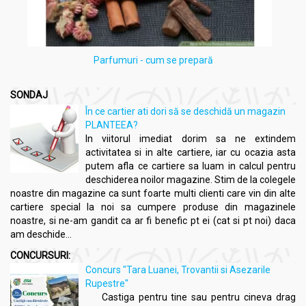
Parfumuri - cum se prepară
SONDAJ
În ce cartier ati dori să se deschidă un magazin
PLANTEEA?
In viitorul imediat dorim sa ne extindem
activitatea si in alte cartiere, iar cu ocazia asta
putem afla ce cartiere sa luam in calcul pentru
deschiderea noilor magazine. Stim de la colegele
noastre din magazine ca sunt foarte multi clienti care vin din alte
cartiere special la noi sa cumpere produse din magazinele
noastre, si ne-am gandit ca ar fi benefic pt ei (cat si pt noi) daca
am deschide...
CONCURSURI:
Concurs "Tara Luanei, Trovantii si Asezarile
Rupestre"
Castiga pentru tine sau pentru cineva drag