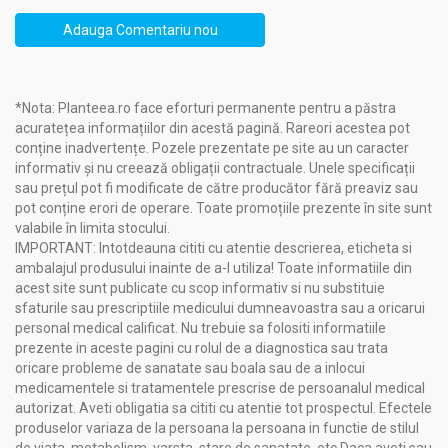
Adauga Comentariu nou
*Nota: Planteea.ro face eforturi permanente pentru a păstra
acuratețea informațiilor din acestă pagină. Rareori acestea pot
conține inadvertențe. Pozele prezentate pe site au un caracter
informativ și nu creează obligații contractuale. Unele specificații
sau prețul pot fi modificate de către producător fără preaviz sau
pot conține erori de operare. Toate promoțiile prezente în site sunt
valabile în limita stocului.
IMPORTANT: Intotdeauna cititi cu atentie descrierea, eticheta si
ambalajul produsului inainte de a-l utiliza! Toate informatiile din
acest site sunt publicate cu scop informativ si nu substituie
sfaturile sau prescriptiile medicului dumneavoastra sau a oricarui
personal medical calificat. Nu trebuie sa folositi informatiile
prezente in aceste pagini cu rolul de a diagnostica sau trata
oricare probleme de sanatate sau boala sau de a inlocui
medicamentele si tratamentele prescrise de persoanalul medical
autorizat. Aveti obligatia sa cititi cu atentie tot prospectul. Efectele
produselor variaza de la persoana la persoana in functie de stilul