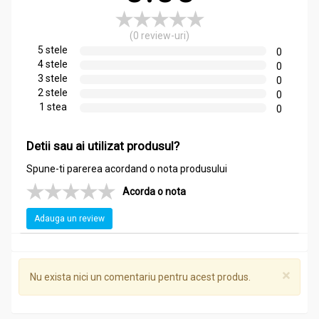
(0 review-uri)
5 stele
0
4 stele
0
3 stele
0
2 stele
0
1 stea
0
Detii sau ai utilizat produsul?
Spune-ti parerea acordand o nota produsului
Acorda o nota
Adauga un review
×
Nu exista nici un comentariu pentru acest produs.