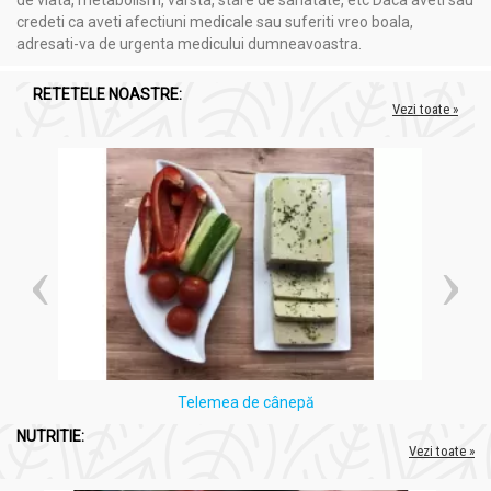
de viata, metabolism, varsta, stare de sanatate, etc Daca aveti sau
credeti ca aveti afectiuni medicale sau suferiti vreo boala,
adresati-va de urgenta medicului dumneavoastra.
RETETELE NOASTRE:
Vezi toate »
Telemea de cânepă
NUTRITIE:
Vezi toate »