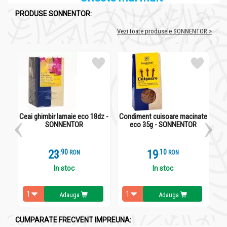
PRODUSE SONNENTOR:
Vezi toate produsele SONNENTOR >
Ceai ghimbir lamaie eco 18dz -
Condiment cuisoare macinate
Ce
SONNENTOR
eco 35g - SONNENTOR
23
.
9
19
.
1
RON
RON
In stoc
In stoc
Adauga
Adauga
CUMPARATE FRECVENT IMPREUNA: