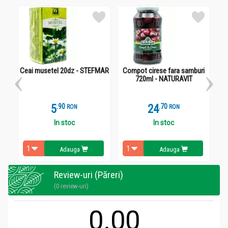
Ceai musetel 20dz - STEFMAR
Compot cirese fara samburi
B
720ml - NATURAVIT
5
.
9
24
.
7
RON
RON
In stoc
In stoc
Adauga
Adauga
Review-uri (Păreri)
(0 review-uri)
0.00