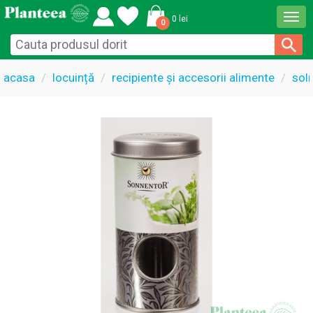
Togg
0 lei
0
navi
acasa
locuință
recipiente și accesorii alimente
sol