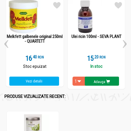
Melkfett galbenele original 250ml
Ulei ricin 100ml - SEVA PLANT
- QUARTETT
16
.
4
15
.
2
RON
RON
Stoc epuizat
In stoc
Vezi detalii
Adauga
PRODUSE VIZUALIZATE RECENT: