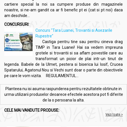
cartiere special la noi sa cumpere produse din magazinele
noastre, si ne-am gandit ca ar fi benefic pt ei (cat si pt noi) daca
am deschide...
CONCURSURI:
Concurs "Tara Luanei, Trovantii si Asezarile
Rupestre"
Castiga pentru tine sau pentru cineva drag
TIMP in Tara Luanei! Hai sa vedem impreuna
grotele si trovantii si sa aflam povestile care au
transformat un picior de plai intr-un tinut de
legenda. Babele de la Ulmet, pestera si biserica lui Iosif, Crucea
Spatarului, Agatonul Nou si Vechi sunt doar o parte din obiectivele
pe care le vom vizita. REGULAMENTUL...
Planteea nu isi asuma raspunderea pentru rezultatele obtinute in
urma utilizarii produselor deoarece efectele acestora pot fi diferite
de la o persoana la alta.
CELE MAI VANDUTE PRODUSE:
Vezi toate >