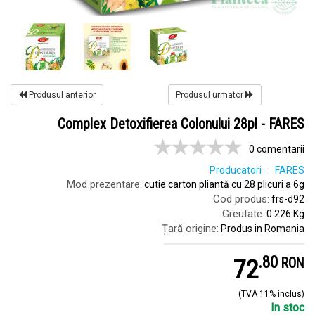
Produsul anterior
Produsul urmator
Complex Detoxifierea Colonului 28pl - FARES
0 comentarii
Producatori
FARES
Mod prezentare:
cutie carton pliantă cu 28 plicuri a 6g
Cod produs:
frs-d92
Greutate:
0.226 Kg
Țară origine:
Produs in Romania
.
8
72
RON
(TVA 11% inclus)
In stoc