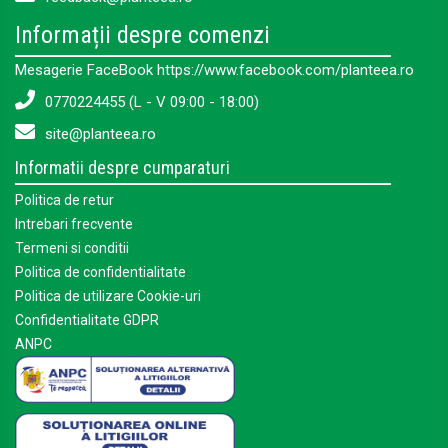
Precizări:
Informații despre comenzi
Efectul laxativ al produsului se instalează în mod
obișnuit după 8-10 ore de la administrare.
Mesagerie FaceBook https://www.facebook.com/planteea.ro
Se recomandă consumul zilnic de cel puțin 2 litri de
0770224455 (L - V 09:00 - 18:00)
lichide.
site@planteea.ro
Durata curei
:
Informatii despre cumparaturi
O cură completă cu acest produs este recomandată să
dureze o lună. După încheierea unei cure, se poate lua o
Politica de retur
pauză de o lună înainte de a relua administrarea, dacă
Intrebari frecvente
este necesar.
Dacă este necesar, cura de detoxifiere a colonului se
Termeni si conditii
poate repeta după o pauză de o lună.
Politica de confidentialitate
Politica de utilizare Cookie-uri
Confidentialitate GDPR
ANPC