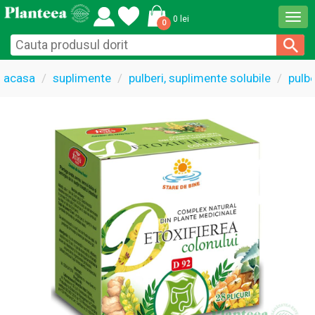
Togg
0 lei
0
navi
acasa
suplimente
pulberi, suplimente solubile
pulbe