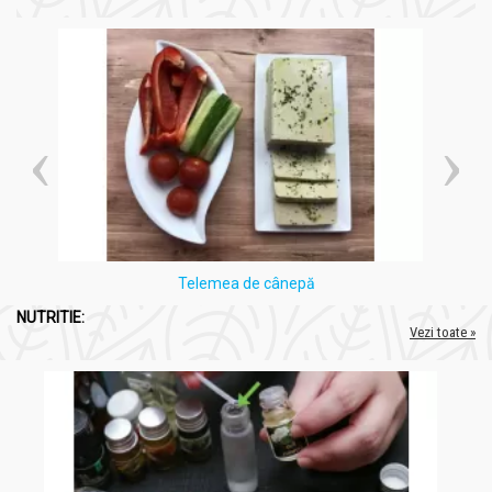
Compozitie
Complex Detoxifierea Colonului 28pl - FARES
Seminţe de Plantago ovata 20%
Argilă verde 15%
Seminţe de in (Lini semen) 15%
Frunze de senna (Sennae folium) 10%,
Tuberculi de topinambur (Helianthus tuberosus) 10%
Fibre vegetale din grâu (Triticum aestivum) 10%
Fructe de soc (Sambuci fructus) 8,5%
Extract uscat de mango (Mangiferae indicae fructus) 3%
Telemea de cânepă
Rădăcină de lemn dulce (Liquiritiae radix) 2%
Pectină din fructe de măr (Mali fructus) 2%
NUTRITIE:
Vezi toate »
Extract uscat de papaya (Caricae fructus) 2%
Extract uscat de kiwi (Actinidiae chinensis fructus) 1%
Extract uscat de ananas (Ananas sativus fructus) 1%
Rizomi de ghimbir (Zingiberis rhizoma) 0,5%
Nu conține
: coloranți, arome, conservanți.