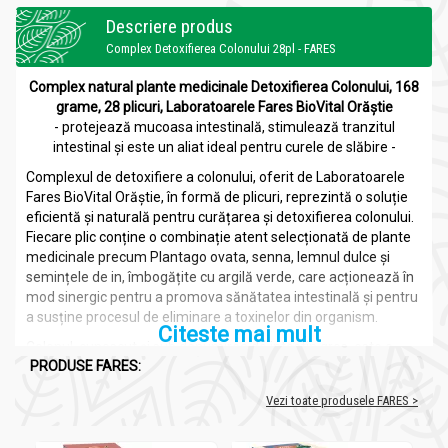
Descriere produs
Complex Detoxifierea Colonului 28pl - FARES
Complex natural plante medicinale Detoxifierea Colonului, 168
grame, 28 plicuri, Laboratoarele Fares BioVital Orăștie
- protejează mucoasa intestinală, stimulează tranzitul
intestinal și este un aliat ideal pentru curele de slăbire -
Complexul de detoxifiere a colonului, oferit de Laboratoarele
Fares BioVital Orăștie, în formă de plicuri, reprezintă o soluție
eficientă și naturală pentru curățarea și detoxifierea colonului.
Fiecare plic conține o combinație atent selecționată de plante
medicinale precum Plantago ovata, senna, lemnul dulce și
semințele de in, îmbogățite cu argilă verde, care acționează în
mod sinergic pentru a promova sănătatea intestinală și pentru
a susține procesul de eliminare a toxinelor din organism.
Citeste mai mult
Colonul, cunoscut și sub denumirea de intestin gros, este o
PRODUSE FARES:
parte esențială a sistemului digestiv uman, având rolul de a
absorbi apa și substanțele nutritive din alimente, precum și de
Vezi toate produsele FARES >
a elimina deșeurile și toxinele din corp. Afectiunile colonului,
cum ar fi constipația, sindromul de colon iritabil sau
diverticulita, pot apărea din diverse cauze, incluzând