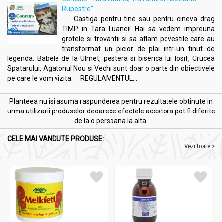
Detoxifierea și purificarea organismului.
Rupestre"
Susținere în curele de slăbire și controlul greutății.
Castiga pentru tine sau pentru cineva drag
TIMP in Tara Luanei! Hai sa vedem impreuna
grotele si trovantii si sa aflam povestile care au
Precauții, contraindicații și sfaturi:
transformat un picior de plai intr-un tinut de
Complex Detoxifierea Colonului 28pl - FARES
legenda. Babele de la Ulmet, pestera si biserica lui Iosif, Crucea
Spatarului, Agatonul Nou si Vechi sunt doar o parte din obiectivele
Nu este recomandat în următoarele cazuri
:
pe care le vom vizita. REGULAMENTUL...
Sarcină și alăptare.
Copii sub vârsta de 12 ani.
Planteea nu isi asuma raspunderea pentru rezultatele obtinute in
În caz de obstrucții și inflamații acute ale intestinelor.
urma utilizarii produselor deoarece efectele acestora pot fi diferite
Persoanelor cu hipersensibilitate la oricare dintre
de la o persoana la alta.
ingredientele produsului.
Consumul de lichide
:
CELE MAI VANDUTE PRODUSE:
Este esențial să consumați minimum 400ml de apă în
Vezi toate >
decurs de 30 de minute de la ingerarea produsului.
Fibrele din produs necesită lichide pentru a-și crește
volumul și pentru a-și îndeplini eficient rolul. Lipsa apei
poate duce la balonare, crampe sau chiar constipație.
Reacții adverse inițiale
:
La începutul curei de detoxifiere, unele persoane pot
experimenta senzații de greață, dureri abdominale