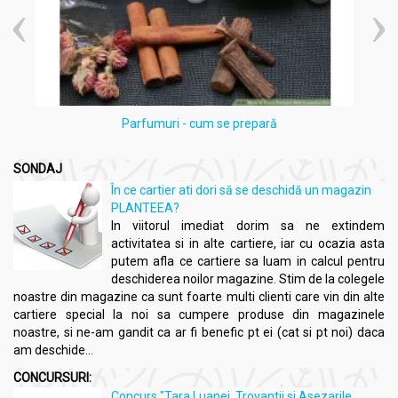
Produs în
: România
Acțiuni și Recomandări:
Complex Detoxifierea Colonului 28pl - FARES
Parfumuri - cum se prepară
Beneficii
:
SONDAJ
Promovează sănătatea intestinală și tranzitul regulat.
Ajută la eliminarea toxinelor și a metalelor grele din
În ce cartier ati dori să se deschidă un magazin
organism.
PLANTEEA?
Susține pierderea în greutate prin reducerea absorbției
In viitorul imediat dorim sa ne extindem
glucidelor și lipidelor.
activitatea si in alte cartiere, iar cu ocazia asta
Calmează inflamațiile și disconfortul abdominal.
putem afla ce cartiere sa luam in calcul pentru
Sprijină dezvoltarea florei intestinale benefice.
deschiderea noilor magazine. Stim de la colegele
Contribuie la reducerea nivelului de colesterol și a
noastre din magazine ca sunt foarte multi clienti care vin din alte
apetitului.
cartiere special la noi sa cumpere produse din magazinele
Stimulează metabolismul și crește nivelul de energie.
noastre, si ne-am gandit ca ar fi benefic pt ei (cat si pt noi) daca
am deschide...
Indicații:
CONCURSURI:
Constipație și disconfort intestinal.
Concurs "Tara Luanei, Trovantii si Asezarile