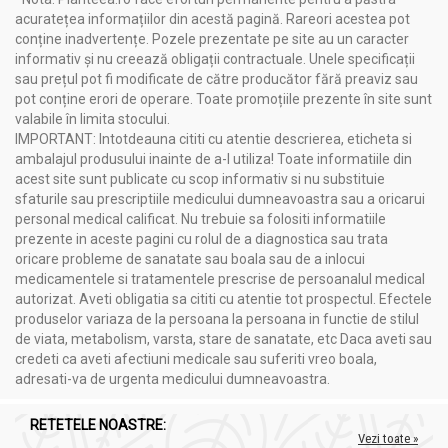
acuratețea informațiilor din acestă pagină. Rareori acestea pot
Prin administrarea acestui complex, beneficiile lor sunt
conține inadvertențe. Pozele prezentate pe site au un caracter
maximizate, oferind un suport eficient pentru sănătatea
informativ și nu creează obligații contractuale. Unele specificații
intestinală, eliminarea toxinelor și susținerea procesului de
sau prețul pot fi modificate de către producător fără preaviz sau
slăbire.
pot conține erori de operare. Toate promoțiile prezente în site sunt
Complexul de detoxifiere a colonului, oferit de Laboratoarele
valabile în limita stocului.
Fares BioVital Orăștie, reprezintă o formulă naturală și
IMPORTANT: Intotdeauna cititi cu atentie descrierea, eticheta si
eficientă care promovează sănătatea intestinală, detoxifierea
ambalajul produsului inainte de a-l utiliza! Toate informatiile din
organismului și susține procesul de slăbire într-un mod sigur și
acest site sunt publicate cu scop informativ si nu substituie
sustenabil.
sfaturile sau prescriptiile medicului dumneavoastra sau a oricarui
personal medical calificat. Nu trebuie sa folositi informatiile
Alege calitatea Laboratoarelor Fares
prezente in aceste pagini cu rolul de a diagnostica sau trata
Planteea recomandă cu încredere Laboratoarele Fares,
oricare probleme de sanatate sau boala sau de a inlocui
recunoscute pentru calitatea și profesionalismul lor în
medicamentele si tratamentele prescrise de persoanalul medical
producția de suplimente naturale. Prin selecția atentă a
autorizat. Aveti obligatia sa cititi cu atentie tot prospectul. Efectele
ingredientelor și respectarea standardelor de calitate, Fares
produselor variaza de la persoana la persoana in functie de stilul
aduce acum în fața ta o gamă variată de produse ce oferă o
de viata, metabolism, varsta, stare de sanatate, etc Daca aveti sau
experiență desăvârșită în ceea ce privește beneficiile naturii
credeti ca aveti afectiuni medicale sau suferiti vreo boala,
asupra sănătății tale. Alege să te bucuri de savoarea și
adresati-va de urgenta medicului dumneavoastra.
proprietățile incredibile ale produselor Fares. Fii în armonie cu
natura și oferă-ți organismului o doză de nutrienți și
antioxidanți pentru o viață sănătoasă și plină de vitalitate!
RETETELE NOASTRE:
Vezi toate »