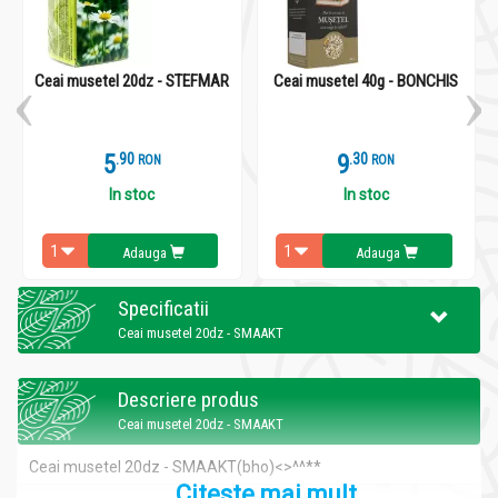
Ceai musetel 20dz - STEFMAR
Ceai musetel 40g - BONCHIS
5
.
9
9
.
3
RON
RON
In stoc
In stoc
Adauga
Adauga
Specificatii
Ceai musetel 20dz - SMAAKT
Descriere produs
Ceai musetel 20dz - SMAAKT
Ceai musetel 20dz - SMAAKT(bho)<>^^**
Citeste mai mult