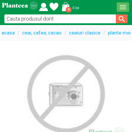
Togg
0 lei
0
navi
acasa
ceai, cafea, cacao
ceaiuri clasice
plante med