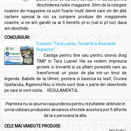
deschiderea noilor magazine. Stim de la colegele
noastre din magazine ca sunt foarte multi clienti care vin din alte
cartiere special la noi sa cumpere produse din magazinele
noastre, si ne-am gandit ca ar fi benefic pt ei (cat si pt noi) daca
am deschide...
CONCURSURI:
Concurs "Tara Luanei, Trovantii si Asezarile
Rupestre"
Castiga pentru tine sau pentru cineva drag
TIMP in Tara Luanei! Hai sa vedem impreuna
grotele si trovantii si sa aflam povestile care au
transformat un picior de plai intr-un tinut de
legenda. Babele de la Ulmet, pestera si biserica lui Iosif, Crucea
Spatarului, Agatonul Nou si Vechi sunt doar o parte din obiectivele
pe care le vom vizita. REGULAMENTUL...
Planteea nu isi asuma raspunderea pentru rezultatele obtinute in
urma utilizarii produselor deoarece efectele acestora pot fi diferite
de la o persoana la alta.
CELE MAI VANDUTE PRODUSE:
Vezi toate >