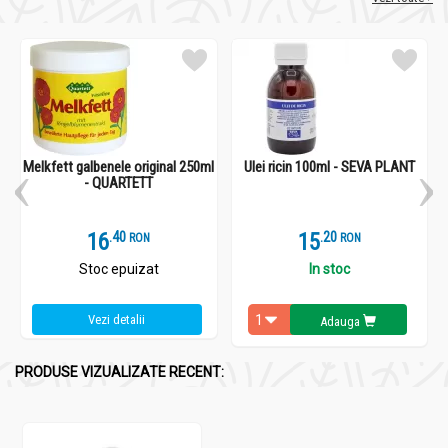
Melkfett galbenele original 250ml
Ulei ricin 100ml - SEVA PLANT
- QUARTETT
16
.
4
15
.
2
RON
RON
Stoc epuizat
In stoc
Vezi detalii
Adauga
PRODUSE VIZUALIZATE RECENT: