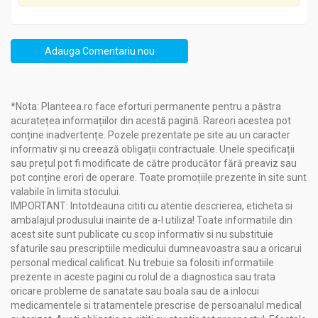
Adauga Comentariu nou
*Nota: Planteea.ro face eforturi permanente pentru a păstra
acuratețea informațiilor din acestă pagină. Rareori acestea pot
conține inadvertențe. Pozele prezentate pe site au un caracter
informativ și nu creează obligații contractuale. Unele specificații
sau prețul pot fi modificate de către producător fără preaviz sau
pot conține erori de operare. Toate promoțiile prezente în site sunt
valabile în limita stocului.
IMPORTANT: Intotdeauna cititi cu atentie descrierea, eticheta si
ambalajul produsului inainte de a-l utiliza! Toate informatiile din
acest site sunt publicate cu scop informativ si nu substituie
sfaturile sau prescriptiile medicului dumneavoastra sau a oricarui
personal medical calificat. Nu trebuie sa folositi informatiile
prezente in aceste pagini cu rolul de a diagnostica sau trata
oricare probleme de sanatate sau boala sau de a inlocui
medicamentele si tratamentele prescrise de persoanalul medical