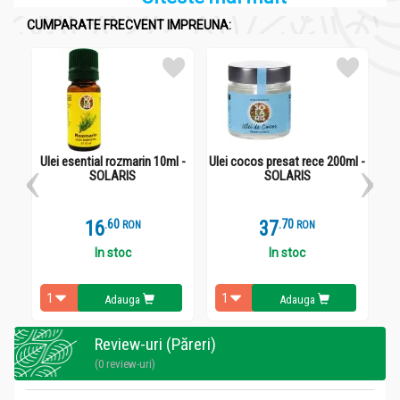
CUMPARATE FRECVENT IMPREUNA:
Ulei esential rozmarin 10ml -
Ulei cocos presat rece 200ml -
Ule
SOLARIS
SOLARIS
16
.
6
37
.
7
RON
RON
In stoc
In stoc
Adauga
Adauga
Review-uri (Păreri)
(0 review-uri)