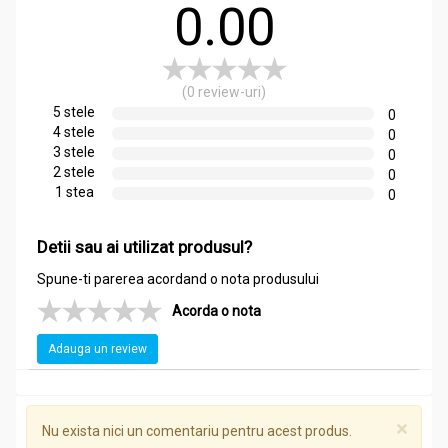
0.00
(0 review-uri)
5 stele
0
4 stele
0
3 stele
0
2 stele
0
1 stea
0
Detii sau ai utilizat produsul?
Spune-ti parerea acordand o nota produsului
Acorda o nota
Adauga un review
×
Nu exista nici un comentariu pentru acest produs.