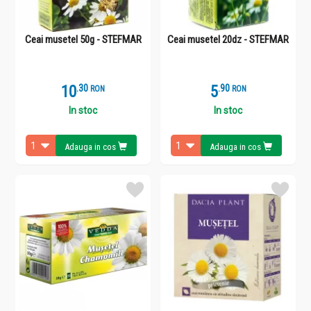
Ceai musetel 50g - STEFMAR
Ceai musetel 20dz - STEFMAR
10
.
3
5
.
9
RON
RON
In stoc
In stoc
Adauga in cos
Adauga in cos