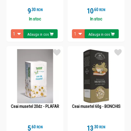
9
.
3
10
.
6
RON
RON
In stoc
In stoc
Adauga in cos
Adauga in cos
Ceai musetel 20dz - PLAFAR
Ceai musetel 60g - BONCHIS
5
.
6
13
.
3
RON
RON