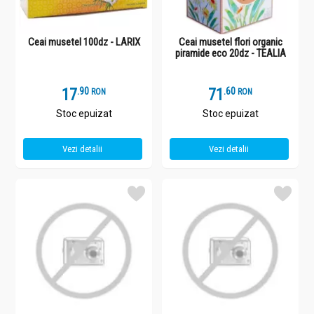
Ceai musetel 100dz - LARIX
Ceai musetel flori organic
piramide eco 20dz - TEALIA
17
.
9
71
.
6
RON
RON
Stoc epuizat
Stoc epuizat
Vezi detalii
Vezi detalii