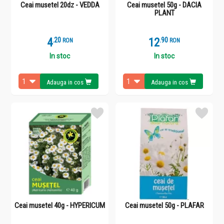
Ceai musetel 20dz - VEDDA
Ceai musetel 50g - DACIA
PLANT
4
.
2
12
.
9
RON
RON
In stoc
In stoc
Adauga in cos
Adauga in cos
Ceai musetel 40g - HYPERICUM
Ceai musetel 50g - PLAFAR