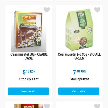
Ceai musetel 50g - CEAIUL
Ceai musetel bio 30g - BIO ALL
CASEI
GREEN
5
.
1
7
.
4
RON
RON
Stoc epuizat
Stoc epuizat
Vezi detalii
Vezi detalii