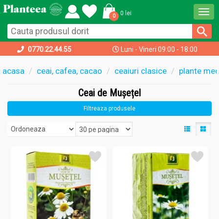
Togg
0 lei
0
navi
0770.22.44.55
Luni - Vineri 09:00 - 18:00
acasa
ceai, cafea, cacao
ceaiuri clasice
plante med
Ceai de Mușețel
Filtreaza produsele