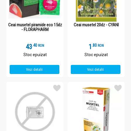
Ceai musetel piramide eco 15dz
Ceai musetel 20dz - CYANI
- FLORAPHARM
43
.
4
1
.
8
RON
RON
Stoc epuizat
Stoc epuizat
Vezi detalii
Vezi detalii