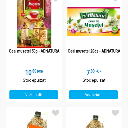
Ceai musetel 50g - ADNATURA
Ceai musetel 20dz - ADNATURA
10
.
8
7
.
8
RON
RON
Stoc epuizat
Stoc epuizat
Vezi detalii
Vezi detalii