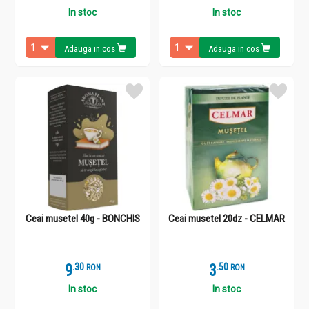
In stoc
In stoc
Adauga in cos
Adauga in cos
Ceai musetel 40g - BONCHIS
Ceai musetel 20dz - CELMAR
9
.
3
3
.
5
RON
RON
In stoc
In stoc