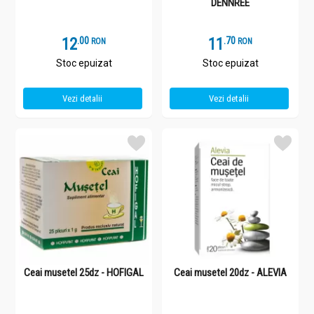
DENNREE
12
.
0
11
.
7
RON
RON
Stoc epuizat
Stoc epuizat
Vezi detalii
Vezi detalii
Ceai musetel 25dz - HOFIGAL
Ceai musetel 20dz - ALEVIA