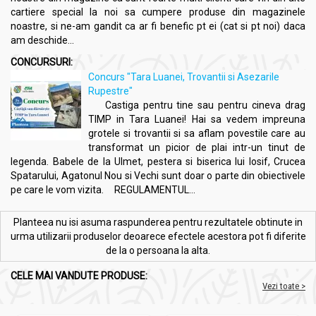
cartiere special la noi sa cumpere produse din magazinele
noastre, si ne-am gandit ca ar fi benefic pt ei (cat si pt noi) daca
am deschide...
CONCURSURI:
Concurs "Tara Luanei, Trovantii si Asezarile
Rupestre"
Castiga pentru tine sau pentru cineva drag
TIMP in Tara Luanei! Hai sa vedem impreuna
grotele si trovantii si sa aflam povestile care au
transformat un picior de plai intr-un tinut de
legenda. Babele de la Ulmet, pestera si biserica lui Iosif, Crucea
Spatarului, Agatonul Nou si Vechi sunt doar o parte din obiectivele
pe care le vom vizita. REGULAMENTUL...
Planteea nu isi asuma raspunderea pentru rezultatele obtinute in
urma utilizarii produselor deoarece efectele acestora pot fi diferite
de la o persoana la alta.
CELE MAI VANDUTE PRODUSE:
Vezi toate >