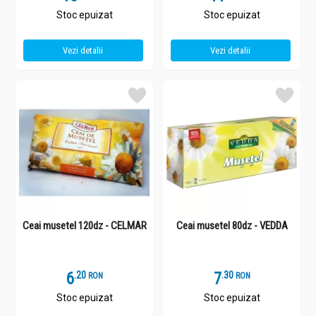
Stoc epuizat
Stoc epuizat
Vezi detalii
Vezi detalii
Ceai musetel 120dz - CELMAR
Ceai musetel 80dz - VEDDA
6
.
2
7
.
3
RON
RON
Stoc epuizat
Stoc epuizat