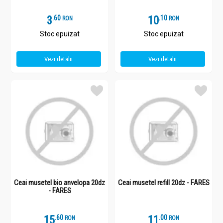
3
.
6
10
.
1
RON
RON
Stoc epuizat
Stoc epuizat
Vezi detalii
Vezi detalii
Ceai musetel bio anvelopa 20dz
Ceai musetel refill 20dz - FARES
- FARES
15
.
6
11
.
0
RON
RON