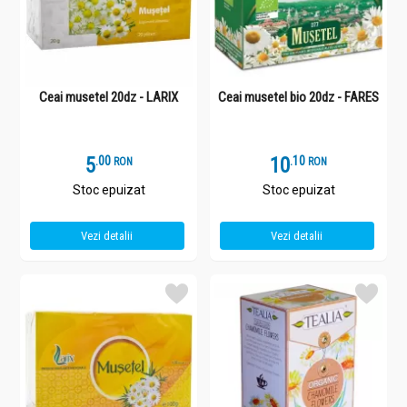
Ceai musetel 20dz - LARIX
Ceai musetel bio 20dz - FARES
5
.
0
10
.
1
RON
RON
Stoc epuizat
Stoc epuizat
Vezi detalii
Vezi detalii