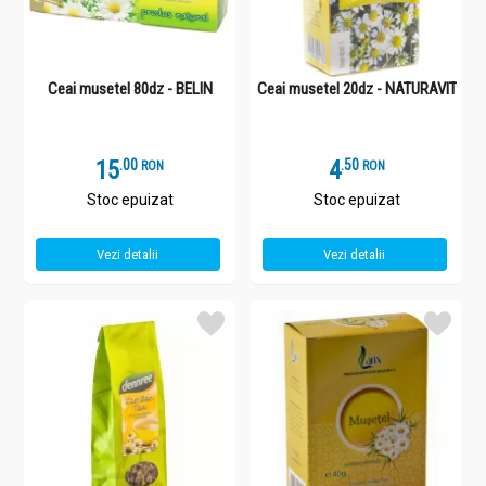
Ceai musetel 80dz - BELIN
Ceai musetel 20dz - NATURAVIT
15
.
0
4
.
5
RON
RON
Stoc epuizat
Stoc epuizat
Vezi detalii
Vezi detalii