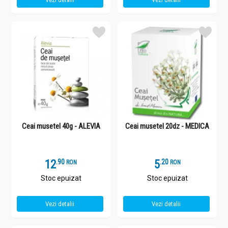
Ceai musetel 40g - ALEVIA
Ceai musetel 20dz - MEDICA
12
.
9
5
.
2
RON
RON
Stoc epuizat
Stoc epuizat
Vezi detalii
Vezi detalii