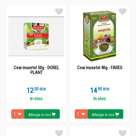
Ceai musetel 50g - DOREL
Ceai musetel 40g - FARES
PLANT
12
.
0
14
.
9
RON
RON
In stoc
In stoc
Adauga in cos
Adauga in cos