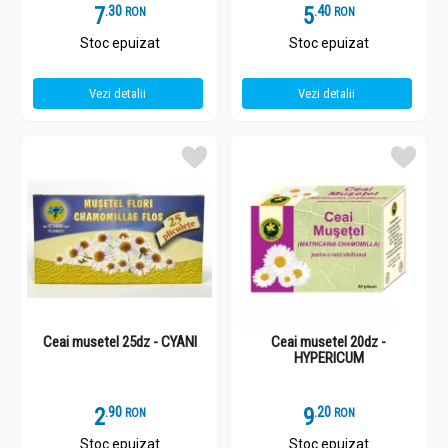
7
.
3
5
.
4
RON
RON
Stoc epuizat
Stoc epuizat
Vezi detalii
Vezi detalii
Ceai musetel 25dz - CYANI
Ceai musetel 20dz -
HYPERICUM
2
.
9
9
.
2
RON
RON
Stoc epuizat
Stoc epuizat