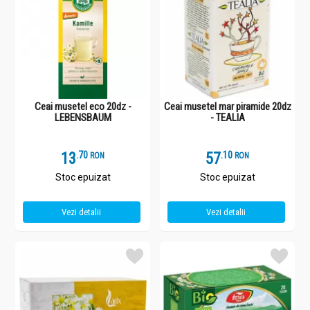
Ceai musetel eco 20dz -
Ceai musetel mar piramide 20dz
LEBENSBAUM
- TEALIA
13
.
7
57
.
1
RON
RON
Stoc epuizat
Stoc epuizat
Vezi detalii
Vezi detalii