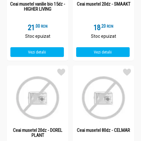
Ceai musetel vanilie bio 15dz -
Ceai musetel 20dz - SMAAKT
HIGHER LIVING
21
.
0
18
.
2
RON
RON
Stoc epuizat
Stoc epuizat
Vezi detalii
Vezi detalii
Ceai musetel 20dz - DOREL
Ceai musetel 80dz - CELMAR
PLANT