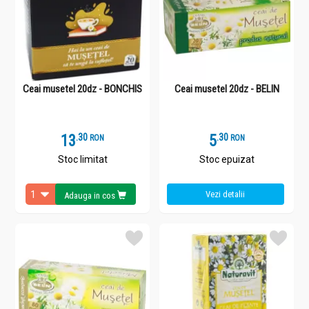
Ceai musetel 20dz - BONCHIS
Ceai musetel 20dz - BELIN
13
.
3
5
.
3
RON
RON
Stoc limitat
Stoc epuizat
Vezi detalii
Adauga in cos