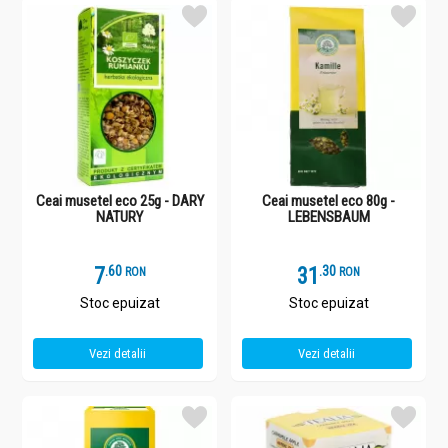
Ceai musetel eco 25g - DARY
Ceai musetel eco 80g -
NATURY
LEBENSBAUM
7
.
6
31
.
3
RON
RON
Stoc epuizat
Stoc epuizat
Vezi detalii
Vezi detalii