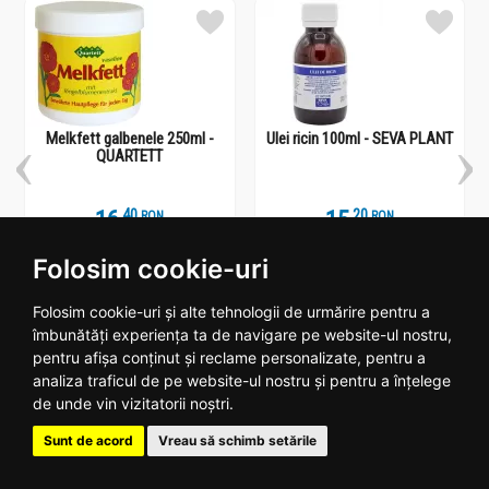
Melkfett galbenele 250ml -
Ulei ricin 100ml - SEVA PLANT
QUARTETT
16
.
4
15
.
2
RON
RON
Stoc epuizat
In stoc
Folosim cookie-uri
Vezi detalii
Adauga
Folosim cookie-uri și alte tehnologii de urmărire pentru a
îmbunătăți experiența ta de navigare pe website-ul nostru,
pentru afișa conținut și reclame personalizate, pentru a
analiza traficul de pe website-ul nostru și pentru a înțelege
de unde vin vizitatorii noștri.
Plantoteca ta online
Sunt de acord
Vreau să schimb setările