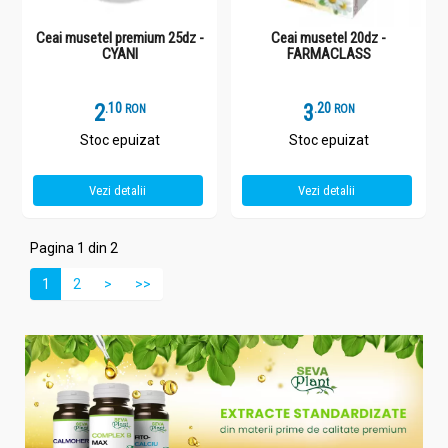
Ceai musetel premium 25dz -
Ceai musetel 20dz -
CYANI
FARMACLASS
2
.
1
3
.
2
RON
RON
Stoc epuizat
Stoc epuizat
Vezi detalii
Vezi detalii
Pagina 1 din 2
1
2
>
>>