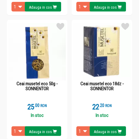
Adauga in cos
Adauga in cos
Ceai musetel eco 50g -
Ceai musetel eco 18dz -
SONNENTOR
SONNENTOR
25
.
0
22
.
2
RON
RON
In stoc
In stoc
Adauga in cos
Adauga in cos