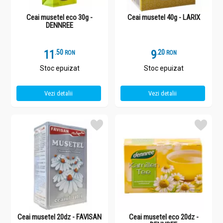
Ceai musetel eco 30g -
Ceai musetel 40g - LARIX
DENNREE
11
.
5
9
.
2
RON
RON
Stoc epuizat
Stoc epuizat
Vezi detalii
Vezi detalii
Ceai musetel 20dz - FAVISAN
Ceai musetel eco 20dz -