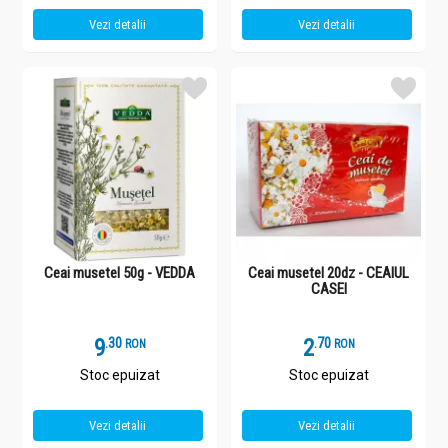
Vezi detalii
Vezi detalii
Ceai musetel 50g - VEDDA
Ceai musetel 20dz - CEAIUL
CASEI
9
.
3
2
.
7
RON
RON
Stoc epuizat
Stoc epuizat
Vezi detalii
Vezi detalii