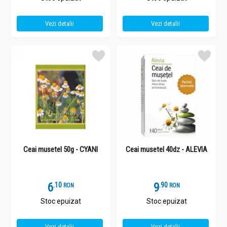
Vezi detalii
Vezi detalii
Ceai musetel 50g - CYANI
Ceai musetel 40dz - ALEVIA
6
.
1
9
.
9
RON
RON
Stoc epuizat
Stoc epuizat
Vezi detalii
Vezi detalii