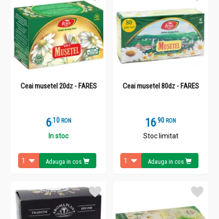
Ceai musetel 20dz - FARES
Ceai musetel 80dz - FARES
6
.
1
16
.
9
RON
RON
In stoc
Stoc limitat
Adauga in cos
Adauga in cos