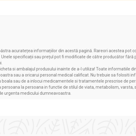
ăstra acuratețea informațiilor din acestă pagină. Rareori acestea pot c
. Unele specificații sau prețul pot fi modificate de către producător fără
i.
heta si ambalajul produsului inainte de a-l utiliza! Toate informatiile di
ea materiilor prime, garantând că acestea provin din zone nepolu
astra sau a oricarui personal medical calificat. Nu trebuie sa folositi in
e, oferind o gamă variată de remedii naturiste sub formă de ceaiuri
boala sau de a inlocui medicamentele si tratamentele prescrise de persoa
utriției și sănătății, recomandă cu încredere produsele
Bonchis
p
a persoana la persoana in functie de stilul de viata, metabolism, varsta, 
a de urgenta medicului dumneavoastra.