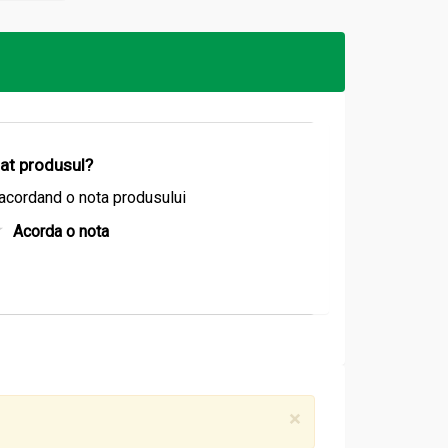
ția organismului în mod delicat și eficient.
izat produsul?
acordand o nota produsului
Acorda o nota
 ecologic.
×