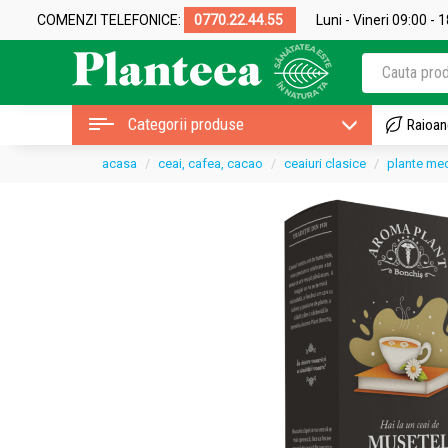
COMENZI TELEFONICE:
0770.22.44.55
Luni - Vineri 09:00 - 
Categorii produse
Raioan
acasa
ceai, cafea, cacao
ceaiuri clasice
plante med