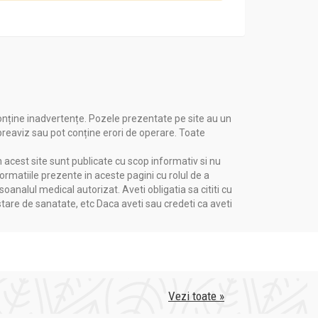
onține inadvertențe. Pozele prezentate pe site au un
 preaviz sau pot conține erori de operare. Toate
n acest site sunt publicate cu scop informativ si nu
ate. AromaPlant se bazează pe o tradiție
formatiile prezente in aceste pagini cu rolul de a
, tincturi și alte produse fitoterapeutice.
nalul medical autorizat. Aveti obligatia sa cititi cu
entru calitatea lor superioară și angajamentul
stare de sanatate, etc Daca aveti sau credeti ca aveti
Vezi toate »