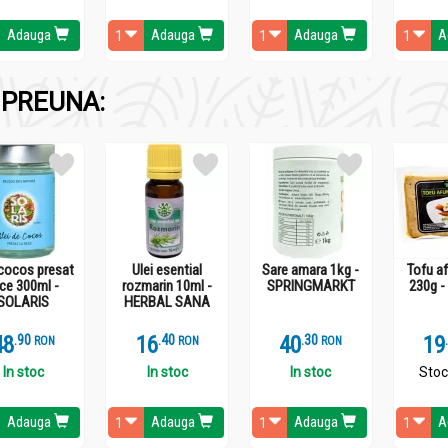
ca „romaniță”, este una dintre cele mai utilizate plante medicinale
Adauga
Adauga
Adauga
A
PREUNA:
 cocos presat
Ulei esential
Sare amara 1kg -
Tofu a
olosit încă din Antichitate în Egipt și Grecia pentru ameliorarea dure
ce 300ml -
rozmarin 10ml -
SPRINGMARKT
230g 
SOLARIS
HERBAL SANA
e sale antiinflamatoare, gastroprotectoare și calmante. Folosit 
iune asupra sistemelor digestiv, nervos, cutanat și respirator.
48
.
9
16
.
4
40
.
3
19
RON
RON
RON
In stoc
In stoc
In stoc
Stoc
 și sedativ
lor de sânge și reduc inflamațiile
Adauga
Adauga
Adauga
A
lenă): acțiune antiseptică și antiiritantă