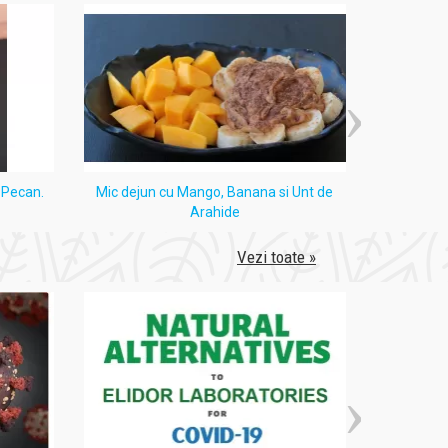
i Pecan.
Mic dejun cu Mango, Banana si Unt de
Tort
Arahide
Vezi toate »