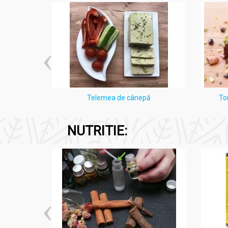
Ceai musetel 60g - BONCHIS
Mușețel (Chamomilla recutita) 100%
Nu conține
: pesticide, coloranți, aditivi, cons
Produs
100% românesc.
i Lămâie
Telemea de cânepă
To
NUTRITIE:
Acțiuni și Recomandări:
Ceai musetel 60g - BONCHIS
Beneficii:
Ameliorează crizele digestive, balonăr
Calmează iritațiile gastrice și reduce a
Susține buna funcționare a ficatului și a