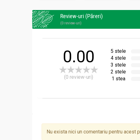
Acid salicilic natural: efect ușor analgez
Cumarine: susțin circulația și au efect a
Review-uri (Păreri)
Mucilagii: protejează mucoasele digesti
(0 review-uri)
Un leac naturist
esențial în orice casă, cu trad
0.00
5 stele
4 stele
3 stele
2 stele
(0 review-uri)
1 stea
AromaPlantBonchiș
este un brand dedicat pro
Nu exista nici un comentariu pentru acest 