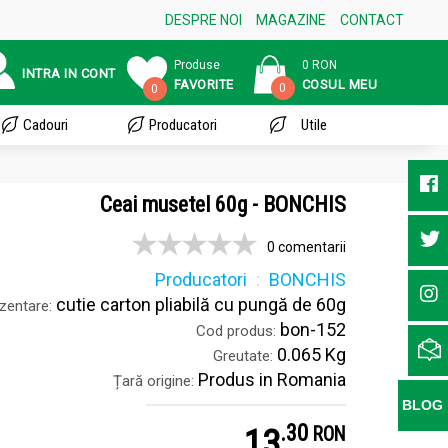
DESPRE NOI
MAGAZINE
CONTACT
Produse
0 RON
INTRA IN CONT
FAVORITE
COSUL MEU
0
0
Cadouri
Producatori
Utile
Ceai musetel 60g - BONCHIS
0 comentarii
Producatori
BONCHIS
cutie carton pliabilă cu pungă de 60g
zentare:
bon-152
Cod produs:
0.065 Kg
Greutate:
Produs in Romania
Țară origine:
BLOG
.
3
13
RON