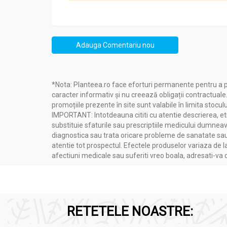
Adauga Comentariu nou
*Nota: Planteea.ro face eforturi permanente pentru a p
caracter informativ și nu creează obligații contractuale
promoțiile prezente în site sunt valabile în limita stoculu
IMPORTANT: Intotdeauna cititi cu atentie descrierea, etic
Compania pune accent pe calitatea și puritat
substituie sfaturile sau prescriptiile medicului dumneavo
îndelungată de utilizare a plantelor medicinal
diagnostica sau trata oricare probleme de sanatate sau 
Planteea
, o sursă de încredere în domeniul n
atentie tot prospectul. Efectele produselor variaza de l
afectiuni medicale sau suferiti vreo boala, adresati-v
față de sănătatea consumatorilor.
RETETELE NOASTRE:
Compozitie