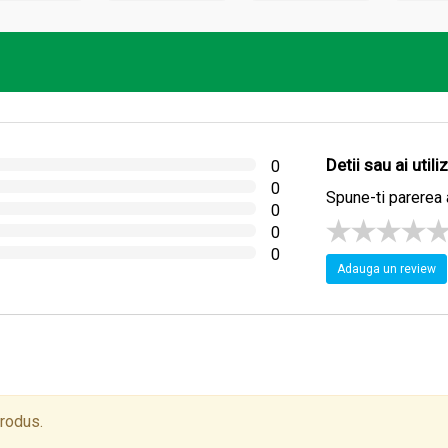
ic și antiinflamator
ntispastic
ve și respiratorii
iție terapeutică dovedită, ce susține digestia, relaxarea și protec
Detii sau ai util
0
0
Spune-ti parerea 
0
0
0
Adauga un review
movării produselor naturiste obținute din plante cultivate în mod
produs.