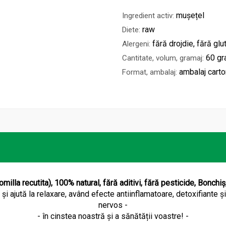
mușețel
Ingredient activ:
raw
Diete:
fără drojdie, fără glu
Alergeni:
60 g
Cantitate, volum, gramaj:
ambalaj carto
Format, ambalaj:
illa recutita), 100% natural, fără aditivi, fără pesticide, Bonchi
i ajută la relaxare, având efecte antiinflamatoare, detoxifiante și
nervos -
- în cinstea noastră și a sănătății voastre! -