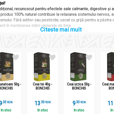
el!
ițional, recunoscut pentru efectele sale calmante, digestive și an
 produs 100% natural contribuie la relaxarea sistemului nervos, s
smului. Fără aditivi sau pesticide, uscat cu grijă pentru a păstra
cient în menținerea stării generale de bine.
Citeste mai mult
 soluții naturale, eficiente și accesibile pentru susținerea sănătă
unatoare 50g -
Ceai tei 40g -
Ceai urzica 50g -
Ceai ma
BONCHIS
BONCHIS
BONCHIS
BO
or sau părților aeriene uscate permite extragerea compușilor activi
contribuie la detoxifierea organismului, susțin imunitatea, echilib
9
.
3
13
.
3
9
.
3
11
RON
RON
RON
dicat atât în scop terapeutic, cât și pentru menținerea unei stări 
tina zilnică pentru efecte calmante, diuretice, hepatoprotectoare sa
In stoc
In stoc
In stoc
In