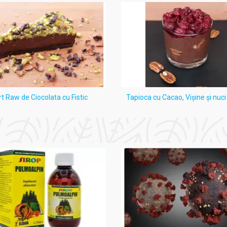
ervanți sau arome.
rt Raw de Ciocolata cu Fistic
Tapioca cu Cacao, Vişine şi nuc
ile și crampele abdominale
ciditatea stomacală
 sistemului urinar