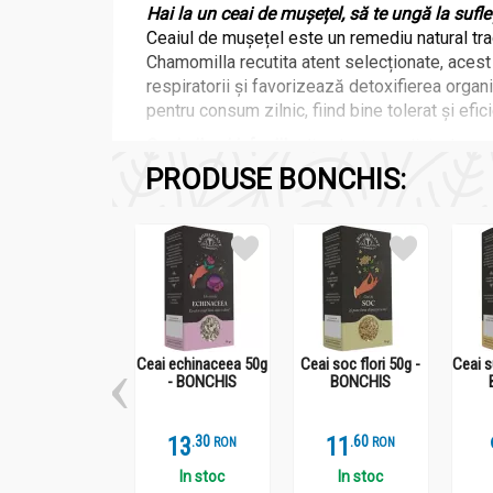
Hai la un ceai de mușețel, să te ungă la sufleț
Ceaiul de mușețel este un remediu natural trad
Chamomilla recutita atent selecționate, acest
respiratorii și favorizează detoxifierea organi
pentru consum zilnic, fiind bine tolerat și efi
Ceaiurile și infuziile
din plante medicinale sunt
PRODUSE BONCHIS:
Ceai echinaceea 50g
Ceai soc flori 50g -
Ceai s
- BONCHIS
BONCHIS
Prepararea lor prin infuzarea frunzelor, floril
mucilagii, taninuri sau antioxidanți. Acestea 
13
.
3
11
.
6
RON
RON
Consumul regulat de ceaiuri din plante este in
preparat, bine tolerate și pot fi incluse în ru
In stoc
In stoc