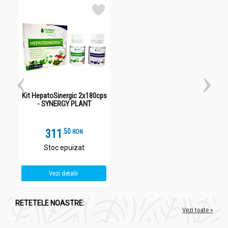
Kit HepatoSinergic 2x180cps
- SYNERGY PLANT
311
.
5
RON
Stoc epuizat
Vezi detalii
RETETELE NOASTRE:
Vezi toate »