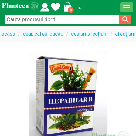
Togg
0 lei
0
navi
acasa
ceai, cafea, cacao
ceaiuri afecțiuni
afecțiuni