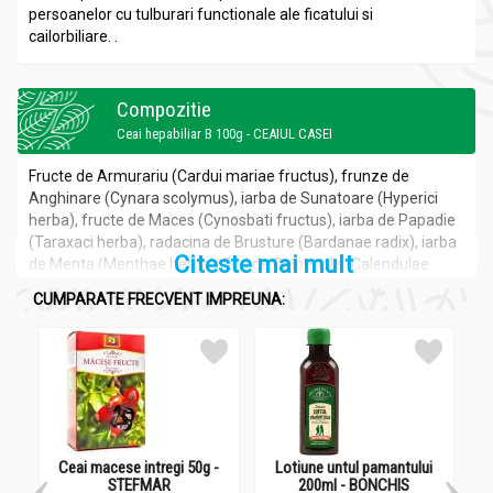
persoanelor cu tulburari functionale ale ficatului si
cailorbiliare. .
Compozitie
Ceai hepabiliar B 100g - CEAIUL CASEI
Fructe de Armurariu (Cardui mariae fructus), frunze de
Anghinare (Cynara scolymus), iarba de Sunatoare (Hyperici
herba), fructe de Maces (Cynosbati fructus), iarba de Papadie
(Taraxaci herba), radacina de Brusture (Bardanae radix), iarba
Citeste mai mult
de Menta (Menthae herba), flori de Galbenele (Calendulae
flos), iarba de Urzica-vie (Urticae herba), iarba de Roinita
CUMPARATE FRECVENT IMPREUNA:
(Melissae herba).
Recomandari
Ceai hepabiliar B 100g - CEAIUL CASEI
PROTECTOR HEPATIC
Ceai macese intregi 50g -
Lotiune untul pamantului
Sp
STEFMAR
200ml - BONCHIS