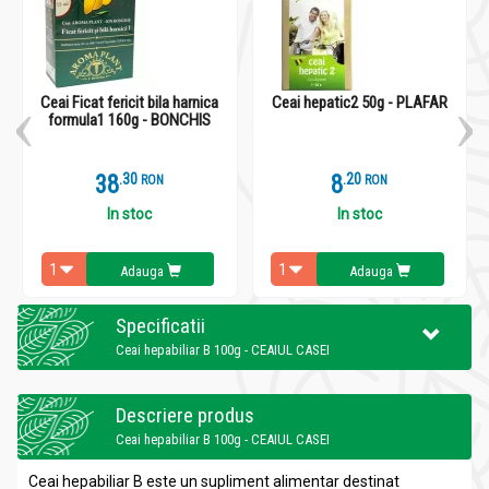
Ceai Ficat fericit bila harnica
Ceai hepatic2 50g - PLAFAR
formula1 160g - BONCHIS
38
.
3
8
.
2
RON
RON
In stoc
In stoc
Adauga
Adauga
Specificatii
Ceai hepabiliar B 100g - CEAIUL CASEI
Descriere produs
Ceai hepabiliar B 100g - CEAIUL CASEI
Ceai hepabiliar B este un supliment alimentar destinat