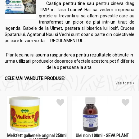
Castiga pentru tine sau pentru cineva drag
TIMP in Tara Luanei! Hai sa vedem impreuna
grotele si trovantii si sa aflam povestile care au
transformat un picior de plai intr-un tinut de
legenda. Babele de la Ulmet, pestera si biserica lui Iosif, Crucea
Spatarului, Agatonul Nou si Vechi sunt doar o parte din obiectivele
pe care le vom vizita. REGULAMENTUL...
Planteea nu isi asuma raspunderea pentru rezultatele obtinute in
urma utilizarii produselor deoarece efectele acestora pot fi diferite
de la o persoana la alta.
CELE MAI VANDUTE PRODUSE:
Vezi toate >
Melkfett galbenele original 250ml
Ulei ricin 100ml - SEVA PLANT