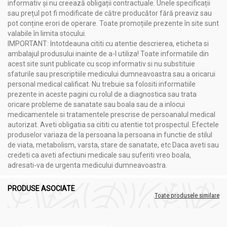
informativ și nu creează obligații contractuale. Unele specificații
sau prețul pot fi modificate de către producător fără preaviz sau
pot conține erori de operare. Toate promoțiile prezente în site sunt
valabile în limita stocului.
IMPORTANT: Intotdeauna cititi cu atentie descrierea, eticheta si
ambalajul produsului inainte de a-l utiliza! Toate informatiile din
acest site sunt publicate cu scop informativ si nu substituie
sfaturile sau prescriptiile medicului dumneavoastra sau a oricarui
personal medical calificat. Nu trebuie sa folositi informatiile
prezente in aceste pagini cu rolul de a diagnostica sau trata
oricare probleme de sanatate sau boala sau de a inlocui
medicamentele si tratamentele prescrise de persoanalul medical
autorizat. Aveti obligatia sa cititi cu atentie tot prospectul. Efectele
produselor variaza de la persoana la persoana in functie de stilul
de viata, metabolism, varsta, stare de sanatate, etc Daca aveti sau
credeti ca aveti afectiuni medicale sau suferiti vreo boala,
adresati-va de urgenta medicului dumneavoastra.
PRODUSE ASOCIATE
Toate produsele similare