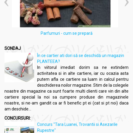
Parfumuri - cum se prepară
SONDAJ
În ce cartier ati dori să se deschidă un magazin
PLANTEEA?
In viitorul imediat dorim sa ne extindem
activitatea si in alte cartiere, iar cu ocazia asta
putem afla ce cartiere sa luam in calcul pentru
deschiderea noilor magazine. Stim de la colegele
noastre din magazine ca sunt foarte multi clienti care vin din alte
cartiere special la noi sa cumpere produse din magazinele
noastre, si ne-am gandit ca ar fi benefic pt ei (cat si pt noi) daca
am deschide...
CONCURSURI:
Concurs "Tara Luanei, Trovantii si Asezarile
Rupestre"