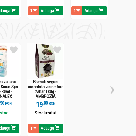
dauga
Adauga
Adauga
Ada
ingestiei de substanţe chimice hepatotoxice,
nazal apa
Biscuiti vegani
 Sinus Spa
ciocolata visine fara
e 30ml -
zahar 130g -
NALEX
AMBROZIA
.
5
19
.
8
RON
RON
 stoc
Stoc limitat
dauga
Adauga
te acoperit, apoi se strecoară.