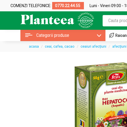
COMENZI TELEFONICE:
0770.22.44.55
Luni - Vineri 09:00 - 
Categorii produse
Raioan
acasa
ceai, cafea, cacao
ceaiuri afecțiuni
afecțiuni