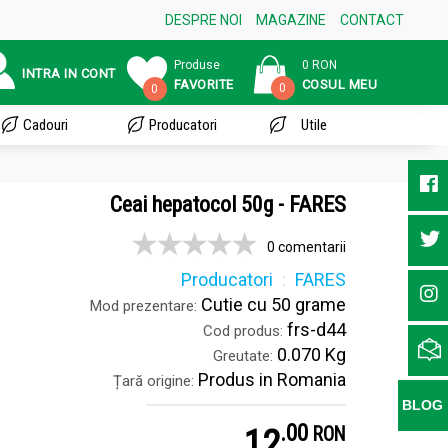
DESPRE NOI
MAGAZINE
CONTACT
Produse
0 RON
INTRA IN CONT
FAVORITE
COSUL MEU
0
0
Cadouri
Producatori
Utile
Ceai hepatocol 50g - FARES
0 comentarii
Producatori
FARES
Cutie cu 50 grame
Mod prezentare:
frs-d44
Cod produs:
0.070 Kg
Greutate:
Produs in Romania
Țară origine:
BLOG
.
0
12
RON