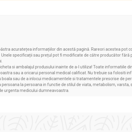
zi şi mai reduse cantitativ.
ăstra acuratețea informațiilor din acestă pagină. Rareori acestea pot c
. Unele specificații sau prețul pot fi modificate de către producător fără
i.
heta si ambalajul produsului inainte de a-l utiliza! Toate informatiile di
astra sau a oricarui personal medical calificat. Nu trebuie sa folositi in
boala sau de a inlocui medicamentele si tratamentele prescrise de persoa
a persoana la persoana in functie de stilul de viata, metabolism, varsta, 
a de urgenta medicului dumneavoastra.