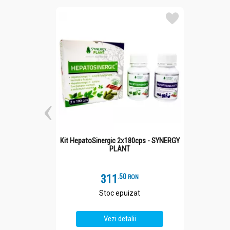
Kit HepatoSinergic 2x180cps - SYNERGY
PLANT
311
.
5
RON
Stoc epuizat
Vezi detalii