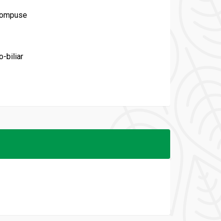
 compuse
-biliar