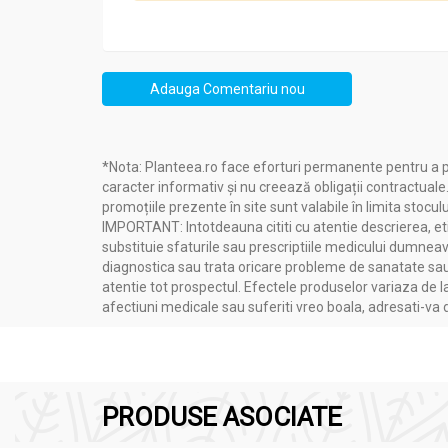
Este indicat să luaţi mai multe mese (5-6) pe 
Adauga Comentariu nou
*Nota: Planteea.ro face eforturi permanente pentru a p
caracter informativ și nu creează obligații contractuale
promoțiile prezente în site sunt valabile în limita stoculu
IMPORTANT: Intotdeauna cititi cu atentie descrierea, etic
substituie sfaturile sau prescriptiile medicului dumneavo
diagnostica sau trata oricare probleme de sanatate sau 
atentie tot prospectul. Efectele produselor variaza de l
afectiuni medicale sau suferiti vreo boala, adresati-v
PRODUSE ASOCIATE