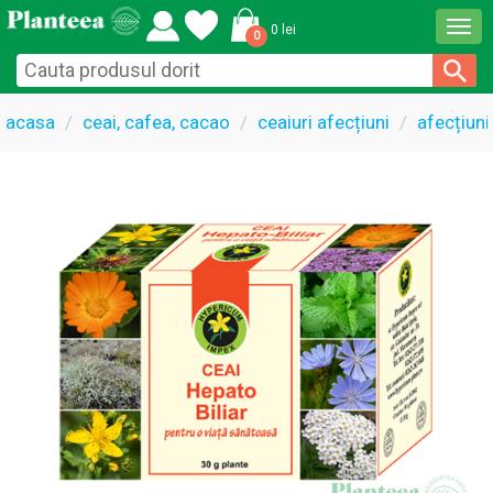
Togg
0 lei
0
navi
acasa
ceai, cafea, cacao
ceaiuri afecțiuni
afecțiuni