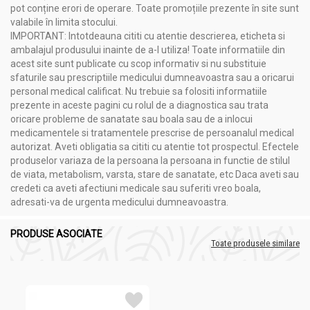
pot conține erori de operare. Toate promoțiile prezente în site sunt
valabile în limita stocului.
IMPORTANT: Intotdeauna cititi cu atentie descrierea, eticheta si
ambalajul produsului inainte de a-l utiliza! Toate informatiile din
acest site sunt publicate cu scop informativ si nu substituie
sfaturile sau prescriptiile medicului dumneavoastra sau a oricarui
personal medical calificat. Nu trebuie sa folositi informatiile
prezente in aceste pagini cu rolul de a diagnostica sau trata
oricare probleme de sanatate sau boala sau de a inlocui
medicamentele si tratamentele prescrise de persoanalul medical
autorizat. Aveti obligatia sa cititi cu atentie tot prospectul. Efectele
produselor variaza de la persoana la persoana in functie de stilul
de viata, metabolism, varsta, stare de sanatate, etc Daca aveti sau
credeti ca aveti afectiuni medicale sau suferiti vreo boala,
adresati-va de urgenta medicului dumneavoastra.
PRODUSE ASOCIATE
Toate produsele similare