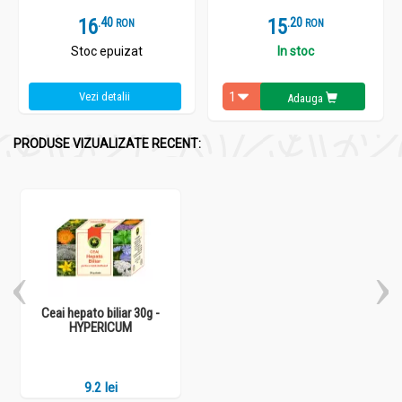
16
.
4
15
.
2
RON
RON
Stoc epuizat
In stoc
Vezi detalii
Adauga
PRODUSE VIZUALIZATE RECENT:
Ceai hepato biliar 30g -
HYPERICUM
9.2 lei