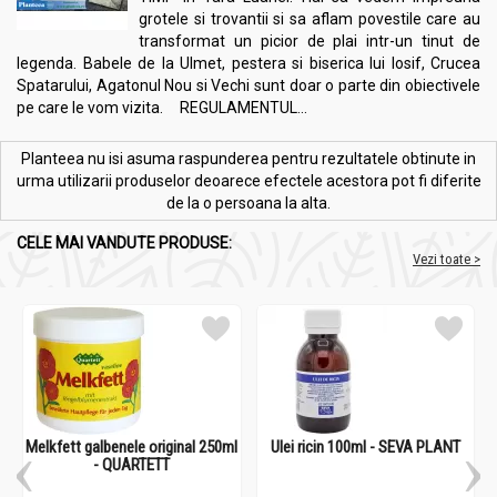
grotele si trovantii si sa aflam povestile care au
transformat un picior de plai intr-un tinut de
legenda. Babele de la Ulmet, pestera si biserica lui Iosif, Crucea
Spatarului, Agatonul Nou si Vechi sunt doar o parte din obiectivele
pe care le vom vizita. REGULAMENTUL...
Planteea nu isi asuma raspunderea pentru rezultatele obtinute in
urma utilizarii produselor deoarece efectele acestora pot fi diferite
de la o persoana la alta.
CELE MAI VANDUTE PRODUSE:
Vezi toate >
Melkfett galbenele original 250ml
Ulei ricin 100ml - SEVA PLANT
- QUARTETT