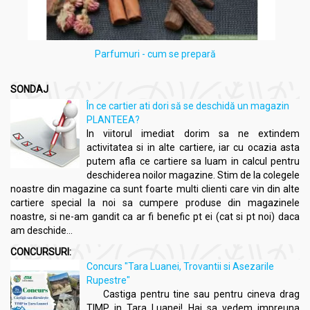
Parfumuri - cum se prepară
SONDAJ
În ce cartier ati dori să se deschidă un magazin
PLANTEEA?
In viitorul imediat dorim sa ne extindem
activitatea si in alte cartiere, iar cu ocazia asta
putem afla ce cartiere sa luam in calcul pentru
deschiderea noilor magazine. Stim de la colegele
noastre din magazine ca sunt foarte multi clienti care vin din alte
cartiere special la noi sa cumpere produse din magazinele
noastre, si ne-am gandit ca ar fi benefic pt ei (cat si pt noi) daca
am deschide...
CONCURSURI:
Concurs "Tara Luanei, Trovantii si Asezarile
Rupestre"
Castiga pentru tine sau pentru cineva drag
TIMP in Tara Luanei! Hai sa vedem impreuna