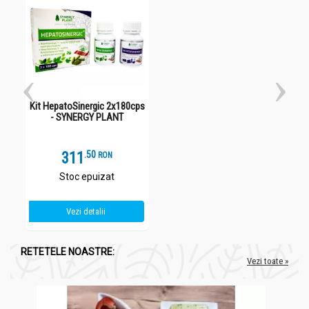
Kit HepatoSinergic 2x180cps
- SYNERGY PLANT
311
.
5
RON
Stoc epuizat
Vezi detalii
RETETELE NOASTRE:
Vezi toate »