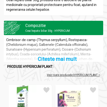
Ceai hepato biliar 30g, produsul este o asociere de plante
medicinale cu proprietati protectoare pentru ficat, ajutand in
regenerarea celulei hepatice.
Compozitie
Ceai hepato biliar 30g - HYPERICUM
Cimbrisor-de-camp-(Thymus serpyllum), Rostopasca-
(Chelidonium majus), Galbenele-(Calendula officinalis),
Sunatoare-(Hypericum perforatum), Cicoare-(Cichorium
intybus), Coada-soricelului-(Achillea millefolium), Menta-
Citeste mai mult
(Mentha piperita), Schinel-(Cnicus benedictus), Lichen-de-
piatra-(Cetraria islandica).
PRODUSE HYPERICUM PLANT:
Vezi toate produsele HYPERICUM PLANT >
Recomandari
Ceai hepato biliar 30g - HYPERICUM
Se administreaza ca adjuvant in: dischinezie biliara, hepatite,
insuficienta biliara, colecistita, ciroza hepatica, litiaza biliara.
Rol coleretic-colagog, antispastic, decongestiv, antiseptic,