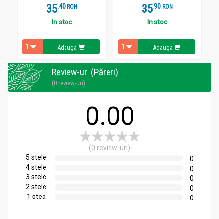
35
.
4
35
.
9
RON
RON
In stoc
In stoc
Adauga
Adauga
Review-uri (Păreri)
(0 review-uri)
0.00
(0 review-uri)
5 stele
0
4 stele
0
3 stele
0
2 stele
0
1 stea
0