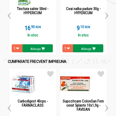
antiinflamator.
Tinctura salvie 50ml -
Ceai nalba padure 30g -
HYPERICUM
HYPERICUM
Administrare
16
.
9
9
.
1
Ceai hepato biliar 30g - HYPERICUM
RON
RON
In stoc
In stoc
Intern – infuzie din 1-2 lingurite planta (1-2 plicuri) la 200 ml
apa fierbinte. Se beau 3 cani de ceai pe zi, primul se consuma
dimineata pe stomacul gol.
Adauga
Adauga
CUMPARATE FRECVENT IMPREUNA:
Carbodigest 40cps -
Supozitoare ColonSan Fem
Cre
FARMACLASS
cerat 5plante 10x1,9g -
FAVISAN