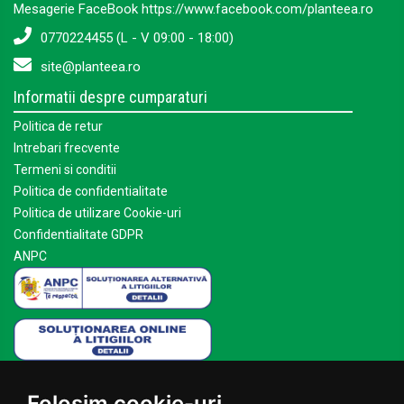
Mesagerie FaceBook https://www.facebook.com/planteea.ro
0770224455 (L - V 09:00 - 18:00)
site@planteea.ro
Informatii despre cumparaturi
Politica de retur
Intrebari frecvente
Termeni si conditii
Politica de confidentialitate
Politica de utilizare Cookie-uri
Confidentialitate GDPR
ANPC
Mai multe despre Planteea
Folosim cookie-uri