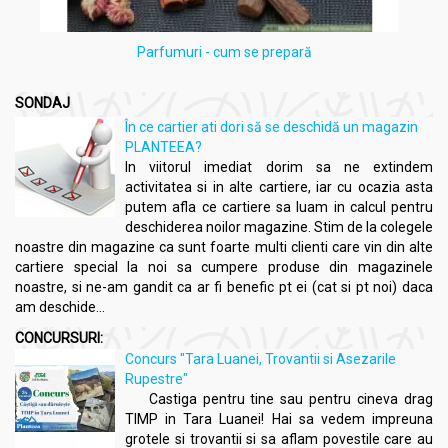
Parfumuri - cum se prepară
SONDAJ
În ce cartier ati dori să se deschidă un magazin
PLANTEEA?
In viitorul imediat dorim sa ne extindem
activitatea si in alte cartiere, iar cu ocazia asta
putem afla ce cartiere sa luam in calcul pentru
deschiderea noilor magazine. Stim de la colegele
noastre din magazine ca sunt foarte multi clienti care vin din alte
cartiere special la noi sa cumpere produse din magazinele
noastre, si ne-am gandit ca ar fi benefic pt ei (cat si pt noi) daca
am deschide...
CONCURSURI:
Concurs "Tara Luanei, Trovantii si Asezarile
Rupestre"
Castiga pentru tine sau pentru cineva drag
TIMP in Tara Luanei! Hai sa vedem impreuna
grotele si trovantii si sa aflam povestile care au