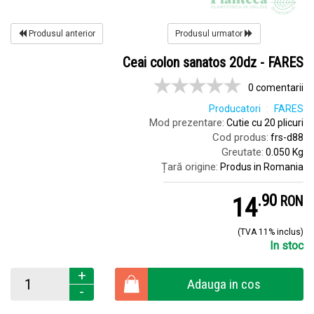
Produsul anterior
Produsul urmator
Ceai colon sanatos 20dz - FARES
0 comentarii
Producatori
FARES
Mod prezentare:
Cutie cu 20 plicuri
Cod produs:
frs-d88
Greutate:
0.050 Kg
Țară origine:
Produs in Romania
.
9
14
RON
(TVA 11% inclus)
In stoc
+
Adauga in cos
-