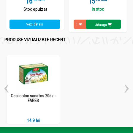
16
15
Stoc epuizat
In stoc
Vezi detalii
Adauga
PRODUSE VIZUALIZATE RECENT:
Ceai colon sanatos 20dz -
FARES
14.9 lei