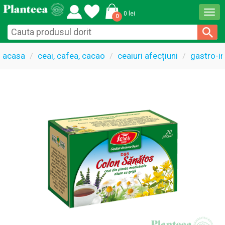
Togg
0 lei
0
navi
acasa
ceai, cafea, cacao
ceaiuri afecțiuni
gastro-in