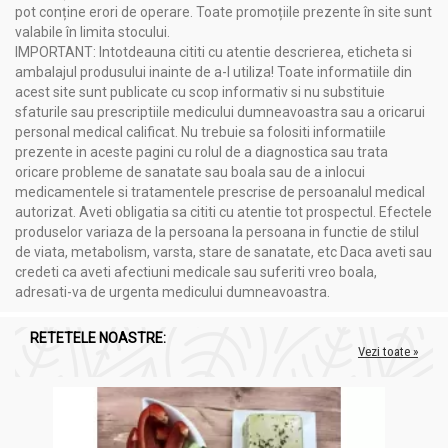
pot conține erori de operare. Toate promoțiile prezente în site sunt
valabile în limita stocului.
IMPORTANT: Intotdeauna cititi cu atentie descrierea, eticheta si
ambalajul produsului inainte de a-l utiliza! Toate informatiile din
acest site sunt publicate cu scop informativ si nu substituie
sfaturile sau prescriptiile medicului dumneavoastra sau a oricarui
personal medical calificat. Nu trebuie sa folositi informatiile
prezente in aceste pagini cu rolul de a diagnostica sau trata
oricare probleme de sanatate sau boala sau de a inlocui
medicamentele si tratamentele prescrise de persoanalul medical
autorizat. Aveti obligatia sa cititi cu atentie tot prospectul. Efectele
produselor variaza de la persoana la persoana in functie de stilul
de viata, metabolism, varsta, stare de sanatate, etc Daca aveti sau
credeti ca aveti afectiuni medicale sau suferiti vreo boala,
adresati-va de urgenta medicului dumneavoastra.
RETETELE NOASTRE:
Vezi toate »