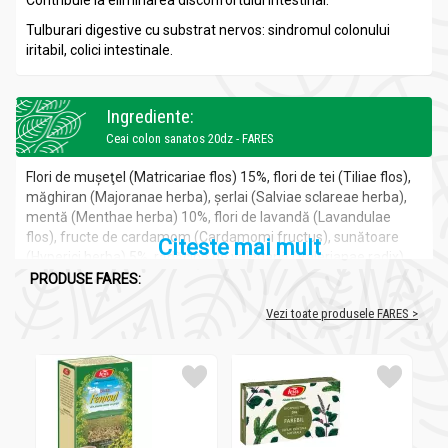
Contribuie la eliminarea disconfortului intestinal.
Tulburari digestive cu substrat nervos: sindromul colonului
iritabil, colici intestinale.
Ingrediente:
Ceai colon sanatos 20dz - FARES
Flori de muşeţel (Matricariae flos) 15%, flori de tei (Tiliae flos),
măghiran (Majoranae herba), şerlai (Salviae sclareae herba),
mentă (Menthae herba) 10%, flori de lavandă (Lavandulae
flos), fructe de cardamom (Cardamomi fructus), sunătoare
Citeste mai mult
(Hyperici herba) 5%, rădăcină de valeriană (Valerianae radix).
PRODUSE FARES:
Vezi toate produsele FARES >
Beneficii:
Ceai colon sanatos 20dz - FARES
Plantele din compozitia acestui ceai au atat proprietati
calmante, sedative, cat si stomahice (stimuleaza secretia
sucurilor gastro-intestinale), antidiareice, antispastice si
carminative (ajută eliminarea gazelor intestinale) prin uleiuri