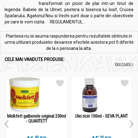
transformat un picior de plai intr-un tinut de
legenda. Babele de la Ulmet, pestera si biserica lui Iosif, Crucea
Spatarului, Agatonul Nou si Vechi sunt doar o parte din obiectivele
pe care le vom vizita. REGULAMENTUL...
Planteea nu isi asuma raspunderea pentru rezultatele obtinute in
urma utilizarii produselor deoarece efectele acestora pot fi diferite
de la o persoana la alta.
CELE MAI VANDUTE PRODUSE:
Vezi toate >
Melkfett galbenele original 250ml
Ulei ricin 100ml - SEVA PLANT
- QUARTETT
.
4
.
2
RON
RON