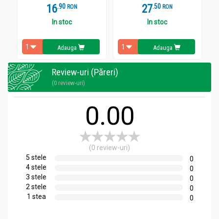
16
.
9
27
.
5
RON
RON
In stoc
In stoc
Adauga
Adauga
Review-uri (Păreri)
(0 review-uri)
0.00
(0 review-uri)
5 stele
0
4 stele
0
3 stele
0
2 stele
0
1 stea
0