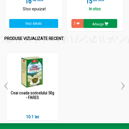
16
15
Stoc epuizat
In stoc
Vezi detalii
Adauga
PRODUSE VIZUALIZATE RECENT:
Ceai coada soricelului 50g
- FARES
10.1 lei