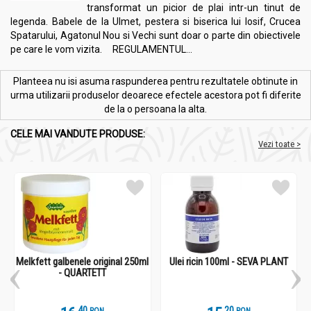
transformat un picior de plai intr-un tinut de
legenda. Babele de la Ulmet, pestera si biserica lui Iosif, Crucea
Spatarului, Agatonul Nou si Vechi sunt doar o parte din obiectivele
pe care le vom vizita. REGULAMENTUL...
Planteea nu isi asuma raspunderea pentru rezultatele obtinute in
urma utilizarii produselor deoarece efectele acestora pot fi diferite
de la o persoana la alta.
CELE MAI VANDUTE PRODUSE:
Vezi toate >
Melkfett galbenele original 250ml
Ulei ricin 100ml - SEVA PLANT
- QUARTETT
.
4
.
2
RON
RON