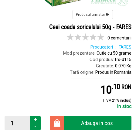
Produsul urmator
Ceai coada soricelului 50g - FARES
0 comentarii
Producatori
FARES
Mod prezentare:
Cutie cu 50 grame
Cod produs:
frs-d115
Greutate:
0.070 Kg
Țară origine:
Produs in Romania
.
1
10
RON
(TVA 21% inclus)
In stoc
+
Adauga in cos
-