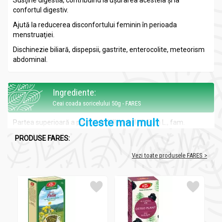
Susţine digestia, contribuind la uşurarea acesteia şi la
confortul digestiv.
Ajută la reducerea disconfortului feminin în perioada
menstruaţiei.
Dischinezie biliară, dispepsii, gastrite, enterocolite, meteorism
abdominal.
Ingrediente:
Ceai coada soricelului 50g - FARES
Citeste mai mult
Partea superioară a plantei Achillea millefolium L., fam.
Asteraceae, care conţine ulei volatil, principii amare,
PRODUSE FARES:
flavonoide, alcaloizi, steroli, tanin.
Vezi toate produsele FARES >
Beneficii:
Ceai coada soricelului 50g - FARES
Antiseptic, coleretic-colagog (stimulează secreţia şi eliminarea
bilei), antispastic, astringent; antiinflamator; cicatrizant,