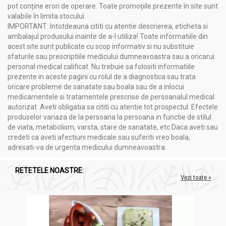
pot conține erori de operare. Toate promoțiile prezente în site sunt
valabile în limita stocului.
IMPORTANT: Intotdeauna cititi cu atentie descrierea, eticheta si
ambalajul produsului inainte de a-l utiliza! Toate informatiile din
acest site sunt publicate cu scop informativ si nu substituie
sfaturile sau prescriptiile medicului dumneavoastra sau a oricarui
personal medical calificat. Nu trebuie sa folositi informatiile
prezente in aceste pagini cu rolul de a diagnostica sau trata
oricare probleme de sanatate sau boala sau de a inlocui
medicamentele si tratamentele prescrise de persoanalul medical
autorizat. Aveti obligatia sa cititi cu atentie tot prospectul. Efectele
produselor variaza de la persoana la persoana in functie de stilul
de viata, metabolism, varsta, stare de sanatate, etc Daca aveti sau
credeti ca aveti afectiuni medicale sau suferiti vreo boala,
adresati-va de urgenta medicului dumneavoastra.
RETETELE NOASTRE:
Vezi toate »