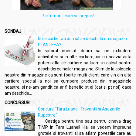
Parfumuri - cum se prepară
SONDAJ
În ce cartier ati dori să se deschidă un magazin
PLANTEEA?
In viitorul imediat dorim sa ne extindem
activitatea si in alte cartiere, iar cu ocazia asta
putem afla ce cartiere sa luam in calcul pentru
deschiderea noilor magazine. Stim de la colegele
noastre din magazine ca sunt foarte multi clienti care vin din alte
cartiere special la noi sa cumpere produse din magazinele
noastre, si ne-am gandit ca ar fi benefic pt ei (cat si pt noi) daca
am deschide...
CONCURSURI:
Concurs "Tara Luanei, Trovantii si Asezarile
Rupestre"
Castiga pentru tine sau pentru cineva drag
TIMP in Tara Luanei! Hai sa vedem impreuna
grotele si trovantii si sa aflam povestile care au