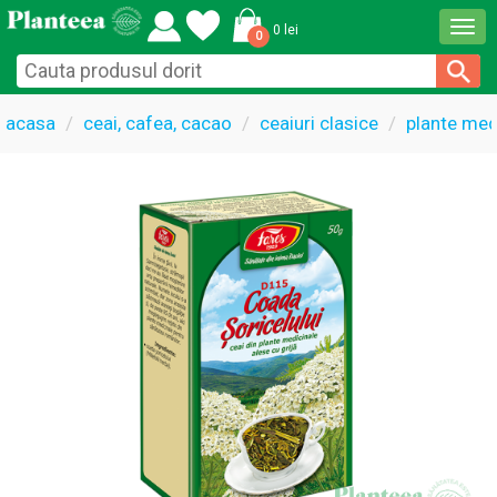
Togg
0 lei
0
navi
acasa
ceai, cafea, cacao
ceaiuri clasice
plante med