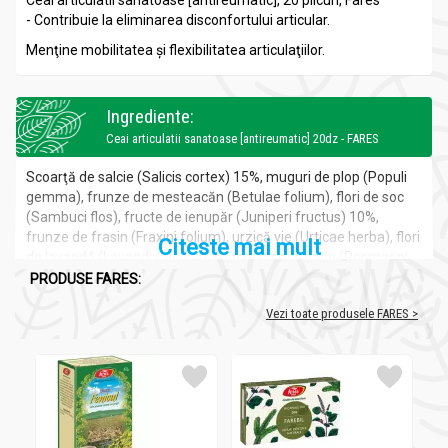
Ceai articulatii sanatoase [antireumatic], 20 plicuri, Fares
- Contribuie la eliminarea disconfortului articular.
Menţine mobilitatea şi flexibilitatea articulaţiilor.
Ingrediente:
Ceai articulatii sanatoase [antireumatic] 20dz - FARES
Scoarţă de salcie (Salicis cortex) 15%, muguri de plop (Populi
gemma), frunze de mesteacăn (Betulae folium), flori de soc
(Sambuci flos), fructe de ienupăr (Juniperi fructus) 10%,
frunze de frasin (Fraxini folium), urzică vie (Urticae herba), flori
Citeste mai mult
de lavandă (Lavandulae flos), frunze de rozmarin (Rosmarini
folium).
PRODUSE FARES:
Vezi toate produsele FARES >
Beneficii:
Ceai articulatii sanatoase [antireumatic] 20dz - FARES
– Susţine sănătatea articulaţiilor.
– Ajută la reducerea disconfortului articular.