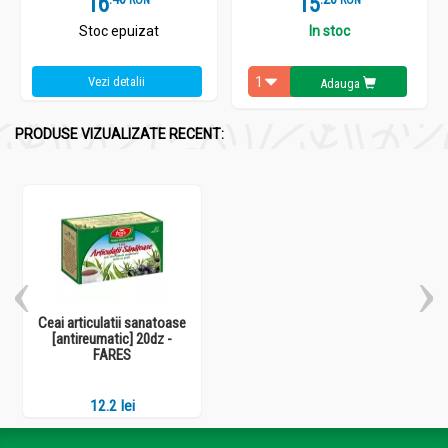
16
15
Stoc epuizat
In stoc
Vezi detalii
Adauga
PRODUSE VIZUALIZATE RECENT:
Ceai articulatii sanatoase
[antireumatic] 20dz -
FARES
12.2 lei