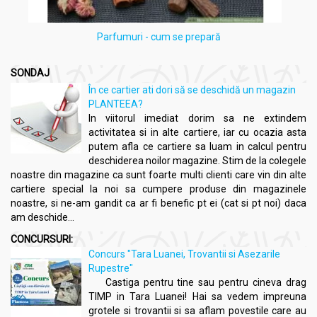
Parfumuri - cum se prepară
SONDAJ
În ce cartier ati dori să se deschidă un magazin
PLANTEEA?
In viitorul imediat dorim sa ne extindem
activitatea si in alte cartiere, iar cu ocazia asta
putem afla ce cartiere sa luam in calcul pentru
deschiderea noilor magazine. Stim de la colegele
noastre din magazine ca sunt foarte multi clienti care vin din alte
cartiere special la noi sa cumpere produse din magazinele
noastre, si ne-am gandit ca ar fi benefic pt ei (cat si pt noi) daca
am deschide...
CONCURSURI:
Concurs "Tara Luanei, Trovantii si Asezarile
Rupestre"
Castiga pentru tine sau pentru cineva drag
TIMP in Tara Luanei! Hai sa vedem impreuna
grotele si trovantii si sa aflam povestile care au