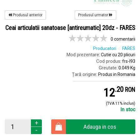
Produsul anterior
Produsul urmator
Ceai articulatii sanatoase [antireumatic] 20dz - FARES
0 comentarii
Producatori
FARES
Mod prezentare:
Cutie cu 20 plicuri
Cod produs:
frs-l93
Greutate:
0.049 Kg
Țară origine:
Produs in Romania
.
2
12
RON
(TVA 11% inclus)
In stoc
+
Adauga in cos
-