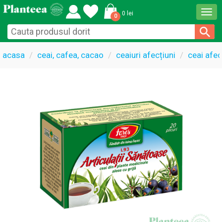
Togg
0 lei
0
navi
acasa
ceai, cafea, cacao
ceaiuri afecțiuni
ceai afec