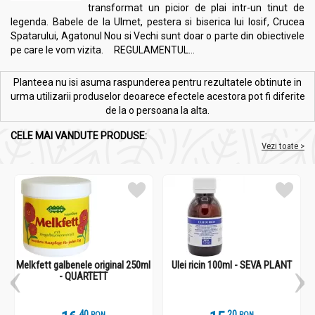
transformat un picior de plai intr-un tinut de
legenda. Babele de la Ulmet, pestera si biserica lui Iosif, Crucea
Spatarului, Agatonul Nou si Vechi sunt doar o parte din obiectivele
pe care le vom vizita. REGULAMENTUL...
Planteea nu isi asuma raspunderea pentru rezultatele obtinute in
urma utilizarii produselor deoarece efectele acestora pot fi diferite
de la o persoana la alta.
CELE MAI VANDUTE PRODUSE:
Vezi toate >
Melkfett galbenele original 250ml
Ulei ricin 100ml - SEVA PLANT
- QUARTETT
.
4
.
2
RON
RON