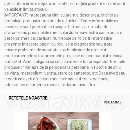
pot conține erori de operare. Toate promoțiile prezente în site sunt
valabile în limita stocului.
IMPORTANT: Intotdeauna cititi cu atentie descrierea, eticheta si
ambalajul produsului inainte de a-l utiliza! Toate informatiile din
acest site sunt publicate cu scop informativ si nu substituie
sfaturile sau prescriptiile medicului dumneavoastra sau a oricarui
personal medical calificat. Nu trebuie sa folositi informatiile
prezente in aceste pagini cu rolul de a diagnostica sau trata
oricare probleme de sanatate sau boala sau de a inlocui
medicamentele si tratamentele prescrise de persoanalul medical
autorizat. Aveti obligatia sa cititi cu atentie tot prospectul. Efectele
produselor variaza de la persoana la persoana in functie de stilul
de viata, metabolism, varsta, stare de sanatate, etc Daca aveti sau
credeti ca aveti afectiuni medicale sau suferiti vreo boala,
adresati-va de urgenta medicului dumneavoastra.
RETETELE NOASTRE:
Vezi toate »