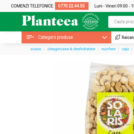
COMENZI TELEFONICE:
0770.22.44.55
Luni - Vineri 09:00 - 
Categorii produse
Raioan
acasa
oleaginoase & deshidratate
nucifere
caju