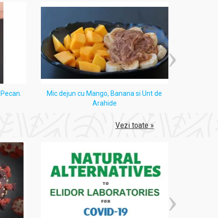
i Pecan.
Mic dejun cu Mango, Banana si Unt de
Tort
Arahide
Vezi toate »