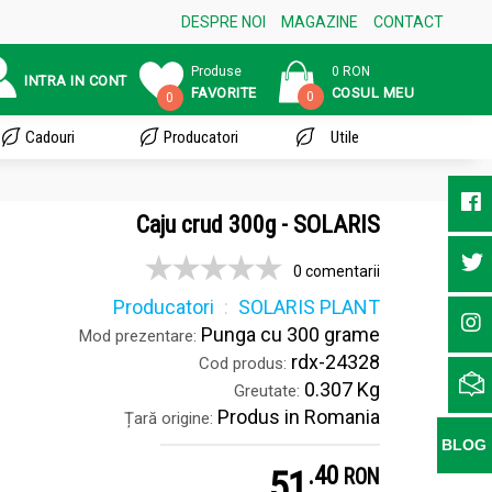
DESPRE NOI
MAGAZINE
CONTACT
Produse
0 RON
INTRA IN CONT
FAVORITE
COSUL MEU
0
0
Cadouri
Producatori
Utile
Caju crud 300g - SOLARIS
0 comentarii
Producatori
SOLARIS PLANT
Punga cu 300 grame
Mod prezentare:
rdx-24328
Cod produs:
0.307 Kg
Greutate:
Produs in Romania
Țară origine:
BLOG
.
4
51
RON