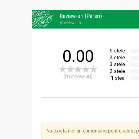
Review-uri (Păreri)
(0 review-uri)
0.00
5 stele
4 stele
3 stele
2 stele
(0 review-uri)
1 stea
Nu exista nici un comentariu pentru acest 