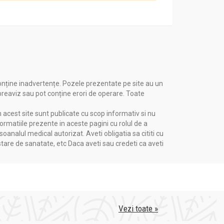
onține inadvertențe. Pozele prezentate pe site au un
 preaviz sau pot conține erori de operare. Toate
n acest site sunt publicate cu scop informativ si nu
formatiile prezente in aceste pagini cu rolul de a
nalul medical autorizat. Aveti obligatia sa cititi cu
stare de sanatate, etc Daca aveti sau credeti ca aveti
Vezi toate »