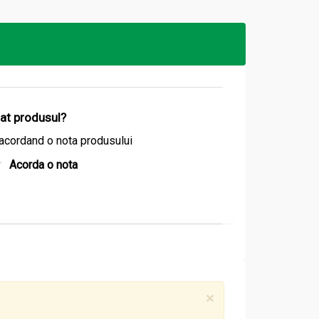
izat produsul?
acordand o nota produsului
Acorda o nota
×