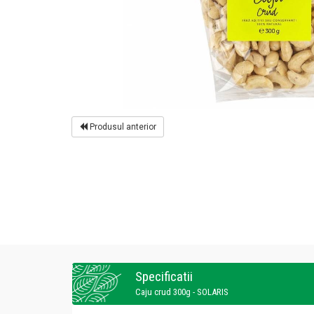
Produsul anterior
Specificatii
Caju crud 300g - SOLARIS