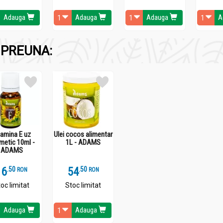
Adauga
Adauga
Adauga
A
PREUNA:
eaza faina din cereale, mustar, soia, nuci , alune, seminte de sus
tamina E uz
Ulei cocos alimentar
metic 10ml -
1L - ADAMS
ADAMS
16
.
5
54
.
5
RON
RON
 bune in diverse preparate raw vegan, mai ales la pregatirea crem
oc limitat
Stoc limitat
umite tipuri de branzeturi raw vegane cu mirodenii, verdeata si u
Adauga
Adauga