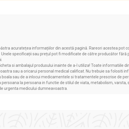
ăstra acuratețea informațiilor din acestă pagină. Rareori acestea pot c
. Unele specificații sau prețul pot fi modificate de către producător fără
i.
heta si ambalajul produsului inainte de a-l utiliza! Toate informatiile di
astra sau a oricarui personal medical calificat. Nu trebuie sa folositi in
boala sau de a inlocui medicamentele si tratamentele prescrise de persoa
a persoana la persoana in functie de stilul de viata, metabolism, varsta, 
a de urgenta medicului dumneavoastra.