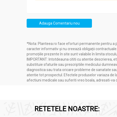
Adauga Comentariu nou
*Nota: Planteea.ro face eforturi permanente pentru a p
caracter informativ și nu creează obligații contractuale
promoțiile prezente în site sunt valabile în limita stoculu
IMPORTANT: Intotdeauna cititi cu atentie descrierea, etic
substituie sfaturile sau prescriptiile medicului dumneavo
diagnostica sau trata oricare probleme de sanatate sau 
atentie tot prospectul. Efectele produselor variaza de l
afectiuni medicale sau suferiti vreo boala, adresati-v
RETETELE NOASTRE: