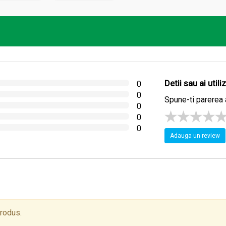
Detii sau ai util
0
0
Spune-ti parerea 
0
0
0
Adauga un review
produs.