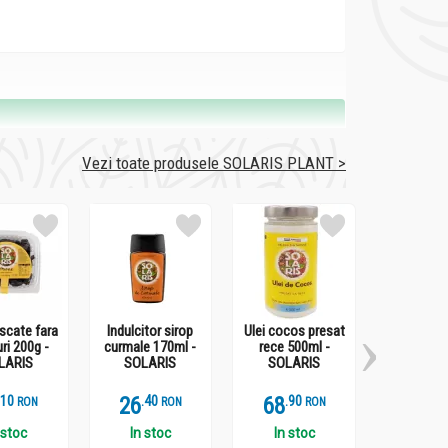
Vezi toate produsele SOLARIS PLANT >
scate fara
Indulcitor sirop
Ulei cocos presat
Cafeluta 
ri 200g -
curmale 170ml -
rece 500ml -
cicoare 100
LARIS
SOLARIS
SOLARIS
100g - S
emul osos si dantura este recomandat prin
.
1
26
.
4
68
.
9
29
.
9
RON
RON
RON
 stoc
In stoc
In stoc
In st