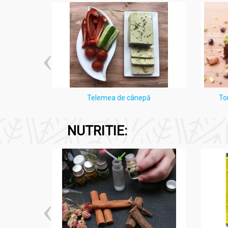
i Lămâie
Telemea de cânepă
To
NUTRITIE: