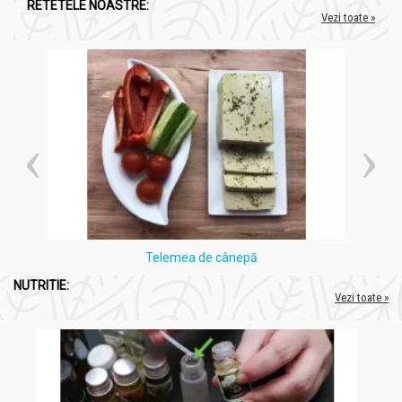
RETETELE NOASTRE:
Vezi toate »
Precauții, atenționări și sfaturi:
BoneFactor [MSM Glucozamina Condroitina] 60cps -
ADAMS SUPPLEMENTS
BoneFactor este un supliment alimentar și nu ar trebui
să fie utilizat ca substitut pentru o dietă variată și
echilibrată.
Asigurați-vă că nu depășiți doza zilnică recomandată a
acestui supliment.
În cazul în care sunteți gravidă sau alăptați, este esențial
să consultați medicul înainte de a începe utilizarea
acestui produs pentru a evalua siguranța și beneficiile
Telemea de cânepă
potențiale pentru dvs. și pentru copilul dumneavoastră.
NUTRITIE:
Vezi toate »
Administrare
BoneFactor [MSM Glucozamina Condroitina] 60cps -
ADAMS SUPPLEMENTS
Administrați 2-6 capsule pe zi. cu suficientă apă.