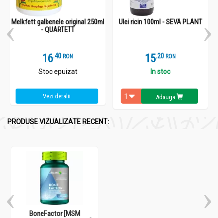
Melkfett galbenele original 250ml
Ulei ricin 100ml - SEVA PLANT
- QUARTETT
16
.
4
15
.
2
RON
RON
Stoc epuizat
In stoc
Vezi detalii
Adauga
PRODUSE VIZUALIZATE RECENT:
BoneFactor [MSM