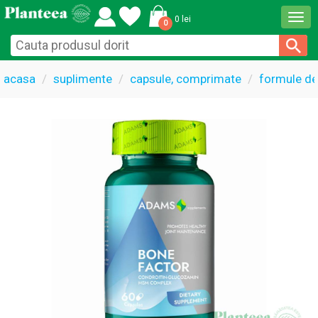
Togg
0 lei
0
navi
acasa
suplimente
capsule, comprimate
formule de