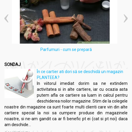
Este recomandat să luați capsulele după masă pentru o
mai bună absorbție.
Este recomandat folosirea produsului pe o perioada de
3 luni consecutiv si repetarea acesteia de 2-3 ori pe an..
Parfumuri - cum se prepară
SONDAJ
În ce cartier ati dori să se deschidă un magazin
PLANTEEA?
In viitorul imediat dorim sa ne extindem
activitatea si in alte cartiere, iar cu ocazia asta
putem afla ce cartiere sa luam in calcul pentru
deschiderea noilor magazine. Stim de la colegele
noastre din magazine ca sunt foarte multi clienti care vin din alte
cartiere special la noi sa cumpere produse din magazinele
noastre, si ne-am gandit ca ar fi benefic pt ei (cat si pt noi) daca
am deschide...