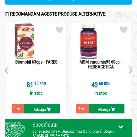
ITI RECOMANDAM ACESTE PRODUSE ALTERNATIVE:
Biomobil 63cps - FARES
MSM curcumin95 60cp -
HERBAGETICA
81
.
1
43
.
6
RON
RON
In stoc
In stoc
Adauga
Adauga
Specificatii
BoneFactor [MSM Glucozamina Condroitina] 60cps -
ADAMS SUPPLEMENTS