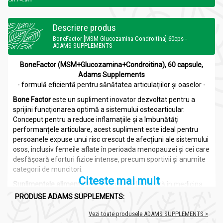
Descriere produs
BoneFactor [MSM Glucozamina Condroitina] 60cps -
ADAMS SUPPLEMENTS
BoneFactor (MSM+Glucozamina+Condroitina), 60 capsule,
Adams Supplements
- formulă eficientă pentru sănătatea articulațiilor și oaselor -
Bone Factor
este un supliment inovator dezvoltat pentru a
sprijini funcționarea optimă a sistemului osteoarticular.
Conceput pentru a reduce inflamațiile și a îmbunătăți
performanțele articulare, acest supliment este ideal pentru
persoanele expuse unui risc crescut de afecțiuni ale sistemului
osos, inclusiv femeile aflate în perioada menopauzei și cei care
desfășoară eforturi fizice intense, precum sportivii și anumite
categorii de muncitori.
Citeste mai mult
Suplimentele alimentare
au o istorie îndelungată în medicina
tradițională și modernă. Ele sunt utilizate pentru a completa
PRODUSE ADAMS SUPPLEMENTS:
dieta și pentru a furniza substanțe nutritive esențiale care pot
lipsi în alimentația zilnică. Studiile au arătat că suplimentele
Vezi toate produsele ADAMS SUPPLEMENTS >