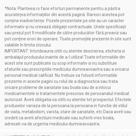
*Nota: Planteea.ro face eforturi permanente pentru a păstra
Acțiuni și Recomandări:
acuratețea informațiilor din acestă pagină. Rareori acestea pot
BoneFactor [MSM Glucozamina Condroitina] 60cps -
conține inadvertențe. Pozele prezentate pe site au un caracter
ADAMS SUPPLEMENTS
informativ și nu creează obligații contractuale. Unele specificații
sau prețul pot fi modificate de către producător fără preaviz sau
Beneficii
:
pot conține erori de operare. Toate promoțiile prezente în site sunt
Îmbunătățirea funcției articulare
valabile în limita stocului.
Reducerea inflamațiilor articulare
IMPORTANT: Intotdeauna cititi cu atentie descrierea, eticheta si
Refacerea și întărirea cartilajului articular
ambalajul produsului inainte de a-l utiliza! Toate informatiile din
Diminuarea durerilor asociate osteoartritei
acest site sunt publicate cu scop informativ si nu substituie
Promovarea mobilității articulare
sfaturile sau prescriptiile medicului dumneavoastra sau a oricarui
Consolidarea oaselor
personal medical calificat. Nu trebuie sa folositi informatiile
Efect antiinflamator
prezente in aceste pagini cu rolul de a diagnostica sau trata
oricare probleme de sanatate sau boala sau de a inlocui
Indicații
:
medicamentele si tratamentele prescrise de persoanalul medical
Menținerea sănătății și funcționalității sistemului
autorizat. Aveti obligatia sa cititi cu atentie tot prospectul. Efectele
osteoarticular
produselor variaza de la persoana la persoana in functie de stilul
Susținerea persoanelor afectate de osteoartrită
de viata, metabolism, varsta, stare de sanatate, etc Daca aveti sau
Îmbunătățirea mobilității articulațiilor
credeti ca aveti afectiuni medicale sau suferiti vreo boala,
Sprijinirea femeilor aflate în perioada menopauzei
adresati-va de urgenta medicului dumneavoastra.
Pentru sportivi și persoane active care suprasolicită
sistemul osteoarticular.