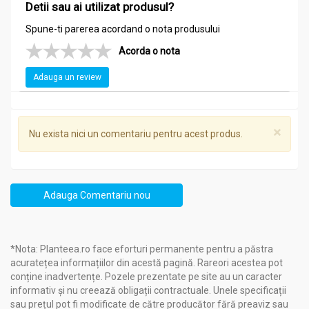
Detii sau ai utilizat produsul?
Spune-ti parerea acordand o nota produsului
Acorda o nota
Adauga un review
×
Nu exista nici un comentariu pentru acest produs.
Adauga Comentariu nou
*Nota: Planteea.ro face eforturi permanente pentru a păstra
acuratețea informațiilor din acestă pagină. Rareori acestea pot
conține inadvertențe. Pozele prezentate pe site au un caracter
informativ și nu creează obligații contractuale. Unele specificații
sau prețul pot fi modificate de către producător fără preaviz sau