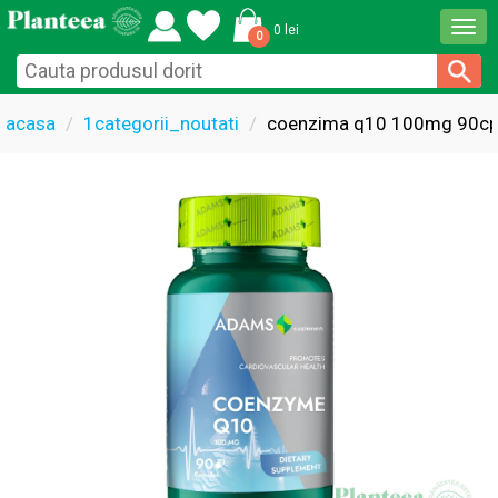
Togg
0 lei
0
navi
acasa
1categorii_noutati
coenzima q10 100mg 90cp