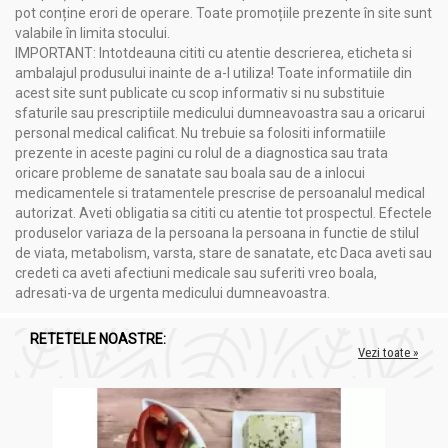
pot conține erori de operare. Toate promoțiile prezente în site sunt
valabile în limita stocului.
IMPORTANT: Intotdeauna cititi cu atentie descrierea, eticheta si
Compozitie
ambalajul produsului inainte de a-l utiliza! Toate informatiile din
acest site sunt publicate cu scop informativ si nu substituie
Coenzima Q10 100mg 90cps - ADAMS SUPPLEMENTS
sfaturile sau prescriptiile medicului dumneavoastra sau a oricarui
personal medical calificat. Nu trebuie sa folositi informatiile
Ingrediente
Cantitate
prezente in aceste pagini cu rolul de a diagnostica sau trata
Coenzima Q10
100.00
mg
oricare probleme de sanatate sau boala sau de a inlocui
medicamentele si tratamentele prescrise de persoanalul medical
Recomandari
autorizat. Aveti obligatia sa cititi cu atentie tot prospectul. Efectele
produselor variaza de la persoana la persoana in functie de stilul
Coenzima Q10 100mg 90cps - ADAMS SUPPLEMENTS
de viata, metabolism, varsta, stare de sanatate, etc Daca aveti sau
credeti ca aveti afectiuni medicale sau suferiti vreo boala,
Sprijină sănătatea inimii.
adresati-va de urgenta medicului dumneavoastra.
Îmbunătățește nivelul de energie.
Acționează ca antioxidant.
Susține funcția imunitară.
RETETELE NOASTRE:
Vezi toate »
Contribuie la metabolism.
Promovează vitalitatea și tinerețea pielii.
Contraindicatii