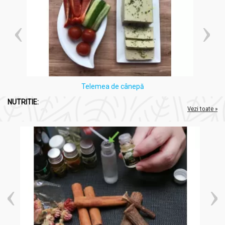
Coenzima Q10 100mg 90cps - ADAMS SUPPLEMENTS
Suplimentele alimentare nu inlocuiesc o dieta variata si
echilibrata si un mod de viata sanato.
A nu se depasi doza recomandata pentru consumul
zilnic.
Consultati medicul inainte de a folosi acest produs, in
cazul in care sunteti insarcinata sau daca alaptati.
Telemea de cânepă
NUTRITIE:
Vezi toate »
Administrare
Coenzima Q10 100mg 90cps - ADAMS SUPPLEMENTS
Doza recomandată:
1 capsulă pe zi.