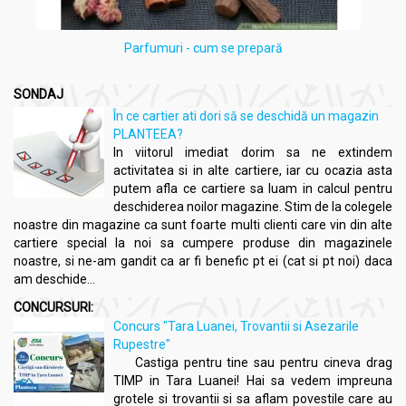
Parfumuri - cum se prepară
SONDAJ
În ce cartier ati dori să se deschidă un magazin
PLANTEEA?
In viitorul imediat dorim sa ne extindem
activitatea si in alte cartiere, iar cu ocazia asta
putem afla ce cartiere sa luam in calcul pentru
deschiderea noilor magazine. Stim de la colegele
noastre din magazine ca sunt foarte multi clienti care vin din alte
cartiere special la noi sa cumpere produse din magazinele
noastre, si ne-am gandit ca ar fi benefic pt ei (cat si pt noi) daca
am deschide...
CONCURSURI:
Concurs "Tara Luanei, Trovantii si Asezarile
Rupestre"
Castiga pentru tine sau pentru cineva drag
TIMP in Tara Luanei! Hai sa vedem impreuna
grotele si trovantii si sa aflam povestile care au