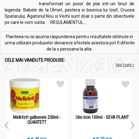
transformat un picior de plai intr-un tinut de
legenda. Babele de la Ulmet, pestera si biserica lui Iosif, Crucea
Spatarului, Agatonul Nou si Vechi sunt doar o parte din obiectivele
pe care le vom vizita. REGULAMENTUL...
Planteea nu isi asuma raspunderea pentru rezultatele obtinute in
urma utilizarii produselor deoarece efectele acestora pot fi diferite
de la o persoana la alta.
CELE MAI VANDUTE PRODUSE:
Vezi toate >
Melkfett galbenele 250ml -
Ulei ricin 100ml - SEVA PLANT
QUARTETT
.
4
.
2