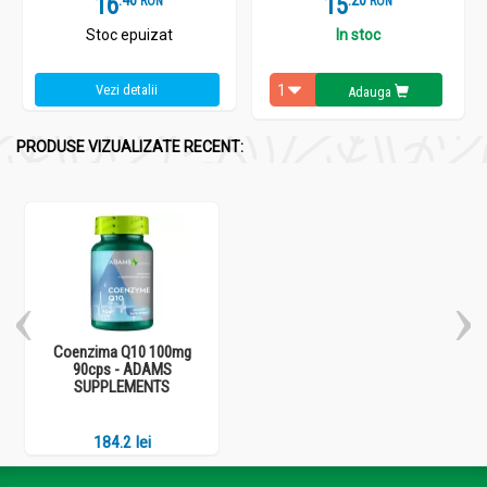
16
15
RON
RON
Stoc epuizat
In stoc
Vezi detalii
Adauga
PRODUSE VIZUALIZATE RECENT:
Coenzima Q10 100mg
90cps - ADAMS
SUPPLEMENTS
184.2 lei