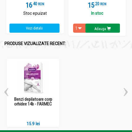
16
.
4
15
.
2
RON
RON
Stoc epuizat
In stoc
Vezi detalii
Adauga
PRODUSE VIZUALIZATE RECENT:
Benzi depilatoare corp
orhidee 14b - FARMEC
15.9 lei