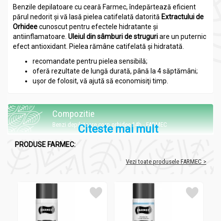
Benzile depilatoare cu ceară Farmec, îndepărtează eficient
părul nedorit şi vă lasă pielea catifelată datorită
Extractului de
Orhidee
cunoscut pentru efectele hidratante şi
antiinflamatoare.
Uleiul din sâmburi de struguri
are un puternic
efect antioxidant. Pielea rămâne catifelată și hidratată.
recomandate pentru pielea sensibilă;
oferă rezultate de lungă durată, până la 4 săptămâni;
uşor de folosit, vă ajută să economisiţi timp.
Compozitie
Benzi depilatoare corp orhidee 14b - FARMEC
Citeste mai mult
Pachetul conține 7 x 2 benzi depilatoare cu ceară + 2 şerveţele
PRODUSE FARMEC:
cu Aloe Vera pentru curăţarea cerii.
Vezi toate produsele FARMEC >
Recomandari
Benzi depilatoare corp orhidee 14b - FARMEC
Îndepărtează eficient părul nedorit, vă lasă pielea catifelata şi