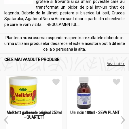
grotele si trovantii si sa aflam povestile care au
transformat un picior de plai intr-un tinut de
legenda. Babele de la Ulmet, pestera si biserica lui Iosif, Crucea
Spatarului, Agatonul Nou si Vechi sunt doar o parte din obiectivele
pe care le vom vizita. REGULAMENTUL...
Planteea nu isi asuma raspunderea pentru rezultatele obtinute in
urma utilizarii produselor deoarece efectele acestora pot fi diferite
de la o persoana la alta.
CELE MAI VANDUTE PRODUSE:
Vezi toate >
Melkfett galbenele original 250ml
Ulei ricin 100ml - SEVA PLANT
- QUARTETT