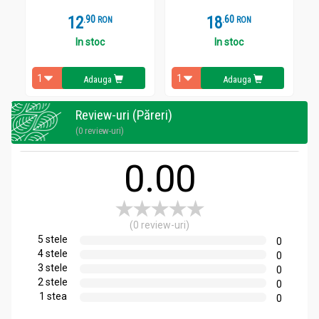
Dacă este necesar, repetaţi acţiunea. Benzile se pot
12
.
9
18
.
6
folosi maxim de 4 ori.
RON
RON
În cazul folosirii acestui produs pe zone sensibile cum ar
In stoc
In stoc
fi axila, zona inghinală sau faţă, nu depilaţi aceeaşi zonă
de două ori în aceeaşi sesiune de depilare, pentru a evita
iritarea pielii.
Adauga
Adauga
Pentru a obține o piele catifelată a buzei superioare,
aplicați în direcţia creşterii firelor de păr, apoi faceți
Review-uri (Păreri)
același lucru dar de această dată în direcţia contrară a
(0 review-uri)
acestora.
Pentru calmarea pielii, apăsaţi cu mâna sau aplicaţi o
compresă rece pe zona depilată imediat după smulgere.
0.00
Cum se curăţă resturile de ceară
:
Pentru o finisare perfectă şi o mai mare protecţie a pielii,
aplicaţi un şerveţel post-depilatoriu pentru eliminarea
(0 review-uri)
resturilor de ceară, calmarea şi catifelarea pielii.
5 stele
0
Nu eliminaţi niciodată resturile de ceară cu apă, săpun
4 stele
0
sau alcool. Dacă este necesar, eliminaţi-le cu un disc
3 stele
0
demachiant îmbibat în ulei.
2 stele
0
1 stea
Precauţii:
0