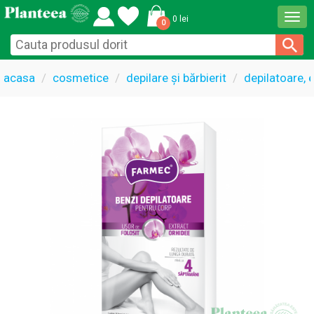
Togg
0 lei
0
navi
acasa
cosmetice
depilare și bărbierit
depilatoare, 