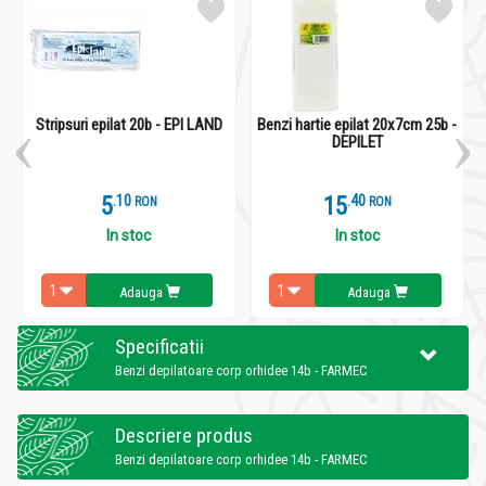
Stripsuri epilat 20b - EPI LAND
Benzi hartie epilat 20x7cm 25b -
DEPILET
5
.
1
15
.
4
RON
RON
In stoc
In stoc
Adauga
Adauga
Specificatii
Benzi depilatoare corp orhidee 14b - FARMEC
Descriere produs
Benzi depilatoare corp orhidee 14b - FARMEC