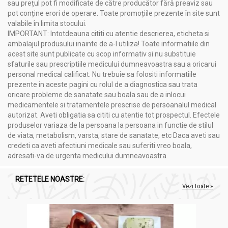
sau prețul pot fi modificate de către producător fără preaviz sau
medicului ambalajul.
pot conține erori de operare. Toate promoțiile prezente în site sunt
valabile în limita stocului.
IMPORTANT: Intotdeauna cititi cu atentie descrierea, eticheta si
ambalajul produsului inainte de a-l utiliza! Toate informatiile din
acest site sunt publicate cu scop informativ si nu substituie
sfaturile sau prescriptiile medicului dumneavoastra sau a oricarui
personal medical calificat. Nu trebuie sa folositi informatiile
prezente in aceste pagini cu rolul de a diagnostica sau trata
oricare probleme de sanatate sau boala sau de a inlocui
medicamentele si tratamentele prescrise de persoanalul medical
autorizat. Aveti obligatia sa cititi cu atentie tot prospectul. Efectele
produselor variaza de la persoana la persoana in functie de stilul
de viata, metabolism, varsta, stare de sanatate, etc Daca aveti sau
credeti ca aveti afectiuni medicale sau suferiti vreo boala,
adresati-va de urgenta medicului dumneavoastra.
RETETELE NOASTRE:
Vezi toate »