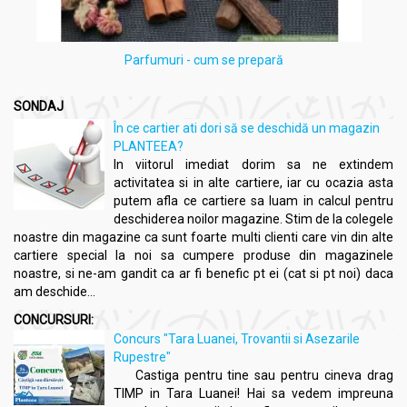
Parfumuri - cum se prepară
SONDAJ
În ce cartier ati dori să se deschidă un magazin
PLANTEEA?
In viitorul imediat dorim sa ne extindem
activitatea si in alte cartiere, iar cu ocazia asta
putem afla ce cartiere sa luam in calcul pentru
deschiderea noilor magazine. Stim de la colegele
noastre din magazine ca sunt foarte multi clienti care vin din alte
cartiere special la noi sa cumpere produse din magazinele
noastre, si ne-am gandit ca ar fi benefic pt ei (cat si pt noi) daca
am deschide...
CONCURSURI:
Concurs "Tara Luanei, Trovantii si Asezarile
Rupestre"
Castiga pentru tine sau pentru cineva drag
TIMP in Tara Luanei! Hai sa vedem impreuna