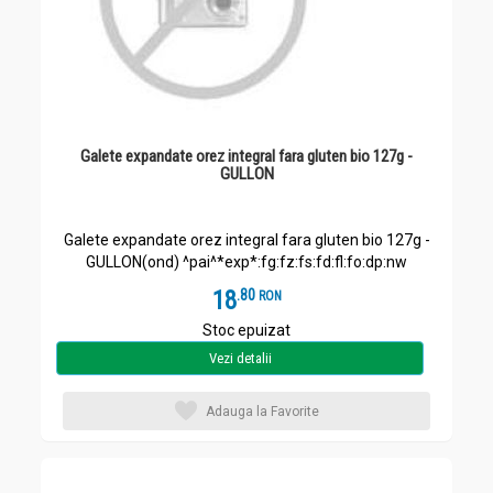
Galete expandate orez integral fara gluten bio 127g -
GULLON
Galete expandate orez integral fara gluten bio 127g -
GULLON(ond) ^pai^*exp*:fg:fz:fs:fd:fl:fo:dp:nw
18
.
8
RON
Stoc epuizat
Vezi detalii
Adauga la Favorite