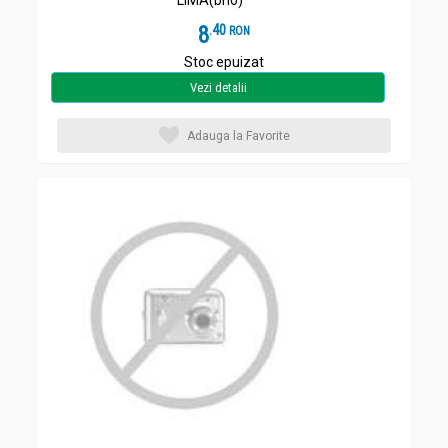
LIMA(bho) ^^**
8
.
4
RON
Stoc epuizat
Vezi detalii
Adauga la Favorite