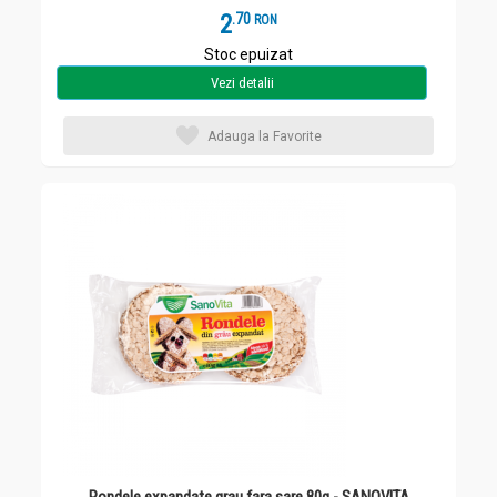
2
.
7
RON
Stoc epuizat
Vezi detalii
Adauga la Favorite