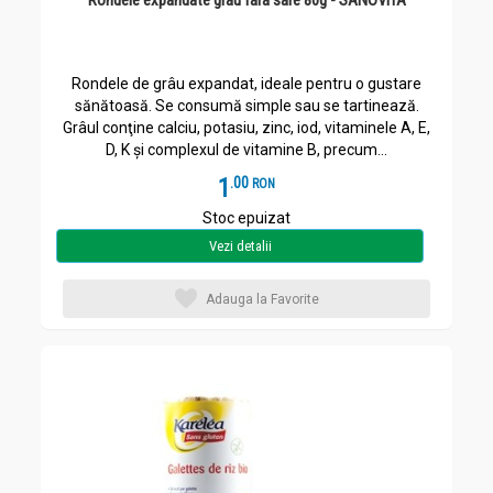
Rondele expandate grau fara sare 80g - SANOVITA
Rondele de grâu expandat, ideale pentru o gustare
sănătoasă. Se consumă simple sau se tartinează.
Grâul conţine calciu, potasiu, zinc, iod, vitaminele A, E,
D, K şi complexul de vitamine B, precum...
1
.
0
RON
Stoc epuizat
Vezi detalii
Adauga la Favorite