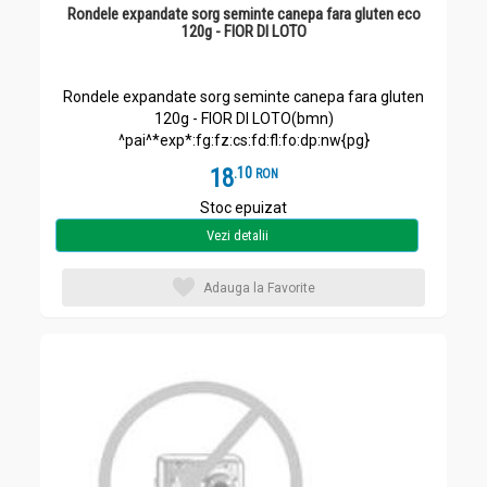
Rondele expandate sorg seminte canepa fara gluten eco
120g - FIOR DI LOTO
Rondele expandate sorg seminte canepa fara gluten
120g - FIOR DI LOTO(bmn)
^pai^*exp*:fg:fz:cs:fd:fl:fo:dp:nw{pg}
18
.
1
RON
Stoc epuizat
Vezi detalii
Adauga la Favorite