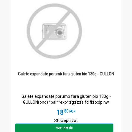
Galete expandate porumb fara gluten bio 130g - GULLON
Galete expandate porumb fara gluten bio 130g -
GULLON(ond) ^pai^*exp*:fg:fz:fs:fd:fl:fo:dp:nw
18
.
8
RON
Stoc epuizat
Vezi detalii