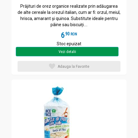
Prăjituri de orez organice realizate prin adăugarea
de alte cereale la orezul italian, cum ar fi: orzul, meiul,
hrisca, amarant și quinoa. Substitute ideale pentru
pâine sau biscuiți....
6
.
9
RON
Stoc epuizat
Vezi detalii
Adauga la Favorite