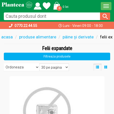
Togg
0 lei
0
navi
0770.22.44.55
Luni - Vineri 09:00 - 18:00
acasa
produse alimentare
pâine și derivate
felii e
Felii expandate
Filtreaza produsele