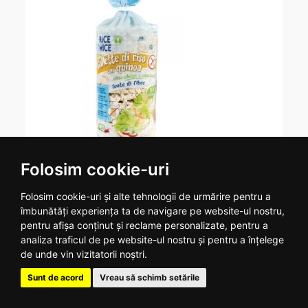
Folosim cookie-uri
Rondele expandate orez quinoa cu sare eco 100g -
PROBIOS
Folosim cookie-uri și alte tehnologii de urmărire pentru a
îmbunătăți experiența ta de navigare pe website-ul nostru,
Produse bio obtinute prin expandarea la cald a
pentru afișa conținut și reclame personalizate, pentru a
boabelor de orez. Multumita acestei metode de
analiza traficul de pe website-ul nostru și pentru a înțelege
productie, caracteristicile nutritionale sunt pastrate,
de unde vin vizitatorii noștri.
rezultatul fiind un produs usor si gustos....
Sunt de acord
Vreau să schimb setările
10
.
2
RON
Stoc epuizat