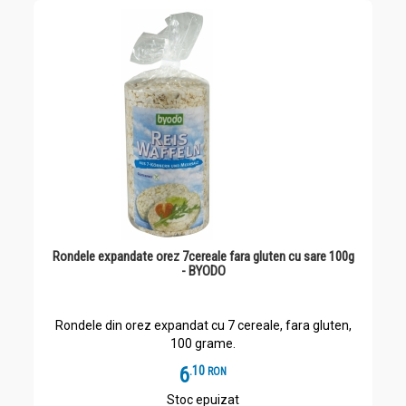
Rondele expandate orez 7cereale fara gluten cu sare 100g
- BYODO
Rondele din orez expandat cu 7 cereale, fara gluten,
100 grame.
6
.
1
RON
Stoc epuizat