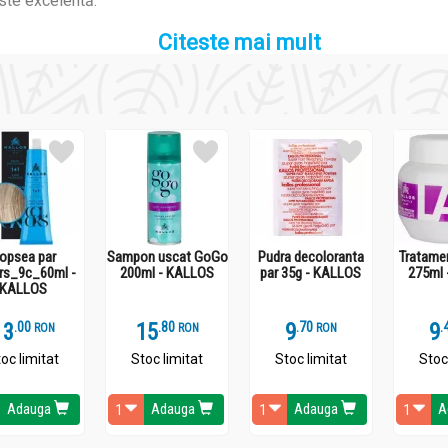
ste excelentă.
Citeste mai mult
opsea par
Sampon uscat GoGo
Pudra decoloranta
Tratamen
rs_9c_60ml -
200ml - KALLOS
par 35g - KALLOS
275ml 
KALLOS
13
.
0
15
.
8
9
.
7
9
.
RON
RON
RON
oc limitat
Stoc limitat
Stoc limitat
Stoc
Adauga
Adauga
Adauga
A