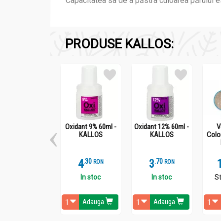
Capacitatea sa de a păstra culoarea părului e
PRODUSE KALLOS:
Compozitie
Vopsea par Colors_8n_60ml - KALLOS
Provitamina B5 şi extract de plante.
Oxidant 9% 60ml -
Oxidant 12% 60ml -
V
KALLOS
KALLOS
Colo
Recomandari
4
.
3
3
.
7
RON
RON
Vopsea par Colors_8n_60ml - KALLOS
In stoc
In stoc
St
Toate tipurile de par.
Adauga
Adauga