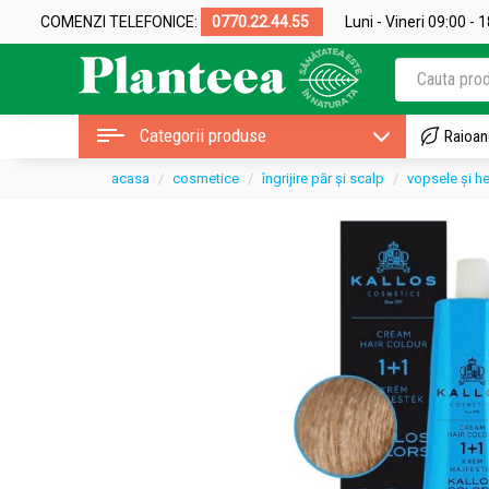
COMENZI TELEFONICE:
0770.22.44.55
Luni - Vineri 09:00 - 
Categorii produse
Raioan
acasa
cosmetice
îngrijire păr și scalp
vopsele și h