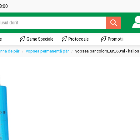
18:00
e
Game Speciale
Protocoale
Promotii
enna de păr
vopsea permanentă păr
vopsea par colors_8n_60ml - kallos