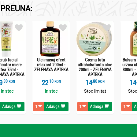
PREUNA:
e pachet si timpul de actiune recomandat, clateste cu apa calda,
crub facial
Ulei masaj efect
Crema fata
Balsam 
ficator miere
relaxant 200ml -
ultrahidratanta aloe
urzica u
fea 75ml -
ZELENAYA APTEKA
200ml - ZELENAYA
300ml -
NAYA APTEKA
APTEKA
AP
9
.
3
22
.
1
14
.
8
14
RON
RON
RON
In stoc
In stoc
Stoc limitat
Stoc
Adauga
Adauga
Adauga
A