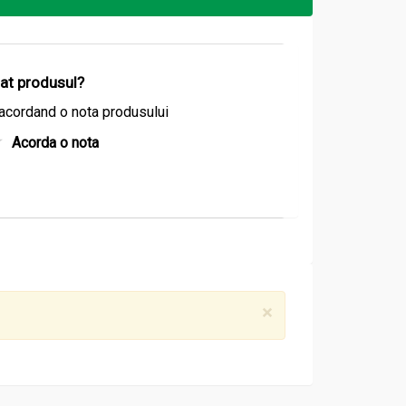
izat produsul?
acordand o nota produsului
Acorda o nota
×