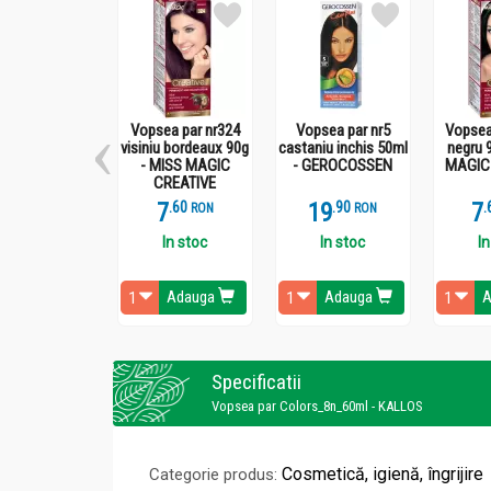
Vopsea par nr324
Vopsea par nr5
Vopsea
visiniu bordeaux 90g
castaniu inchis 50ml
negru 
- MISS MAGIC
- GEROCOSSEN
MAGIC
CREATIVE
7
.
6
19
.
9
7
.
RON
RON
In stoc
In stoc
In
Adauga
Adauga
A
Specificatii
Vopsea par Colors_8n_60ml - KALLOS
Cosmetică, igienă, îngrijire
Categorie produs: