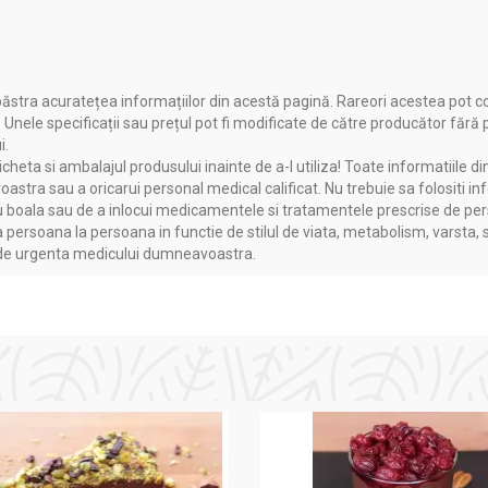
ăstra acuratețea informațiilor din acestă pagină. Rareori acestea pot c
. Unele specificații sau prețul pot fi modificate de către producător fără
i.
heta si ambalajul produsului inainte de a-l utiliza! Toate informatiile di
astra sau a oricarui personal medical calificat. Nu trebuie sa folositi in
boala sau de a inlocui medicamentele si tratamentele prescrise de persoa
a persoana la persoana in functie de stilul de viata, metabolism, varsta, 
a de urgenta medicului dumneavoastra.