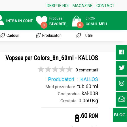
DESPRE NOI
MAGAZINE
CONTACT
Produse
0 RON
INTRA IN CONT
FAVORITE
COSUL MEU
0
0
Cadouri
Producatori
Utile
Vopsea par Colors_8n_60ml - KALLOS
0 comentarii
Producatori
KALLOS
tub 60 ml
Mod prezentare:
kal-008
Cod produs:
0.060 Kg
Greutate:
.
6
8
BLOG
RON