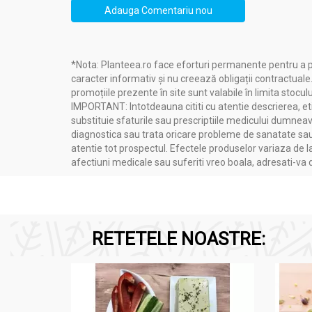
Adauga Comentariu nou
*Nota: Planteea.ro face eforturi permanente pentru a p
caracter informativ și nu creează obligații contractuale
promoțiile prezente în site sunt valabile în limita stoculu
IMPORTANT: Intotdeauna cititi cu atentie descrierea, etic
substituie sfaturile sau prescriptiile medicului dumneavo
diagnostica sau trata oricare probleme de sanatate sau 
atentie tot prospectul. Efectele produselor variaza de l
afectiuni medicale sau suferiti vreo boala, adresati-v
RETETELE NOASTRE: