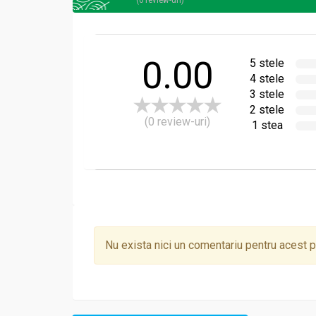
0.00
5 stele
4 stele
3 stele
2 stele
(0 review-uri)
1 stea
Nu exista nici un comentariu pentru acest 