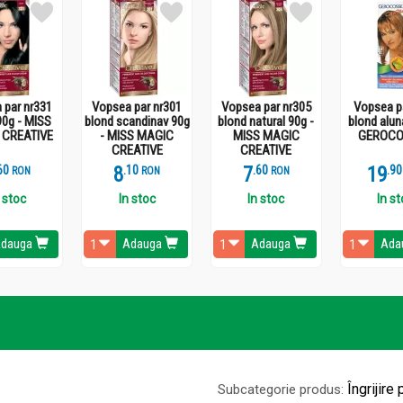
 par nr331
Vopsea par nr301
Vopsea par nr305
Vopsea p
90g - MISS
blond scandinav 90g
blond natural 90g -
blond alun
 CREATIVE
- MISS MAGIC
MISS MAGIC
GEROCO
CREATIVE
CREATIVE
6
8
.
1
7
.
6
19
.
9
RON
RON
RON
 stoc
In stoc
In stoc
In s
dauga
Adauga
Adauga
Ada
Îngrijire 
Subcategorie produs: