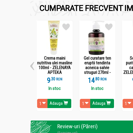
CUMPARATE FRECVENT IM
Administrare
Vopsea par Colors_8n_60ml - KALLOS
Aplica pe par respectand instructiunile de p
extrem de hranitoare.
Crema maini
Gel curatare ten
S
nutritiva ulei masline
eruptii tendinta
puri
100ml - ZELENAYA
acneica salvie
ca
APTEKA
struguri 270ml -
ZELE
ZELENAYA APTEKA
9
.
3
14
.
8
RON
RON
In stoc
In stoc
Adauga
Adauga
Review-uri (Păreri)
(0 review-uri)