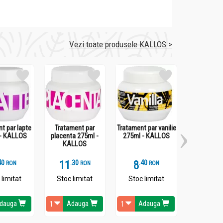
Vezi toate produsele KALLOS >
t par lapte
Tratament par
Tratament par vanilie
Tratamen
- KALLOS
placenta 275ml -
275ml - KALLOS
iasomie 2
KALLOS
KALL
4
11
.
3
8
.
4
9
.
3
RON
RON
RON
 limitat
Stoc limitat
Stoc limitat
Stoc li
dauga
Adauga
Adauga
Ada