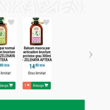
 apoi foloseste o masca sau un balsam de par
par normal
Balsam masca par
lei brusture
anticadere brusture
 ZELENAYA
proteine grau 300ml
TEKA
- ZELENAYA APTEKA
.
8
14
.
8
RON
RON
 limitat
Stoc limitat
dauga
Adauga