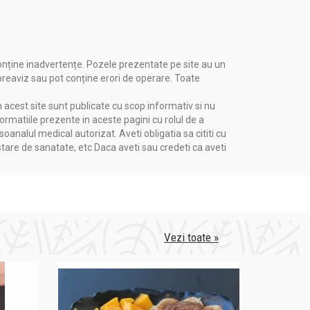
onține inadvertențe. Pozele prezentate pe site au un
 preaviz sau pot conține erori de operare. Toate
n acest site sunt publicate cu scop informativ si nu
formatiile prezente in aceste pagini cu rolul de a
nalul medical autorizat. Aveti obligatia sa cititi cu
stare de sanatate, etc Daca aveti sau credeti ca aveti
Vezi toate »