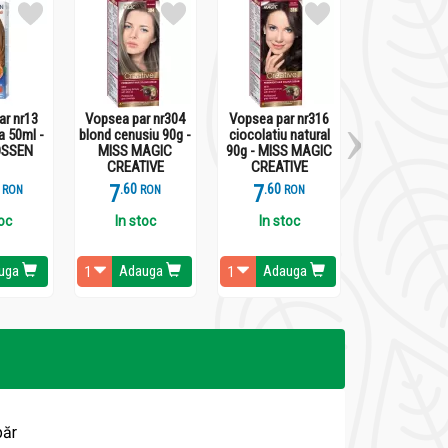
ar nr13
Vopsea par nr304
Vopsea par nr316
Vopsea par n
a 50ml -
blond cenusiu 90g -
ciocolatiu natural
blond nisipiu 
SSEN
MISS MAGIC
90g - MISS MAGIC
MISS MAG
CREATIVE
CREATIVE
CREATIV
7
.
6
7
.
6
7
.
6
RON
RON
RON
RO
toc
In stoc
In stoc
In stoc
uga
Adauga
Adauga
Adaug
păr