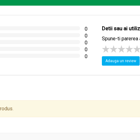
Detii sau ai util
0
0
Spune-ti parerea 
0
0
0
Adauga un review
produs.