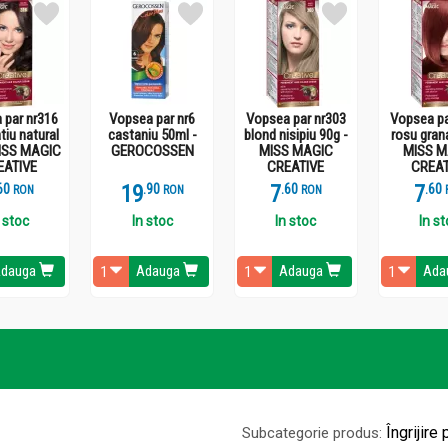
 par nr316
Vopsea par nr6
Vopsea par nr303
Vopsea pa
tiu natural
castaniu 50ml -
blond nisipiu 90g -
rosu gran
MISS MAGIC
GEROCOSSEN
MISS MAGIC
MISS M
EATIVE
CREATIVE
CREAT
6
19
.
9
7
.
6
7
.
6
RON
RON
RON
 stoc
In stoc
In stoc
In s
dauga
Adauga
Adauga
Ada
Îngrijire 
Subcategorie produs: