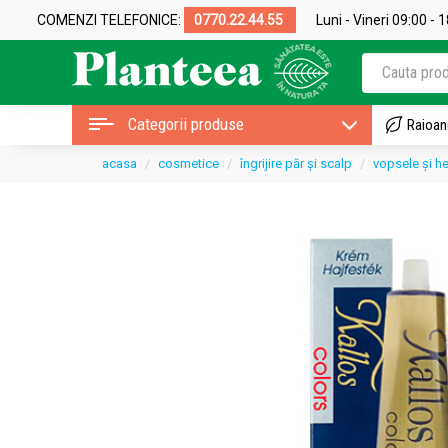
COMENZI TELEFONICE:
0770.22.44.55
Luni - Vineri 09:00 - 
Categorii produse
Raioan
acasa
cosmetice
îngrijire păr și scalp
vopsele și h