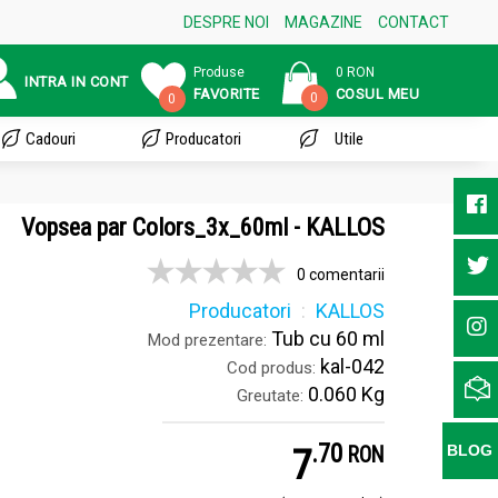
DESPRE NOI
MAGAZINE
CONTACT
Produse
0 RON
INTRA IN CONT
FAVORITE
COSUL MEU
0
0
Cadouri
Producatori
Utile
Vopsea par Colors_3x_60ml - KALLOS
0 comentarii
Producatori
KALLOS
Tub cu 60 ml
Mod prezentare:
kal-042
Cod produs:
0.060 Kg
Greutate:
.
7
7
BLOG
RON