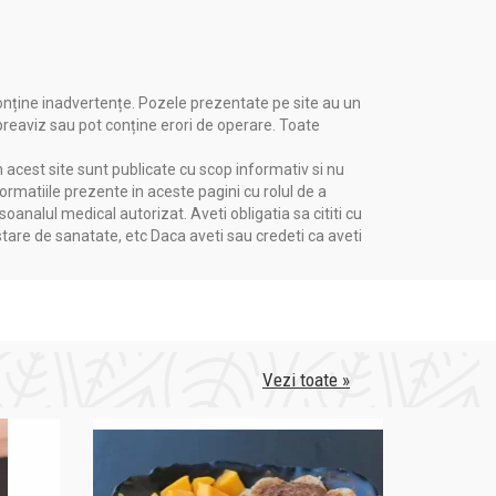
onține inadvertențe. Pozele prezentate pe site au un
 preaviz sau pot conține erori de operare. Toate
n acest site sunt publicate cu scop informativ si nu
formatiile prezente in aceste pagini cu rolul de a
nalul medical autorizat. Aveti obligatia sa cititi cu
stare de sanatate, etc Daca aveti sau credeti ca aveti
Vezi toate »