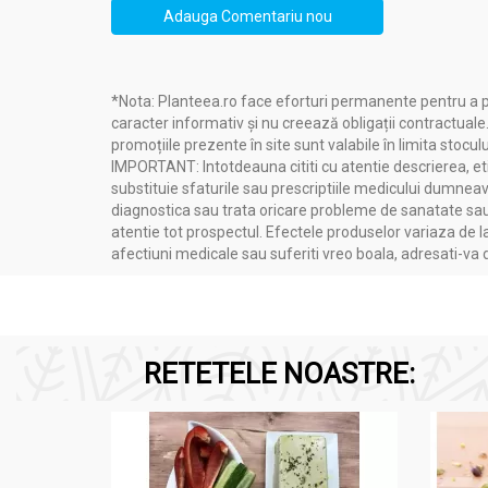
Adauga Comentariu nou
*Nota: Planteea.ro face eforturi permanente pentru a p
caracter informativ și nu creează obligații contractuale
promoțiile prezente în site sunt valabile în limita stoculu
IMPORTANT: Intotdeauna cititi cu atentie descrierea, etic
substituie sfaturile sau prescriptiile medicului dumneavo
diagnostica sau trata oricare probleme de sanatate sau 
atentie tot prospectul. Efectele produselor variaza de l
afectiuni medicale sau suferiti vreo boala, adresati-v
RETETELE NOASTRE: