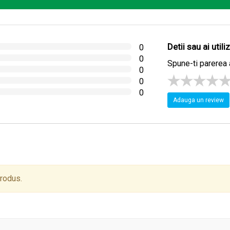
Detii sau ai util
0
0
Spune-ti parerea 
0
0
0
Adauga un review
produs.