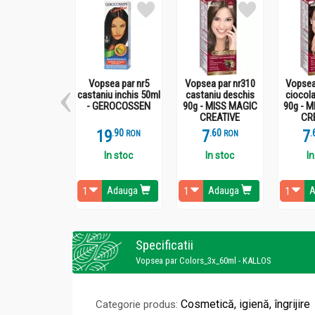
Vopsea par nr5
Vopsea par nr310
Vopsea
castaniu inchis 50ml
castaniu deschis
ciocola
- GEROCOSSEN
90g - MISS MAGIC
90g - 
CREATIVE
CR
19
.
9
7
.
6
7
.
RON
RON
In stoc
In stoc
In
Adauga
Adauga
A
Specificatii
Vopsea par Colors_3x_60ml - KALLOS
Cosmetică, igienă, îngrijire
Categorie produs: