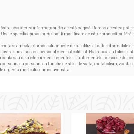
ăstra acuratețea informațiilor din acestă pagină. Rareori acestea pot c
. Unele specificații sau prețul pot fi modificate de către producător fără
i.
heta si ambalajul produsului inainte de a-l utiliza! Toate informatiile di
astra sau a oricarui personal medical calificat. Nu trebuie sa folositi in
boala sau de a inlocui medicamentele si tratamentele prescrise de persoa
a persoana la persoana in functie de stilul de viata, metabolism, varsta, 
a de urgenta medicului dumneavoastra.