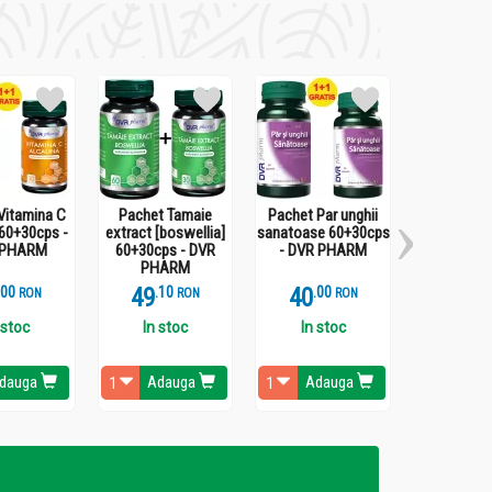
Vitamina C
Pachet Tamaie
Pachet Par unghii
Turmeric 3X 
 60+30cps -
extract [boswellia]
sanatoase 60+30cps
120cps 
 PHARM
60+30cps - DVR
- DVR PHARM
PHA
PHARM
.
0
49
.
1
40
.
0
112
.
3
RON
RON
RON
 stoc
In stoc
In stoc
In st
dauga
Adauga
Adauga
Ada