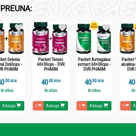
PREUNA:
het Seleniu
Pachet Tensio
Pachet Astragalus
Pachet 
ral 2x60cps -
60+30cps - DVR
extract 60+30cps -
alcalina
VR PHARM
PHARM
DVR PHARM
DVR
40
.
0
40
.
0
40
.
0
40
RON
RON
RON
In stoc
In stoc
In stoc
In
Adauga
Adauga
Adauga
A