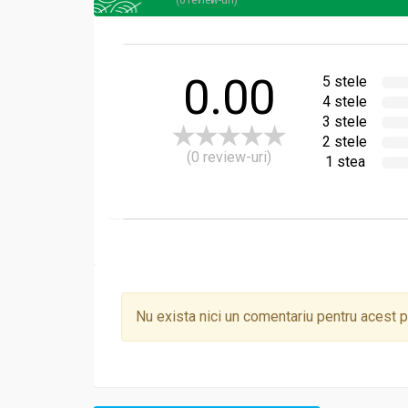
0.00
5 stele
4 stele
3 stele
2 stele
(0 review-uri)
1 stea
Nu exista nici un comentariu pentru acest 