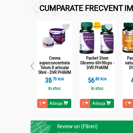
CUMPARATE FRECVENT IM
Crema
Pachet Stem
Pac
superconcentrata
Glicemo 60+30cps -
natu
Telom R articular
DVR PHARM
D
50ml - DVR PHARM
38
.
7
56
.
8
RON
RON
In stoc
In stoc
Adauga
Adauga
Review-uri (Păreri)
(0 review-uri)