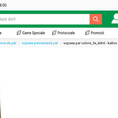
18:00
e
Game Speciale
Protocoale
Promotii
enna de păr
vopsea permanentă păr
vopsea par colors_3x_60ml - kallos