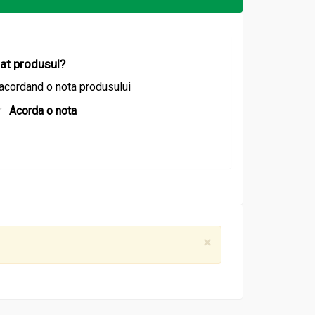
izat produsul?
acordand o nota produsului
Acorda o nota
×