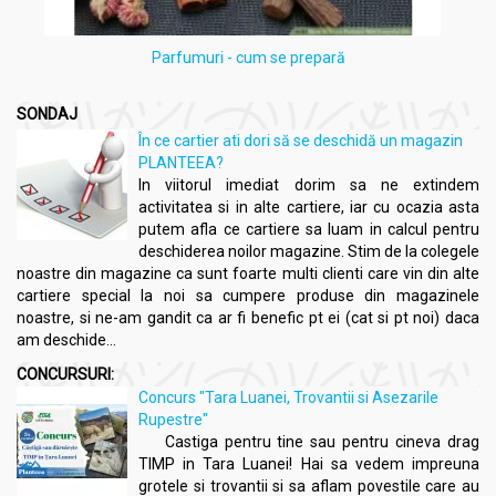
Parfumuri - cum se prepară
SONDAJ
În ce cartier ati dori să se deschidă un magazin
PLANTEEA?
In viitorul imediat dorim sa ne extindem
activitatea si in alte cartiere, iar cu ocazia asta
putem afla ce cartiere sa luam in calcul pentru
deschiderea noilor magazine. Stim de la colegele
noastre din magazine ca sunt foarte multi clienti care vin din alte
cartiere special la noi sa cumpere produse din magazinele
noastre, si ne-am gandit ca ar fi benefic pt ei (cat si pt noi) daca
am deschide...
CONCURSURI:
Concurs "Tara Luanei, Trovantii si Asezarile
Rupestre"
Castiga pentru tine sau pentru cineva drag
TIMP in Tara Luanei! Hai sa vedem impreuna
grotele si trovantii si sa aflam povestile care au