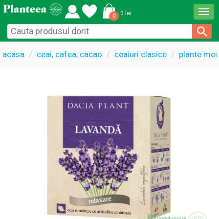
Togg
0 lei
0
navi
acasa
ceai, cafea, cacao
ceaiuri clasice
plante med