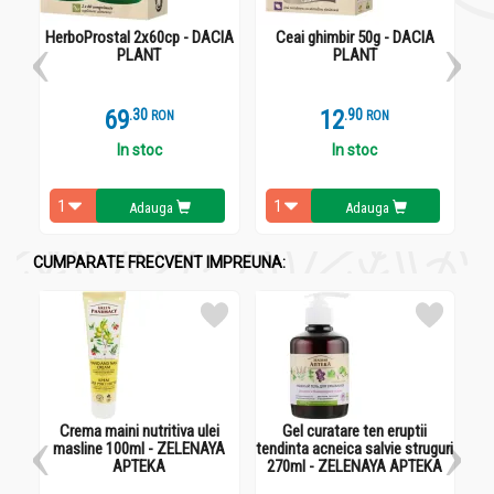
- sustinerea aparatelor: cardiovascular, digestiv si a sistemului
nervos in perioadele de stres;
HerboProstal 2x60cp - DACIA
Ceai ghimbir 50g - DACIA
Ex
PLANT
PLANT
- eliminarea tensiunilor psihice care impiedica instalarea
somnului;
- combaterea spasmelor care apar la nivelul tractului
69
.
3
12
.
9
RON
RON
gastrointestinal;
- mentinerea sanatatii arborelui bronsic.
In stoc
In stoc
Extern:
Adauga
Adauga
- mentinerea sanatatii pielii, mucoaselor (bucala, ano- rectala,
vaginala) si a parului.
Contraindicatii
CUMPARATE FRECVENT IMPREUNA:
Intoleranta la lavanda.
Precautii
La copii mici se administreaza cu prudenta.
Crema maini nutritiva ulei
Gel curatare ten eruptii
Sc
Administrare
masline 100ml - ZELENAYA
tendinta acneica salvie struguri
APTEKA
270ml - ZELENAYA APTEKA
Ceai lavanda 50g - DACIA PLANT