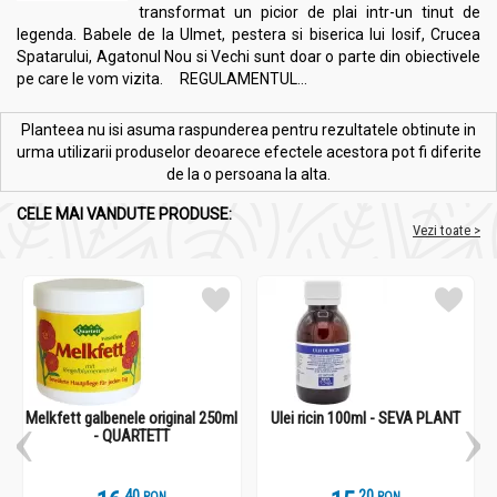
transformat un picior de plai intr-un tinut de
legenda. Babele de la Ulmet, pestera si biserica lui Iosif, Crucea
Spatarului, Agatonul Nou si Vechi sunt doar o parte din obiectivele
pe care le vom vizita. REGULAMENTUL...
Planteea nu isi asuma raspunderea pentru rezultatele obtinute in
urma utilizarii produselor deoarece efectele acestora pot fi diferite
de la o persoana la alta.
CELE MAI VANDUTE PRODUSE:
Vezi toate >
Melkfett galbenele original 250ml
Ulei ricin 100ml - SEVA PLANT
- QUARTETT
.
4
.
2
RON
RON