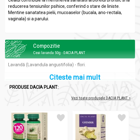
Ceaiul contribuie la mentinerea sanatatii arborelui bronsic si la
reducerea tensiunilor psihice, conferind o stare de liniste.
Mentine sanatatea pielii, mucoaselor (bucala, ano-rectala,
vaginala) si a parului.
Compozitie
Ceai lavanda 50g - DACIA PLANT
Lavandă (Lavandula angustifolia) - flori.
Citeste mai mult
Recomandari
PRODUSE DACIA PLANT:
Ceai lavanda 50g - DACIA PLANT
Vezi toate produsele DACIA PLANT >
Contribuie la
Intern:
- reducerea tensiunilor psihice, conferind o stare de liniste;
- protejarea organismului impotriva stresului;
- armonizarea starii psiho-emotionale;