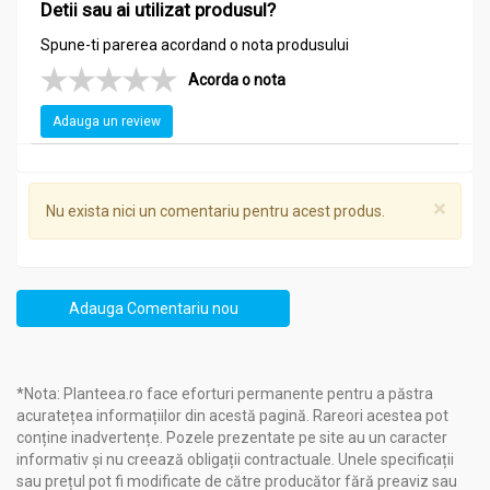
- pentru mentinerea sanatatii mucoasei ano-rectale se fac
Detii sau ai utilizat produsul?
spalaturi locale sau bai de sezut cu maceratul sau cu infuzia
Spune-ti parerea acordand o nota produsului
de planta;
- pentru mentinerea sanatatii mucoasei vaginale se fac
Acorda o nota
spalaturi locale cu maceratul sau cu infuzia de planta;
- pentru mentinerea sanatatii parului se clateste parul dupa
Adauga un review
baie cu maceratul sau cu infuzia de planta.
×
Nu exista nici un comentariu pentru acest produs.
Adauga Comentariu nou
*Nota: Planteea.ro face eforturi permanente pentru a păstra
acuratețea informațiilor din acestă pagină. Rareori acestea pot
conține inadvertențe. Pozele prezentate pe site au un caracter
informativ și nu creează obligații contractuale. Unele specificații
sau prețul pot fi modificate de către producător fără preaviz sau