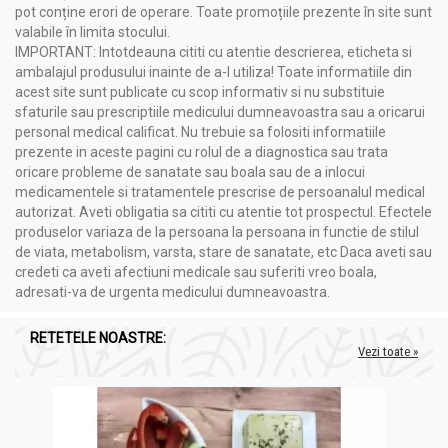
pot conține erori de operare. Toate promoțiile prezente în site sunt
valabile în limita stocului.
IMPORTANT: Intotdeauna cititi cu atentie descrierea, eticheta si
ambalajul produsului inainte de a-l utiliza! Toate informatiile din
acest site sunt publicate cu scop informativ si nu substituie
sfaturile sau prescriptiile medicului dumneavoastra sau a oricarui
personal medical calificat. Nu trebuie sa folositi informatiile
prezente in aceste pagini cu rolul de a diagnostica sau trata
oricare probleme de sanatate sau boala sau de a inlocui
medicamentele si tratamentele prescrise de persoanalul medical
autorizat. Aveti obligatia sa cititi cu atentie tot prospectul. Efectele
produselor variaza de la persoana la persoana in functie de stilul
de viata, metabolism, varsta, stare de sanatate, etc Daca aveti sau
credeti ca aveti afectiuni medicale sau suferiti vreo boala,
adresati-va de urgenta medicului dumneavoastra.
RETETELE NOASTRE:
Vezi toate »