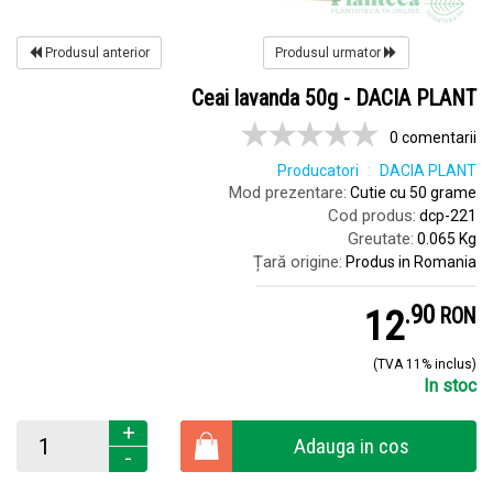
Produsul anterior
Produsul urmator
Ceai lavanda 50g - DACIA PLANT
0 comentarii
Producatori
DACIA PLANT
Mod prezentare:
Cutie cu 50 grame
Cod produs:
dcp-221
Greutate:
0.065 Kg
Țară origine:
Produs in Romania
.
9
12
RON
(TVA 11% inclus)
In stoc
+
Adauga in cos
-