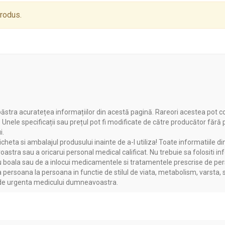
produs.
ăstra acuratețea informațiilor din acestă pagină. Rareori acestea pot c
. Unele specificații sau prețul pot fi modificate de către producător fără
i.
heta si ambalajul produsului inainte de a-l utiliza! Toate informatiile di
astra sau a oricarui personal medical calificat. Nu trebuie sa folositi in
boala sau de a inlocui medicamentele si tratamentele prescrise de persoa
a persoana la persoana in functie de stilul de viata, metabolism, varsta, 
a de urgenta medicului dumneavoastra.