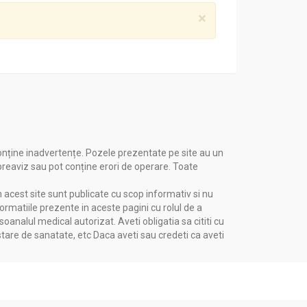
×
onține inadvertențe. Pozele prezentate pe site au un
 preaviz sau pot conține erori de operare. Toate
n acest site sunt publicate cu scop informativ si nu
formatiile prezente in aceste pagini cu rolul de a
nalul medical autorizat. Aveti obligatia sa cititi cu
stare de sanatate, etc Daca aveti sau credeti ca aveti