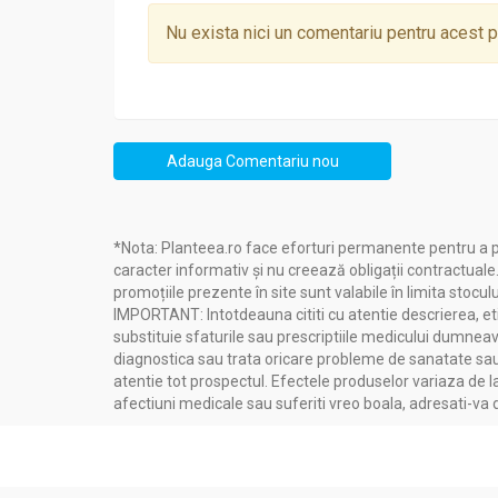
Nu exista nici un comentariu pentru acest 
Adauga Comentariu nou
*Nota: Planteea.ro face eforturi permanente pentru a p
caracter informativ și nu creează obligații contractuale
promoțiile prezente în site sunt valabile în limita stoculu
IMPORTANT: Intotdeauna cititi cu atentie descrierea, etic
substituie sfaturile sau prescriptiile medicului dumneavo
diagnostica sau trata oricare probleme de sanatate sau 
atentie tot prospectul. Efectele produselor variaza de l
afectiuni medicale sau suferiti vreo boala, adresati-v