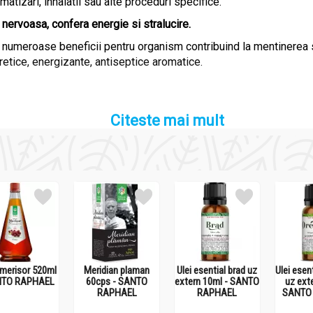
atizari, inhalatii sau alte proceduri specifice.
nervoasa, confera energie si stralucire.
e numeroase beneficii pentru organism contribuind la mentinerea s
uretice, energizante, antiseptice aromatice.
Citeste mai mult
L
 frunzelor de pin de padure (Pinus sylvestris).
 merisor 520ml
Meridian plaman
Ulei esential brad uz
Ulei esen
NTO RAPHAEL
60cps - SANTO
extern 10ml - SANTO
uz ext
RAPHAEL
RAPHAEL
SANTO