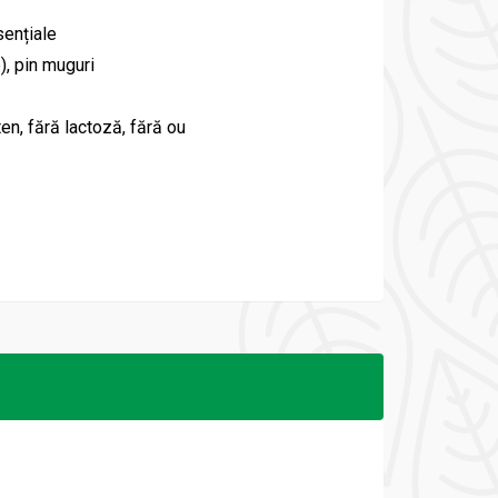
sențiale
), pin muguri
ten, fără lactoză, fără ou