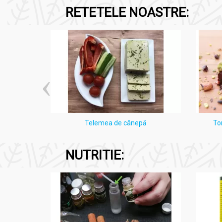
RETETELE NOASTRE:
i Lămâie
Telemea de cânepă
To
NUTRITIE: