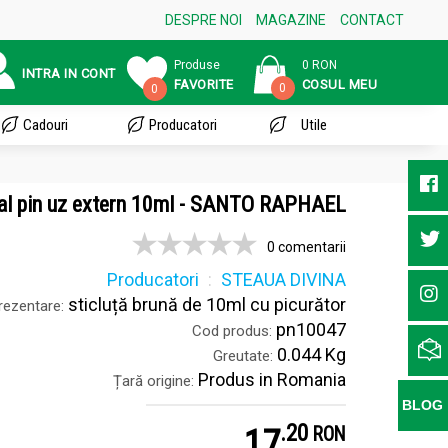
DESPRE NOI
MAGAZINE
CONTACT
Produse
0 RON
INTRA IN CONT
FAVORITE
COSUL MEU
0
0
Cadouri
Producatori
Utile
ial pin uz extern 10ml - SANTO RAPHAEL
0 comentarii
Producatori
STEAUA DIVINA
sticluță brună de 10ml cu picurător
ezentare:
pn10047
Cod produs:
0.044 Kg
Greutate:
Produs in Romania
Țară origine:
BLOG
.
2
17
RON