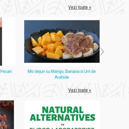
Vezi toate »
i Pecan.
Mic dejun cu Mango, Banana si Unt de
Tort
Arahide
Vezi toate »