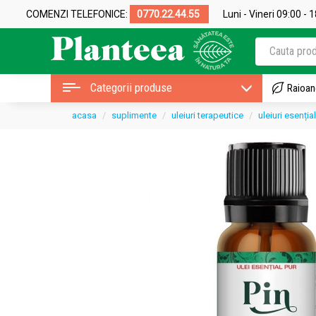
COMENZI TELEFONICE:
0770.22.44.55
Luni - Vineri 09:00 - 
Categorii produse
Raioan
acasa
suplimente
uleiuri terapeutice
uleiuri esenția