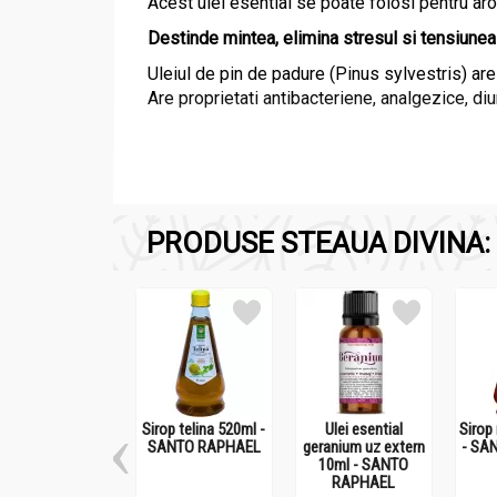
Acest ulei esential se poate folosi pentru arom
Destinde mintea, elimina stresul si tensiunea 
Uleiul de pin de padure (Pinus sylvestris) ar
Are proprietati antibacteriene, analgezice, di
PRODUSE STEAUA DIVINA:
Ingrediente:
Ulei esential pin uz extern 10ml - SANTO RAPHAE
Ulei obtinut prin distilarea cu vapori de apa a
Sirop telina 520ml -
Ulei esential
Sirop
SANTO RAPHAEL
geranium uz extern
- SA
10ml - SANTO
RAPHAEL