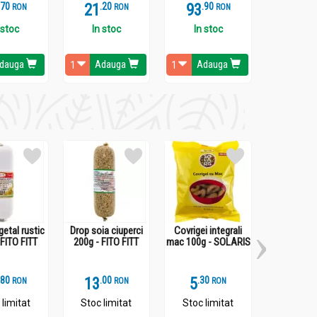
.
7
21
.
2
93
.
9
40
.
3
RON
RON
RON
 stoc
In stoc
In stoc
In st
dauga
Adauga
Adauga
Ada
getal rustic
Drop soia ciuperci
Covrigei integrali
Somon file
 FITO FITT
200g - FITO FITT
mac 100g - SOLARIS
royal 110g
.
8
13
.
0
5
.
3
13
.
4
RON
RON
RON
 limitat
Stoc limitat
Stoc limitat
Stoc li