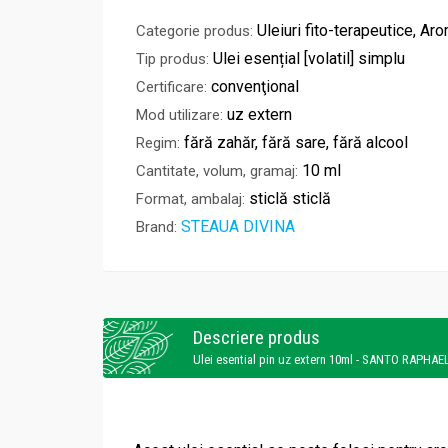
Uleiuri fito-terapeutice, Ar
Categorie produs:
Ulei esențial [volatil] simplu
Tip produs:
convenţional
Certificare:
uz extern
Mod utilizare:
fără zahăr, fără sare, fără alcool
Regim:
10 ml
Cantitate, volum, gramaj:
sticlă sticlă
Format, ambalaj:
STEAUA DIVINA
Brand:
Descriere produs
Ulei esential pin uz extern 10ml - SANTO RAPHAE