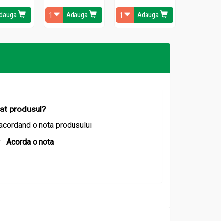
dauga
Adauga
Adauga
Ada
izat produsul?
acordand o nota produsului
Acorda o nota
ne);