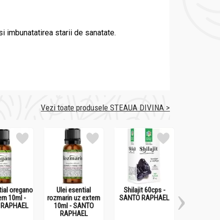
i imbunatatirea starii de sanatate.
Vezi toate produsele STEAUA DIVINA >
tial oregano
Ulei esential
Shilajit 60cps -
Argila 6
ern 10ml -
rozmarin uz extern
SANTO RAPHAEL
SANTO R
 RAPHAEL
10ml - SANTO
RAPHAEL