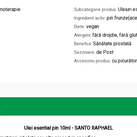
omoterapie
Uleiuri e
Subcategorie produs:
pin frunze(ace
Ingredient activ:
vegan
Diete:
fără drojdie, fără glu
Alergeni:
Sănătate prostată
Beneficii:
de Post
Sezoniere:
cu picurător
Accesoriu produs:
L
Ulei esential pin 10ml - SANTO RAPHAEL