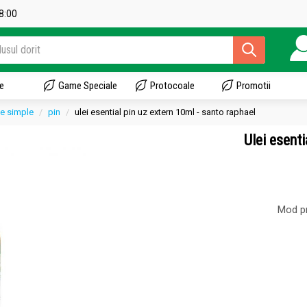
18:00
e
Game Speciale
Protocoale
Promotii
le simple
pin
ulei esential pin uz extern 10ml - santo raphael
Ulei esent
Mod pr