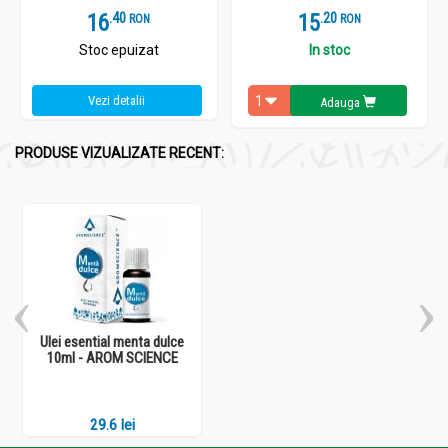
Se mai pot folosi difuzoarele (cu ultrasunete, cu nebulizator
16
.
4
15
.
2
RON
RON
sau prin evaporare) care vaporizeaza uleiurile volatile in
incapere, care au efect terapeutic mai mare decat cele prin
Stoc epuizat
In stoc
caldura emisa de la lumanari.
Vezi detalii
Adauga
PRODUSE VIZUALIZATE RECENT:
Ulei esential menta dulce
10ml - AROM SCIENCE
29.6 lei