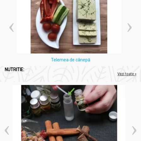
inlocuiasca un regim alimentar variat si echilibrat si un mod de
viata sanatos.
A nu se folosi de către femeile însărcinate sau care alăptează.
A nu se folosi la copii mai mici de 2 ani.
Administrare
Ulei esential menta dulce 10ml - AROM SCIENCE
Telemea de cânepă
Administrarea interna a uleiurilor volatile
NUTRITIE:
Vezi toate »
Se face la recomandarea medicului specialist.
Înainte de a începe o cură cu un ulei volatil, se pune o singură
picătură pe pâine, care va fi ţinută în gură câteva minute: dacă
apare o senzaţie de jenă la respiraţie sau de jenă digestivă,
înseamnă că există sensibilitate alergică şi ca atare nu va fi
utilizat respectivul ulei.
De regulă, se iau, de două ori pe zi, câte 3-5 picături de ulei
volatil.
Acesta se pune întotdeauna într-o linguriţă de miere, înainte de
a fi înghiţit, altfel putând apărea leziuni ale mucoasei bucale şi
usturimi.