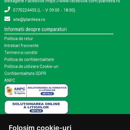
Mesagerie FaceBook https://www.facebook.com/planteea.ro
0770224455 (L - V 09:00 - 18:00)
site@planteea.ro
Informatii despre cumparaturi
Politica de retur
Intrebari frecvente
Termeni si conditii
Politica de confidentialitate
Politica de utilizare Cookie-uri
Confidentialitate GDPR
ANPC
Mai multe despre Planteea
Folosim cookie-uri
Acasa