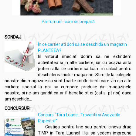
Niciodată nu se administrează uleiurile volatile ca atare sau
amestecate în apă (în care nu se dizolvă!).
Parfumuri - cum se prepară
Aplicarea pe piele a uleiurilor volatile
Se face după ce am testat cu o cantitate mică de ulei să nu
SONDAJ
avem reacţii alergice cutanate.
În ce cartier ati dori să se deschidă un magazin
Pe suprafeţe mari, se foloseşte uleiul volatil amestecat în
PLANTEEA?
proporţia 1:10 cu un ulei gras (de măsline, sâmburi de struguri,
In viitorul imediat dorim sa ne extindem
argan).
activitatea si in alte cartiere, iar cu ocazia asta
Pe suprafeţe mici se pun 1-3 picături şi imediat după aceea se
putem afla ce cartiere sa luam in calcul pentru
acoperă zona cu o bucăţică de nailon, pentru a preveni
deschiderea noilor magazine. Stim de la colegele
evaporarea uleiului volatil.
noastre din magazine ca sunt foarte multi clienti care vin din alte
cartiere special la noi sa cumpere produse din magazinele
Inhalatiile cu uleiuri volatile
noastre, si ne-am gandit ca ar fi benefic pt ei (cat si pt noi) daca
am deschide...
Într-o cană cu apă clocotită se pun 3-5 picături de ulei volatil,
după care se apropie uşor, gradat nările de gura cănii, inspirând
CONCURSURI:
lent şi profund vaporii degajaţi.
Concurs "Tara Luanei, Trovantii si Asezarile
Aplicaţia durează vreme de 3-7 minute, după care persoana
Rupestre"
care a făcut inhalaţia va sta într-un loc călduros şi lipsit de
Castiga pentru tine sau pentru cineva drag
curenţi de aer.
TIMP in Tara Luanei! Hai sa vedem impreuna