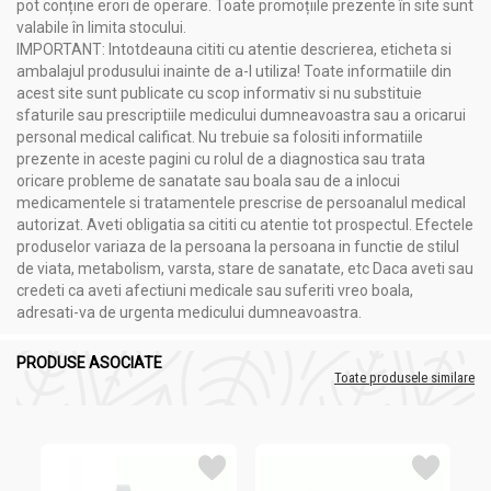
pot conține erori de operare. Toate promoțiile prezente în site sunt
♦ Insecticid
valabile în limita stocului.
Este un insecticid eficient și ține departe țânțarii, furnicile,
IMPORTANT: Intotdeauna cititi cu atentie descrierea, eticheta si
muștele și moliile. De asemenea, poate fi aplicat în siguranță
ambalajul produsului inainte de a-l utiliza! Toate informatiile din
pe piele pentru a proteja împotriva mușcăturilor de țânțari.
acest site sunt publicate cu scop informativ si nu substituie
♦ Greață și vărsături
sfaturile sau prescriptiile medicului dumneavoastra sau a oricarui
Este un tratament eficient pentru greață sau vărsături, datorită
personal medical calificat. Nu trebuie sa folositi informatiile
abilității sale de a desensibiliza CTZ (zona de declanșare a
prezente in aceste pagini cu rolul de a diagnostica sau trata
chemoreceptorului), o zonă adiacentă creierului care este
oricare probleme de sanatate sau boala sau de a inlocui
puternic implicată în reflexul nostru, gag. Acesta este motivul
medicamentele si tratamentele prescrise de persoanalul medical
pentru care mirosind doar aroma revigorantă a uleiului de
autorizat. Aveti obligatia sa cititi cu atentie tot prospectul. Efectele
Spearmint poate ameliora greața și vă poate calma stomacul.
produselor variaza de la persoana la persoana in functie de stilul
Abilitatea sa de a reduce acidul gastric poate fi, de asemenea,
de viata, metabolism, varsta, stare de sanatate, etc Daca aveti sau
un motiv te calmare, deoarece nivelurile ridicate de acid sunt
credeti ca aveti afectiuni medicale sau suferiti vreo boala,
asociate cu o frecventa mai mare de greață.
adresati-va de urgenta medicului dumneavoastra.
♦ Alte beneficii
Uleiul esențial Spearmint poate ajuta la tratarea astmului și a
PRODUSE ASOCIATE
congestiei datorită proprietăților sale decongestionante. De
Toate produsele similare
asemenea, ameliorează febra, excesul de flatulență,
constipație, sinuzită, acnee, probleme cu gingiile și dinții,
migrene, stres și depresie. Fiind mult mai mic în conținutul de
mentol, acesta poate fi administrat în siguranță copiilor pentru
a-și ușura diferitele boli.