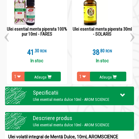
Ulei esential menta piperata 100%
Ulei esential menta piperata 30ml
pur 10ml - FARES
- SOLARIS
41
.
3
38
.
8
RON
RON
In stoc
In stoc
Adauga
Adauga
Specificatii
Ulei esential menta dulce 10ml - AROM SCIENCE
Descriere produs
Ulei esential menta dulce 10ml - AROM SCIENCE
Ulei volatil integral de Mentă Dulce, 10ml, AROMSCIENCE