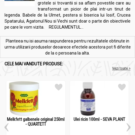
grotele si trovantii si sa aflam povestile care au
transformat un picior de plai intr-un tinut de
Băile cu uleiuri volatile
legenda. Babele de la Ulmet, pestera si biserica lui Iosif, Crucea
Se fac doar după un test prealabil, in cadrul căruia aplicăm o
Spatarului, Agatonul Nou si Vechi sunt doar o parte din obiectivele
picătură de ulei volatil pe o porţiune mică de piele (de exemplu,
pe care le vom vizita. REGULAMENTUL...
în zona gâtului, unde este mai sensibilă). Dacă pielea se
înroşeşte, apar mâncărimi sau usturimi, atunci uleiul nu va fi
Planteea nu isi asuma raspunderea pentru rezultatele obtinute in
folosit, deoarece avem alergie la unul din compuşii săi.
urma utilizarii produselor deoarece efectele acestora pot fi diferite
de la o persoana la alta.
În apa de baie se adaugă 5 picături de ulei volatil (testat în
prealabil, pentru a nu da reacţii alergice) pentru 100 de litri, ulei
CELE MAI VANDUTE PRODUSE:
care se va evapora în aproximativ 7-8 minute, după care va
Vezi toate >
trebui să adăugăm o nouă cantitate.
Aromatizările cu uleiuri volatile
Sunt o metodă de dispersie a uleiurilor volatile în aerul
încăperilor, pentru aromatizarea acestuia sau pentru curăţarea
de microbi.
Cea mai simplă este utilizarea lămpilor de aromaterapie, în
Melkfett galbenele original 250ml
Ulei ricin 100ml - SEVA PLANT
vasul cărora se pun 30-50 ml. de apă şi zece picături de ulei
- QUARTETT
volatil, după care vasul se încălzeşte cu o lumânare, producând
dispersia rapidă a substanţelor aromate.