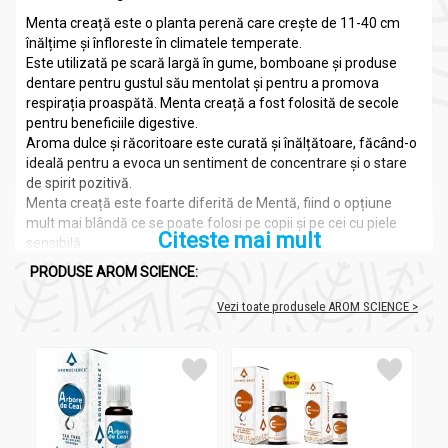
Menta creață este o planta perenă care crește de 11-40 cm
înălțime și înfloreste în climatele temperate.
Este utilizată pe scară largă în gume, bomboane și produse
dentare pentru gustul său mentolat și pentru a promova
respirația proaspătă. Menta creață a fost folosită de secole
pentru beneficiile digestive.
Aroma dulce și răcoritoare este curată și înălțătoare, făcând-o
ideală pentru a evoca un sentiment de concentrare și o stare
de spirit pozitivă.
Menta creață este foarte diferită de Mentă, fiind o opțiune
mult mai blândă ce se poate folosi pe copii și pe cei cu piele
Citeste mai mult
sensibilă.
În gătit, Menta creață este frecvent utilizată în salate, băuturi și
PRODUSE AROM SCIENCE:
deserturi, în sosuri de salate facute în casă și pentru a marina
carne.
Vezi toate produsele AROM SCIENCE >
Ca o alternativă mai ușoară la alte uleiuri esențiale de
menta, Menta creață este suficient de blândă pentru a fi
folosită local sau în timpul gătitului, fără a-și pierde
prospețimea