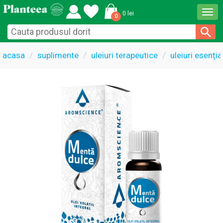
Togg
0 lei
0
navi
acasa
suplimente
uleiuri terapeutice
uleiuri esenți