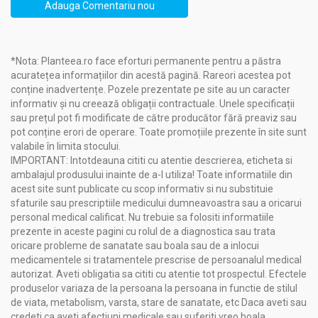
Adauga Comentariu nou
Disconfort și indigestie
Grețuri și vomă
Probleme respiratorii, cum ar fi congestia nazală și
sinuzita
*Nota: Planteea.ro face eforturi permanente pentru a păstra
Răceli și infecții respiratorii
acuratețea informațiilor din acestă pagină. Rareori acestea pot
Tulburări digestive, cum ar fi balonarea și sindromul de
conține inadvertențe. Pozele prezentate pe site au un caracter
colon iritabil
informativ și nu creează obligații contractuale. Unele specificații
Stres, anxietate și insomnie
sau prețul pot fi modificate de către producător fără preaviz sau
Oboseală și lipsa de concentrare
pot conține erori de operare. Toate promoțiile prezente în site sunt
Acnee și probleme ale pielii
valabile în limita stocului.
Mușcături de insecte și mâncărimi
IMPORTANT: Intotdeauna cititi cu atentie descrierea, eticheta si
Dureri musculare și articulare
ambalajul produsului inainte de a-l utiliza! Toate informatiile din
Menstruație dureroasă și crampe
acest site sunt publicate cu scop informativ si nu substituie
Respirație neplăcută și igiena orală deficitară
sfaturile sau prescriptiile medicului dumneavoastra sau a oricarui
Probleme ale scalpului, cum ar fi mâncărimea și
personal medical calificat. Nu trebuie sa folositi informatiile
matreata
prezente in aceste pagini cu rolul de a diagnostica sau trata
Alergii și reacții cutanate minore
oricare probleme de sanatate sau boala sau de a inlocui
medicamentele si tratamentele prescrise de persoanalul medical
autorizat. Aveti obligatia sa cititi cu atentie tot prospectul. Efectele
Precauții, atenționări și sfaturi:
produselor variaza de la persoana la persoana in functie de stilul
Ulei esential menta 10ml - HERBAL SANA
de viata, metabolism, varsta, stare de sanatate, etc Daca aveti sau
credeti ca aveti afectiuni medicale sau suferiti vreo boala,