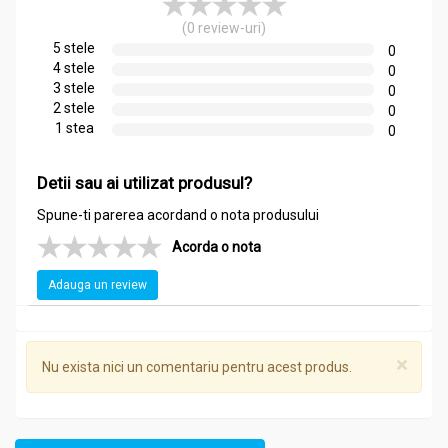
Curățarea și dezinfectarea tenului acneic
Revigorarea sistemului nervos
(0 review-uri)
Energizarea și revigorarea atmosferei în încăperi
5 stele
0
Promovarea stării de bine și relaxare
4 stele
0
Îmbunătățirea concentrării și claritatea mentală
3 stele
0
Reducerea grețurilor și a disconfortului gastrointestinal
2 stele
0
Respirație mai ușoară și decongestionarea căilor
1 stea
0
respiratorii
Îmbunătățirea stării de spirit și reducerea stresului
Detii sau ai utilizat produsul?
Împrospătarea respirației și combaterea respirației
neplăcute
Spune-ti parerea acordand o nota produsului
Stimularea circulației sanguine și revigorarea pielii
Promovarea somnului odihnitor și combaterea
Acorda o nota
insomniei
Îmbunătățirea performanței cognitive și a memoriei
Adauga un review
Reducerea senzației de greutate și balonare
abdominală
Combaterea insectelor și a muștelor neplăcute
×
Relaxarea mușchilor tensionați și calmarea spasmele
Nu exista nici un comentariu pentru acest produs.
Încurajarea regenerării pielii și vindecarea rănilor minore.
Indicații
:
Dureri de cap și migrene