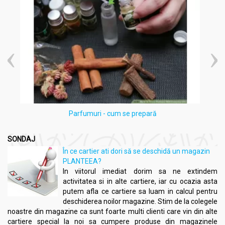
Aromaterapie
:
Adaugă 3-5 picături de ulei esențial de mentă într-un
difuzor de aromă sau într-un bol cu apă caldă pentru a
crea o atmosferă revigorantă în încăpere.
Inhală direct din sticlă sau picură câteva picături pe un
șervețel și așează-l în apropierea nasului pentru a
beneficia de efectele sale revigorante și
decongestionante.
Masaj
:
Parfumuri - cum se prepară
Diluează 4-6 picături de ulei esențial de mentă în
aproximativ 30 ml de ulei vegetal (cum ar fi uleiul de
SONDAJ
cocos sau uleiul de migdale dulci).
În ce cartier ati dori să se deschidă un magazin
Masează delicat amestecul pe piele, efectuând mișcări
PLANTEEA?
ușoare și circulare. Concentrează-te în special pe zonele
In viitorul imediat dorim sa ne extindem
cu tensiune sau disconfort.
activitatea si in alte cartiere, iar cu ocazia asta
Uz cosmetic
:
putem afla ce cartiere sa luam in calcul pentru
deschiderea noilor magazine. Stim de la colegele
Adaugă 1-2 picături de ulei esențial de mentă în
noastre din magazine ca sunt foarte multi clienti care vin din alte
cantitatea obișnuită de loțiune, cremă sau ulei facial
cartiere special la noi sa cumpere produse din magazinele
pentru a obține un efect revigorant și de curățare a pielii