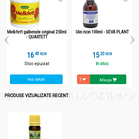
Melkfett galbenele original 250ml
Ulei ricin 100ml - SEVA PLANT
- QUARTETT
16
.
4
15
.
2
RON
RON
Stoc epuizat
In stoc
Vezi detalii
Adauga
PRODUSE VIZUALIZATE RECENT: