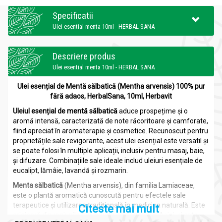
Specificatii
Ulei esential menta 10ml - HERBAL SANA
Descriere produs
Ulei esential menta 10ml - HERBAL SANA
Ulei esențial de Ment
ă
sălbatică (Mentha arvensis) 100% pur
fără adaos, HerbalSana, 10ml, Herbavit
Uleiul esențial de mentă sălbatică
aduce prospețime și o
aromă intensă, caracterizată de note răcoritoare și camforate,
fiind apreciat în aromaterapie și cosmetice. Recunoscut pentru
proprietățile sale revigorante, acest ulei esențial este versatil și
se poate folosi în multiple aplicații, inclusiv pentru masaj, baie,
și difuzare. Combinațiile sale ideale includ uleiuri esențiale de
eucalipt, lămâie, lavandă și rozmarin.
Menta sălbatică
(Mentha arvensis), din familia Lamiaceae,
este o plantă aromatică cunoscută pentru efectele sale
terapeutice și utilizarea tradițională în medicina naturală. Este
Citeste mai mult
originară din regiunile temperate ale Europei și Asiei, și este