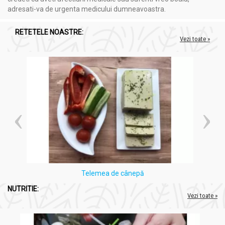
Nu utiliza uleiul esențial de mentă nediluat direct pe
adresati-va de urgenta medicului dumneavoastra.
piele
. Este recomandat să îl diluezi într-un ulei vegetal
sau să îl utilizezi în combinație cu alte uleiuri esențiale,
RETETELE NOASTRE:
conform instrucțiunilor.
Vezi toate »
Evită contactul direct cu ochii
. În cazul în care uleiul intră
în contact cu ochii, clătește imediat cu apă curată și
consultă un medic, dacă apar iritații persistente.
Nu înghite uleiul esențial de mentă
. Este destinat
exclusiv utilizării externe. Dacă este ingerat accidental,
caută asistență medicală de urgență.
Femeile gravide și mamele care alăptează
ar trebui să
consulte un medic înainte de a utiliza uleiul esențial de
mentă.
Este recomandat să efectuezi un test de sensibilitate
cutanată înainte de utilizare, aplicând o cantitate mică
de ulei diluat pe o mică porțiune de piele și observând
reacția timp de 24 de ore. Dacă apar iritații sau reacții
Telemea de cânepă
adverse, întrerupe utilizarea.
NUTRITIE:
Vezi toate »
Mod utilizare:
Ulei esential menta 10ml - HERBAL SANA