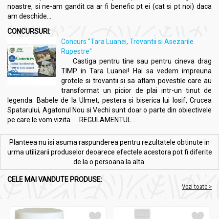
noastre, si ne-am gandit ca ar fi benefic pt ei (cat si pt noi) daca
acneice.
am deschide...
Comprese
:
CONCURSURI:
Adaugă 2-3 picături de ulei esențial de mentă într-un bol
Concurs "Tara Luanei, Trovantii si Asezarile
cu apă caldă sau rece.
Rupestre"
Înmoaie un prosop sau o cârpă în amestec și stoarce
Castiga pentru tine sau pentru cineva drag
ușor excesul de lichid.
TIMP in Tara Luanei! Hai sa vedem impreuna
Aplică compresa pe zona afectată (de exemplu, frunte
grotele si trovantii si sa aflam povestile care au
pentru dureri de cap) și lasă să acționeze timp de 10-15
transformat un picior de plai intr-un tinut de
minute.
legenda. Babele de la Ulmet, pestera si biserica lui Iosif, Crucea
Spatarului, Agatonul Nou si Vechi sunt doar o parte din obiectivele
Băi
:
pe care le vom vizita. REGULAMENTUL...
Adaugă 5-10 picături de ulei esențial de mentă în apa de
baie deja umplută.
Planteea nu isi asuma raspunderea pentru rezultatele obtinute in
Amestecă bine apa pentru a dispersa uleiul și bucură-te
urma utilizarii produselor deoarece efectele acestora pot fi diferite
de o baie relaxantă și revigorantă.
de la o persoana la alta.
CELE MAI VANDUTE PRODUSE:
Vezi toate >