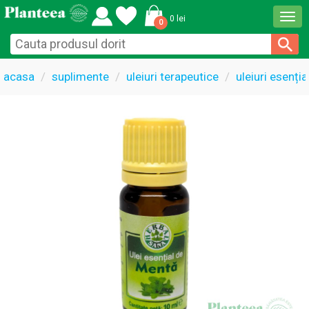
Togg
0 lei
0
navi
acasa
suplimente
uleiuri terapeutice
uleiuri esenți