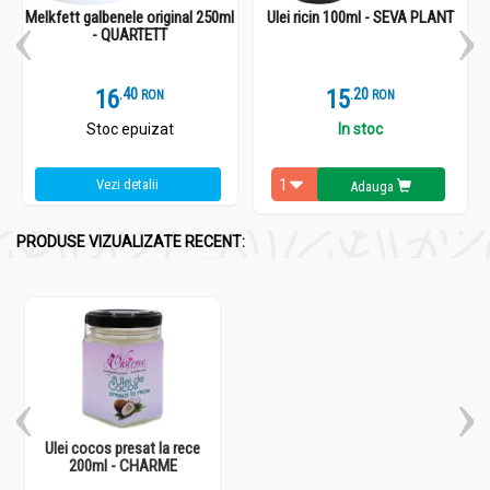
Melkfett galbenele original 250ml
Ulei ricin 100ml - SEVA PLANT
- QUARTETT
16
.
4
15
.
2
RON
RON
Stoc epuizat
In stoc
Vezi detalii
Adauga
PRODUSE VIZUALIZATE RECENT:
Ulei cocos presat la rece
200ml - CHARME