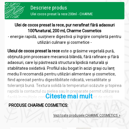
Descriere produs
Ulei cocos presat la rece 200ml - CHARME
Ulei de cocos presat la rece, pur nerafinat fără adaosuri
100%natural, 200 ml, Charme Cosmetics
- energie rapidă, susținere digestivă și îngrijire completă pentru
utilizări culinare și cosmetice -
Uleiul de cocos presat la rece
este o grăsime vegetală pură,
obținută prin procesare mecanică blândă, fără rafinare și fără
adaosuri, care își păstrează structura lipidică naturală și
stabilitatea oxidativă. Profilul său bogat în acizi grași cu lanț
mediu îl recomandă pentru utilizări alimentare și cosmetice,
fiind apreciat pentru digestibilitate ridicată, versatilitate și
toleranță bună. Textura solidă la temperaturi scăzute și topirea
rapidă la contactul cu pielea sau în preparate permit utilizarea
Citeste mai mult
facilă în multiple contexte. Ambalarea în recipient de sticlă
contribuie la menținerea calității și la protecția conținutului.
PRODUSE CHARME COSMETICS:
Uleiul de cocos
este un produs tradițional obținut din pulpa
Vezi toate produsele CHARME COSMETICS >
fructului Cocos nucifera, utilizat de secole în alimentație,
îngrijire corporală și practici naturiste în regiunile tropicale. În
dietele tradiționale asiatice și în medicina ayurvedică, a fost