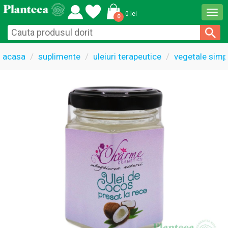
Togg
0 lei
0
navi
acasa
suplimente
uleiuri terapeutice
vegetale simp