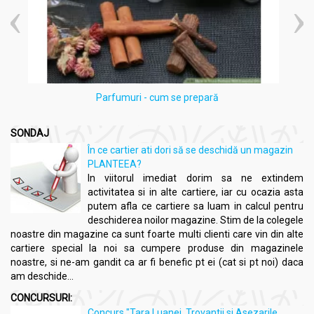
la absorbție
Îngrijire păr:
Aplicare pe lungimi sau ca mască înainte de
spălare
Demachiere:
Utilizare simplă pentru îndepărtarea
machiajului și impurităților
Parfumuri - cum se prepară
SONDAJ
În ce cartier ati dori să se deschidă un magazin
PLANTEEA?
In viitorul imediat dorim sa ne extindem
activitatea si in alte cartiere, iar cu ocazia asta
putem afla ce cartiere sa luam in calcul pentru
deschiderea noilor magazine. Stim de la colegele
noastre din magazine ca sunt foarte multi clienti care vin din alte
cartiere special la noi sa cumpere produse din magazinele
noastre, si ne-am gandit ca ar fi benefic pt ei (cat si pt noi) daca
am deschide...
CONCURSURI:
Concurs "Tara Luanei, Trovantii si Asezarile