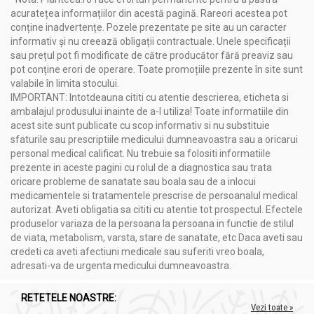
dietele specifice
acuratețea informațiilor din acestă pagină. Rareori acestea pot
Poate sprijini procesele metabolice în regimuri
conține inadvertențe. Pozele prezentate pe site au un caracter
alimentare low-carb, keto sau raw-vegan
informativ și nu creează obligații contractuale. Unele specificații
Oferă hidratare intensă pielii uscate și sensibile
sau prețul pot fi modificate de către producător fără preaviz sau
Îmbunătățește aspectul firului de păr, conferind luciu și
pot conține erori de operare. Toate promoțiile prezente în site sunt
elasticitate
valabile în limita stocului.
Ajută la menținerea confortului cutanat în zonele
IMPORTANT: Intotdeauna cititi cu atentie descrierea, eticheta si
predispuse la iritații
ambalajul produsului inainte de a-l utiliza! Toate informatiile din
Alternativă naturală pentru demachiere și îngrijire zilnică
acest site sunt publicate cu scop informativ si nu substituie
Indicații:
sfaturile sau prescriptiile medicului dumneavoastra sau a oricarui
personal medical calificat. Nu trebuie sa folositi informatiile
Regimuri alimentare vegetariene, vegane, raw sau
prezente in aceste pagini cu rolul de a diagnostica sau trata
ketogenice
oricare probleme de sanatate sau boala sau de a inlocui
Susținerea digestiei și a aportului caloric controlat
medicamentele si tratamentele prescrise de persoanalul medical
Îngrijirea pielii uscate, deshidratate sau sensibile
autorizat. Aveti obligatia sa cititi cu atentie tot prospectul. Efectele
Îngrijirea părului tern, degradat sau lipsit de elasticitate
produselor variaza de la persoana la persoana in functie de stilul
Zone cutanate predispuse la iritații sau disconfort
de viata, metabolism, varsta, stare de sanatate, etc Daca aveti sau
Rutine de îngrijire minimaliste, cu produse
credeti ca aveti afectiuni medicale sau suferiti vreo boala,
multifuncționale
adresati-va de urgenta medicului dumneavoastra.
RETETELE NOASTRE:
Precauții, contraindicații și sfaturi:
Vezi toate »