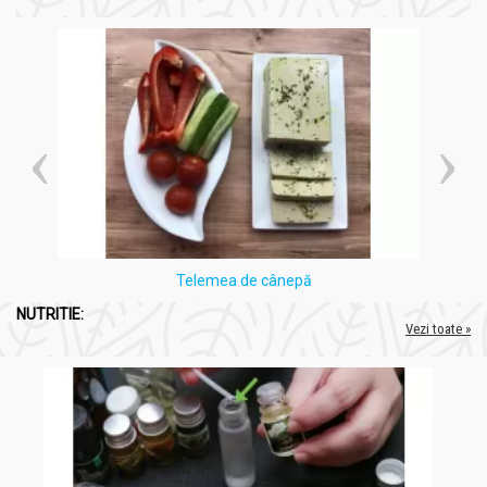
Ulei cocos presat la rece 200ml - CHARME
A nu se depăși doza zilnică recomandată pentru uz
alimentar
A se evita utilizarea internă în cazul intoleranței
individuale la cocos
Pentru uz extern, se recomandă testarea pe o zonă
mică de piele
A se păstra în locuri uscate și răcoroase, ferit de lumină
directă
Produsul se solidifică natural la temperaturi sub punctul
de topire, fără afectarea calității
Telemea de cânepă
Moduri de consum și utilizare:
NUTRITIE:
Vezi toate »
Ulei cocos presat la rece 200ml - CHARME
Administrare internă:
1 linguriță pe zi, preferabil
dimineața, ca atare sau adăugată în preparate reci
Utilizare culinară:
Poate fi folosit la gătit, copt sau prăjit
ușor, datorită stabilității la temperatură
Îngrijire corporală:
Aplicare directă pe piele, masaj până