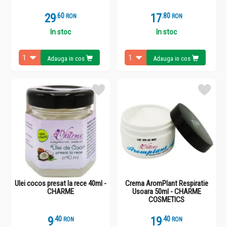
29
.
6
17
.
8
RON
RON
In stoc
In stoc
Adauga in cos
Adauga in cos
Ulei cocos presat la rece 40ml -
Crema AromPlant Respiratie
CHARME
Usoara 50ml - CHARME
COSMETICS
9
.
4
19
.
4
RON
RON