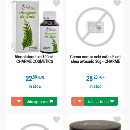
Alcoolatura tuia 100ml -
Crema contur ochi cafea E unt
CHARME COSMETICS
shea avocado 30g - CHARME
22
.
5
28
.
2
RON
RON
In stoc
In stoc
Adauga in cos
Adauga in cos