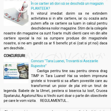
În ce cartier ati dori să se deschidă un magazin
PLANTEEA?
In viitorul imediat dorim sa ne extindem
activitatea si in alte cartiere, iar cu ocazia asta
putem afla ce cartiere sa luam in calcul pentru
deschiderea noilor magazine. Stim de la colegele
noastre din magazine ca sunt foarte multi clienti care vin din alte
cartiere special la noi sa cumpere produse din magazinele
noastre, si ne-am gandit ca ar fi benefic pt ei (cat si pt noi) daca
am deschide...
CONCURSURI:
Concurs "Tara Luanei, Trovantii si Asezarile
Rupestre"
Castiga pentru tine sau pentru cineva drag
TIMP in Tara Luanei! Hai sa vedem impreuna
grotele si trovantii si sa aflam povestile care au
transformat un picior de plai intr-un tinut de
legenda. Babele de la Ulmet, pestera si biserica lui Iosif, Crucea
Spatarului, Agatonul Nou si Vechi sunt doar o parte din obiectivele
pe care le vom vizita. REGULAMENTUL...