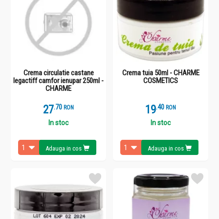
Crema circulatie castane
Crema tuia 50ml - CHARME
legactiff camfor ienupar 250ml -
COSMETICS
CHARME
27
.
7
19
.
4
RON
RON
In stoc
In stoc
Adauga in cos
Adauga in cos