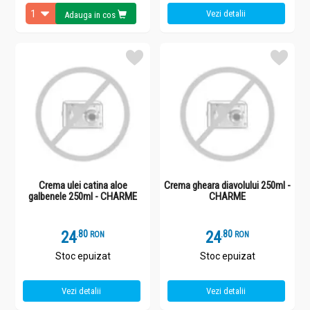
Vezi detalii
Adauga in cos
Crema ulei catina aloe
Crema gheara diavolului 250ml -
galbenele 250ml - CHARME
CHARME
24
.
8
24
.
8
RON
RON
Stoc epuizat
Stoc epuizat
Vezi detalii
Vezi detalii