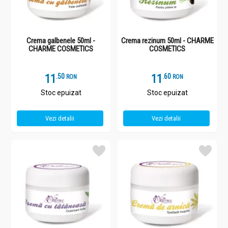
Crema galbenele 50ml -
Crema rezinum 50ml - CHARME
CHARME COSMETICS
COSMETICS
11
.
5
11
.
6
RON
RON
Stoc epuizat
Stoc epuizat
Vezi detalii
Vezi detalii