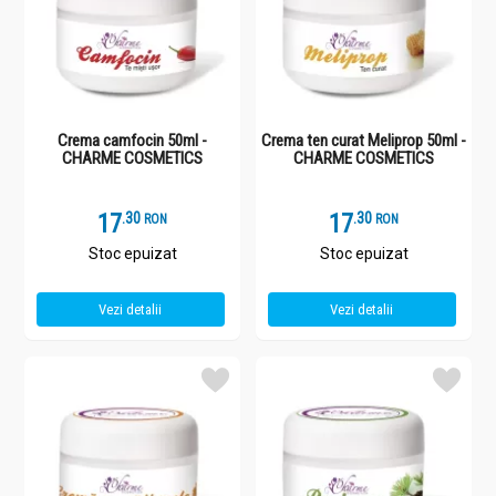
Crema camfocin 50ml -
Crema ten curat Meliprop 50ml -
CHARME COSMETICS
CHARME COSMETICS
17
.
3
17
.
3
RON
RON
Stoc epuizat
Stoc epuizat
Vezi detalii
Vezi detalii