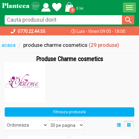
Togg
0 lei
0
navi
0770.22.44.55
Luni - Vineri 09:00 - 18:00
acasa
produse charme cosmetics
(29 produse)
Produse Charme cosmetics
Filtreaza produsele