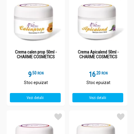
Crema calen prop 50ml -
Crema Apicalend 50ml -
CHARME COSMETICS
CHARME COSMETICS
9
.
5
16
.
2
RON
RON
Stoc epuizat
Stoc epuizat
Vezi detalii
Vezi detalii