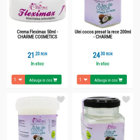
Crema Fleximax 50ml -
Ulei cocos presat la rece 200ml
CHARME COSMETICS
- CHARME
21
.
2
24
.
3
RON
RON
In stoc
In stoc
Adauga in cos
Adauga in cos