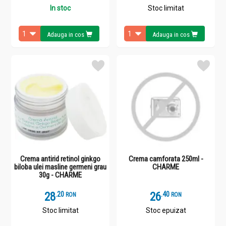
In stoc
Stoc limitat
Adauga in cos
Adauga in cos
Crema antirid retinol ginkgo
Crema camforata 250ml -
biloba ulei masline germeni grau
CHARME
30g - CHARME
28
.
2
26
.
4
RON
RON
Stoc limitat
Stoc epuizat