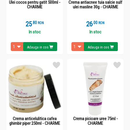
Ulei cocos pentru gatit 500ml -
Crema antiacnee tuia salcie sulf
CHARME
ulei masline 30g - CHARME
25
.
8
26
.
0
RON
RON
In stoc
In stoc
Adauga in cos
Adauga in cos
Crema anticelulitica cafea
Crema picioare uree 75ml -
ghimbir piper 250ml - CHARME
CHARME