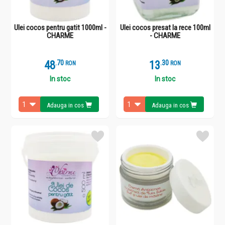
Ulei cocos pentru gatit 1000ml -
Ulei cocos presat la rece 100ml
CHARME
- CHARME
48
.
7
13
.
3
RON
RON
In stoc
In stoc
Adauga in cos
Adauga in cos