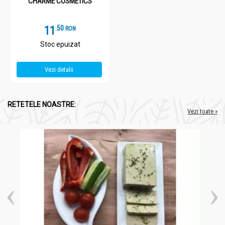
CHARME COSMETICS
11
.
5
RON
Stoc epuizat
Vezi detalii
RETETELE NOASTRE:
Vezi toate »