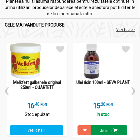
Planteea nu isi asuma raspunderea pentru rezultatele obtinute in
urma utilizarii produselor deoarece efectele acestora pot fi diferite
de la o persoana la alta.
CELE MAI VANDUTE PRODUSE:
Vezi toate >
Melkfett galbenele original
Ulei ricin 100ml - SEVA PLANT
250ml - QUARTETT
16
.
4
15
.
2
RON
RON
Stoc epuizat
In stoc
Vezi detalii
Adauga