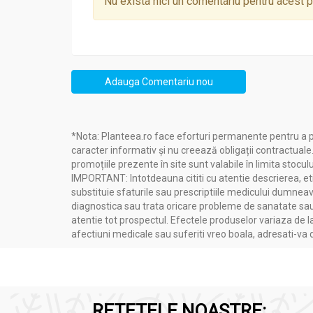
Nu exista nici un comentariu pentru acest 
Adauga Comentariu nou
*Nota: Planteea.ro face eforturi permanente pentru a p
caracter informativ și nu creează obligații contractuale
promoțiile prezente în site sunt valabile în limita stoculu
IMPORTANT: Intotdeauna cititi cu atentie descrierea, etic
substituie sfaturile sau prescriptiile medicului dumneavo
diagnostica sau trata oricare probleme de sanatate sau 
atentie tot prospectul. Efectele produselor variaza de l
afectiuni medicale sau suferiti vreo boala, adresati-v
RETETELE NOASTRE: