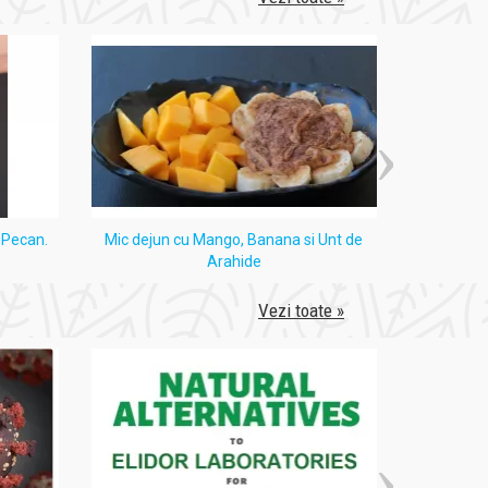
i Pecan.
Mic dejun cu Mango, Banana si Unt de
Tort
Arahide
Vezi toate »