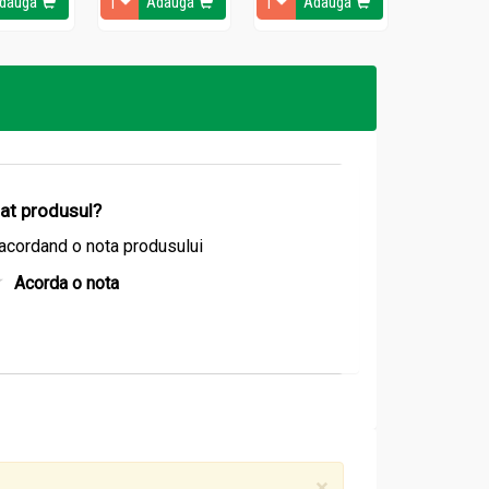
dauga
Adauga
Adauga
Ada
izat produsul?
acordand o nota produsului
Acorda o nota
×