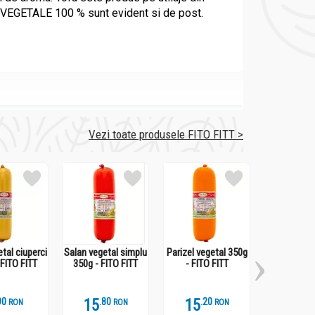
t VEGETALE 100 % sunt evident si de post.
Vezi toate produsele FITO FITT >
tal ciuperci
Salan vegetal simplu
Parizel vegetal 350g
Lapte praf 
 FITO FITT
350g - FITO FITT
- FITO FITT
zahar 1kg - 
9
15
.
8
15
.
2
49
.
4
RON
RON
RON