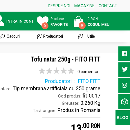
DESPRE NOI
MAGAZINE
CONTACT
Produse
0 RON
INTRA IN CONT
FAVORITE
COSUL MEU
0
0
Cadouri
Producatori
Utile
Tofu natur 250g - FITO FITT
0 comentarii
Producatori
FITO FITT
Tip membrana artificiala cu 250 grame
ntare:
fit-0017
Cod produs:
0.260 Kg
Greutate:
Produs in Romania
Țară origine:
BLOG
.
0
13
RON