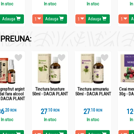
ROTEINE DE SOIA INTR-O DIETA SARACA IN GRASIMI
In stoc
In stoc
In stoc
In
Adauga
Adauga
Adauga
A
PREUNA:
re un gust fad.
grepfrut argint
Tinctura brusture
Tinctura armurariu
Ceai mer
dal fara alcool
50ml - DACIA PLANT
50ml - DACIA PLANT
30g - D
- DACIA PLANT
36
.
2
27
.
1
27
.
1
12
RON
RON
RON
In stoc
In stoc
In stoc
In