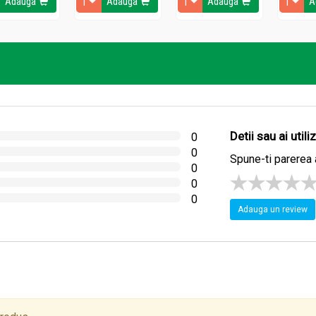
Adauga
Adauga
Adauga
A
Detii sau ai util
0
0
Spune-ti parerea 
0
0
0
Adauga un review