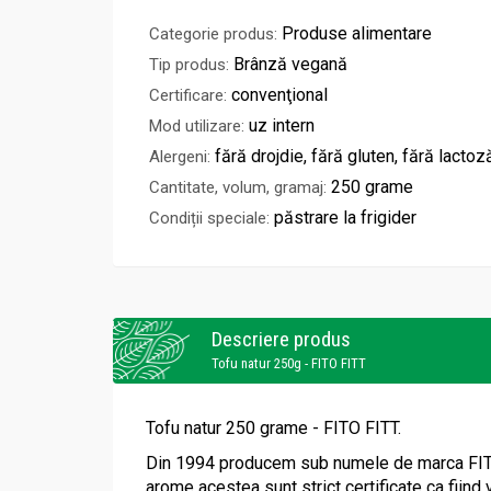
Produse alimentare
Categorie produs:
Brânză vegană
Tip produs:
convenţional
Certificare:
uz intern
Mod utilizare:
fără drojdie, fără gluten, fără lactoz
Alergeni:
250 grame
Cantitate, volum, gramaj:
păstrare la frigider
Condiții speciale:
Descriere produs
Tofu natur 250g - FITO FITT
Tofu natur 250 grame - FITO FITT.
Din 1994 producem sub numele de marca FITO-F
arome acestea sunt strict certificate ca fiind