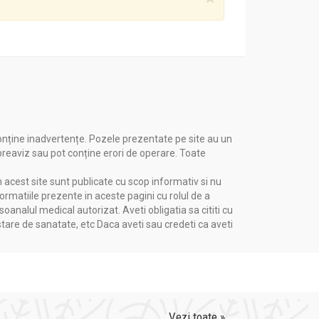
onține inadvertențe. Pozele prezentate pe site au un
 preaviz sau pot conține erori de operare. Toate
n acest site sunt publicate cu scop informativ si nu
formatiile prezente in aceste pagini cu rolul de a
nalul medical autorizat. Aveti obligatia sa cititi cu
stare de sanatate, etc Daca aveti sau credeti ca aveti
Vezi toate »