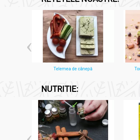
i Lămâie
Telemea de cânepă
To
NUTRITIE: