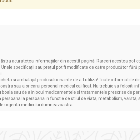
produs.
ăstra acuratețea informațiilor din acestă pagină. Rareori acestea pot c
. Unele specificații sau prețul pot fi modificate de către producător fără
i.
heta si ambalajul produsului inainte de a-l utiliza! Toate informatiile di
astra sau a oricarui personal medical calificat. Nu trebuie sa folositi in
boala sau de a inlocui medicamentele si tratamentele prescrise de persoa
a persoana la persoana in functie de stilul de viata, metabolism, varsta, 
a de urgenta medicului dumneavoastra.