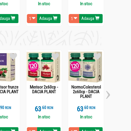
 stoc
In stoc
In stoc
In st
dauga
Adauga
Adauga
Ada
isor frunze
Merisor 2x60cp -
NormoColesterol
Anghinare
ACIA PLANT
DACIA PLANT
2x60cp - DACIA
2x60cp -
PLANT
PLA
.
9
63
.
6
63
.
6
63
.
6
RON
RON
RON
 stoc
In stoc
In stoc
In st