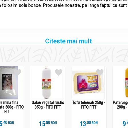
a folosim soia boabe. Produsele noastre, pe langa faptul ca sun
Citeste mai mult
e mina fina
Salan vegetal rustic
Tofu telemah 250g -
Pate vege
ta 500g - FITO
350g - FITO FITT
FITO FITT
200g -
FIT
5
.
4
15
.
8
13
.
0
9
.
RON
RON
RON