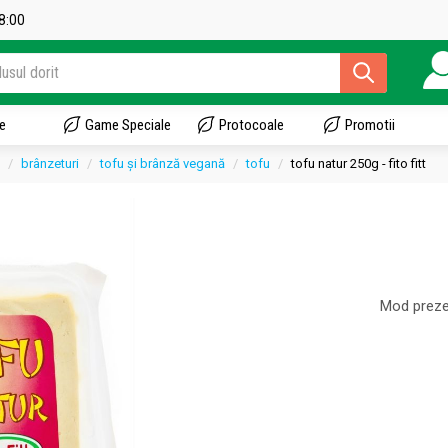
18:00
e
Game Speciale
Protocoale
Promotii
brânzeturi
tofu și brânză vegană
tofu
tofu natur 250g - fito fitt
Mod preze