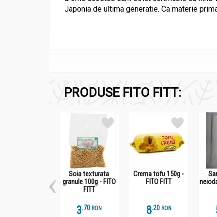
Japonia de ultima generatie. Ca materie prim
Compozitie
PRODUSE FITO FITT:
Tofu natur 250g - FITO FITT
Soia boabe.
Soia texturata
Crema tofu 150g -
Sar
Recomandari
granule 100g - FITO
FITO FITT
neioda
FITT
Tofu natur 250g - FITO FITT
3
.
7
8
.
2
RON
RON