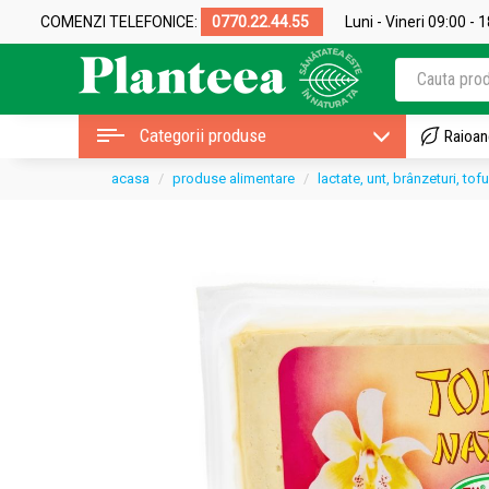
COMENZI TELEFONICE:
0770.22.44.55
Luni - Vineri 09:00 - 
Categorii produse
Raioan
acasa
produse alimentare
lactate, unt, brânzeturi, tofu