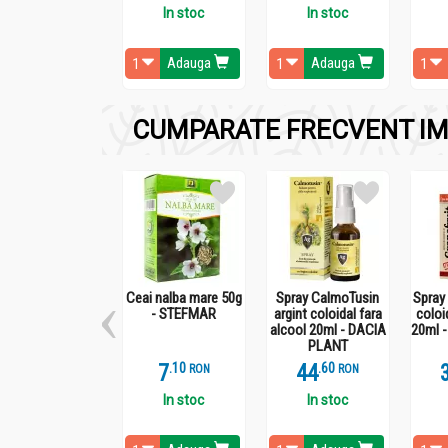
SE RECOMANDACONSUMUL ZILNIC A 25 g P
In stoc
In stoc
Adauga
Adauga
CUMPARATE FRECVENT IM
Administrare
Tofu natur 250g - FITO FITT
A SE CONSUMA :vezi retete de tofu.Ca atare a
Ceai nalba mare 50g
Spray CalmoTusin
Spray 
- STEFMAR
argint coloidal fara
coloi
alcool 20ml - DACIA
20ml 
PLANT
7
.
1
44
.
6
RON
RON
In stoc
In stoc