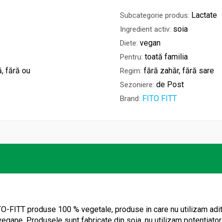
Lactate
Subcategorie produs:
soia
Ingredient activ:
vegan
Diete:
toată familia
Pentru:
ă, fără ou
fără zahăr, fără sare
Regim:
de Post
Sezoniere:
FITO FITT
Brand:
ITT produse 100 % vegetale, produse in care nu utilizam aditivi 
 vegane. Produsele sunt fabricate din soia, nu utilizam potentiato