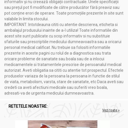
informativ și nu creează obligații contractuale. Unele specificații
sau prețul pot fi modificate de către producător fără preaviz sau
pot conține erori de operare. Toate promoțiile prezente în site sunt
valabile în limita stocului.
IMPORTANT: Intotdeauna cititi cu atentie descrierea, eticheta si
ambalajul produsului inainte de a-l utiliza! Toate informatiile din
acest site sunt publicate cu scop informativ si nu substituie
sfaturile sau prescriptiile medicului dumneavoastra sau a oricarui
personal medical calificat. Nu trebuie sa folositi informatiile
prezente in aceste pagini cu rolul de a diagnostica sau trata
oricare probleme de sanatate sau boala sau de a inlocui
medicamentele si tratamentele prescrise de persoanalul medical
autorizat. Aveti obligatia sa cititi cu atentie tot prospectul. Efectele
produselor variaza de la persoana la persoana in functie de stilul
de viata, metabolism, varsta, stare de sanatate, etc Daca aveti sau
credeti ca aveti afectiuni medicale sau suferiti vreo boala,
adresati-va de urgenta medicului dumneavoastra.
RETETELE NOASTRE:
Vezi toate »