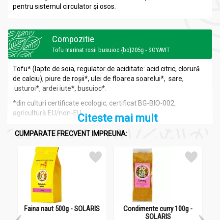
pentru sistemul circulator şi osos.
Compozitie
Tofu marinat rosii busuioc {bo}205g - SOYAVIT
Tofu* (lapte de soia, regulator de aciditate: acid citric, clorură
de calciu), piure de roșii*, ulei de floarea soarelui*, sare,
usturoi*, ardei iute*, busuioc*.
*din culturi certificate ecologic, certificat BG-BI
O-002,
agricultură EU/non-EU
Citeste mai mult
Valori nutriționale / 100 g produs:
CUMPARATE FRECVENT IMPREUNA:
Valoare energetică: 209,98 kcal
Proteine: 9,52 g
Carbohidrați: 17,1 g
-din care zahăr: 0 g
Grăsimi: 11,5 g
-din care grăsimi saturate: 0,4 g
Sare: 1,87 g.
Faina naut 500g - SOLARIS
Condimente curry 100g -
U
SOLARIS
F