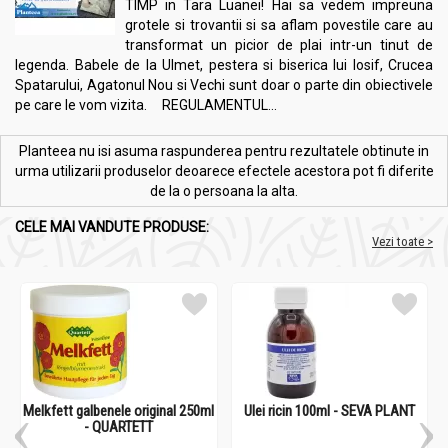
TIMP in Tara Luanei! Hai sa vedem impreuna
grotele si trovantii si sa aflam povestile care au
transformat un picior de plai intr-un tinut de
legenda. Babele de la Ulmet, pestera si biserica lui Iosif, Crucea
Spatarului, Agatonul Nou si Vechi sunt doar o parte din obiectivele
pe care le vom vizita. REGULAMENTUL...
Planteea nu isi asuma raspunderea pentru rezultatele obtinute in
urma utilizarii produselor deoarece efectele acestora pot fi diferite
de la o persoana la alta.
CELE MAI VANDUTE PRODUSE:
Vezi toate >
Melkfett galbenele original 250ml
Ulei ricin 100ml - SEVA PLANT
- QUARTETT