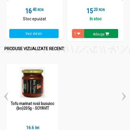
16
.
4
15
.
2
RON
RON
Stoc epuizat
In stoc
Vezi detalii
Adauga
PRODUSE VIZUALIZATE RECENT:
Tofu marinat rosii busuioc
{bo}205g - SOYAVIT
16.6 lei