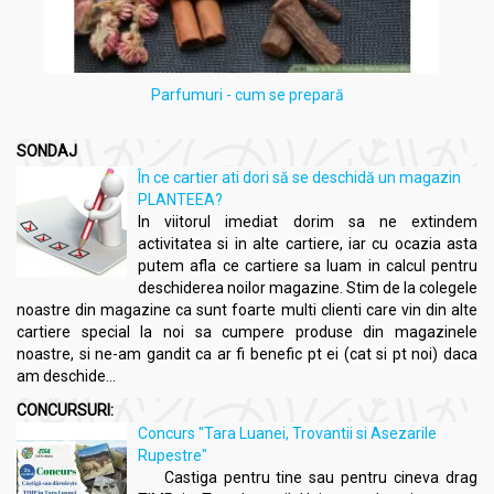
Parfumuri - cum se prepară
SONDAJ
În ce cartier ati dori să se deschidă un magazin
PLANTEEA?
In viitorul imediat dorim sa ne extindem
activitatea si in alte cartiere, iar cu ocazia asta
putem afla ce cartiere sa luam in calcul pentru
deschiderea noilor magazine. Stim de la colegele
noastre din magazine ca sunt foarte multi clienti care vin din alte
cartiere special la noi sa cumpere produse din magazinele
noastre, si ne-am gandit ca ar fi benefic pt ei (cat si pt noi) daca
am deschide...
CONCURSURI:
Concurs "Tara Luanei, Trovantii si Asezarile
Rupestre"
Castiga pentru tine sau pentru cineva drag