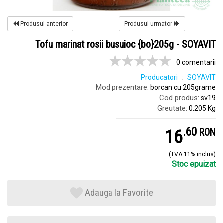
Produsul anterior
Produsul urmator
Tofu marinat rosii busuioc {bo}205g - SOYAVIT
0 comentarii
Producatori
SOYAVIT
Mod prezentare:
borcan cu 205grame
Cod produs:
sv19
Greutate:
0.205 Kg
.
6
16
RON
(TVA 11% inclus)
Stoc epuizat
Adauga la Favorite