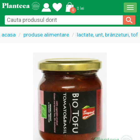
Togg
0 lei
0
navi
acasa
produse alimentare
lactate, unt, brânzeturi, tof