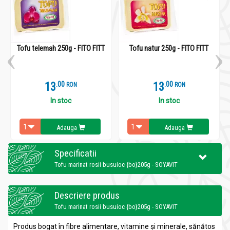
Tofu telemah 250g - FITO FITT
Tofu natur 250g - FITO FITT
13
.
0
13
.
0
RON
RON
In stoc
In stoc
Adauga
Adauga
Specificatii
Tofu marinat rosii busuioc {bo}205g - SOYAVIT
Descriere produs
Tofu marinat rosii busuioc {bo}205g - SOYAVIT
Produs bogat în fibre alimentare, vitamine şi minerale, sănătos