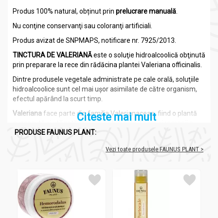
Produs 100% natural, obținut prin
prelucrare manuală
.
Nu conţine conservanţi sau coloranţi artificiali.
Produs avizat de SNPMAPS, notificare nr. 7925/2013.
TINCTURA DE VALERIANĂ
este o soluţie hidroalcoolică obţinută
prin preparare la rece din rădăcina plantei Valeriana officinalis.
Dintre produsele vegetale administrate pe cale orală, soluţiile
hidroalcoolice sunt cel mai uşor asimilate de către organism,
efectul apărând la scurt timp.
Valeriana
face parte din familia Valerianaceae, fiind o plantă
Citeste mai mult
cunoscută şi utilizată încă din antichitate. Grecii şi romanii o
PRODUSE FAUNUS PLANT:
foloseau ca sedativ şi anxiolitic, iar Hypocrate utiliza planta ca
remediu împotriva insomniei.
Vezi toate produsele FAUNUS PLANT >
Denumirea ştiinţifică a plantei Valeriana provine din verbul latin
,,valere'' care înseamnă ,,a fi sănătos''.
În medicina populară românească valeriana era considerată
plantă magică deoarece alungă demonii, ielele şi toate spiritele
rele, motiv pentru care se utiliza în stări de rătăcire a minţii,
posesie demoniacă sau halucinaţii.