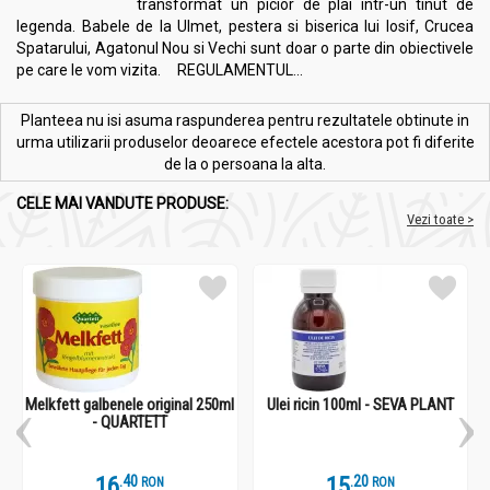
transformat un picior de plai intr-un tinut de
legenda. Babele de la Ulmet, pestera si biserica lui Iosif, Crucea
Spatarului, Agatonul Nou si Vechi sunt doar o parte din obiectivele
pe care le vom vizita. REGULAMENTUL...
Planteea nu isi asuma raspunderea pentru rezultatele obtinute in
urma utilizarii produselor deoarece efectele acestora pot fi diferite
de la o persoana la alta.
CELE MAI VANDUTE PRODUSE:
Vezi toate >
Melkfett galbenele original 250ml
Ulei ricin 100ml - SEVA PLANT
- QUARTETT
16
.
4
15
.
2
RON
RON