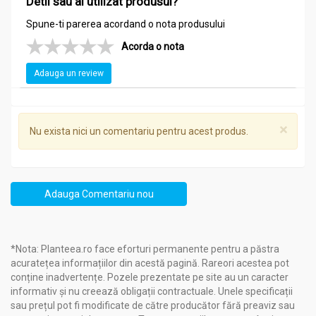
persoane cărora le este interzis/limitat consumul de alcool.
Detii sau ai utilizat produsul?
Spune-ti parerea acordand o nota produsului
Mod de administrare:
Acorda o nota
Tinctura valeriana 500ml - FAUNUS
Adauga un review
Uz intern: câte o linguriţă (5ml) de tinctură diluată în 50ml apă
sau ceai, de 3-4 ori pe zi, pe stomacul gol.
×
Nu exista nici un comentariu pentru acest produs.
Adauga Comentariu nou
*Nota: Planteea.ro face eforturi permanente pentru a păstra
acuratețea informațiilor din acestă pagină. Rareori acestea pot
conține inadvertențe. Pozele prezentate pe site au un caracter
informativ și nu creează obligații contractuale. Unele specificații
sau prețul pot fi modificate de către producător fără preaviz sau