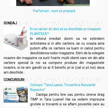
Parfumuri - cum se prepară
SONDAJ
În ce cartier ati dori să se deschidă un magazin
PLANTEEA?
In viitorul imediat dorim sa ne extindem
activitatea si in alte cartiere, iar cu ocazia asta
putem afla ce cartiere sa luam in calcul pentru
deschiderea noilor magazine. Stim de la colegele
noastre din magazine ca sunt foarte multi clienti care vin din alte
cartiere special la noi sa cumpere produse din magazinele
noastre, si ne-am gandit ca ar fi benefic pt ei (cat si pt noi) daca
am deschide...
CONCURSURI:
Concurs "Tara Luanei, Trovantii si Asezarile
Rupestre"
Castiga pentru tine sau pentru cineva drag
TIMP in Tara Luanei! Hai sa vedem impreuna
grotele si trovantii si sa aflam povestile care au