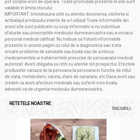
pot conține erori de operare. Toate promoțiile prezente în site sunt
valabile în limita stocului.
IMPORTANT: Intotdeauna cititi cu atentie descrierea, eticheta si
ambalajul produsului inainte de a-l utiliza! Toate informatiile din
acest site sunt publicate cu scop informativ si nu substituie
sfaturile sau prescriptiile medicului dumneavoastra sau a oricarui
personal medical calificat. Nu trebuie sa folositi informatiile
prezente in aceste pagini cu rolul de a diagnostica sau trata
oricare probleme de sanatate sau boala sau de a inlocui
medicamentele si tratamentele prescrise de persoanalul medical
autorizat. Aveti obligatia sa cititi cu atentie tot prospectul. Efectele
produselor variaza de la persoana la persoana in functie de stilul
de viata, metabolism, varsta, stare de sanatate, etc Daca aveti sau
credeti ca aveti afectiuni medicale sau suferiti vreo boala,
adresati-va de urgenta medicului dumneavoastra.
RETETELE NOASTRE:
Vezi toate »