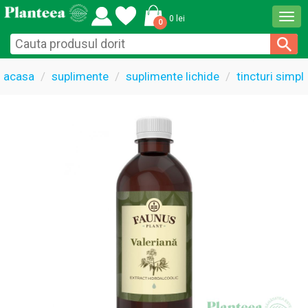
Togg
0 lei
0
navi
acasa
suplimente
suplimente lichide
tincturi simpl