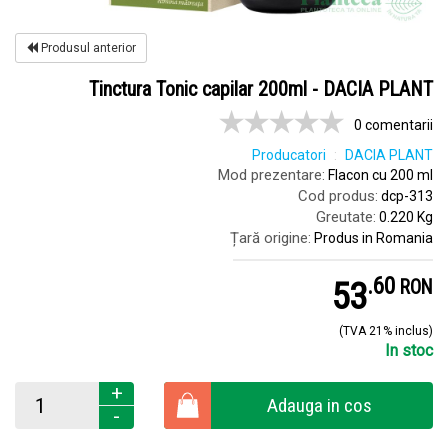
Produsul anterior
Tinctura Tonic capilar 200ml - DACIA PLANT
0 comentarii
Producatori
DACIA PLANT
Mod prezentare:
Flacon cu 200 ml
Cod produs:
dcp-313
Greutate:
0.220 Kg
Țară origine:
Produs in Romania
.
6
53
RON
(TVA 21% inclus)
In stoc
+
Adauga in cos
-