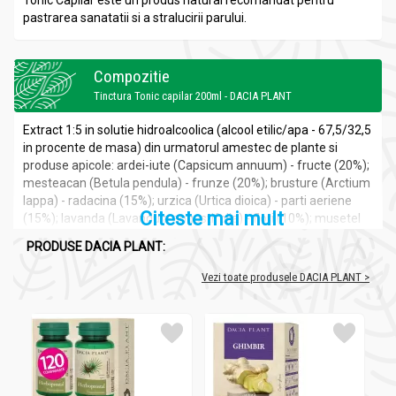
Tonic Capilar este un produs natural recomandat pentru
pastrarea sanatatii si a stralucirii parului.
Compozitie
Tinctura Tonic capilar 200ml - DACIA PLANT
Extract 1:5 in solutie hidroalcoolica (alcool etilic/apa - 67,5/32,5
in procente de masa) din urmatorul amestec de plante si
produse apicole: ardei-iute (Capsicum annuum) - fructe (20%);
mesteacan (Betula pendula) - frunze (20%); brusture (Arctium
lappa) - radacina (15%); urzica (Urtica dioica) - parti aeriene
Citeste mai mult
(15%); lavanda (Lavandula angustifolia) - flori (10%); musetel
(Matricaria chamomilla) - flori (10%); propolis (10%).
PRODUSE DACIA PLANT:
Vezi toate produsele DACIA PLANT >
Recomandari
Tinctura Tonic capilar 200ml - DACIA PLANT
- mentinerea sanatatii parului si scalpului.