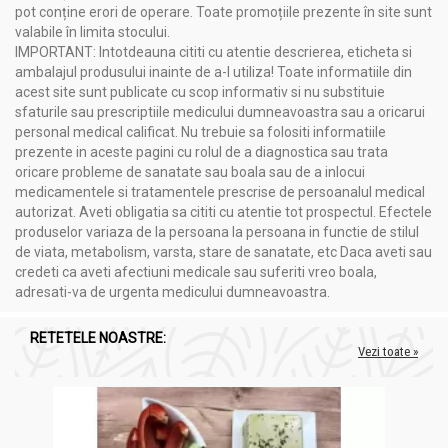
pot conține erori de operare. Toate promoțiile prezente în site sunt
valabile în limita stocului.
IMPORTANT: Intotdeauna cititi cu atentie descrierea, eticheta si
ambalajul produsului inainte de a-l utiliza! Toate informatiile din
acest site sunt publicate cu scop informativ si nu substituie
sfaturile sau prescriptiile medicului dumneavoastra sau a oricarui
personal medical calificat. Nu trebuie sa folositi informatiile
prezente in aceste pagini cu rolul de a diagnostica sau trata
oricare probleme de sanatate sau boala sau de a inlocui
medicamentele si tratamentele prescrise de persoanalul medical
autorizat. Aveti obligatia sa cititi cu atentie tot prospectul. Efectele
produselor variaza de la persoana la persoana in functie de stilul
de viata, metabolism, varsta, stare de sanatate, etc Daca aveti sau
credeti ca aveti afectiuni medicale sau suferiti vreo boala,
adresati-va de urgenta medicului dumneavoastra.
RETETELE NOASTRE:
Vezi toate »