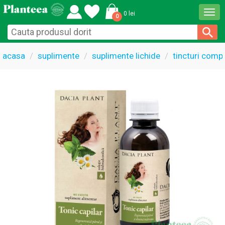
Togg
0 lei
0
navi
acasa
suplimente
suplimente lichide
tincturi comp