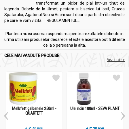
transformat un picior de plai intr-un tinut de
legenda. Babele de la Ulmet, pestera si biserica lui Iosif, Crucea
Spatarului, Agatonul Nou si Vechi sunt doar o parte din obiectivele
pe care le vom vizita. REGULAMENTUL...
Planteea nu isi asuma raspunderea pentru rezultatele obtinute in
urma utilizarii produselor deoarece efectele acestora pot fi diferite
de la o persoana la alta.
CELE MAI VANDUTE PRODUSE:
Vezi toate >
Melkfett galbenele 250ml -
Ulei ricin 100ml - SEVA PLANT
QUARTETT
.
4
.
2
RON
RON