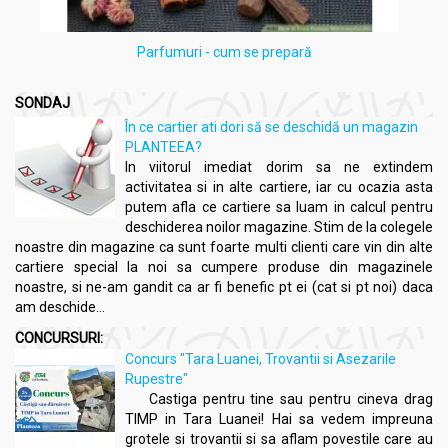
Parfumuri - cum se prepară
SONDAJ
În ce cartier ati dori să se deschidă un magazin
PLANTEEA?
In viitorul imediat dorim sa ne extindem
activitatea si in alte cartiere, iar cu ocazia asta
putem afla ce cartiere sa luam in calcul pentru
deschiderea noilor magazine. Stim de la colegele
noastre din magazine ca sunt foarte multi clienti care vin din alte
cartiere special la noi sa cumpere produse din magazinele
noastre, si ne-am gandit ca ar fi benefic pt ei (cat si pt noi) daca
am deschide...
CONCURSURI:
Concurs "Tara Luanei, Trovantii si Asezarile
Rupestre"
Castiga pentru tine sau pentru cineva drag
TIMP in Tara Luanei! Hai sa vedem impreuna
grotele si trovantii si sa aflam povestile care au