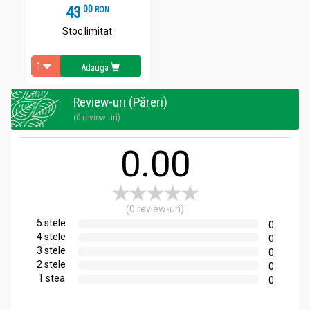
saptamana.
43
.
0
RON
Stoc limitat
Adauga
Review-uri (Păreri)
(0 review-uri)
0.00
(0 review-uri)
5 stele
0
4 stele
0
3 stele
0
2 stele
0
1 stea
0