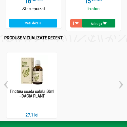
16
15
Stoc epuizat
In stoc
Vezi detalii
Adauga
PRODUSE VIZUALIZATE RECENT:
Tinctura coada calului 50ml
- DACIA PLANT
27.1 lei