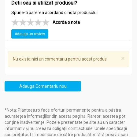
Detii sau ai utilizat produsul?
ardei-iute se adauga 2 linguri de tinctura de mesteacan si 2
linguri de tinctura de coada-calului);
Spune-ti parerea acordand o nota produsului
- pentru reducerea transpiratiei abundente se fac spalaturi
locale cu solutia diluata, obtinuta prin adaugarea a 1-2 lingurite
Acorda o nota
de tinctura in100 ml de apa (jumatate de pahar).
Adauga un review
×
Nu exista nici un comentariu pentru acest produs.
Adauga Comentariu nou
*Nota: Planteea.ro face eforturi permanente pentru a păstra
acuratețea informațiilor din acestă pagină. Rareori acestea pot
conține inadvertențe. Pozele prezentate pe site au un caracter
informativ și nu creează obligații contractuale. Unele specificații
sau prețul pot fi modificate de către producător fără preaviz sau