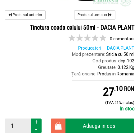
Produsul anterior
Produsul urmator
Tinctura coada calului 50ml - DACIA PLANT
0 comentarii
Producatori
DACIA PLANT
Mod prezentare:
Sticla cu 50 ml
Cod produs:
dcp-102
Greutate:
0.122 Kg
Țară origine:
Produs in Romania
.
1
27
RON
(TVA 21% inclus)
In stoc
+
Adauga in cos
-