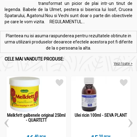
transformat un picior de plai intr-un tinut de
legenda. Babele de la Ulmet, pestera si biserica lui Iosif, Crucea
Spatarului, Agatonul Nou si Vechi sunt doar o parte din obiectivele
pe care le vom vizita. REGULAMENTUL...
Planteea nu isi asuma raspunderea pentru rezultatele obtinute in
urma utilizarii produselor deoarece efectele acestora pot fi diferite
de la o persoana la alta.
CELE MAI VANDUTE PRODUSE:
Vezi toate >
Melkfett galbenele original 250ml
Ulei ricin 100ml - SEVA PLANT
- QUARTETT
.
4
.
2
RON
RON