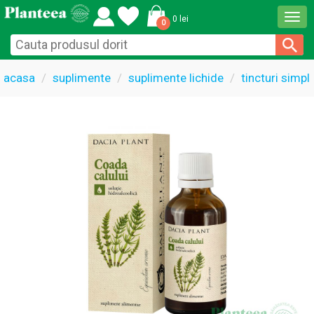
Togg
0 lei
0
navi
acasa
suplimente
suplimente lichide
tincturi simpl