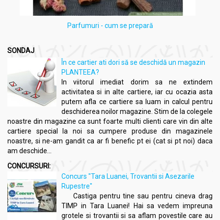
Parfumuri - cum se prepară
SONDAJ
În ce cartier ati dori să se deschidă un magazin
PLANTEEA?
In viitorul imediat dorim sa ne extindem
activitatea si in alte cartiere, iar cu ocazia asta
putem afla ce cartiere sa luam in calcul pentru
deschiderea noilor magazine. Stim de la colegele
noastre din magazine ca sunt foarte multi clienti care vin din alte
cartiere special la noi sa cumpere produse din magazinele
noastre, si ne-am gandit ca ar fi benefic pt ei (cat si pt noi) daca
am deschide...
CONCURSURI:
Concurs "Tara Luanei, Trovantii si Asezarile
Rupestre"
Castiga pentru tine sau pentru cineva drag
TIMP in Tara Luanei! Hai sa vedem impreuna
grotele si trovantii si sa aflam povestile care au