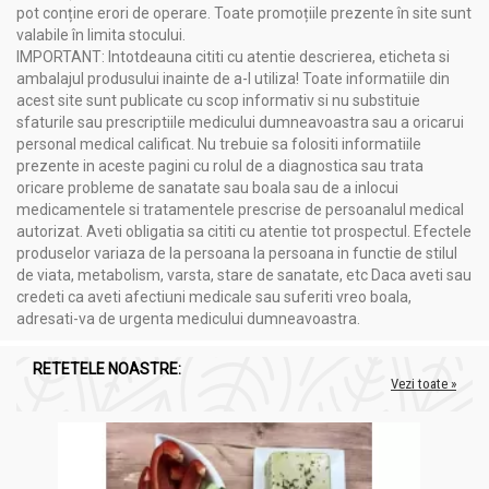
pot conține erori de operare. Toate promoțiile prezente în site sunt
valabile în limita stocului.
IMPORTANT: Intotdeauna cititi cu atentie descrierea, eticheta si
ambalajul produsului inainte de a-l utiliza! Toate informatiile din
acest site sunt publicate cu scop informativ si nu substituie
sfaturile sau prescriptiile medicului dumneavoastra sau a oricarui
personal medical calificat. Nu trebuie sa folositi informatiile
prezente in aceste pagini cu rolul de a diagnostica sau trata
oricare probleme de sanatate sau boala sau de a inlocui
medicamentele si tratamentele prescrise de persoanalul medical
autorizat. Aveti obligatia sa cititi cu atentie tot prospectul. Efectele
produselor variaza de la persoana la persoana in functie de stilul
de viata, metabolism, varsta, stare de sanatate, etc Daca aveti sau
credeti ca aveti afectiuni medicale sau suferiti vreo boala,
adresati-va de urgenta medicului dumneavoastra.
RETETELE NOASTRE:
Vezi toate »