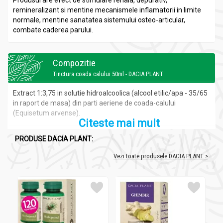
Produsul are efect de stimulare renala, depurativ,
remineralizant si mentine mecanismele inflamatorii in limite
normale, mentine sanatatea sistemului osteo-articular,
combate caderea parului.
Compozitie
Tinctura coada calului 50ml - DACIA PLANT
Extract 1:3,75 in solutie hidroalcoolica (alcool etilic/apa - 35/65
in raport de masa) din parti aeriene de coada-calului
(Equisetum arvense).
Citeste mai mult
PRODUSE DACIA PLANT:
Recomandari
Vezi toate produsele DACIA PLANT >
Tinctura coada calului 50ml - DACIA PLANT
Contribuie la
Intern:
- sustinerea diurezei;
- mentinerea procesului de coagulare a sangelui in limite