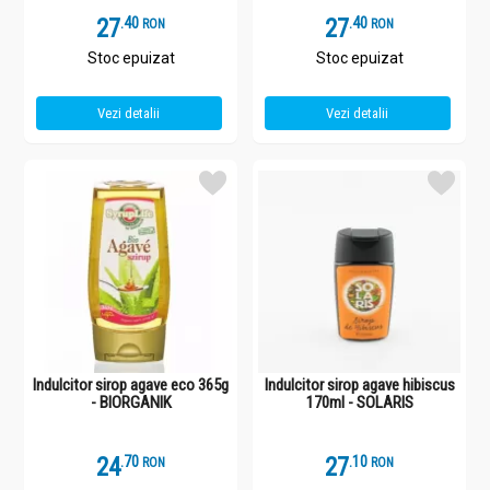
27
.
4
27
.
4
RON
RON
Stoc epuizat
Stoc epuizat
Vezi detalii
Vezi detalii
Indulcitor sirop agave eco 365g
Indulcitor sirop agave hibiscus
- BIORGANIK
170ml - SOLARIS
24
.
7
27
.
1
RON
RON