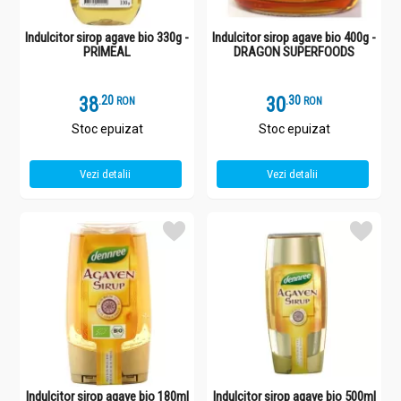
Indulcitor sirop agave bio 330g -
Indulcitor sirop agave bio 400g -
PRIMEAL
DRAGON SUPERFOODS
38
.
2
30
.
3
RON
RON
Stoc epuizat
Stoc epuizat
Vezi detalii
Vezi detalii
Indulcitor sirop agave bio 180ml
Indulcitor sirop agave bio 500ml