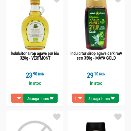
Indulcitor sirop agave pur bio
Indulcitor sirop agave dark raw
320g - VERTMONT
eco 350g - MAYA GOLD
23
.
9
29
.
1
RON
RON
In stoc
In stoc
Adauga in cos
Adauga in cos