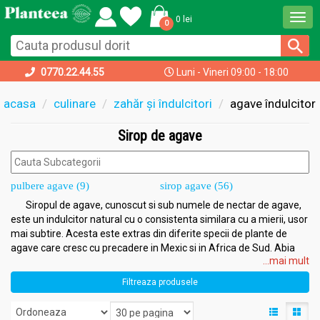
Togg
0 lei
0
navi
0770.22.44.55
Luni - Vineri 09:00 - 18:00
acasa
culinare
zahăr și îndulcitori
agave îndulcitor
Sirop de agave
pulbere agave (9)
sirop agave (56)
Siropul de agave, cunoscut si sub numele de nectar de agave,
este un indulcitor natural cu o consistenta similara cu a mierii, usor
mai subtire. Acesta este extras din diferite specii de plante de
agave care cresc cu precadere in Mexic si in Africa de Sud. Abia
...mai mult
cand acestea au 7-10 ani, frunzele lor sunt taiate, iar nucleul lor
este recoltat. Prezent in forma lichida, un sirop agave este usor de
Filtreaza produsele
dizolvat, asadar este potrivit pentru indulcirea ceaiului, a cafelei,
dar si pentru gatit. Acest sirop are un indice glicemic si un numar
de calorii mult mai scazut decat zaharul obisnuit. Totodata, pentru