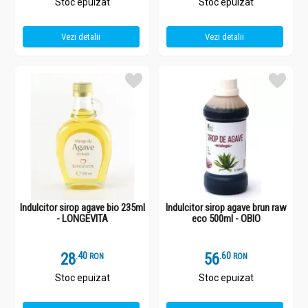
Stoc epuizat
Stoc epuizat
Vezi detalii
Vezi detalii
Indulcitor sirop agave bio 235ml
Indulcitor sirop agave brun raw
- LONGEVITA
eco 500ml - OBIO
28
.
4
56
.
6
RON
RON
Stoc epuizat
Stoc epuizat