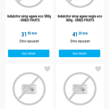
Indulcitor sirop agave eco 500g
Indulcitor sirop agave negru eco
- DRIED FRUITS
500g - DRIED FRUITS
31
.
9
41
.
2
RON
RON
Stoc epuizat
Stoc epuizat
Vezi detalii
Vezi detalii