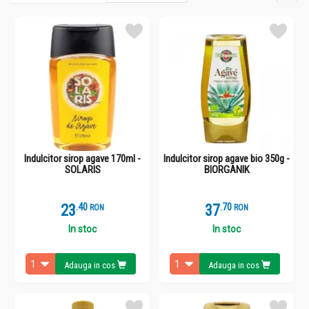
ca este cu 30% mai dulce, se va folosi in cantitati mult mai mici.
Acesta se utilizeaza ca topping pentru cereale, clatite sau paine.
Poate fi folosit in locul mierii pentru deserturi, dar trebuie sa tii
cont de vascozitatea sa. Te poti bucura de beneficiile consumului
de sirop de agave pret de o viata intreaga. Acesta este bogat in
calciu, ajuta la reglarea tensiunii arteriale, mentine o greutate
corporala sanatoasa si intareste oasele. Nectarul de agave este o
alegere mai buna pentru persoanele cu diabet, deoarece are o
valoare a indicelui glicemic mai scazuta. Acest indice masoara
modul in care alimentele bogate in carbohidrati afecteaza
nivelurile de glucoza din sange. Desi nectarul de agave este cu
Indulcitor sirop agave 170ml -
Indulcitor sirop agave bio 350g -
siguranta bogat in fructoza (o forma de zahar), acesta nu
SOLARIS
BIORGANIK
influenteaza masiv nivelul de zahar din sange. Plafarul online
Planteea iti pune la dispozitie sortimente variate de indulcitor
natural. Comanda si convinge-te de beneficiile acestuia!
23
.
4
37
.
7
RON
RON
In stoc
In stoc
Adauga in cos
Adauga in cos