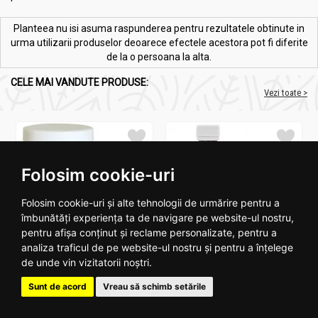
Planteea nu isi asuma raspunderea pentru rezultatele obtinute in
urma utilizarii produselor deoarece efectele acestora pot fi diferite
de la o persoana la alta.
CELE MAI VANDUTE PRODUSE:
Vezi toate >
Folosim cookie-uri
Folosim cookie-uri și alte tehnologii de urmărire pentru a
Melkfett galbenele 250ml -
Ulei ricin 100ml - SEVA PLANT
îmbunătăți experiența ta de navigare pe website-ul nostru,
QUARTETT
pentru afișa conținut și reclame personalizate, pentru a
analiza traficul de pe website-ul nostru și pentru a înțelege
de unde vin vizitatorii noștri.
16
.
4
15
.
2
RON
RON
Stoc epuizat
In stoc
Sunt de acord
Vreau să schimb setările