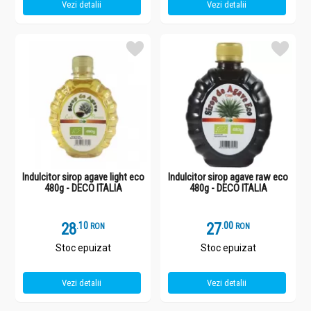
Vezi detalii
Vezi detalii
Indulcitor sirop agave light eco
Indulcitor sirop agave raw eco
480g - DECO ITALIA
480g - DECO ITALIA
28
.
1
27
.
0
RON
RON
Stoc epuizat
Stoc epuizat
Vezi detalii
Vezi detalii