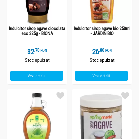
Indulcitor sirop agave ciocolata
Indulcitor sirop agave bio 250ml
eco 325g - BIONA
- JARDIN BIO
32
.
7
26
.
8
RON
RON
Stoc epuizat
Stoc epuizat
Vezi detalii
Vezi detalii