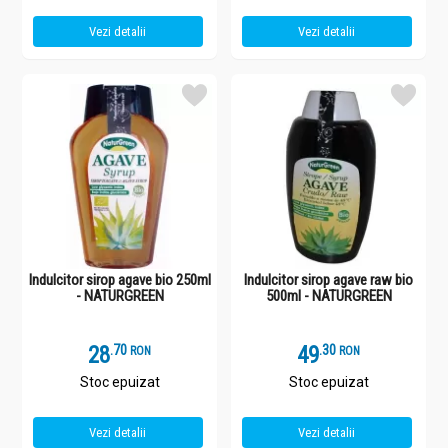
Vezi detalii
Vezi detalii
Indulcitor sirop agave bio 250ml
Indulcitor sirop agave raw bio
- NATURGREEN
500ml - NATURGREEN
28
.
7
49
.
3
RON
RON
Stoc epuizat
Stoc epuizat
Vezi detalii
Vezi detalii