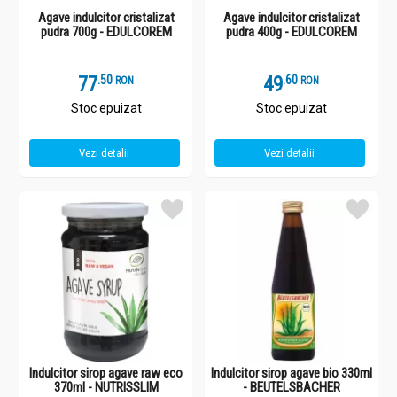
Agave indulcitor cristalizat
Agave indulcitor cristalizat
pudra 700g - EDULCOREM
pudra 400g - EDULCOREM
77
.
5
49
.
6
RON
RON
Stoc epuizat
Stoc epuizat
Vezi detalii
Vezi detalii
Indulcitor sirop agave raw eco
Indulcitor sirop agave bio 330ml
370ml - NUTRISSLIM
- BEUTELSBACHER