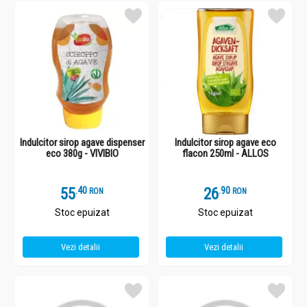
Indulcitor sirop agave dispenser
Indulcitor sirop agave eco
eco 380g - VIVIBIO
flacon 250ml - ALLOS
55
.
4
26
.
9
RON
RON
Stoc epuizat
Stoc epuizat
Vezi detalii
Vezi detalii