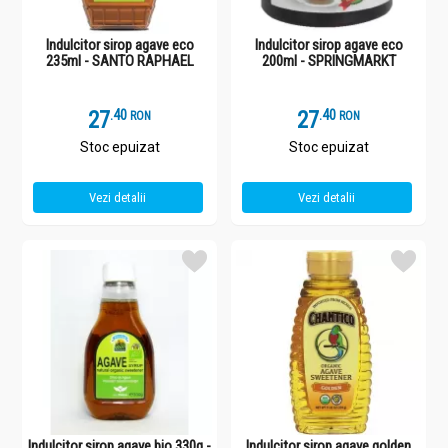
Indulcitor sirop agave eco
Indulcitor sirop agave eco
235ml - SANTO RAPHAEL
200ml - SPRINGMARKT
27
.
4
27
.
4
RON
RON
Stoc epuizat
Stoc epuizat
Vezi detalii
Vezi detalii
Indulcitor sirop agave bio 330g -
Indulcitor sirop agave golden