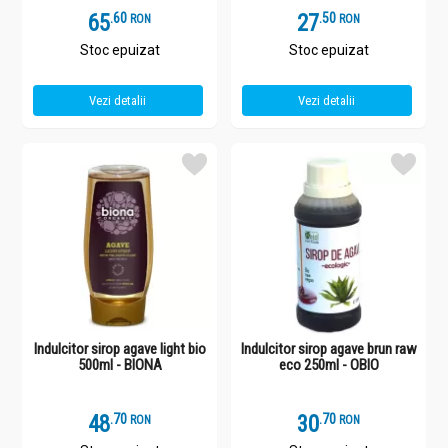
65
.
6
27
.
5
RON
RON
Stoc epuizat
Stoc epuizat
Vezi detalii
Vezi detalii
Indulcitor sirop agave light bio
Indulcitor sirop agave brun raw
500ml - BIONA
eco 250ml - OBIO
48
.
7
30
.
7
RON
RON