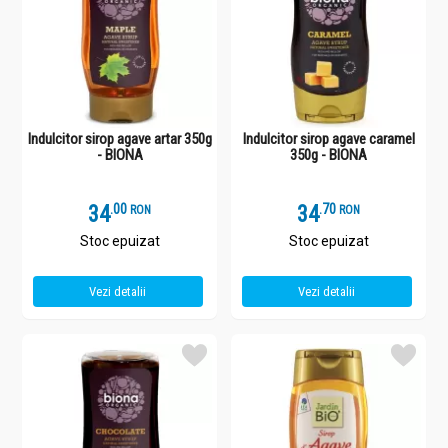
Indulcitor sirop agave artar 350g
Indulcitor sirop agave caramel
- BIONA
350g - BIONA
34
.
0
34
.
7
RON
RON
Stoc epuizat
Stoc epuizat
Vezi detalii
Vezi detalii