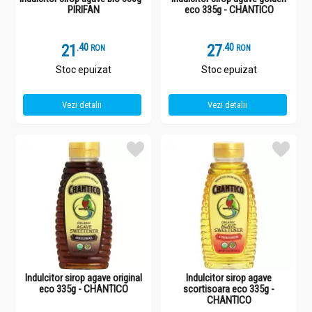
PIRIFAN
eco 335g - CHANTICO
21
.
4
27
.
4
RON
RON
Stoc epuizat
Stoc epuizat
Vezi detalii
Vezi detalii
Indulcitor sirop agave original
Indulcitor sirop agave
eco 335g - CHANTICO
scortisoara eco 335g -
CHANTICO