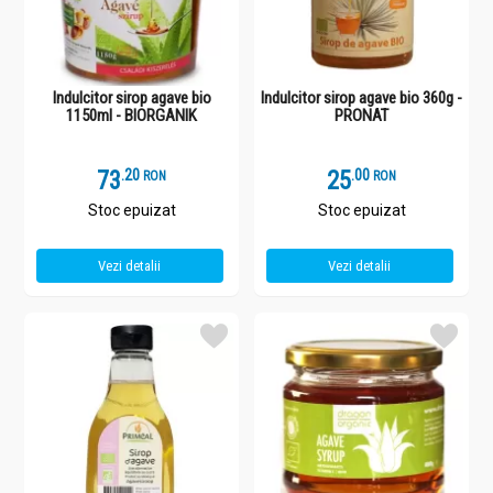
Indulcitor sirop agave bio
Indulcitor sirop agave bio 360g -
1150ml - BIORGANIK
PRONAT
73
.
2
25
.
0
RON
RON
Stoc epuizat
Stoc epuizat
Vezi detalii
Vezi detalii