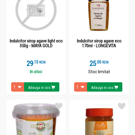
Indulcitor sirop agave light eco
Indulcitor sirop agave eco
350g - MAYA GOLD
170ml - LONGEVITA
29
.
1
25
.
0
RON
RON
In stoc
Stoc limitat
Adauga in cos
Adauga in cos