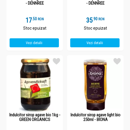
- DENNREE
- DENNREE
17
.
5
35
.
9
RON
RON
Stoc epuizat
Stoc epuizat
Vezi detalii
Vezi detalii
Indulcitor sirop agave bio 1kg -
Indulcitor sirop agave light bio
GREEN ORGANICS
250ml - BIONA