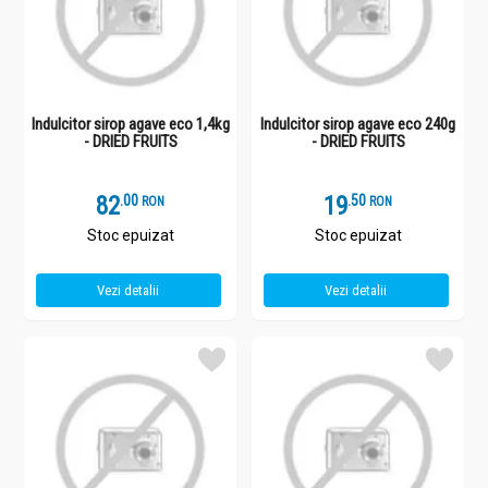
Indulcitor sirop agave eco 1,4kg
Indulcitor sirop agave eco 240g
- DRIED FRUITS
- DRIED FRUITS
82
.
0
19
.
5
RON
RON
Stoc epuizat
Stoc epuizat
Vezi detalii
Vezi detalii