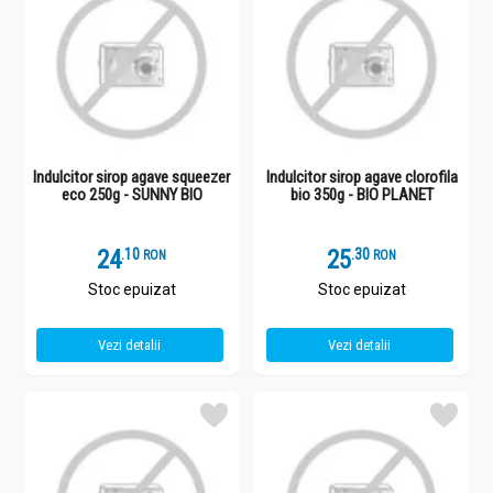
Indulcitor sirop agave squeezer
Indulcitor sirop agave clorofila
eco 250g - SUNNY BIO
bio 350g - BIO PLANET
24
.
1
25
.
3
RON
RON
Stoc epuizat
Stoc epuizat
Vezi detalii
Vezi detalii