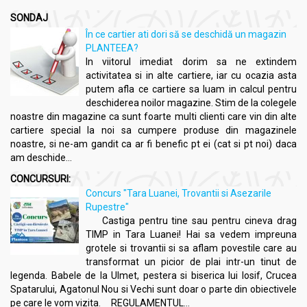
SONDAJ
În ce cartier ati dori să se deschidă un magazin
PLANTEEA?
In viitorul imediat dorim sa ne extindem
activitatea si in alte cartiere, iar cu ocazia asta
putem afla ce cartiere sa luam in calcul pentru
deschiderea noilor magazine. Stim de la colegele
noastre din magazine ca sunt foarte multi clienti care vin din alte
cartiere special la noi sa cumpere produse din magazinele
noastre, si ne-am gandit ca ar fi benefic pt ei (cat si pt noi) daca
am deschide...
CONCURSURI:
Concurs "Tara Luanei, Trovantii si Asezarile
Rupestre"
Castiga pentru tine sau pentru cineva drag
TIMP in Tara Luanei! Hai sa vedem impreuna
grotele si trovantii si sa aflam povestile care au
transformat un picior de plai intr-un tinut de
legenda. Babele de la Ulmet, pestera si biserica lui Iosif, Crucea
Spatarului, Agatonul Nou si Vechi sunt doar o parte din obiectivele
pe care le vom vizita. REGULAMENTUL...