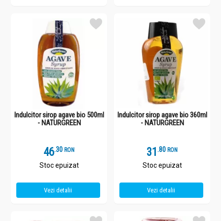
Indulcitor sirop agave bio 500ml
Indulcitor sirop agave bio 360ml
- NATURGREEN
- NATURGREEN
46
.
3
31
.
8
RON
RON
Stoc epuizat
Stoc epuizat
Vezi detalii
Vezi detalii