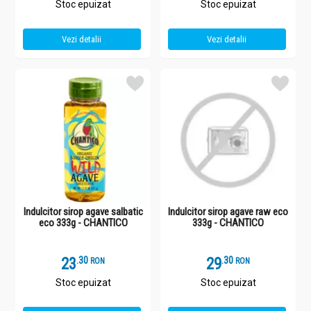
Stoc epuizat
Stoc epuizat
Vezi detalii
Vezi detalii
Indulcitor sirop agave salbatic
Indulcitor sirop agave raw eco
eco 333g - CHANTICO
333g - CHANTICO
23
.
3
29
.
3
RON
RON
Stoc epuizat
Stoc epuizat