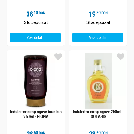
38
.
1
19
.
8
RON
RON
Stoc epuizat
Stoc epuizat
Vezi detalii
Vezi detalii
Indulcitor sirop agave brun bio
Indulcitor sirop agave 250ml -
250ml - BIONA
SOLARIS
.
5
.
6
RON
RON