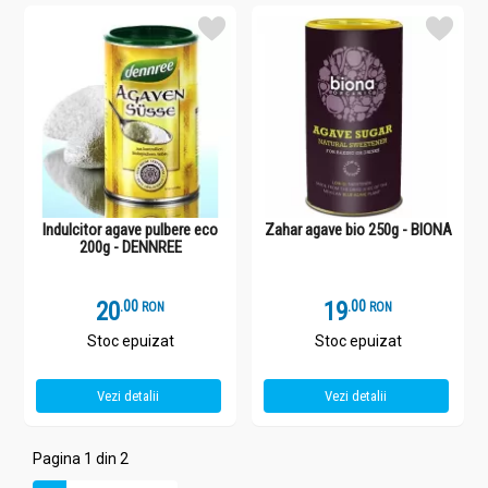
Indulcitor agave pulbere eco
Zahar agave bio 250g - BIONA
200g - DENNREE
20
.
0
19
.
0
RON
RON
Stoc epuizat
Stoc epuizat
Vezi detalii
Vezi detalii
Pagina 1 din 2