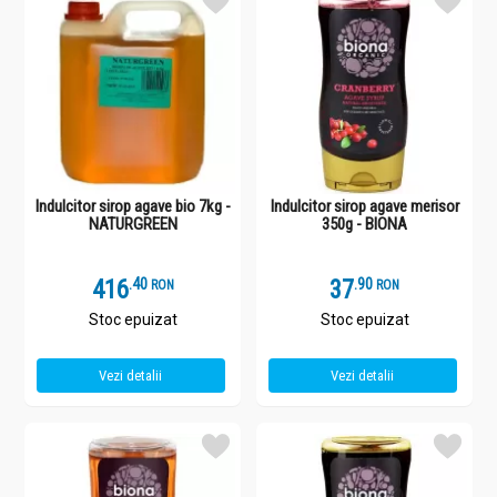
Indulcitor sirop agave bio 7kg -
Indulcitor sirop agave merisor
NATURGREEN
350g - BIONA
416
.
4
37
.
9
RON
RON
Stoc epuizat
Stoc epuizat
Vezi detalii
Vezi detalii