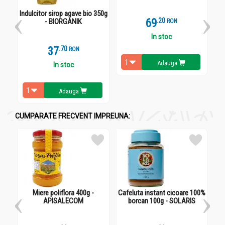
Indulcitor sirop agave bio 350g
69
.
2
- BIORGANIK
RON
In stoc
37
.
7
RON
Adauga
In stoc
Adauga
CUMPARATE FRECVENT IMPREUNA:
Miere poliflora 400g -
Cafeluta instant cicoare 100%
Par
APISALECOM
borcan 100g - SOLARIS