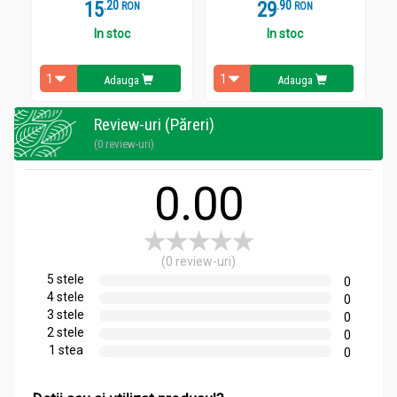
15
.
2
29
.
9
RON
RON
In stoc
In stoc
Adauga
Adauga
Review-uri (Păreri)
(0 review-uri)
0.00
(0 review-uri)
5 stele
0
4 stele
0
3 stele
0
2 stele
0
1 stea
0