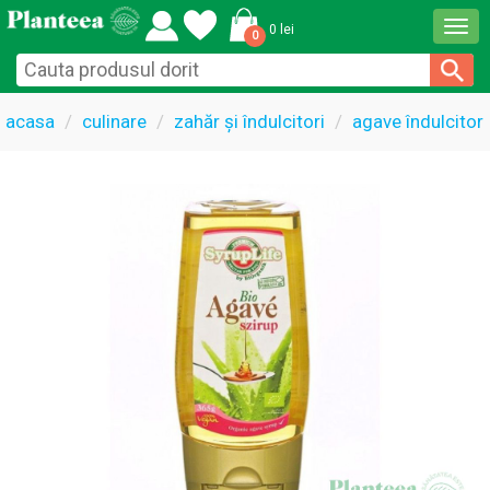
Togg
0 lei
0
navi
acasa
culinare
zahăr și îndulcitori
agave îndulcitor