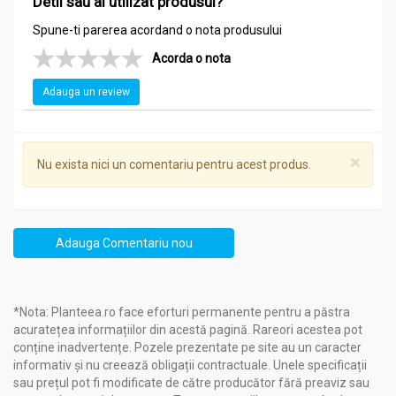
Detii sau ai utilizat produsul?
Spune-ti parerea acordand o nota produsului
Acorda o nota
Adauga un review
×
Nu exista nici un comentariu pentru acest produs.
Adauga Comentariu nou
*Nota: Planteea.ro face eforturi permanente pentru a păstra
acuratețea informațiilor din acestă pagină. Rareori acestea pot
conține inadvertențe. Pozele prezentate pe site au un caracter
informativ și nu creează obligații contractuale. Unele specificații
sau prețul pot fi modificate de către producător fără preaviz sau