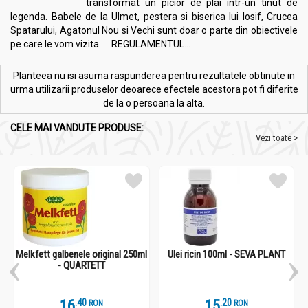
transformat un picior de plai intr-un tinut de
legenda. Babele de la Ulmet, pestera si biserica lui Iosif, Crucea
Spatarului, Agatonul Nou si Vechi sunt doar o parte din obiectivele
pe care le vom vizita. REGULAMENTUL...
Planteea nu isi asuma raspunderea pentru rezultatele obtinute in
urma utilizarii produselor deoarece efectele acestora pot fi diferite
de la o persoana la alta.
CELE MAI VANDUTE PRODUSE:
Vezi toate >
Melkfett galbenele original 250ml
Ulei ricin 100ml - SEVA PLANT
- QUARTETT
16
.
4
15
.
2
RON
RON