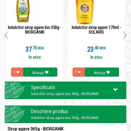
Indulcitor sirop agave bio 350g -
Indulcitor sirop agave 170ml -
BIORGANIK
SOLARIS
37
.
7
23
.
4
RON
RON
In stoc
In stoc
Adauga
Adauga
Specificatii
Indulcitor sirop agave eco 365g - BIORGANIK
Descriere produs
Indulcitor sirop agave eco 365g - BIORGANIK
Sirop agave 365g - BIORGANIK