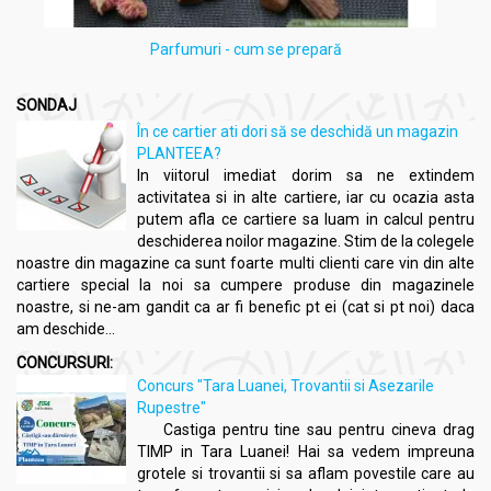
Parfumuri - cum se prepară
SONDAJ
În ce cartier ati dori să se deschidă un magazin
PLANTEEA?
In viitorul imediat dorim sa ne extindem
activitatea si in alte cartiere, iar cu ocazia asta
putem afla ce cartiere sa luam in calcul pentru
deschiderea noilor magazine. Stim de la colegele
noastre din magazine ca sunt foarte multi clienti care vin din alte
cartiere special la noi sa cumpere produse din magazinele
noastre, si ne-am gandit ca ar fi benefic pt ei (cat si pt noi) daca
am deschide...
CONCURSURI:
Concurs "Tara Luanei, Trovantii si Asezarile
Rupestre"
Castiga pentru tine sau pentru cineva drag
TIMP in Tara Luanei! Hai sa vedem impreuna
grotele si trovantii si sa aflam povestile care au