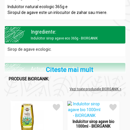
Indulcitor natural ecologic 365g e
Siropul de agave este un inlocuitor de zahar sau miere.
Ingrediente:
Indulcitor sirop agave eco 365g - BIORGANIK
Sirop de agave ecologic.
Actiuni si recomandari:
Citeste mai mult
Indulcitor sirop agave eco 365g - BIORGANIK
PRODUSE BIORGANIK:
Se recomanda folosirea acestui sirop pentru indulcirea a
Vezi toate produsele BIORGANIK >
diverse preparate: biscuiti, batoane musli, fulgi de cereale,
prajituri, sosuri, iaurt, lapte si deserturi pe baza de soia,
inghetata, siropuri, bauturi.
Indulcitor sirop agave bio
1000ml - BIORGANIK