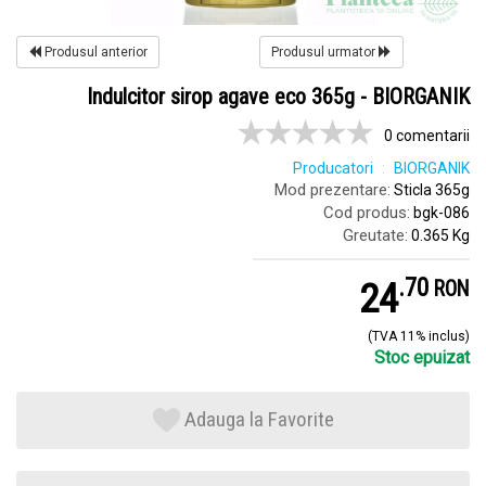
Produsul anterior
Produsul urmator
Indulcitor sirop agave eco 365g - BIORGANIK
0 comentarii
Producatori
BIORGANIK
Mod prezentare:
Sticla 365g
Cod produs:
bgk-086
Greutate:
0.365 Kg
.
7
24
RON
(TVA 11% inclus)
Stoc epuizat
Adauga la Favorite