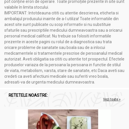
pot conține erori de operare. Toate promoțiile prezente în site sunt
valabile în limita stocului.
IMPORTANT: Intotdeauna cititi cu atentie descrierea, eticheta si
ambalajul produsului inainte de a-l utiliza! Toate informatiile din
acest site sunt publicate cu scop informativ si nu substituie
sfaturile sau prescriptiile medicului dumneavoastra sau a oricarui
personal medical calificat. Nu trebuie sa folositi informatiile
prezente in aceste pagini cu rolul de a diagnostica sau trata
oricare probleme de sanatate sau boala sau de a inlocui
medicamentele si tratamentele prescrise de persoanalul medical
autorizat. Aveti obligatia sa cititi cu atentie tot prospectul. Efectele
produselor variaza de la persoana la persoana in functie de stilul
de viata, metabolism, varsta, stare de sanatate, etc Daca aveti sau
credeti ca aveti afectiuni medicale sau suferiti vreo boala,
adresati-va de urgenta medicului dumneavoastra.
RETETELE NOASTRE:
Vezi toate »