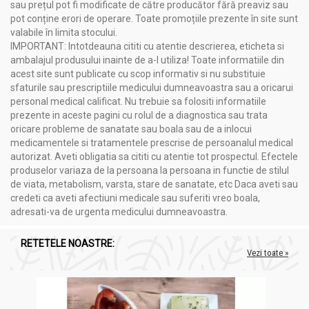
sau prețul pot fi modificate de către producător fără preaviz sau
Piper nigrum - 15 mg
pot conține erori de operare. Toate promoțiile prezente în site sunt
Capsulă (hipromeloză, gumă gellan) - 118 mg
valabile în limita stocului.
Agent de încărcare: celuloză microcristalină - 49 mg
IMPORTANT: Intotdeauna cititi cu atentie descrierea, eticheta si
Nu conține:
produse lactate, ouă, gluten, soia, grâu, porumb,
ambalajul produsului inainte de a-l utiliza! Toate informatiile din
nuci, îndulcitori, arome sau coloranți artificiali.
acest site sunt publicate cu scop informativ si nu substituie
sfaturile sau prescriptiile medicului dumneavoastra sau a oricarui
personal medical calificat. Nu trebuie sa folositi informatiile
Acțiuni și Recomandări:
prezente in aceste pagini cu rolul de a diagnostica sau trata
oricare probleme de sanatate sau boala sau de a inlocui
Serra Plus [Serrapeptaza] 60cps - PROVITA NUTRITION
medicamentele si tratamentele prescrise de persoanalul medical
autorizat. Aveti obligatia sa cititi cu atentie tot prospectul. Efectele
Antiinflamator și Analgezic:
Serrapeptaza, curcumina,
produselor variaza de la persoana la persoana in functie de stilul
bromelaina, papaina și Boswelina sunt toate cunoscute
de viata, metabolism, varsta, stare de sanatate, etc Daca aveti sau
pentru proprietățile lor antiinflamatoare și pot ajuta la
credeti ca aveti afectiuni medicale sau suferiti vreo boala,
reducerea durerii și inflamației în diferite condiții, cum ar
adresati-va de urgenta medicului dumneavoastra.
fi artrita, sinuzita și alte afecțiuni inflamatorii.
Efect Fibrinolitic:
Serrapeptaza ajută la fragmentarea
depozitelor de fibrină, contribuind astfel la reducerea
RETETELE NOASTRE:
vâscozității sângelui și prevenind formarea cheagurilor
Vezi toate »
de sânge. Acest efect poate fi benefic pentru sănătatea
cardiovasculară.
Reducerea Edemelor:
Proprietățile antiedematoase ale
Serrapeptazei și altor enzime proteolitice pot ajuta la