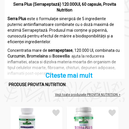
Serra Plus (Serrapeptază) 120.000UI, 60 capsule,
Provita
Nutrition
Serra Plus
este o formulație sinergică de 5 ingrediente
puternic antiinflamatoare combinate cu o doză maximă de
enzimă Serrapeptază. Produsul mai conține și piperină,
cunoscută pentru efectul de mărire a biodisponibilității și a
eficienței ingredientelor.
Concentratia mare de
serrapeptase
, 120.000 UI, combinata cu
Curcumin
,
Bromelaina
si
Boswellia
ajuta la reducerea
inflamatiei, ataca si dizolva materia moarta din organism de
tipul celulelor moarte, fibroame, chisturi, depuneri adipoase,
inflamatii post-operatorii.
Citeste mai mult
Serapeptaza
digera tesuturile moarte, cheagurile de sange,
PRODUSE PROVITA NUTRITION:
chisturile (inclusiv cele ovariene), granulomi, depunerile de pe
artere precum si toate formele de inflamatie. Unele studii
Vezi toate produsele PROVITA NUTRITION >
indica efectul chelatinator al serapeptazei avand ca efect
reducerea placilor aterosclerotice, in special a celor de natura
fibroasa. Alte studii au demonstrat capacitatea serapeptazei
de a reduce placile aterosclerotice pana la eliminarea venelor
varicoase si a blocajelor care cauzeaza tromboflebita.
Imbunatateste circulatia periferica. Elimina inflamatiile care