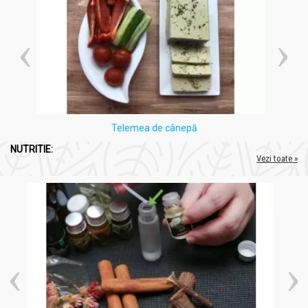
reducerea edemelor și umflăturilor în urma traumelor
fizice sau a inflamațiilor.
Sprijin ORL:
Serra Plus poate fi eficient în gestionarea
inflamațiilor cronice din zona ORL, precum sinuzita și
rinita, ajutând la diminuarea secrețiilor, durerii și
obstrucției nazale.
Îmbunătățirea Circulației Sanguine:
Serrapeptaza poate
contribui la eliminarea plăcilor aterosclerotice și la
îmbunătățirea circulației sanguine, reducând astfel riscul
Telemea de cânepă
de accidente cardiovasculare.
NUTRITIE:
Sprijin în Problemele de Digestie:
Bromelaina și papaina
Vezi toate »
sunt enzime digestive care pot ajuta la descompunerea
alimentelor și pot fi benefice pentru digestie.
Reductia Toxinelor din Intestin:
Serrapeptaza poate
contribui la reducerea toxinelor din intestin și poate avea
un efect chelator asupra plăcilor aterosclerotice.
Sprijin Ocular:
În cazul inflamațiilor și blocajelor vaselor
oculare, Serra Plus poate ajuta la ameliorarea
problemelor de vedere.
Beneficii Potențiale Anticancerigene:
Datorită efectului
său antiinflamator puternic, Serra Plus poate fi inclus în
protocoalele de tratament pentru unele tipuri de cancer.