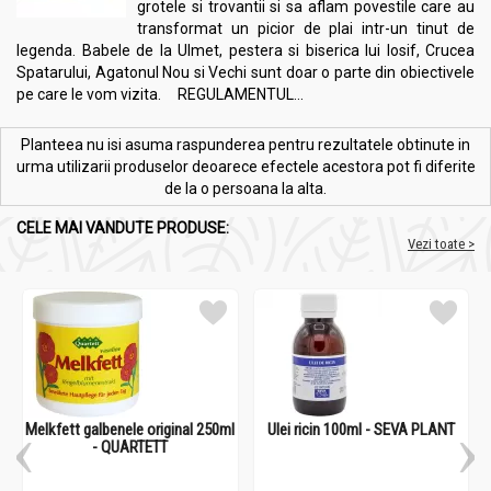
grotele si trovantii si sa aflam povestile care au
Suplimentele alimentare nu înlocuiesc o dietă variată și
transformat un picior de plai intr-un tinut de
echilibrată și un mod de viată sănătos.
legenda. Babele de la Ulmet, pestera si biserica lui Iosif, Crucea
Spatarului, Agatonul Nou si Vechi sunt doar o parte din obiectivele
pe care le vom vizita. REGULAMENTUL...
Administrare
Serra Plus [Serrapeptaza] 60cps - PROVITA NUTRITION
Planteea nu isi asuma raspunderea pentru rezultatele obtinute in
urma utilizarii produselor deoarece efectele acestora pot fi diferite
Mod de administrare recomandat (pe nemâncate
)
:
de la o persoana la alta.
Pentru întreținere:
1 capsulă pe zi, între mese.
În mod terapeutic:
1 capsulă de 2 ori pe zi (1-1), între
CELE MAI VANDUTE PRODUSE:
Vezi toate >
mese.
În mod terapeutic intensiv:
câte 2 capsule de 2 ori pe zi
(2-2), între mese, timp de 2-3 săptămâni, după care se
poate reduce la 2 capsule pe zi (1-1).
Ce se întâmplă cu Serra Plus după ce a fost ingerată?
Capsula de Serra Plus este acoperită enteric
(gastrorezistentă), astfel încât eliberarea conținutului va
fi întârziată, pentru ca ingredientele să fie protejate în
Melkfett galbenele original 250ml
Ulei ricin 100ml - SEVA PLANT
- QUARTETT
timpul călătoriei lor prin mediul acid al stomacului și, prin
urmare, să acționeze eficient la nivelul intestinului. Serra
Plus trebuie deci sa fie administrată pe nemâncate.