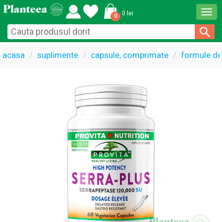
Togg
0 lei
0
navi
acasa
suplimente
capsule, comprimate
formule de