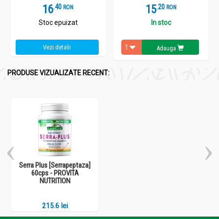
16
.
4
15
.
2
RON
RON
Asocieri:
Stoc epuizat
In stoc
Pentru tromboflebită sau curățare arterială poate fi
administrat ca adjuvant împreună cu
Vezi detalii
Adauga
suplimentul
Formula Flow cu aminoacizi
.
Vă mai recomandăm de asemenea și produsul nostru
antiinflamator și antioxidant:
KURKUMA PRO
.
PRODUSE VIZUALIZATE RECENT:
Serra Plus [Serrapeptaza]
60cps - PROVITA
NUTRITION
215.6 lei