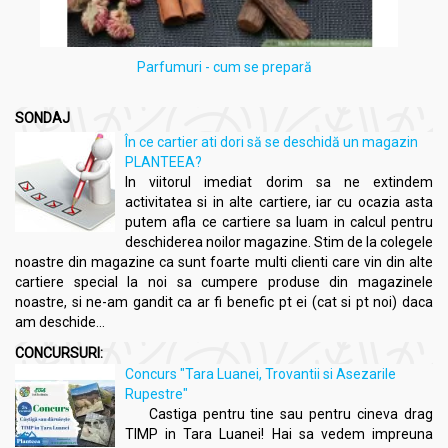
Precauții, atenționări și sfaturi:
Parfumuri - cum se prepară
Serra Plus [Serrapeptaza] 60cps - PROVITA NUTRITION
SONDAJ
Serrapeptaza
și curcumina fluidizează sângele, motiv
pentru care vă recomandăm să consultați specialistul
În ce cartier ati dori să se deschidă un magazin
înainte de administrare.
PLANTEEA?
Dacă simptomele persistă sau se agravează, încetați
In viitorul imediat dorim sa ne extindem
administrarea și consultați specialistul. Unele persoane
activitatea si in alte cartiere, iar cu ocazia asta
pot avea reacții alergice, stare de vomă, dureri
putem afla ce cartiere sa luam in calcul pentru
intestinale sau diaree. În acest caz încetați utilizarea.
deschiderea noilor magazine. Stim de la colegele
Consultați specialistul înainte de utilizare dacă suferiți
noastre din magazine ca sunt foarte multi clienti care vin din alte
de ulcer gastroduodenal sau gastrită, sau dacă urmați
cartiere special la noi sa cumpere produse din magazinele
tratamente antiplachetare, anticoagulante,
noastre, si ne-am gandit ca ar fi benefic pt ei (cat si pt noi) daca
antiinflamatoare, sau cu antibiotice, sau dacă ați suferit
am deschide...
de curând o intervenție chirurgicală, sau dacă aveți
CONCURSURI:
alergie la latex sau la fructe.
Concurs "Tara Luanei, Trovantii si Asezarile
Nu utilizați dacă sunteți însărcinată sau alăptați.
Rupestre"
A nu se lăsa la vederea și la îndemâna copiilor.
Castiga pentru tine sau pentru cineva drag
A nu se depăși doza recomandată pentru consumul
TIMP in Tara Luanei! Hai sa vedem impreuna
zilnic.